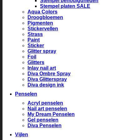
Stempel benodigdheden
Stempel platen SALE
Aqua Colors
Droogbloemen
Pigmenten
Stickervellen
Strass
Paint
Sticker
Glitter spray
Foil
Glitters
Inlay nail art
Diva Ombre Spray
Diva Glitterspray
Diva design ink
Penselen
Acryl penselen
Nail art penselen
My Dream Penselen
Gel penselen
Diva Penselen
Vijlen