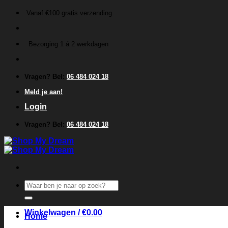
Ga
Vanaf €100 gratis verzending
naar
inhoud
Bezorging 1 á 2 werkdagen
Vragen? Bel:
06 484 024 18
Meld je aan!
Login
Vragen? Bel:
06 484 024 18
Zoeken
naar:
Winkelwagen /
€
0.00
Home