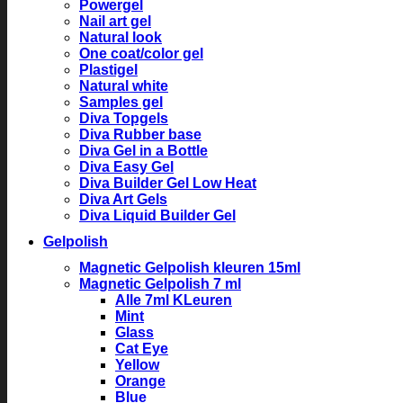
Powergel
Nail art gel
Natural look
One coat/color gel
Plastigel
Natural white
Samples gel
Diva Topgels
Diva Rubber base
Diva Gel in a Bottle
Diva Easy Gel
Diva Builder Gel Low Heat
Diva Art Gels
Diva Liquid Builder Gel
Gelpolish
Magnetic Gelpolish kleuren 15ml
Magnetic Gelpolish 7 ml
Alle 7ml KLeuren
Mint
Glass
Cat Eye
Yellow
Orange
Blue