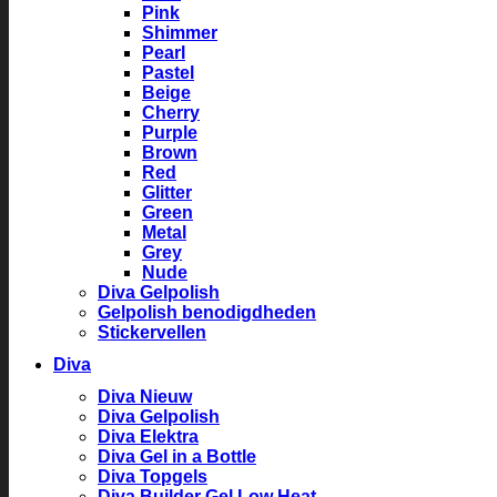
Pink
Shimmer
Pearl
Pastel
Beige
Cherry
Purple
Brown
Red
Glitter
Green
Metal
Grey
Nude
Diva Gelpolish
Gelpolish benodigdheden
Stickervellen
Diva
Diva Nieuw
Diva Gelpolish
Diva Elektra
Diva Gel in a Bottle
Diva Topgels
Diva Builder Gel Low Heat