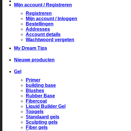
Mijn account / Registreren
Registreren
Mijn account / Inloggen
Bestellingen
Addresses
Account details
Wachtwoord vergeten
My Dream Tips
Nieuwe producten
Gel
Primer
building base
Blushes
Rubber Base
Fibercoat
Liquid Builder Gel
Topgels
Standaard gels
Sculpting gels
Fiber gels