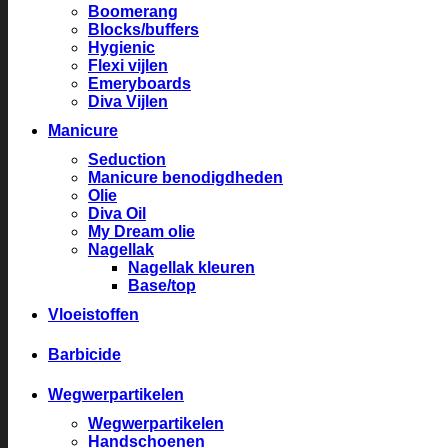
Boomerang
Blocks/buffers
Hygienic
Flexi vijlen
Emeryboards
Diva Vijlen
Manicure
Seduction
Manicure benodigdheden
Olie
Diva Oil
My Dream olie
Nagellak
Nagellak kleuren
Base/top
Vloeistoffen
Barbicide
Wegwerpartikelen
Wegwerpartikelen
Handschoenen