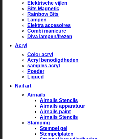
Elektrische vijlen
Bits Magnetic
Rainbow Bits
Lampen
Elektra accesoires
Combi manicure
Diva lampen/frezen
Acryl
Color acryl
Acryl benodigdheden
samples acryl
Poeder
Liqued
Nail art
Airnails
Airnails Stencils
Airnails apparatuur
Airnails paint
Airnails Stencils
Stamping
Stempel gel
Stempelplaten