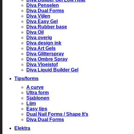
Diva Penselen
Diva Dual Forms
Diva Vijlen
Diva Easy Gel
Diva Rubber base
Diva Oil
Diva overig
Diva design ink
Diva Art Gels
Diva Glitterspray
Diva Ombre Spray
Diva Vloeistof
Diva Liquid Builder Gel
Tips/forms
A curve
Ultra form
Sjablonen
Lijm
Easy tips
Dual Nail Forms / Shape It’s
Diva Dual Forms
Elektra