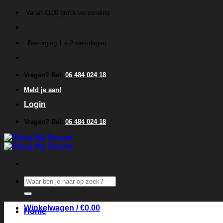
Ga
Vanaf €100 gratis verzending
naar
inhoud
Bezorging 1 á 2 werkdagen
Vragen? Bel:
06 484 024 18
Meld je aan!
Login
Vragen? Bel:
06 484 024 18
Zoeken
naar:
Winkelwagen /
€
0.00
Home