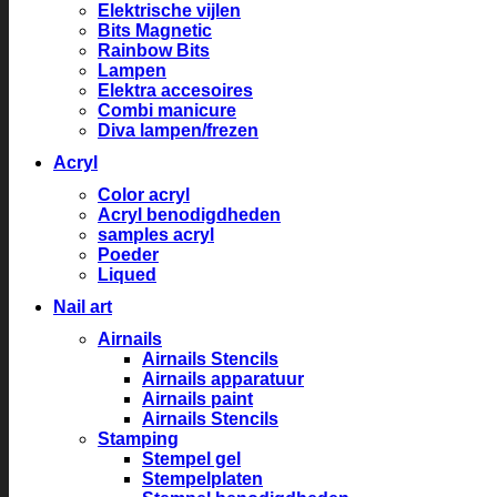
Elektrische vijlen
Bits Magnetic
Rainbow Bits
Lampen
Elektra accesoires
Combi manicure
Diva lampen/frezen
Acryl
Color acryl
Acryl benodigdheden
samples acryl
Poeder
Liqued
Nail art
Airnails
Airnails Stencils
Airnails apparatuur
Airnails paint
Airnails Stencils
Stamping
Stempel gel
Stempelplaten