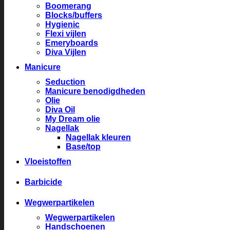
Boomerang
Blocks/buffers
Hygienic
Flexi vijlen
Emeryboards
Diva Vijlen
Manicure
Seduction
Manicure benodigdheden
Olie
Diva Oil
My Dream olie
Nagellak
Nagellak kleuren
Base/top
Vloeistoffen
Barbicide
Wegwerpartikelen
Wegwerpartikelen
Handschoenen