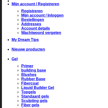
Mijn account / Registreren
Registreren
Mijn account / Inloggen
Bestellingen
Addresses
Account details
Wachtwoord vergeten
My Dream Tips
Nieuwe producten
Gel
Primer
building base
Blushes
Rubber Base
Fibercoat
Liquid Builder Gel
Topgels
Standaard gels
Sculpting gels
Fiber gels