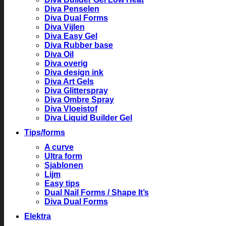
Diva Penselen
Diva Dual Forms
Diva Vijlen
Diva Easy Gel
Diva Rubber base
Diva Oil
Diva overig
Diva design ink
Diva Art Gels
Diva Glitterspray
Diva Ombre Spray
Diva Vloeistof
Diva Liquid Builder Gel
Tips/forms
A curve
Ultra form
Sjablonen
Lijm
Easy tips
Dual Nail Forms / Shape It’s
Diva Dual Forms
Elektra