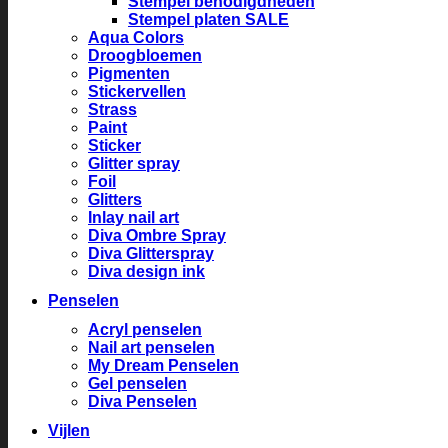
Stempel benodigdheden
Stempel platen SALE
Aqua Colors
Droogbloemen
Pigmenten
Stickervellen
Strass
Paint
Sticker
Glitter spray
Foil
Glitters
Inlay nail art
Diva Ombre Spray
Diva Glitterspray
Diva design ink
Penselen
Acryl penselen
Nail art penselen
My Dream Penselen
Gel penselen
Diva Penselen
Vijlen