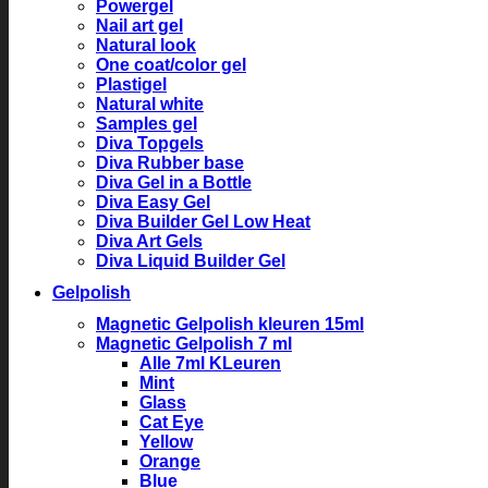
Powergel
Nail art gel
Natural look
One coat/color gel
Plastigel
Natural white
Samples gel
Diva Topgels
Diva Rubber base
Diva Gel in a Bottle
Diva Easy Gel
Diva Builder Gel Low Heat
Diva Art Gels
Diva Liquid Builder Gel
Gelpolish
Magnetic Gelpolish kleuren 15ml
Magnetic Gelpolish 7 ml
Alle 7ml KLeuren
Mint
Glass
Cat Eye
Yellow
Orange
Blue