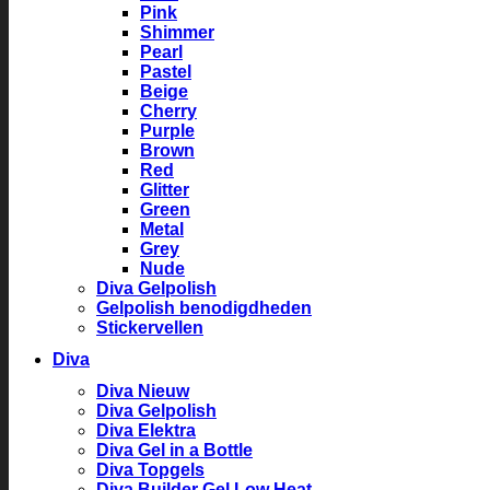
Pink
Shimmer
Pearl
Pastel
Beige
Cherry
Purple
Brown
Red
Glitter
Green
Metal
Grey
Nude
Diva Gelpolish
Gelpolish benodigdheden
Stickervellen
Diva
Diva Nieuw
Diva Gelpolish
Diva Elektra
Diva Gel in a Bottle
Diva Topgels
Diva Builder Gel Low Heat