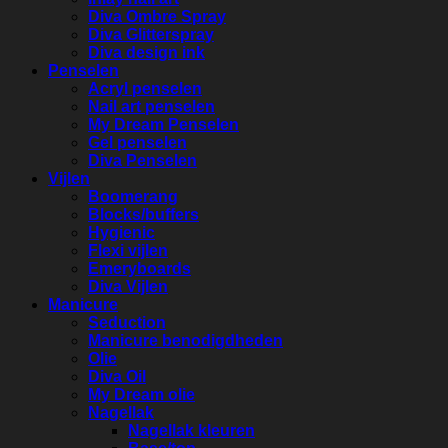
Diva Ombre Spray
Diva Glitterspray
Diva design ink
Penselen
Acryl penselen
Nail art penselen
My Dream Penselen
Gel penselen
Diva Penselen
Vijlen
Boomerang
Blocks/buffers
Hygienic
Flexi vijlen
Emeryboards
Diva Vijlen
Manicure
Seduction
Manicure benodigdheden
Olie
Diva Oil
My Dream olie
Nagellak
Nagellak kleuren