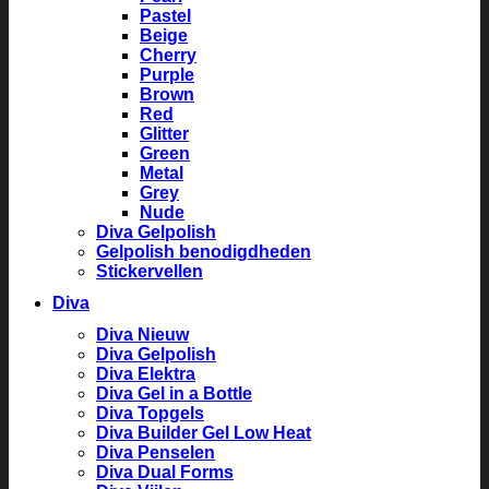
Pastel
Beige
Cherry
Purple
Brown
Red
Glitter
Green
Metal
Grey
Nude
Diva Gelpolish
Gelpolish benodigdheden
Stickervellen
Diva
Diva Nieuw
Diva Gelpolish
Diva Elektra
Diva Gel in a Bottle
Diva Topgels
Diva Builder Gel Low Heat
Diva Penselen
Diva Dual Forms