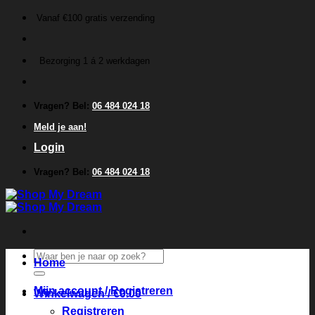
Ga
Vanaf €100 gratis verzending
naar
inhoud
Bezorging 1 á 2 werkdagen
Vragen? Bel:
06 484 024 18
Meld je aan!
Login
Vragen? Bel:
06 484 024 18
Zoeken
Home
naar:
Mijn account / Registreren
Winkelwagen /
€
0.00
Registreren