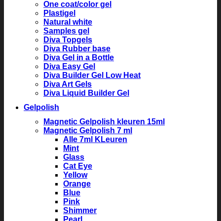
One coat/color gel
Plastigel
Natural white
Samples gel
Diva Topgels
Diva Rubber base
Diva Gel in a Bottle
Diva Easy Gel
Diva Builder Gel Low Heat
Diva Art Gels
Diva Liquid Builder Gel
Gelpolish
Magnetic Gelpolish kleuren 15ml
Magnetic Gelpolish 7 ml
Alle 7ml KLeuren
Mint
Glass
Cat Eye
Yellow
Orange
Blue
Pink
Shimmer
Pearl