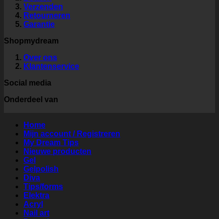
Verzenden
Retourneren
Garantie
Shopmydream
Over ons
Klantenservice
Social media
Onderdeel van
Home
Mijn account / Registreren
My Dream Tips
Nieuwe producten
Gel
Gelpolish
Diva
Tips/forms
Elektra
Acryl
Nail art