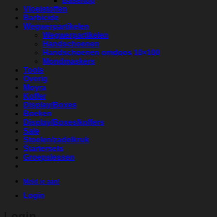
Base/top
Vloeistoffen
Barbicide
Wegwerpartikelen
Wegwerpartikelen
Handschoenen
Handschoenen omdoos 10×100
Mondmaskers
Tools
Overig
Moyra
Koffer
Display/Boxes
Boeken
Display/Boxes/koffers
Sale
Stoelen/zadelkruk
Startersets
Groepslessen
Meld je aan!
Login
Login