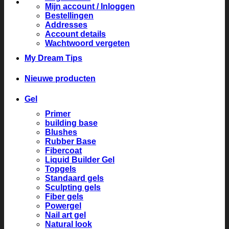
Mijn account / Inloggen
Bestellingen
Addresses
Account details
Wachtwoord vergeten
My Dream Tips
Nieuwe producten
Gel
Primer
building base
Blushes
Rubber Base
Fibercoat
Liquid Builder Gel
Topgels
Standaard gels
Sculpting gels
Fiber gels
Powergel
Nail art gel
Natural look