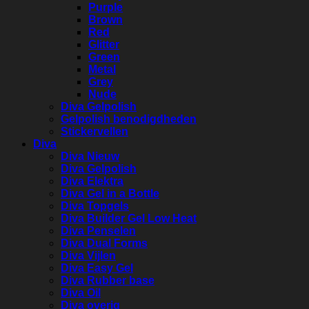
Purple
Brown
Red
Glitter
Green
Metal
Grey
Nude
Diva Gelpolish
Gelpolish benodigdheden
Stickervellen
Diva
Diva Nieuw
Diva Gelpolish
Diva Elektra
Diva Gel in a Bottle
Diva Topgels
Diva Builder Gel Low Heat
Diva Penselen
Diva Dual Forms
Diva Vijlen
Diva Easy Gel
Diva Rubber base
Diva Oil
Diva overig