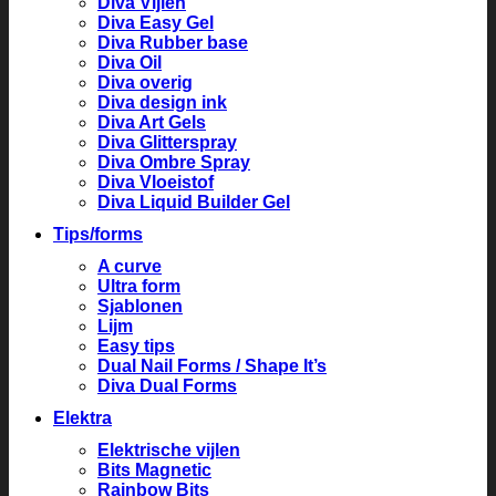
Diva Vijlen
Diva Easy Gel
Diva Rubber base
Diva Oil
Diva overig
Diva design ink
Diva Art Gels
Diva Glitterspray
Diva Ombre Spray
Diva Vloeistof
Diva Liquid Builder Gel
Tips/forms
A curve
Ultra form
Sjablonen
Lijm
Easy tips
Dual Nail Forms / Shape It’s
Diva Dual Forms
Elektra
Elektrische vijlen
Bits Magnetic
Rainbow Bits