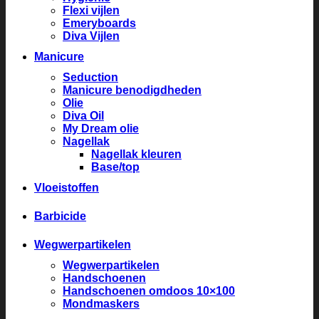
Flexi vijlen
Emeryboards
Diva Vijlen
Manicure
Seduction
Manicure benodigdheden
Olie
Diva Oil
My Dream olie
Nagellak
Nagellak kleuren
Base/top
Vloeistoffen
Barbicide
Wegwerpartikelen
Wegwerpartikelen
Handschoenen
Handschoenen omdoos 10×100
Mondmaskers