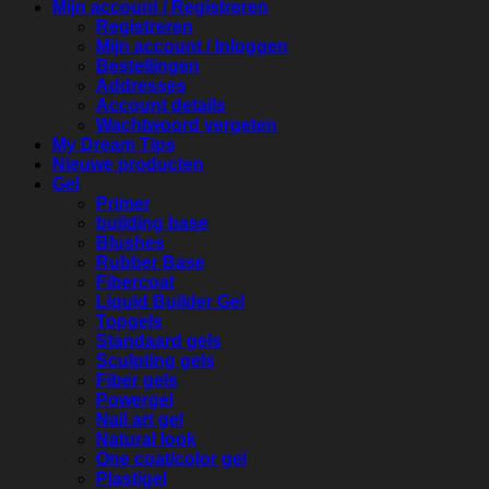
Mijn account / Registreren
Registreren
Mijn account / Inloggen
Bestellingen
Addresses
Account details
Wachtwoord vergeten
My Dream Tips
Nieuwe producten
Gel
Primer
building base
Blushes
Rubber Base
Fibercoat
Liquid Builder Gel
Topgels
Standaard gels
Sculpting gels
Fiber gels
Powergel
Nail art gel
Natural look
One coat/color gel
Plastigel