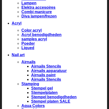
Lampen
Elektra accesoires
Combi manicure
Diva lampen/frezen
Acryl
Color acryl
Acryl benodigdheden
samples acryl
Poeder
Liqued
Nail art
Airnails
Airnails Stencils
Airnails apparatuur
Airnails paint
Airnails Stencils
Stamping
Stempel gel
Stempelplaten
Stempel benodigdheden
Stempel platen SALE
Aqua Colors