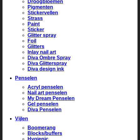
Droogbloemen
Pigmenten
Stickervellen
Strass
Paint
Sticker
Glitter spray
Foil
Glitters
Inlay nail art
Diva Ombre Spray
Diva Glitterspray
Diva design ink
Penselen
Acryl penselen
Nail art penselen
My Dream Penselen
Gel penselen
Diva Penselen
Vijlen
Boomerang
Blocks/buffers
Hygienic