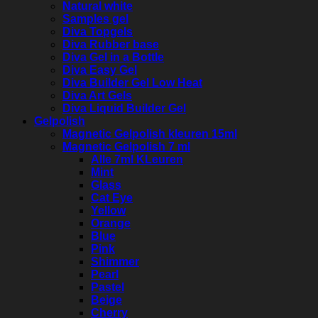
Natural white
Samples gel
Diva Topgels
Diva Rubber base
Diva Gel in a Bottle
Diva Easy Gel
Diva Builder Gel Low Heat
Diva Art Gels
Diva Liquid Builder Gel
Gelpolish
Magnetic Gelpolish kleuren 15ml
Magnetic Gelpolish 7 ml
Alle 7ml KLeuren
Mint
Glass
Cat Eye
Yellow
Orange
Blue
Pink
Shimmer
Pearl
Pastel
Beige
Cherry