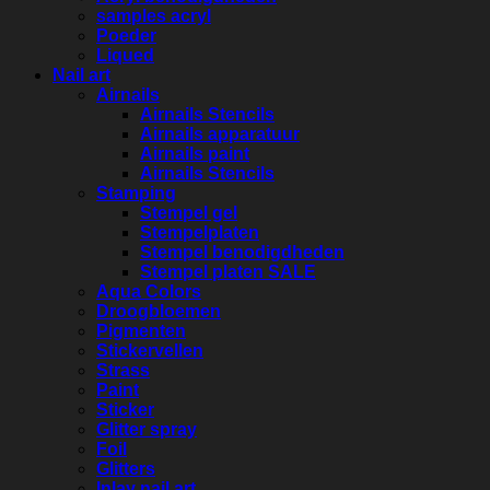
samples acryl
Poeder
Liqued
Nail art
Airnails
Airnails Stencils
Airnails apparatuur
Airnails paint
Airnails Stencils
Stamping
Stempel gel
Stempelplaten
Stempel benodigdheden
Stempel platen SALE
Aqua Colors
Droogbloemen
Pigmenten
Stickervellen
Strass
Paint
Sticker
Glitter spray
Foil
Glitters
Inlay nail art