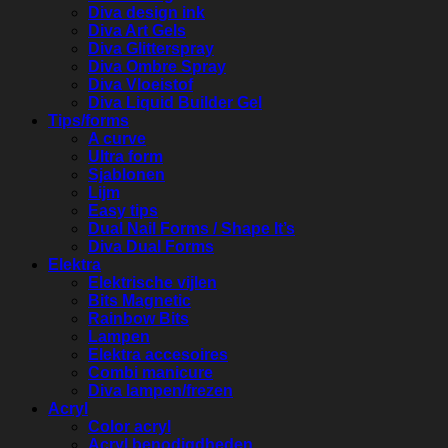
Diva design ink
Diva Art Gels
Diva Glitterspray
Diva Ombre Spray
Diva Vloeistof
Diva Liquid Builder Gel
Tips/forms
A curve
Ultra form
Sjablonen
Lijm
Easy tips
Dual Nail Forms / Shape It’s
Diva Dual Forms
Elektra
Elektrische vijlen
Bits Magnetic
Rainbow Bits
Lampen
Elektra accesoires
Combi manicure
Diva lampen/frezen
Acryl
Color acryl
Acryl benodigdheden