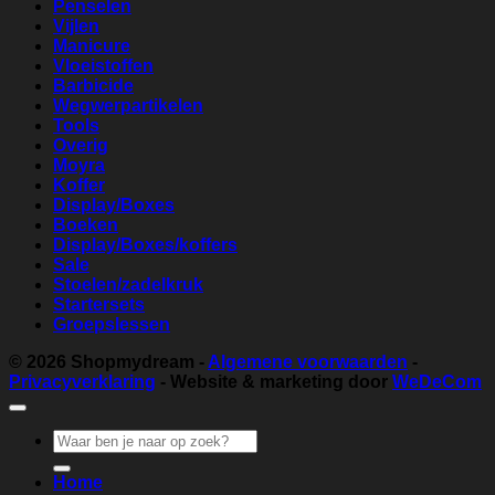
Penselen
Vijlen
Manicure
Vloeistoffen
Barbicide
Wegwerpartikelen
Tools
Overig
Moyra
Koffer
Display/Boxes
Boeken
Display/Boxes/koffers
Sale
Stoelen/zadelkruk
Startersets
Groepslessen
© 2026
Shopmydream
-
Algemene voorwaarden
-
Privacyverklaring
- Website & marketing door
WeDeCom
Zoeken
naar:
Home