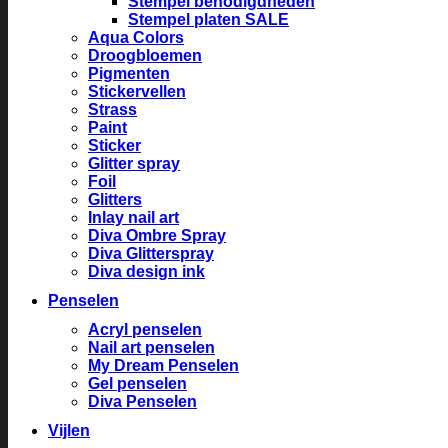
Stempel benodigdheden
Stempel platen SALE
Aqua Colors
Droogbloemen
Pigmenten
Stickervellen
Strass
Paint
Sticker
Glitter spray
Foil
Glitters
Inlay nail art
Diva Ombre Spray
Diva Glitterspray
Diva design ink
Penselen
Acryl penselen
Nail art penselen
My Dream Penselen
Gel penselen
Diva Penselen
Vijlen