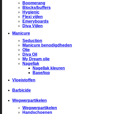
Boomerang
Blocks/buffers
Hygienic
Flexi vijlen
Emeryboards
Diva Vijlen
Manicure
Seduction
Manicure benodigdheden
Olie
Diva Oil
My Dream olie
Nagellak
Nagellak kleuren
Base/top
Vloeistoffen
Barbicide
Wegwerpartikelen
Wegwerpartikelen
Handschoenen