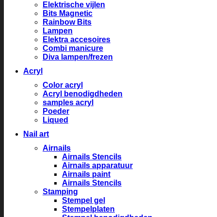
Elektrische vijlen
Bits Magnetic
Rainbow Bits
Lampen
Elektra accesoires
Combi manicure
Diva lampen/frezen
Acryl
Color acryl
Acryl benodigdheden
samples acryl
Poeder
Liqued
Nail art
Airnails
Airnails Stencils
Airnails apparatuur
Airnails paint
Airnails Stencils
Stamping
Stempel gel
Stempelplaten