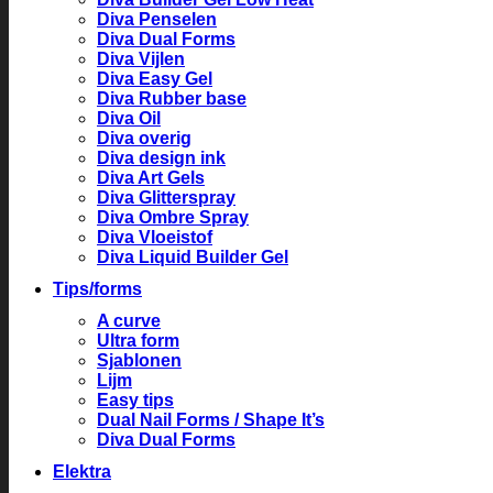
Diva Penselen
Diva Dual Forms
Diva Vijlen
Diva Easy Gel
Diva Rubber base
Diva Oil
Diva overig
Diva design ink
Diva Art Gels
Diva Glitterspray
Diva Ombre Spray
Diva Vloeistof
Diva Liquid Builder Gel
Tips/forms
A curve
Ultra form
Sjablonen
Lijm
Easy tips
Dual Nail Forms / Shape It’s
Diva Dual Forms
Elektra