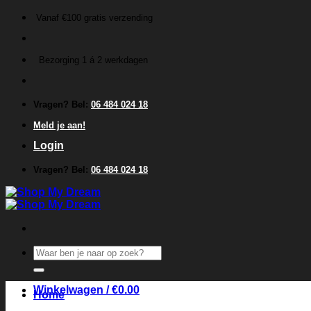
Ga
Vanaf €100 gratis verzending
naar
inhoud
Bezorging 1 á 2 werkdagen
Vragen? Bel:
06 484 024 18
Meld je aan!
Login
Vragen? Bel:
06 484 024 18
Zoeken
naar:
Winkelwagen /
€
0.00
Home