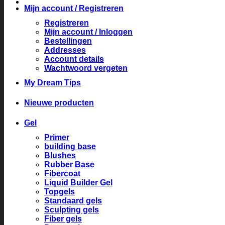
Mijn account / Registreren
Registreren
Mijn account / Inloggen
Bestellingen
Addresses
Account details
Wachtwoord vergeten
My Dream Tips
Nieuwe producten
Gel
Primer
building base
Blushes
Rubber Base
Fibercoat
Liquid Builder Gel
Topgels
Standaard gels
Sculpting gels
Fiber gels