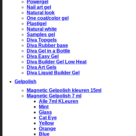
Powergel
Nail art gel
Natural look
One coat/color gel
Plastigel
Natural white
Samples gel
Diva Topgels
Diva Rubber base
Diva Gel in a Bottle
Diva Easy Gel
Diva Builder Gel Low Heat
Diva Art Gels
Diva Liquid Builder Gel
Gelpolish
Magnetic Gelpolish kleuren 15ml
Magnetic Gelpolish 7 ml
Alle 7ml KLeuren
Mint
Glass
Cat Eye
Yellow
Orange
Blue