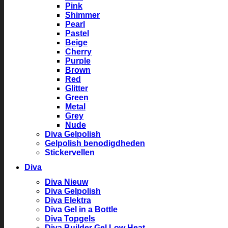
Pink
Shimmer
Pearl
Pastel
Beige
Cherry
Purple
Brown
Red
Glitter
Green
Metal
Grey
Nude
Diva Gelpolish
Gelpolish benodigdheden
Stickervellen
Diva
Diva Nieuw
Diva Gelpolish
Diva Elektra
Diva Gel in a Bottle
Diva Topgels
Diva Builder Gel Low Heat