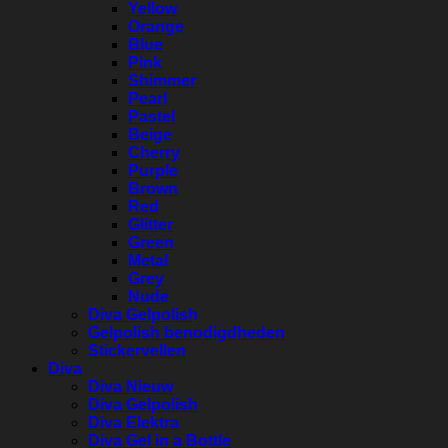
Yellow
Orange
Blue
Pink
Shimmer
Pearl
Pastel
Beige
Cherry
Purple
Brown
Red
Glitter
Green
Metal
Grey
Nude
Diva Gelpolish
Gelpolish benodigdheden
Stickervellen
Diva
Diva Nieuw
Diva Gelpolish
Diva Elektra
Diva Gel in a Bottle