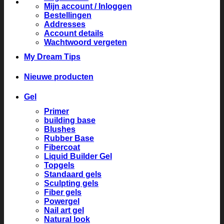
Mijn account / Inloggen
Bestellingen
Addresses
Account details
Wachtwoord vergeten
My Dream Tips
Nieuwe producten
Gel
Primer
building base
Blushes
Rubber Base
Fibercoat
Liquid Builder Gel
Topgels
Standaard gels
Sculpting gels
Fiber gels
Powergel
Nail art gel
Natural look