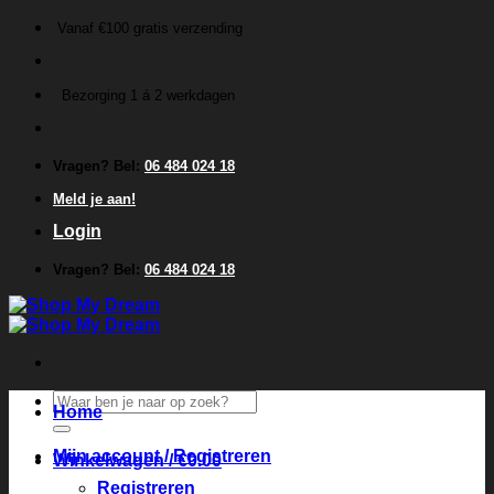
Ga
Vanaf €100 gratis verzending
naar
inhoud
Bezorging 1 á 2 werkdagen
Vragen? Bel:
06 484 024 18
Meld je aan!
Login
Vragen? Bel:
06 484 024 18
Zoeken
Home
naar:
Mijn account / Registreren
Winkelwagen /
€
0.00
Registreren