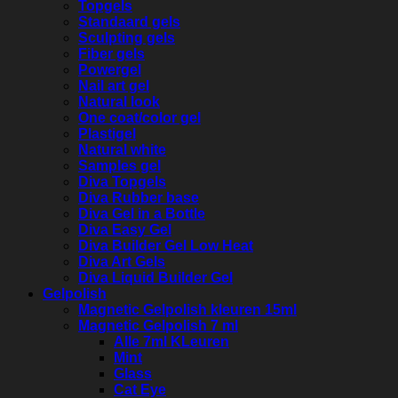
Topgels
Standaard gels
Sculpting gels
Fiber gels
Powergel
Nail art gel
Natural look
One coat/color gel
Plastigel
Natural white
Samples gel
Diva Topgels
Diva Rubber base
Diva Gel in a Bottle
Diva Easy Gel
Diva Builder Gel Low Heat
Diva Art Gels
Diva Liquid Builder Gel
Gelpolish
Magnetic Gelpolish kleuren 15ml
Magnetic Gelpolish 7 ml
Alle 7ml KLeuren
Mint
Glass
Cat Eye