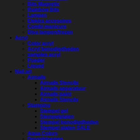
Bits Magnetic
Rainbow Bits
Lampen
Elektra accesoires
Combi manicure
Diva lampen/frezen
Acryl
Color acryl
Acryl benodigdheden
samples acryl
Poeder
Liqued
Nail art
Airnails
Airnails Stencils
Airnails apparatuur
Airnails paint
Airnails Stencils
Stamping
Stempel gel
Stempelplaten
Stempel benodigdheden
Stempel platen SALE
Aqua Colors
Droogbloemen