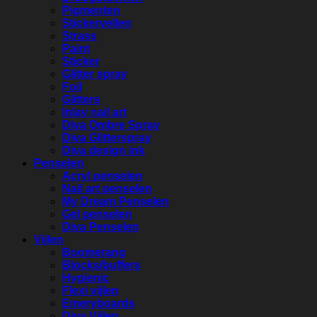
Pigmenten
Stickervellen
Strass
Paint
Sticker
Glitter spray
Foil
Glitters
Inlay nail art
Diva Ombre Spray
Diva Glitterspray
Diva design ink
Penselen
Acryl penselen
Nail art penselen
My Dream Penselen
Gel penselen
Diva Penselen
Vijlen
Boomerang
Blocks/buffers
Hygienic
Flexi vijlen
Emeryboards
Diva Vijlen