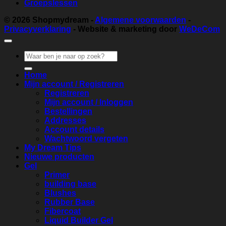
Groepslessen
© 2026
Shopmydream
-
Algemene voorwaarden
-
Privacyverklaring
- Website & marketing door
WeDeCom
Zoeken
naar:
Home
Mijn account / Registreren
Registreren
Mijn account / Inloggen
Bestellingen
Addresses
Account details
Wachtwoord vergeten
My Dream Tips
Nieuwe producten
Gel
Primer
building base
Blushes
Rubber Base
Fibercoat
Liquid Builder Gel