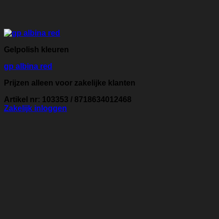
Gelpolish kleuren
gp albina red
Prijzen alleen voor zakelijke klanten
Artikel nr: 103353 / 8718634012468
Zakelijk inloggen