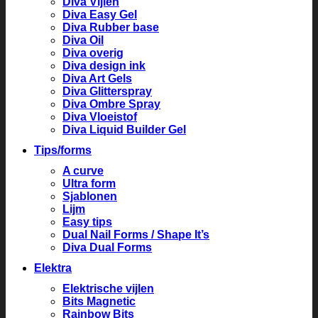
Diva Vijlen
Diva Easy Gel
Diva Rubber base
Diva Oil
Diva overig
Diva design ink
Diva Art Gels
Diva Glitterspray
Diva Ombre Spray
Diva Vloeistof
Diva Liquid Builder Gel
Tips/forms
A curve
Ultra form
Sjablonen
Lijm
Easy tips
Dual Nail Forms / Shape It’s
Diva Dual Forms
Elektra
Elektrische vijlen
Bits Magnetic
Rainbow Bits