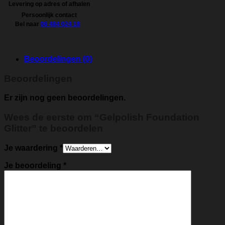
Levering op adres of afhalen
Persoonlijk contact
Bel naar
06 484 024 18
Beoordelingen (0)
Beoordelingen
Er zijn nog geen beoordelingen.
Wees de eerste om “Gelpolish Foundation
Glitter” te beoordelen
Je waardering
*
Je beoordeling
*