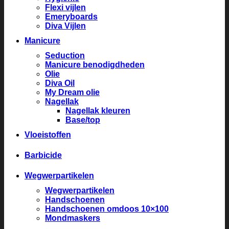
Flexi vijlen
Emeryboards
Diva Vijlen
Manicure
Seduction
Manicure benodigdheden
Olie
Diva Oil
My Dream olie
Nagellak
Nagellak kleuren
Base/top
Vloeistoffen
Barbicide
Wegwerpartikelen
Wegwerpartikelen
Handschoenen
Handschoenen omdoos 10×100
Mondmaskers