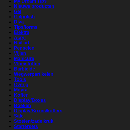
My Dream Tips
Nieuwe producten
Gel
Gelpolish
Diva
Tips/forms
Elektra
Acryl
Nail art
Penselen
Vijlen
Manicure
Vloeistoffen
Barbicide
Wegwerpartikelen
Tools
Overig
Moyra
Koffer
Display/Boxes
Boeken
Display/Boxes/koffers
Sale
Stoelen/zadelkruk
Startersets