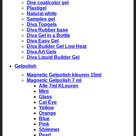
One coat/color gel
Plastigel
Natural white
Samples gel
Diva Topgels
Diva Rubber base
Diva Gel in a Bottle
Diva Easy Gel
Diva Builder Gel Low Heat
Diva Art Gels
Diva Liquid Builder Gel
Gelpolish
Magnetic Gelpolish kleuren 15ml
Magnetic Gelpolish 7 ml
Alle 7ml KLeuren
Mint
Glass
Cat Eye
Yellow
Orange
Blue
Pink
Shimmer
Pearl