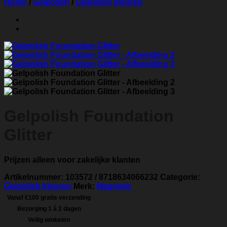
Home
/
Gelpolish
/
Gelpolish kleuren
Gelpolish Foundation
Glitter
Prijzen alleen voor zakelijke klanten
Artikelnummer:
103572 / 8718634066232
Categorie:
Gelpolish kleuren
Merk:
Magnetic
Vanaf €100 gratis verzending
Bezorging 1 á 2 dagen
Veilig winkelen