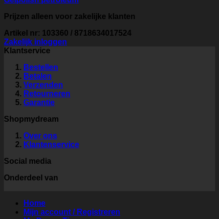
Prijzen alleen voor zakelijke klanten
Artikel nr: 103360 / 8718634017524
Zakelijk inloggen
Klantservice
Bestellen
Betalen
Verzenden
Retourneren
Garantie
Shopmydream
Over ons
Klantenservice
Social media
Onderdeel van
Home
Mijn account / Registreren