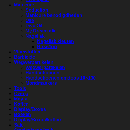
Manicure
Seduction
Manicure benodigdheden
Olie
Diva Oil
My Dream olie
Nagellak
Nagellak kleuren
Base/top
Vloeistoffen
Barbicide
Wegwerpartikelen
Wegwerpartikelen
Handschoenen
Handschoenen omdoos 10×100
Mondmaskers
Tools
Overig
Moyra
Koffer
Display/Boxes
Boeken
Display/Boxes/koffers
Sale