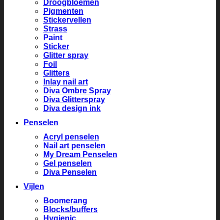
Droogbloemen
Pigmenten
Stickervellen
Strass
Paint
Sticker
Glitter spray
Foil
Glitters
Inlay nail art
Diva Ombre Spray
Diva Glitterspray
Diva design ink
Penselen
Acryl penselen
Nail art penselen
My Dream Penselen
Gel penselen
Diva Penselen
Vijlen
Boomerang
Blocks/buffers
Hygienic