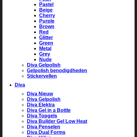
Pastel
Beige
Cherry
Purple
Brown
Red
Glitter
Green
Metal
Grey
Nude
Diva Gelpolish
Gelpolish benodigdheden
Stickervellen
Diva
Diva Nieuw
Diva Gelpolish
Diva Elektra
Diva Gel in a Bottle
Diva Topgels
Diva Builder Gel Low Heat
Diva Penselen
Diva Dual Forms