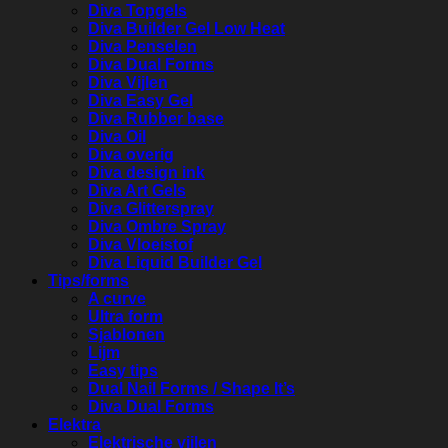
Diva Topgels
Diva Builder Gel Low Heat
Diva Penselen
Diva Dual Forms
Diva Vijlen
Diva Easy Gel
Diva Rubber base
Diva Oil
Diva overig
Diva design ink
Diva Art Gels
Diva Glitterspray
Diva Ombre Spray
Diva Vloeistof
Diva Liquid Builder Gel
Tips/forms
A curve
Ultra form
Sjablonen
Lijm
Easy tips
Dual Nail Forms / Shape It’s
Diva Dual Forms
Elektra
Elektrische vijlen