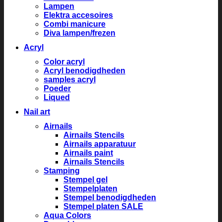
Lampen
Elektra accesoires
Combi manicure
Diva lampen/frezen
Acryl
Color acryl
Acryl benodigdheden
samples acryl
Poeder
Liqued
Nail art
Airnails
Airnails Stencils
Airnails apparatuur
Airnails paint
Airnails Stencils
Stamping
Stempel gel
Stempelplaten
Stempel benodigdheden
Stempel platen SALE
Aqua Colors