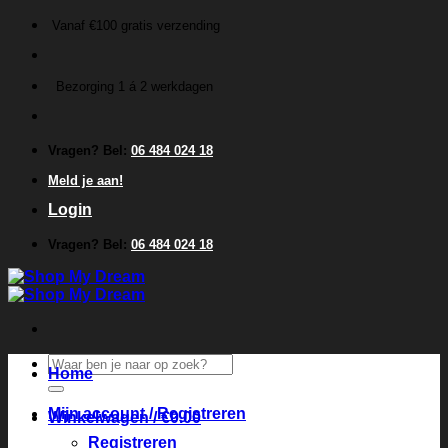
Ga
Vanaf €100 gratis verzending
naar
inhoud
Bezorging 1 á 2 werkdagen
Vragen? Bel:
06 484 024 18
Meld je aan!
Login
Vragen? Bel:
06 484 024 18
Zoeken
Home
naar:
Mijn account / Registreren
Winkelwagen /
€
0.00
Registreren