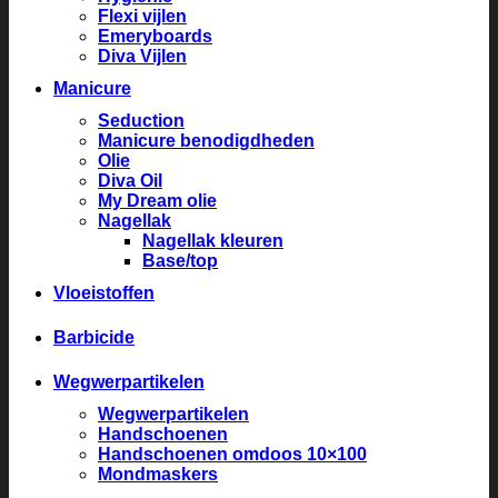
Flexi vijlen
Emeryboards
Diva Vijlen
Manicure
Seduction
Manicure benodigdheden
Olie
Diva Oil
My Dream olie
Nagellak
Nagellak kleuren
Base/top
Vloeistoffen
Barbicide
Wegwerpartikelen
Wegwerpartikelen
Handschoenen
Handschoenen omdoos 10×100
Mondmaskers