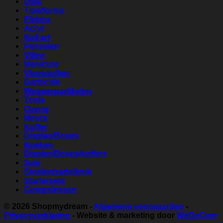
Diva
Tips/forms
Elektra
Acryl
Nail art
Penselen
Vijlen
Manicure
Vloeistoffen
Barbicide
Wegwerpartikelen
Tools
Overig
Moyra
Koffer
Display/Boxes
Boeken
Display/Boxes/koffers
Sale
Stoelen/zadelkruk
Startersets
Groepslessen
© 2026
Shopmydream
-
Algemene voorwaarden
-
Privacyverklaring
- Website & marketing door
WeDeCom