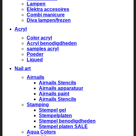
Lampen
Elektra accesoires
Combi manicure
Diva lampen/frezen
Acryl
Color acryl
Acryl benodigdheden
samples acryl
Poeder
Liqued
Nail art
Airnails
Airnails Stencils
Airnails apparatuur
Airnails paint
Airnails Stencils
Stamping
Stempel gel
Stempelplaten
Stempel benodigdheden
Stempel platen SALE
Aqua Colors