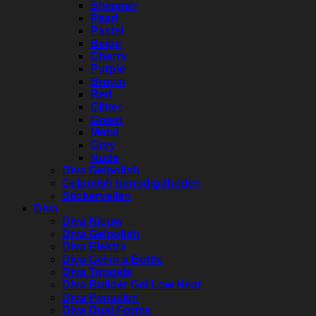
Shimmer
Pearl
Pastel
Beige
Cherry
Purple
Brown
Red
Glitter
Green
Metal
Grey
Nude
Diva Gelpolish
Gelpolish benodigdheden
Stickervellen
Diva
Diva Nieuw
Diva Gelpolish
Diva Elektra
Diva Gel in a Bottle
Diva Topgels
Diva Builder Gel Low Heat
Diva Penselen
Diva Dual Forms