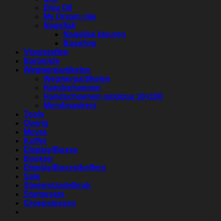
Diva Oil
My Dream olie
Nagellak
Nagellak kleuren
Base/top
Vloeistoffen
Barbicide
Wegwerpartikelen
Wegwerpartikelen
Handschoenen
Handschoenen omdoos 10×100
Mondmaskers
Tools
Overig
Moyra
Koffer
Display/Boxes
Boeken
Display/Boxes/koffers
Sale
Stoelen/zadelkruk
Startersets
Groepslessen