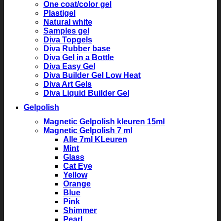
One coat/color gel
Plastigel
Natural white
Samples gel
Diva Topgels
Diva Rubber base
Diva Gel in a Bottle
Diva Easy Gel
Diva Builder Gel Low Heat
Diva Art Gels
Diva Liquid Builder Gel
Gelpolish
Magnetic Gelpolish kleuren 15ml
Magnetic Gelpolish 7 ml
Alle 7ml KLeuren
Mint
Glass
Cat Eye
Yellow
Orange
Blue
Pink
Shimmer
Pearl