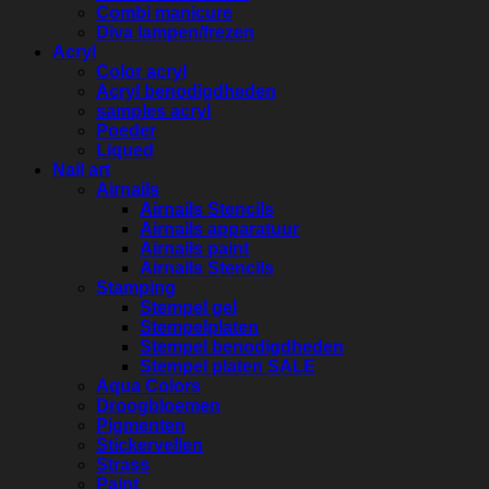
Combi manicure
Diva lampen/frezen
Acryl
Color acryl
Acryl benodigdheden
samples acryl
Poeder
Liqued
Nail art
Airnails
Airnails Stencils
Airnails apparatuur
Airnails paint
Airnails Stencils
Stamping
Stempel gel
Stempelplaten
Stempel benodigdheden
Stempel platen SALE
Aqua Colors
Droogbloemen
Pigmenten
Stickervellen
Strass
Paint