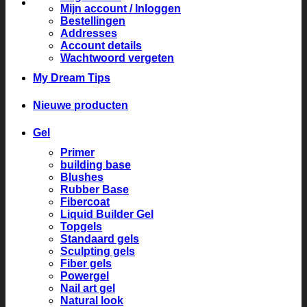
Mijn account / Inloggen
Bestellingen
Addresses
Account details
Wachtwoord vergeten
My Dream Tips
Nieuwe producten
Gel
Primer
building base
Blushes
Rubber Base
Fibercoat
Liquid Builder Gel
Topgels
Standaard gels
Sculpting gels
Fiber gels
Powergel
Nail art gel
Natural look