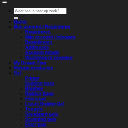
Zoeken
naar:
Home
Mijn account / Registreren
Registreren
Mijn account / Inloggen
Bestellingen
Addresses
Account details
Wachtwoord vergeten
My Dream Tips
Nieuwe producten
Gel
Primer
building base
Blushes
Rubber Base
Fibercoat
Liquid Builder Gel
Topgels
Standaard gels
Sculpting gels
Fiber gels