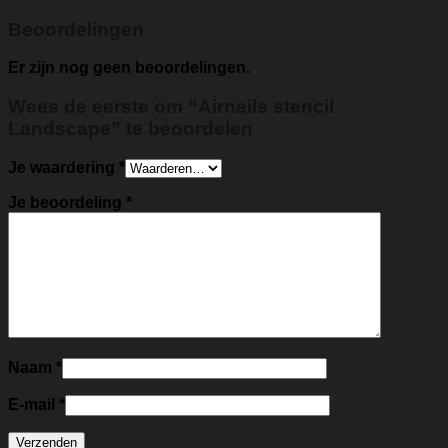
Beoordelingen
Er zijn nog geen beoordelingen.
Wees de eerste om “Airnails stencil
Landscape” te beoordelen
Je waardering
*
Je beoordeling
*
Naam
*
E-mail
*