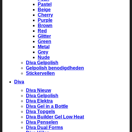
Pastel
Beige
Cherry
Purple
Brown
Red
Glitter
Green
Metal
Grey
Nude
Diva Gelpolish
Gelpolish benodigdheden
Stickervellen
Diva
Diva Nieuw
Diva Gelpolish
Diva Elektra
Diva Gel in a Bottle
Diva Topgels
Diva Builder Gel Low Heat
Diva Penselen
Diva Dual Forms