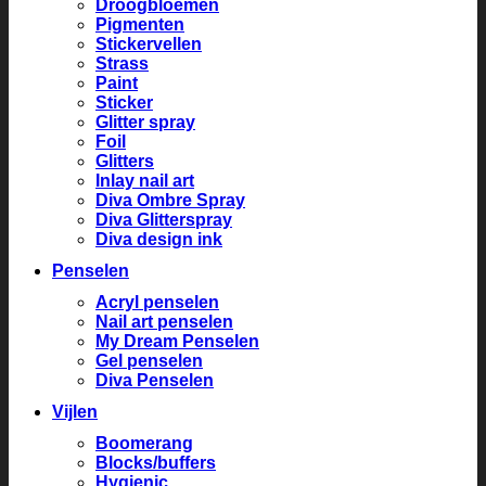
Droogbloemen
Pigmenten
Stickervellen
Strass
Paint
Sticker
Glitter spray
Foil
Glitters
Inlay nail art
Diva Ombre Spray
Diva Glitterspray
Diva design ink
Penselen
Acryl penselen
Nail art penselen
My Dream Penselen
Gel penselen
Diva Penselen
Vijlen
Boomerang
Blocks/buffers
Hygienic