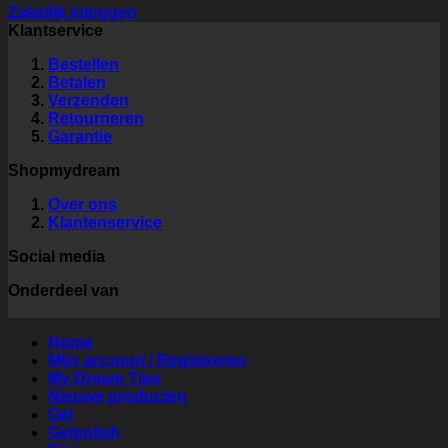
Zakelijk inloggen
Klantservice
Bestellen
Betalen
Verzenden
Retourneren
Garantie
Shopmydream
Over ons
Klantenservice
Social media
Onderdeel van
Home
Mijn account / Registreren
My Dream Tips
Nieuwe producten
Gel
Gelpolish