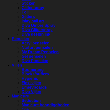
Sticker
Glitter spray
Foil
Glitters
Inlay nail art
Diva Ombre Spray
Diva Glitterspray
Diva design ink
Penselen
Acryl penselen
Nail art penselen
My Dream Penselen
Gel penselen
Diva Penselen
Vijlen
Boomerang
Blocks/buffers
Hygienic
Flexi vijlen
Emeryboards
Diva Vijlen
Manicure
Seduction
Manicure benodigdheden
Olie