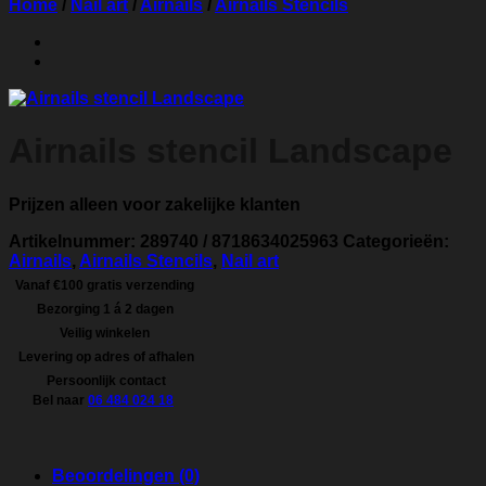
Home
/
Nail art
/
Airnails
/
Airnails Stencils
Airnails stencil Landscape
Prijzen alleen voor zakelijke klanten
Artikelnummer:
289740 / 8718634025963
Categorieën:
Airnails
,
Airnails Stencils
,
Nail art
Vanaf €100 gratis verzending
Bezorging 1 á 2 dagen
Veilig winkelen
Levering op adres of afhalen
Persoonlijk contact
Bel naar
06 484 024 18
Beoordelingen (0)