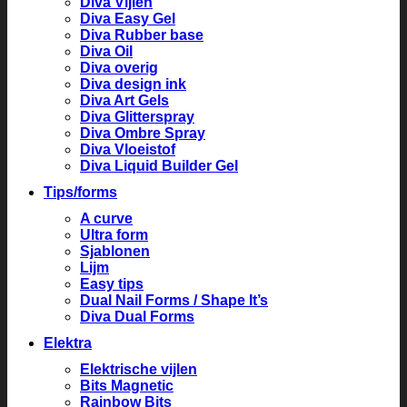
Diva Vijlen
Diva Easy Gel
Diva Rubber base
Diva Oil
Diva overig
Diva design ink
Diva Art Gels
Diva Glitterspray
Diva Ombre Spray
Diva Vloeistof
Diva Liquid Builder Gel
Tips/forms
A curve
Ultra form
Sjablonen
Lijm
Easy tips
Dual Nail Forms / Shape It’s
Diva Dual Forms
Elektra
Elektrische vijlen
Bits Magnetic
Rainbow Bits