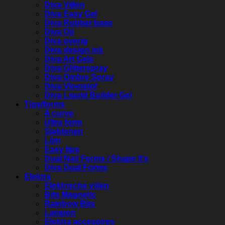
Diva Vijlen
Diva Easy Gel
Diva Rubber base
Diva Oil
Diva overig
Diva design ink
Diva Art Gels
Diva Glitterspray
Diva Ombre Spray
Diva Vloeistof
Diva Liquid Builder Gel
Tips/forms
A curve
Ultra form
Sjablonen
Lijm
Easy tips
Dual Nail Forms / Shape It’s
Diva Dual Forms
Elektra
Elektrische vijlen
Bits Magnetic
Rainbow Bits
Lampen
Elektra accesoires