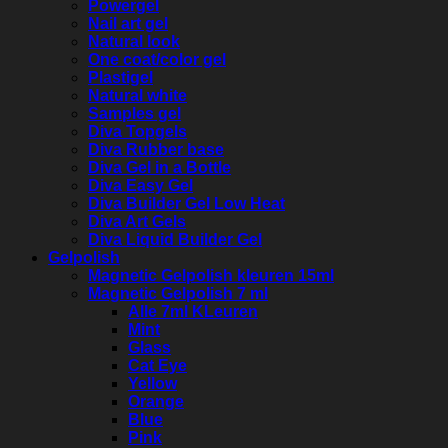
Powergel
Nail art gel
Natural look
One coat/color gel
Plastigel
Natural white
Samples gel
Diva Topgels
Diva Rubber base
Diva Gel in a Bottle
Diva Easy Gel
Diva Builder Gel Low Heat
Diva Art Gels
Diva Liquid Builder Gel
Gelpolish
Magnetic Gelpolish kleuren 15ml
Magnetic Gelpolish 7 ml
Alle 7ml KLeuren
Mint
Glass
Cat Eye
Yellow
Orange
Blue
Pink