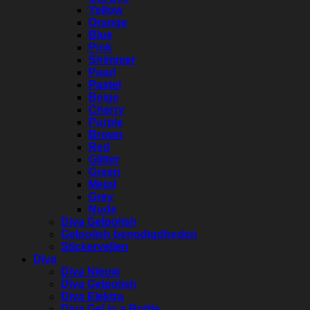
Yellow
Orange
Blue
Pink
Shimmer
Pearl
Pastel
Beige
Cherry
Purple
Brown
Red
Glitter
Green
Metal
Grey
Nude
Diva Gelpolish
Gelpolish benodigdheden
Stickervellen
Diva
Diva Nieuw
Diva Gelpolish
Diva Elektra
Diva Gel in a Bottle