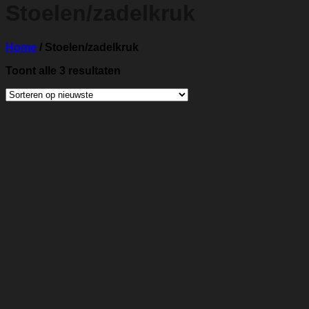
Stoelen/zadelkruk
Home
/
Stoelen/zadelkruk
Gesorteerd
Toont alle 3 resultaten
op
nieuwste