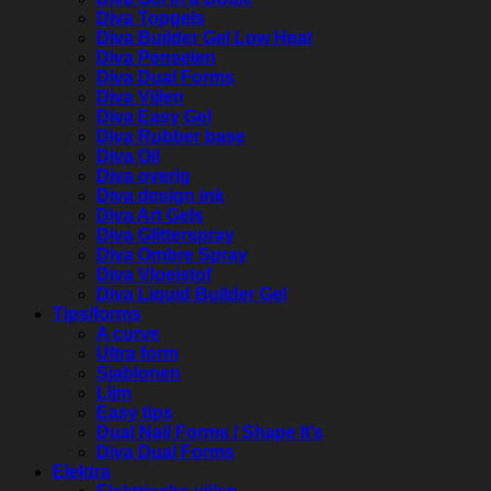
Diva Topgels
Diva Builder Gel Low Heat
Diva Penselen
Diva Dual Forms
Diva Vijlen
Diva Easy Gel
Diva Rubber base
Diva Oil
Diva overig
Diva design ink
Diva Art Gels
Diva Glitterspray
Diva Ombre Spray
Diva Vloeistof
Diva Liquid Builder Gel
Tips/forms
A curve
Ultra form
Sjablonen
Lijm
Easy tips
Dual Nail Forms / Shape It’s
Diva Dual Forms
Elektra