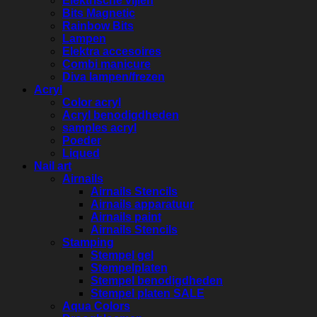
Elektrische vijlen
Bits Magnetic
Rainbow Bits
Lampen
Elektra accesoires
Combi manicure
Diva lampen/frezen
Acryl
Color acryl
Acryl benodigdheden
samples acryl
Poeder
Liqued
Nail art
Airnails
Airnails Stencils
Airnails apparatuur
Airnails paint
Airnails Stencils
Stamping
Stempel gel
Stempelplaten
Stempel benodigdheden
Stempel platen SALE
Aqua Colors