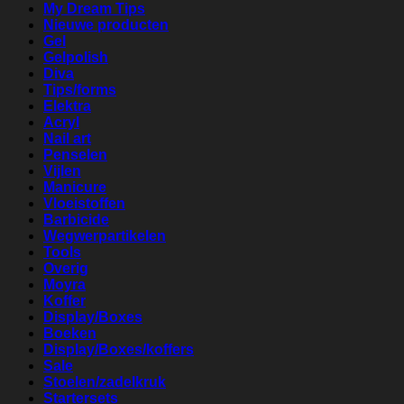
My Dream Tips
Nieuwe producten
Gel
Gelpolish
Diva
Tips/forms
Elektra
Acryl
Nail art
Penselen
Vijlen
Manicure
Vloeistoffen
Barbicide
Wegwerpartikelen
Tools
Overig
Moyra
Koffer
Display/Boxes
Boeken
Display/Boxes/koffers
Sale
Stoelen/zadelkruk
Startersets