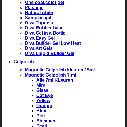
One coat/color gel
Plastigel
Natural white
Samples gel
Diva Topgels
Diva Rubber base
Diva Gel in a Bottle
Diva Easy Gel
Diva Builder Gel Low Heat
Diva Art Gels
Diva Liquid Builder Gel
Gelpolish
Magnetic Gelpolish kleuren 15ml
Magnetic Gelpolish 7 ml
Alle 7ml KLeuren
Mint
Glass
Cat Eye
Yellow
Orange
Blue
Pink
Shimmer
Pearl