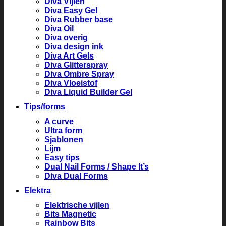
Diva Vijlen
Diva Easy Gel
Diva Rubber base
Diva Oil
Diva overig
Diva design ink
Diva Art Gels
Diva Glitterspray
Diva Ombre Spray
Diva Vloeistof
Diva Liquid Builder Gel
Tips/forms
A curve
Ultra form
Sjablonen
Lijm
Easy tips
Dual Nail Forms / Shape It’s
Diva Dual Forms
Elektra
Elektrische vijlen
Bits Magnetic
Rainbow Bits