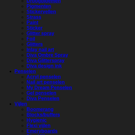
Droogbloemen
Pigmenten
Stickervellen
Strass
Paint
Sticker
Glitter spray
Foil
Glitters
Inlay nail art
Diva Ombre Spray
Diva Glitterspray
Diva design ink
Penselen
Acryl penselen
Nail art penselen
My Dream Penselen
Gel penselen
Diva Penselen
Vijlen
Boomerang
Blocks/buffers
Hygienic
Flexi vijlen
Emeryboards