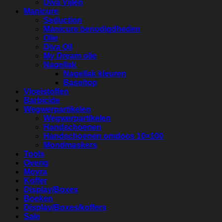
Diva Vijlen
Manicure
Seduction
Manicure benodigdheden
Olie
Diva Oil
My Dream olie
Nagellak
Nagellak kleuren
Base/top
Vloeistoffen
Barbicide
Wegwerpartikelen
Wegwerpartikelen
Handschoenen
Handschoenen omdoos 10×100
Mondmaskers
Tools
Overig
Moyra
Koffer
Display/Boxes
Boeken
Display/Boxes/koffers
Sale