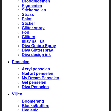
Droogbloemen
Pigmenten
Stickervellen
Strass
Paint
Sticker
Glitter spray
Foil
Glitters
Inlay nail art
Diva Ombre Spray
Diva Glitterspray
Diva design ink
Penselen
Acryl penselen
Nail art penselen
My Dream Penselen
Gel penselen
Diva Penselen
Vijlen
Boomerang
Blocks/buffers
Hygienic