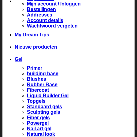
Mijn account / Inloggen
Bestellingen
Addresses
Account details
Wachtwoord vergeten
My Dream Tips
Nieuwe producten
Gel
Primer
building base
Blushes
Rubber Base
Fibercoat
Liquid Builder Gel
Topgels
Standaard gels
Sculpting gels
Fiber gels
Powergel
Nail art gel
Natural look