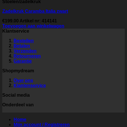
Stoelen/zadelkruk
Zadelkruk Caramba Italia zwart
€
199.00
Artikel nr: 414141
Toevoegen aan winkelwagen
Klantservice
Bestellen
Betalen
Verzenden
Retourneren
Garantie
Shopmydream
Over ons
Klantenservice
Social media
Onderdeel van
Home
Mijn account / Registreren