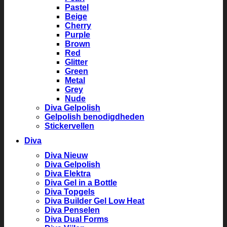
Pastel
Beige
Cherry
Purple
Brown
Red
Glitter
Green
Metal
Grey
Nude
Diva Gelpolish
Gelpolish benodigdheden
Stickervellen
Diva
Diva Nieuw
Diva Gelpolish
Diva Elektra
Diva Gel in a Bottle
Diva Topgels
Diva Builder Gel Low Heat
Diva Penselen
Diva Dual Forms