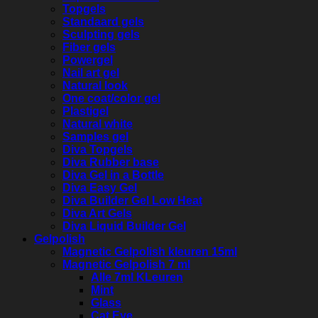
Topgels
Standaard gels
Sculpting gels
Fiber gels
Powergel
Nail art gel
Natural look
One coat/color gel
Plastigel
Natural white
Samples gel
Diva Topgels
Diva Rubber base
Diva Gel in a Bottle
Diva Easy Gel
Diva Builder Gel Low Heat
Diva Art Gels
Diva Liquid Builder Gel
Gelpolish
Magnetic Gelpolish kleuren 15ml
Magnetic Gelpolish 7 ml
Alle 7ml KLeuren
Mint
Glass
Cat Eye