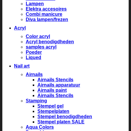
Lampen
Elektra accesoires
Combi manicure
Diva lampen/frezen
Acryl
Color acryl
Acryl benodigdheden
samples acryl
Poeder
Liqued
Nail art
Airnails
Airnails Stencils
Airnails apparatuur
Airnails paint
Airnails Stencils
Stamping
Stempel gel
Stempelplaten
Stempel benodigdheden
Stempel platen SALE
Aqua Colors