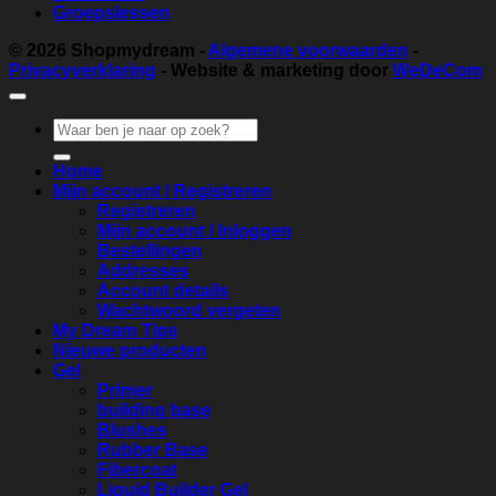
Groepslessen
© 2026
Shopmydream
-
Algemene voorwaarden
-
Privacyverklaring
- Website & marketing door
WeDeCom
Zoeken
naar:
Home
Mijn account / Registreren
Registreren
Mijn account / Inloggen
Bestellingen
Addresses
Account details
Wachtwoord vergeten
My Dream Tips
Nieuwe producten
Gel
Primer
building base
Blushes
Rubber Base
Fibercoat
Liquid Builder Gel