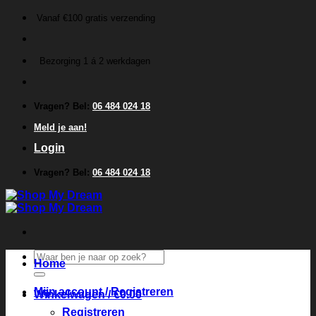
Ga
Vanaf €100 gratis verzending
naar
inhoud
Bezorging 1 á 2 werkdagen
Vragen? Bel:
06 484 024 18
Meld je aan!
Login
Vragen? Bel:
06 484 024 18
Zoeken
Home
naar:
Mijn account / Registreren
Winkelwagen /
€
0.00
Registreren