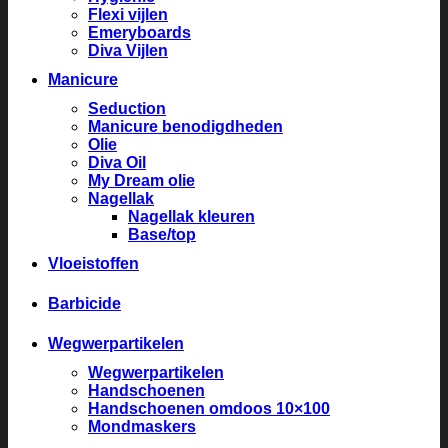
Flexi vijlen
Emeryboards
Diva Vijlen
Manicure
Seduction
Manicure benodigdheden
Olie
Diva Oil
My Dream olie
Nagellak
Nagellak kleuren
Base/top
Vloeistoffen
Barbicide
Wegwerpartikelen
Wegwerpartikelen
Handschoenen
Handschoenen omdoos 10×100
Mondmaskers