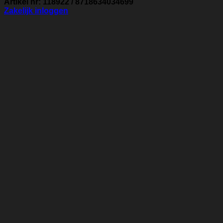
Artikel nr: 118922 / 8718634034699
Zakelijk inloggen