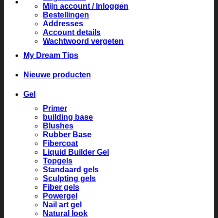
Mijn account / Inloggen
Bestellingen
Addresses
Account details
Wachtwoord vergeten
My Dream Tips
Nieuwe producten
Gel
Primer
building base
Blushes
Rubber Base
Fibercoat
Liquid Builder Gel
Topgels
Standaard gels
Sculpting gels
Fiber gels
Powergel
Nail art gel
Natural look