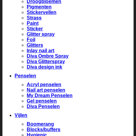
Droogbloemen
Pigmenten
Stickervellen
Strass
Paint
Sticker
Glitter spray
Foil
Glitters
Inlay nail art
Diva Ombre Spray
Diva Glitterspray
Diva design ink
Penselen
Acryl penselen
Nail art penselen
My Dream Penselen
Gel penselen
Diva Penselen
Vijlen
Boomerang
Blocks/buffers
Hygienic