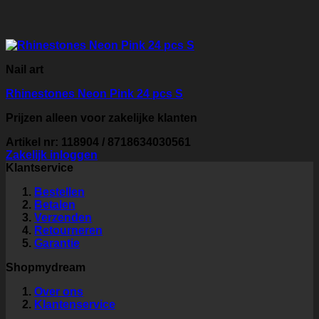
Nail art
Rhinestones Neon Pink 24 pcs S
Prijzen alleen voor zakelijke klanten
Artikel nr: 118904 / 8718634030561
Zakelijk inloggen
Klantservice
Bestellen
Betalen
Verzenden
Retourneren
Garantie
Shopmydream
Over ons
Klantenservice