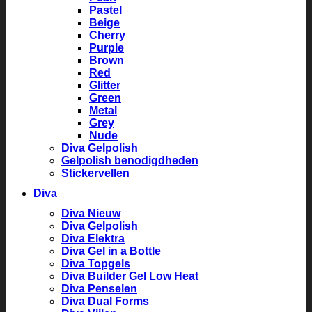
Pastel
Beige
Cherry
Purple
Brown
Red
Glitter
Green
Metal
Grey
Nude
Diva Gelpolish
Gelpolish benodigdheden
Stickervellen
Diva
Diva Nieuw
Diva Gelpolish
Diva Elektra
Diva Gel in a Bottle
Diva Topgels
Diva Builder Gel Low Heat
Diva Penselen
Diva Dual Forms