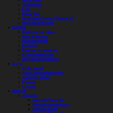
Ultra form
Sjablonen
Lijm
Easy tips
Dual Nail Forms / Shape It’s
Diva Dual Forms
Elektra
Elektrische vijlen
Bits Magnetic
Rainbow Bits
Lampen
Elektra accesoires
Combi manicure
Diva lampen/frezen
Acryl
Color acryl
Acryl benodigdheden
samples acryl
Poeder
Liqued
Nail art
Airnails
Airnails Stencils
Airnails apparatuur
Airnails paint