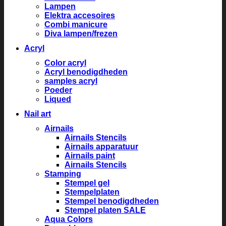
Lampen
Elektra accesoires
Combi manicure
Diva lampen/frezen
Acryl
Color acryl
Acryl benodigdheden
samples acryl
Poeder
Liqued
Nail art
Airnails
Airnails Stencils
Airnails apparatuur
Airnails paint
Airnails Stencils
Stamping
Stempel gel
Stempelplaten
Stempel benodigdheden
Stempel platen SALE
Aqua Colors