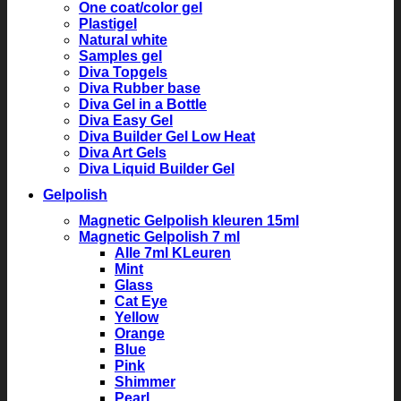
One coat/color gel
Plastigel
Natural white
Samples gel
Diva Topgels
Diva Rubber base
Diva Gel in a Bottle
Diva Easy Gel
Diva Builder Gel Low Heat
Diva Art Gels
Diva Liquid Builder Gel
Gelpolish
Magnetic Gelpolish kleuren 15ml
Magnetic Gelpolish 7 ml
Alle 7ml KLeuren
Mint
Glass
Cat Eye
Yellow
Orange
Blue
Pink
Shimmer
Pearl