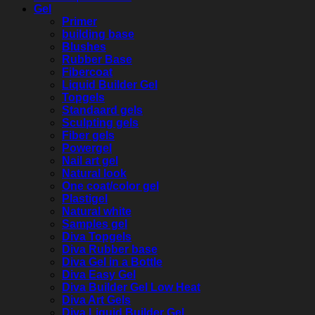
Gel
Primer
building base
Blushes
Rubber Base
Fibercoat
Liquid Builder Gel
Topgels
Standaard gels
Sculpting gels
Fiber gels
Powergel
Nail art gel
Natural look
One coat/color gel
Plastigel
Natural white
Samples gel
Diva Topgels
Diva Rubber base
Diva Gel in a Bottle
Diva Easy Gel
Diva Builder Gel Low Heat
Diva Art Gels
Diva Liquid Builder Gel