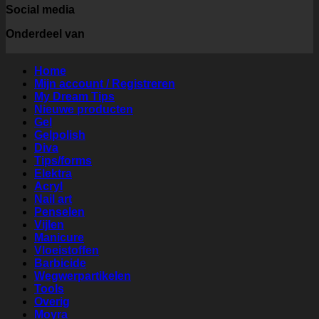
Social media
Onderdeel van
Home
Mijn account / Registreren
My Dream Tips
Nieuwe producten
Gel
Gelpolish
Diva
Tips/forms
Elektra
Acryl
Nail art
Penselen
Vijlen
Manicure
Vloeistoffen
Barbicide
Wegwerpartikelen
Tools
Overig
Moyra