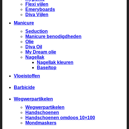
Flexi vijlen
Emeryboards
Diva Vijlen
Manicure
Seduction
Manicure benodigdheden
Olie
Diva Oil
My Dream olie
Nagellak
Nagellak kleuren
Base/top
Vloeistoffen
Barbicide
Wegwerpartikelen
Wegwerpartikelen
Handschoenen
Handschoenen omdoos 10×100
Mondmaskers