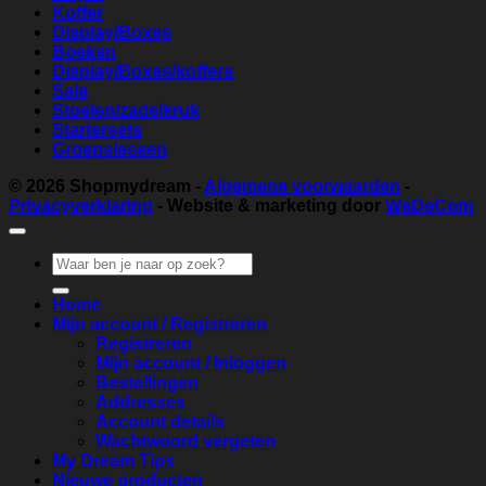
Koffer
Display/Boxes
Boeken
Display/Boxes/koffers
Sale
Stoelen/zadelkruk
Startersets
Groepslessen
© 2026
Shopmydream
-
Algemene voorwaarden
-
Privacyverklaring
- Website & marketing door
WeDeCom
Zoeken
naar:
Home
Mijn account / Registreren
Registreren
Mijn account / Inloggen
Bestellingen
Addresses
Account details
Wachtwoord vergeten
My Dream Tips
Nieuwe producten