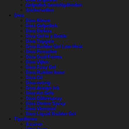
Gelpolish benodigdheden
Stickervellen
Diva
Diva Nieuw
Diva Gelpolish
Diva Elektra
Diva Gel in a Bottle
Diva Topgels
Diva Builder Gel Low Heat
Diva Penselen
Diva Dual Forms
Diva Vijlen
Diva Easy Gel
Diva Rubber base
Diva Oil
Diva overig
Diva design ink
Diva Art Gels
Diva Glitterspray
Diva Ombre Spray
Diva Vloeistof
Diva Liquid Builder Gel
Tips/forms
A curve