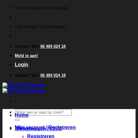
Ga
Vanaf €100 gratis verzending
naar
inhoud
Bezorging 1 á 2 werkdagen
Vragen? Bel:
06 484 024 18
Meld je aan!
Login
Vragen? Bel:
06 484 024 18
Zoeken
Home
naar:
Mijn account / Registreren
Winkelwagen /
€
0.00
Registreren