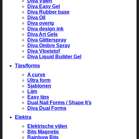
Diva Vijlen
Diva Easy Gel
Diva Rubber base
Diva Oil
Diva overig
Diva design ink
Diva Art Gels
Diva Glitterspray
Diva Ombre Spray
Diva Vloeistof
Diva Liquid Builder Gel
Tips/forms
A curve
Ultra form
Sjablonen
Lijm
Easy tips
Dual Nail Forms / Shape It’s
Diva Dual Forms
Elektra
Elektrische vijlen
Bits Magnetic
Rainbow Bits