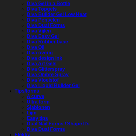
Diva Gel in a Bottle
Diva Topgels
Diva Builder Gel Low Heat
Diva Penselen
Diva Dual Forms
Diva Vijlen
Diva Easy Gel
Diva Rubber base
Diva Oil
Diva overig
Diva design ink
Diva Art Gels
Diva Glitterspray
Diva Ombre Spray
Diva Vloeistof
Diva Liquid Builder Gel
Tips/forms
A curve
Ultra form
Sjablonen
Lijm
Easy tips
Dual Nail Forms / Shape It’s
Diva Dual Forms
Elektra