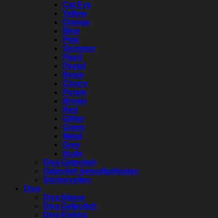
Cat Eye
Yellow
Orange
Blue
Pink
Shimmer
Pearl
Pastel
Beige
Cherry
Purple
Brown
Red
Glitter
Green
Metal
Grey
Nude
Diva Gelpolish
Gelpolish benodigdheden
Stickervellen
Diva
Diva Nieuw
Diva Gelpolish
Diva Elektra