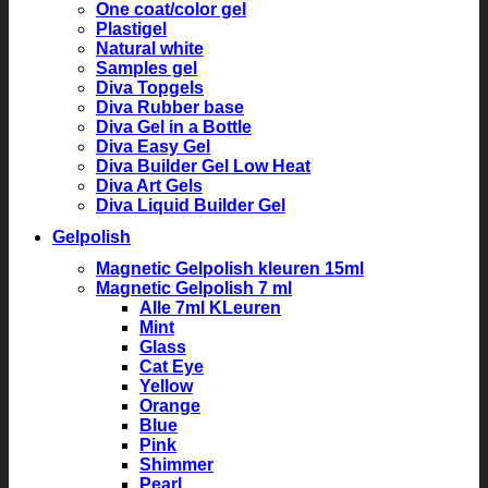
One coat/color gel
Plastigel
Natural white
Samples gel
Diva Topgels
Diva Rubber base
Diva Gel in a Bottle
Diva Easy Gel
Diva Builder Gel Low Heat
Diva Art Gels
Diva Liquid Builder Gel
Gelpolish
Magnetic Gelpolish kleuren 15ml
Magnetic Gelpolish 7 ml
Alle 7ml KLeuren
Mint
Glass
Cat Eye
Yellow
Orange
Blue
Pink
Shimmer
Pearl