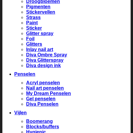
Droogbloemen
Pigmenten
Stickervellen
Strass
Paint
Sticker
Glitter spray
Foil
Glitters
Inlay nail art
Diva Ombre Spray
Diva Glitterspray
Diva design ink
Penselen
Acryl penselen
Nail art penselen
My Dream Penselen
Gel penselen
Diva Penselen
Vijlen
Boomerang
Blocks/buffers
Hygienic