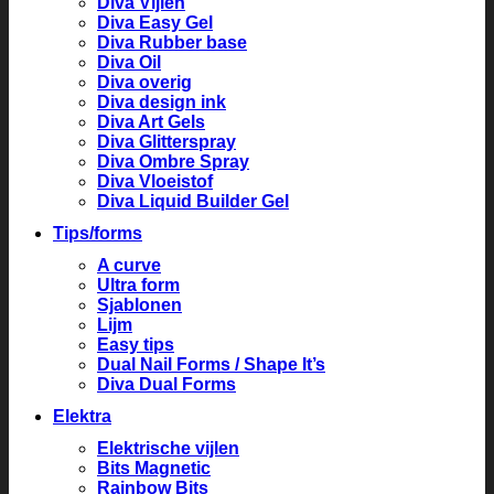
Diva Vijlen
Diva Easy Gel
Diva Rubber base
Diva Oil
Diva overig
Diva design ink
Diva Art Gels
Diva Glitterspray
Diva Ombre Spray
Diva Vloeistof
Diva Liquid Builder Gel
Tips/forms
A curve
Ultra form
Sjablonen
Lijm
Easy tips
Dual Nail Forms / Shape It’s
Diva Dual Forms
Elektra
Elektrische vijlen
Bits Magnetic
Rainbow Bits