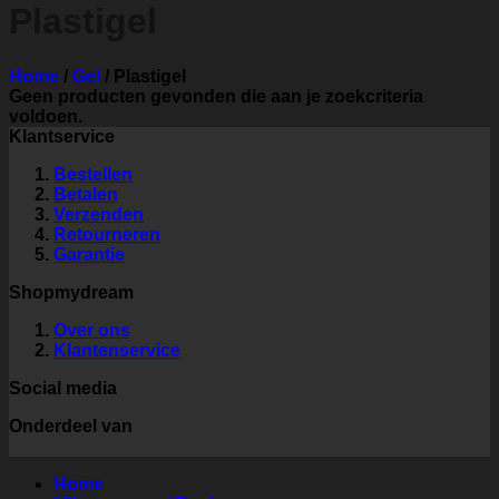
Plastigel
Home
/
Gel
/
Plastigel
Geen producten gevonden die aan je zoekcriteria
voldoen.
Klantservice
Bestellen
Betalen
Verzenden
Retourneren
Garantie
Shopmydream
Over ons
Klantenservice
Social media
Onderdeel van
Home