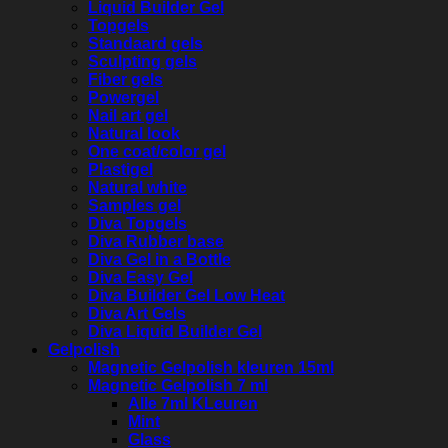
Liquid Builder Gel
Topgels
Standaard gels
Sculpting gels
Fiber gels
Powergel
Nail art gel
Natural look
One coat/color gel
Plastigel
Natural white
Samples gel
Diva Topgels
Diva Rubber base
Diva Gel in a Bottle
Diva Easy Gel
Diva Builder Gel Low Heat
Diva Art Gels
Diva Liquid Builder Gel
Gelpolish
Magnetic Gelpolish kleuren 15ml
Magnetic Gelpolish 7 ml
Alle 7ml KLeuren
Mint
Glass