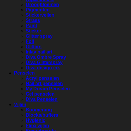
Droogbloemen
Pigmenten
Stickervellen
Strass
Paint
Sticker
Glitter spray
Foil
Glitters
Inlay nail art
Diva Ombre Spray
Diva Glitterspray
Diva design ink
Penselen
Acryl penselen
Nail art penselen
My Dream Penselen
Gel penselen
Diva Penselen
Vijlen
Boomerang
Blocks/buffers
Hygienic
Flexi vijlen
Emeryboards