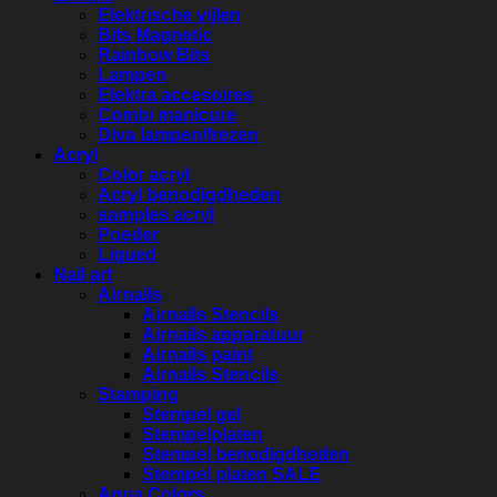
Elektrische vijlen
Bits Magnetic
Rainbow Bits
Lampen
Elektra accesoires
Combi manicure
Diva lampen/frezen
Acryl
Color acryl
Acryl benodigdheden
samples acryl
Poeder
Liqued
Nail art
Airnails
Airnails Stencils
Airnails apparatuur
Airnails paint
Airnails Stencils
Stamping
Stempel gel
Stempelplaten
Stempel benodigdheden
Stempel platen SALE
Aqua Colors