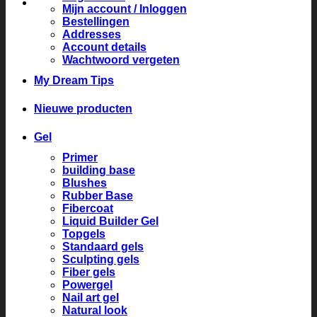
Mijn account / Inloggen
Bestellingen
Addresses
Account details
Wachtwoord vergeten
My Dream Tips
Nieuwe producten
Gel
Primer
building base
Blushes
Rubber Base
Fibercoat
Liquid Builder Gel
Topgels
Standaard gels
Sculpting gels
Fiber gels
Powergel
Nail art gel
Natural look