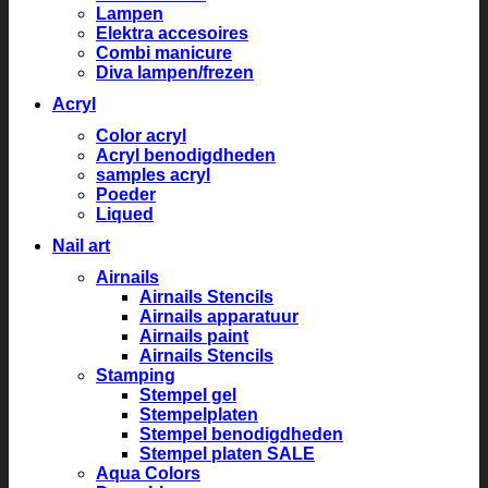
Lampen
Elektra accesoires
Combi manicure
Diva lampen/frezen
Acryl
Color acryl
Acryl benodigdheden
samples acryl
Poeder
Liqued
Nail art
Airnails
Airnails Stencils
Airnails apparatuur
Airnails paint
Airnails Stencils
Stamping
Stempel gel
Stempelplaten
Stempel benodigdheden
Stempel platen SALE
Aqua Colors