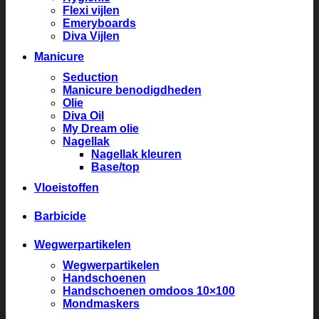
Flexi vijlen
Emeryboards
Diva Vijlen
Manicure
Seduction
Manicure benodigdheden
Olie
Diva Oil
My Dream olie
Nagellak
Nagellak kleuren
Base/top
Vloeistoffen
Barbicide
Wegwerpartikelen
Wegwerpartikelen
Handschoenen
Handschoenen omdoos 10×100
Mondmaskers