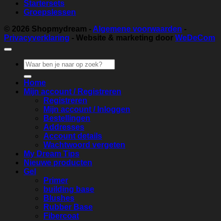
Startersets
Groepslessen
© 2026
Shopmydream
-
Algemene voorwaarden
-
Privacyverklaring
- Website & marketing door
WeDeCom
Zoeken
naar:
Home
Mijn account / Registreren
Registreren
Mijn account / Inloggen
Bestellingen
Addresses
Account details
Wachtwoord vergeten
My Dream Tips
Nieuwe producten
Gel
Primer
building base
Blushes
Rubber Base
Fibercoat