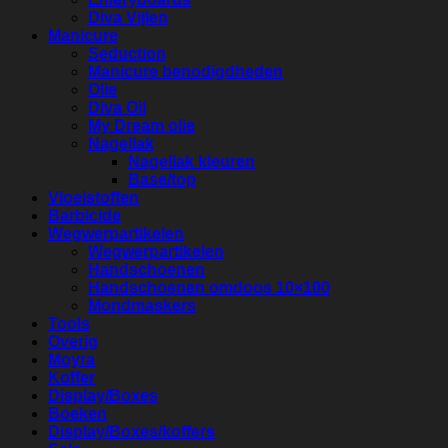
Diva Vijlen
Manicure
Seduction
Manicure benodigdheden
Olie
Diva Oil
My Dream olie
Nagellak
Nagellak kleuren
Base/top
Vloeistoffen
Barbicide
Wegwerpartikelen
Wegwerpartikelen
Handschoenen
Handschoenen omdoos 10×100
Mondmaskers
Tools
Overig
Moyra
Koffer
Display/Boxes
Boeken
Display/Boxes/koffers