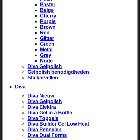
Pastel
Beige
Cherry
Purple
Brown
Red
Glitter
Green
Metal
Grey
Nude
Diva Gelpolish
Gelpolish benodigdheden
Stickervellen
Diva
Diva Nieuw
Diva Gelpolish
Diva Elektra
Diva Gel in a Bottle
Diva Topgels
Diva Builder Gel Low Heat
Diva Penselen
Diva Dual Forms