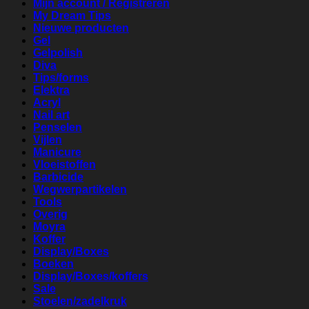
Mijn account / Registreren
My Dream Tips
Nieuwe producten
Gel
Gelpolish
Diva
Tips/forms
Elektra
Acryl
Nail art
Penselen
Vijlen
Manicure
Vloeistoffen
Barbicide
Wegwerpartikelen
Tools
Overig
Moyra
Koffer
Display/Boxes
Boeken
Display/Boxes/koffers
Sale
Stoelen/zadelkruk