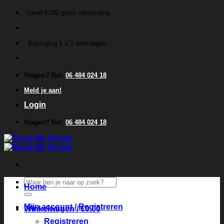
Ga
Vanaf €100 gratis verzending
naar
inhoud
Bezorging 1 á 2 werkdagen
Vragen? Bel:
06 484 024 18
Meld je aan!
Login
Vragen? Bel:
06 484 024 18
Zoeken
Home
naar:
Mijn account / Registreren
Winkelwagen /
€
0.00
Registreren