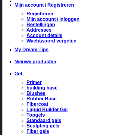
Mijn account / Registreren
Registreren
Mijn account / Inloggen
Bestellingen
Addresses
Account details
Wachtwoord vergeten
My Dream Tips
Nieuwe producten
Gel
Primer
building base
Blushes
Rubber Base
Fibercoat
Liquid Builder Gel
Topgels
Standaard gels
Sculpting gels
Fiber gels