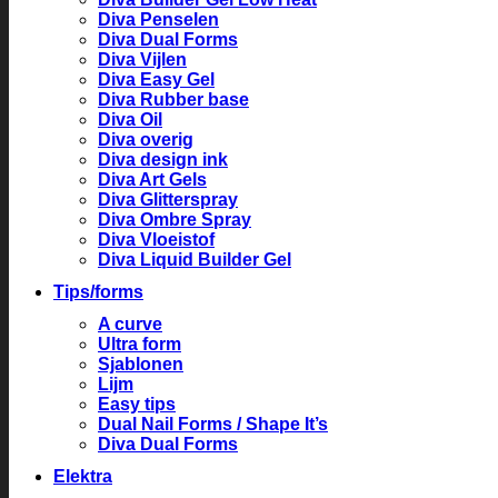
Diva Penselen
Diva Dual Forms
Diva Vijlen
Diva Easy Gel
Diva Rubber base
Diva Oil
Diva overig
Diva design ink
Diva Art Gels
Diva Glitterspray
Diva Ombre Spray
Diva Vloeistof
Diva Liquid Builder Gel
Tips/forms
A curve
Ultra form
Sjablonen
Lijm
Easy tips
Dual Nail Forms / Shape It’s
Diva Dual Forms
Elektra