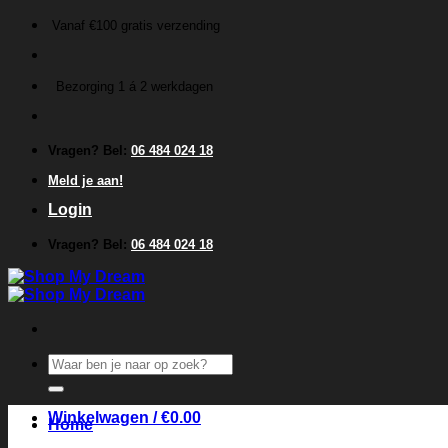
Ga
Vanaf €100 gratis verzending
naar
inhoud
Bezorging 1 á 2 werkdagen
Vragen? Bel:
06 484 024 18
Meld je aan!
Login
Vragen? Bel:
06 484 024 18
Zoeken
naar:
Winkelwagen /
€
0.00
Home