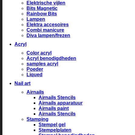
Elektrische vijlen
Bits Magnetic
Rainbow Bits
Lampen
Elektra accesoires
Combi manicure
Diva lampen/frezen
Acryl
Color acryl
Acryl benodigdheden
samples acryl
Poeder
Liqued
Nail art
Airnails
Airnails Stencils
Airnails apparatuur
Airnails paint
Airnails Stencils
Stamping
Stempel gel
Stempelplaten