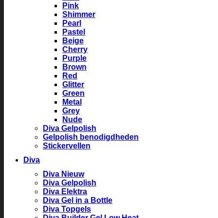
Pink
Shimmer
Pearl
Pastel
Beige
Cherry
Purple
Brown
Red
Glitter
Green
Metal
Grey
Nude
Diva Gelpolish
Gelpolish benodigdheden
Stickervellen
Diva
Diva Nieuw
Diva Gelpolish
Diva Elektra
Diva Gel in a Bottle
Diva Topgels
Diva Builder Gel Low Heat