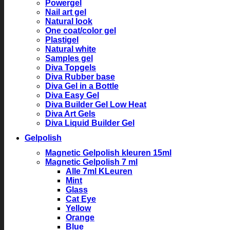
Powergel
Nail art gel
Natural look
One coat/color gel
Plastigel
Natural white
Samples gel
Diva Topgels
Diva Rubber base
Diva Gel in a Bottle
Diva Easy Gel
Diva Builder Gel Low Heat
Diva Art Gels
Diva Liquid Builder Gel
Gelpolish
Magnetic Gelpolish kleuren 15ml
Magnetic Gelpolish 7 ml
Alle 7ml KLeuren
Mint
Glass
Cat Eye
Yellow
Orange
Blue