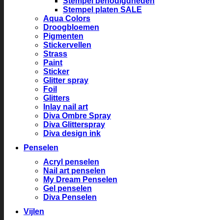
Stempel benodigdheden
Stempel platen SALE
Aqua Colors
Droogbloemen
Pigmenten
Stickervellen
Strass
Paint
Sticker
Glitter spray
Foil
Glitters
Inlay nail art
Diva Ombre Spray
Diva Glitterspray
Diva design ink
Penselen
Acryl penselen
Nail art penselen
My Dream Penselen
Gel penselen
Diva Penselen
Vijlen