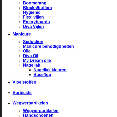
Boomerang
Blocks/buffers
Hygienic
Flexi vijlen
Emeryboards
Diva Vijlen
Manicure
Seduction
Manicure benodigdheden
Olie
Diva Oil
My Dream olie
Nagellak
Nagellak kleuren
Base/top
Vloeistoffen
Barbicide
Wegwerpartikelen
Wegwerpartikelen
Handschoenen