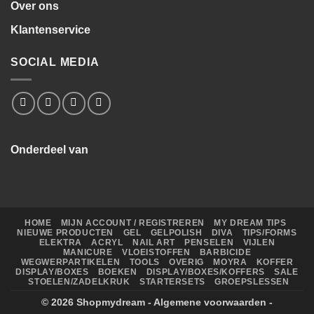
Over ons
Klantenservice
SOCIAL MEDIA
Onderdeel van
HOME
MIJN ACCOUNT / REGISTREREN
MY DREAM TIPS
NIEUWE PRODUCTEN
GEL
GELPOLISH
DIVA
TIPS/FORMS
ELEKTRA
ACRYL
NAIL ART
PENSELEN
VIJLEN
MANICURE
VLOEISTOFFEN
BARBICIDE
WEGWERPARTIKELEN
TOOLS
OVERIG
MOYRA
KOFFER
DISPLAY/BOXES
BOEKEN
DISPLAY/BOXES/KOFFERS
SALE
STOELEN/ZADELKRUK
STARTERSETS
GROEPSLESSEN
© 2026
Shopmydream
-
Algemene voorwaarden
-