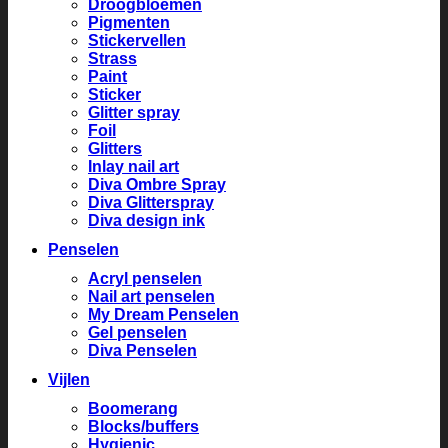
Droogbloemen
Pigmenten
Stickervellen
Strass
Paint
Sticker
Glitter spray
Foil
Glitters
Inlay nail art
Diva Ombre Spray
Diva Glitterspray
Diva design ink
Penselen
Acryl penselen
Nail art penselen
My Dream Penselen
Gel penselen
Diva Penselen
Vijlen
Boomerang
Blocks/buffers
Hygienic