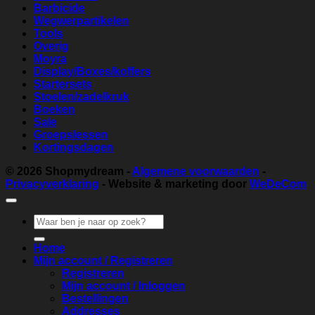
Barbicide
Wegwerpartikelen
Tools
Overig
Moyra
Display/Boxes/koffers
Startersets
Stoelen/zadelkruk
Boeken
Sale
Groepslessen
Kortingsdagen
© 2026
Shopmydream
-
Algemene voorwaarden
-
Privacyverklaring
- Website & marketing door
WeDeCom
Zoeken
naar:
Home
Mijn account / Registreren
Registreren
Mijn account / Inloggen
Bestellingen
Addresses