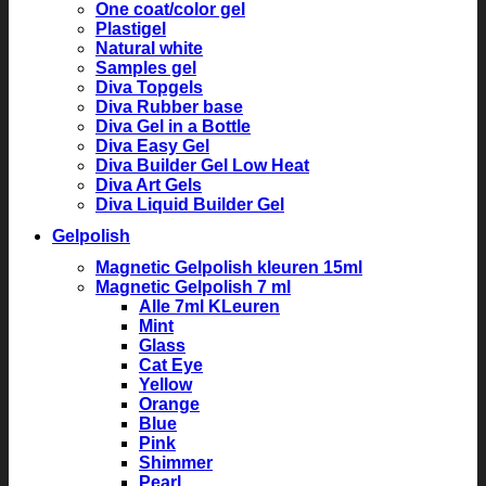
One coat/color gel
Plastigel
Natural white
Samples gel
Diva Topgels
Diva Rubber base
Diva Gel in a Bottle
Diva Easy Gel
Diva Builder Gel Low Heat
Diva Art Gels
Diva Liquid Builder Gel
Gelpolish
Magnetic Gelpolish kleuren 15ml
Magnetic Gelpolish 7 ml
Alle 7ml KLeuren
Mint
Glass
Cat Eye
Yellow
Orange
Blue
Pink
Shimmer
Pearl