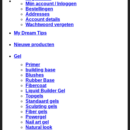
Mijn account / Inloggen
Bestellingen
Addresses
Account details
Wachtwoord vergeten
My Dream Tips
Nieuwe producten
Gel
Primer
building base
Blushes
Rubber Base
Fibercoat
Liquid Builder Gel
Topgels
Standaard gels
Sculpting gels
Fiber gels
Powergel
Nail art gel
Natural look