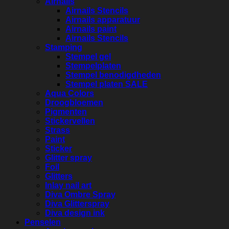
Airnails
Airnails Stencils
Airnails apparatuur
Airnails paint
Airnails Stencils
Stamping
Stempel gel
Stempelplaten
Stempel benodigdheden
Stempel platen SALE
Aqua Colors
Droogbloemen
Pigmenten
Stickervellen
Strass
Paint
Sticker
Glitter spray
Foil
Glitters
Inlay nail art
Diva Ombre Spray
Diva Glitterspray
Diva design ink
Penselen