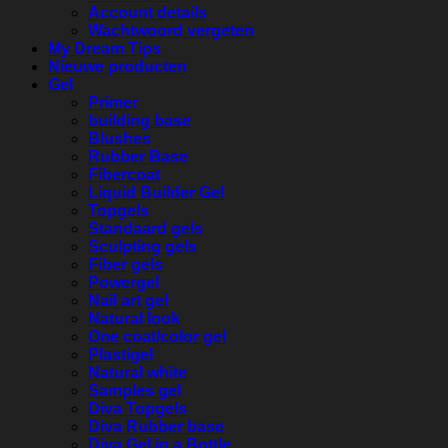
Account details
Wachtwoord vergeten
My Dream Tips
Nieuwe producten
Gel
Primer
building base
Blushes
Rubber Base
Fibercoat
Liquid Builder Gel
Topgels
Standaard gels
Sculpting gels
Fiber gels
Powergel
Nail art gel
Natural look
One coat/color gel
Plastigel
Natural white
Samples gel
Diva Topgels
Diva Rubber base
Diva Gel in a Bottle