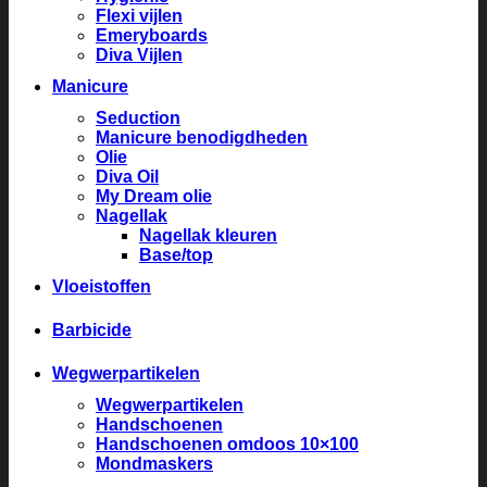
Flexi vijlen
Emeryboards
Diva Vijlen
Manicure
Seduction
Manicure benodigdheden
Olie
Diva Oil
My Dream olie
Nagellak
Nagellak kleuren
Base/top
Vloeistoffen
Barbicide
Wegwerpartikelen
Wegwerpartikelen
Handschoenen
Handschoenen omdoos 10×100
Mondmaskers