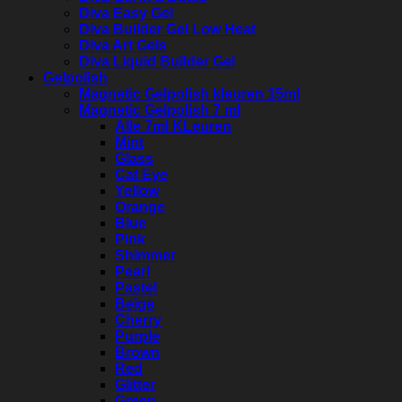
Diva Easy Gel
Diva Builder Gel Low Heat
Diva Art Gels
Diva Liquid Builder Gel
Gelpolish
Magnetic Gelpolish kleuren 15ml
Magnetic Gelpolish 7 ml
Alle 7ml KLeuren
Mint
Glass
Cat Eye
Yellow
Orange
Blue
Pink
Shimmer
Pearl
Pastel
Beige
Cherry
Purple
Brown
Red
Glitter
Green