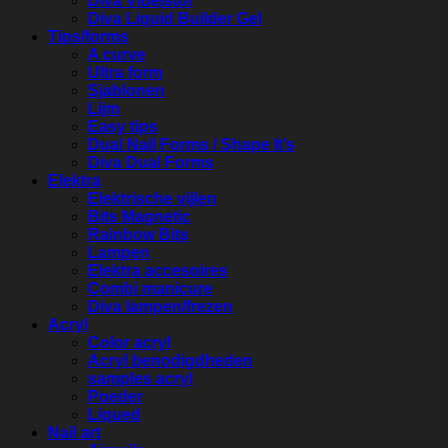
Diva Vloeistof
Diva Liquid Builder Gel
Tips/forms
A curve
Ultra form
Sjablonen
Lijm
Easy tips
Dual Nail Forms / Shape It’s
Diva Dual Forms
Elektra
Elektrische vijlen
Bits Magnetic
Rainbow Bits
Lampen
Elektra accesoires
Combi manicure
Diva lampen/frezen
Acryl
Color acryl
Acryl benodigdheden
samples acryl
Poeder
Liqued
Nail art