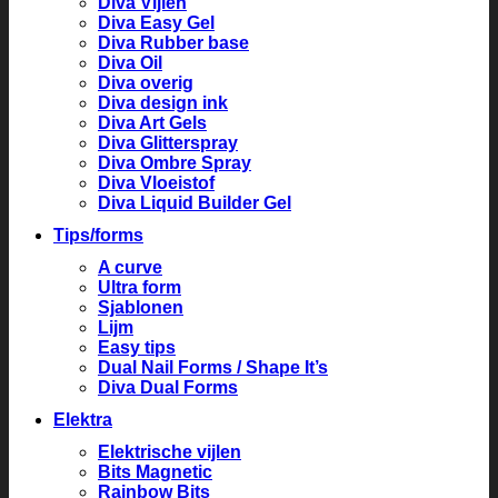
Diva Vijlen
Diva Easy Gel
Diva Rubber base
Diva Oil
Diva overig
Diva design ink
Diva Art Gels
Diva Glitterspray
Diva Ombre Spray
Diva Vloeistof
Diva Liquid Builder Gel
Tips/forms
A curve
Ultra form
Sjablonen
Lijm
Easy tips
Dual Nail Forms / Shape It’s
Diva Dual Forms
Elektra
Elektrische vijlen
Bits Magnetic
Rainbow Bits