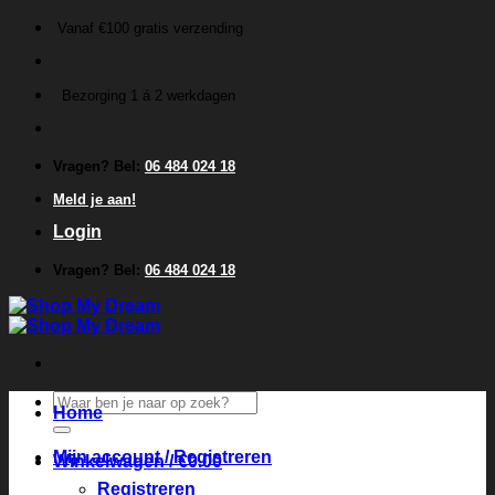
Ga
Vanaf €100 gratis verzending
naar
inhoud
Bezorging 1 á 2 werkdagen
Vragen? Bel:
06 484 024 18
Meld je aan!
Login
Vragen? Bel:
06 484 024 18
Zoeken
Home
naar:
Mijn account / Registreren
Winkelwagen /
€
0.00
Registreren