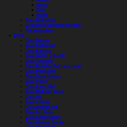
Metal
Grey
Nude
Diva Gelpolish
Gelpolish benodigdheden
Stickervellen
Diva
Diva Nieuw
Diva Gelpolish
Diva Elektra
Diva Gel in a Bottle
Diva Topgels
Diva Builder Gel Low Heat
Diva Penselen
Diva Dual Forms
Diva Vijlen
Diva Easy Gel
Diva Rubber base
Diva Oil
Diva overig
Diva design ink
Diva Art Gels
Diva Glitterspray
Diva Ombre Spray