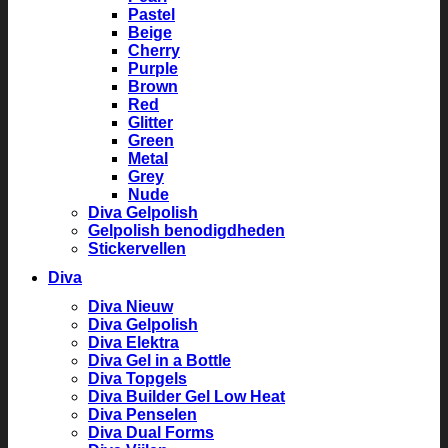
Pastel
Beige
Cherry
Purple
Brown
Red
Glitter
Green
Metal
Grey
Nude
Diva Gelpolish
Gelpolish benodigdheden
Stickervellen
Diva
Diva Nieuw
Diva Gelpolish
Diva Elektra
Diva Gel in a Bottle
Diva Topgels
Diva Builder Gel Low Heat
Diva Penselen
Diva Dual Forms