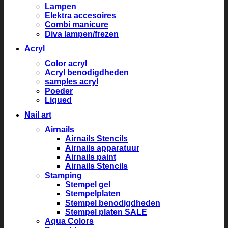
Lampen
Elektra accesoires
Combi manicure
Diva lampen/frezen
Acryl
Color acryl
Acryl benodigdheden
samples acryl
Poeder
Liqued
Nail art
Airnails
Airnails Stencils
Airnails apparatuur
Airnails paint
Airnails Stencils
Stamping
Stempel gel
Stempelplaten
Stempel benodigdheden
Stempel platen SALE
Aqua Colors