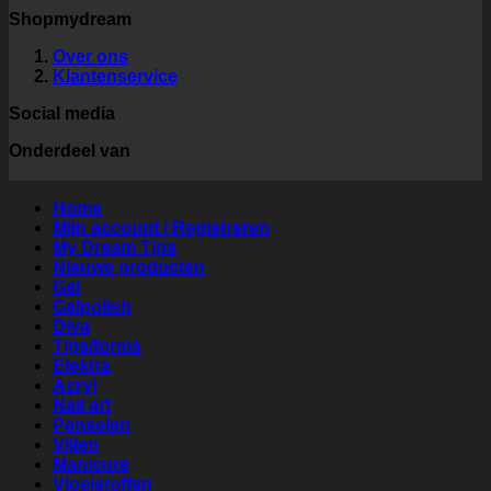
Shopmydream
Over ons
Klantenservice
Social media
Onderdeel van
Home
Mijn account / Registreren
My Dream Tips
Nieuwe producten
Gel
Gelpolish
Diva
Tips/forms
Elektra
Acryl
Nail art
Penselen
Vijlen
Manicure
Vloeistoffen