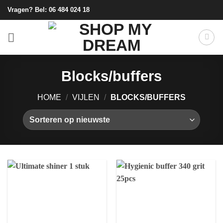
Ga
Vragen? Bel:
06 484 024 18
naar
inhoud
Blocks/buffers
HOME
/
VIJLEN
/
BLOCKS/BUFFERS