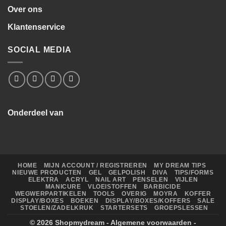
Over ons
Klantenservice
SOCIAL MEDIA
Onderdeel van
HOME
MIJN ACCOUNT / REGISTREREN
MY DREAM TIPS
NIEUWE PRODUCTEN
GEL
GELPOLISH
DIVA
TIPS/FORMS
ELEKTRA
ACRYL
NAIL ART
PENSELEN
VIJLEN
MANICURE
VLOEISTOFFEN
BARBICIDE
WEGWERPARTIKELEN
TOOLS
OVERIG
MOYRA
KOFFER
DISPLAY/BOXES
BOEKEN
DISPLAY/BOXES/KOFFERS
SALE
STOELEN/ZADELKRUK
STARTERSETS
GROEPSLESSEN
© 2026
Shopmydream
-
Algemene voorwaarden
-