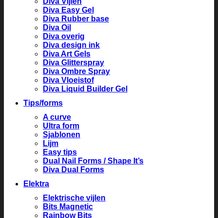
Diva Vijlen
Diva Easy Gel
Diva Rubber base
Diva Oil
Diva overig
Diva design ink
Diva Art Gels
Diva Glitterspray
Diva Ombre Spray
Diva Vloeistof
Diva Liquid Builder Gel
Tips/forms
A curve
Ultra form
Sjablonen
Lijm
Easy tips
Dual Nail Forms / Shape It’s
Diva Dual Forms
Elektra
Elektrische vijlen
Bits Magnetic
Rainbow Bits