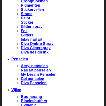
Droogbloemen
Pigmenten
Stickervellen
Strass
Paint
Sticker
Glitter spray
Foil
Glitters
Inlay nail art
Diva Ombre Spray
Diva Glitterspray
Diva design ink
Penselen
Acryl penselen
Nail art penselen
My Dream Penselen
Gel penselen
Diva Penselen
Vijlen
Boomerang
Blocks/buffers
Hygienic