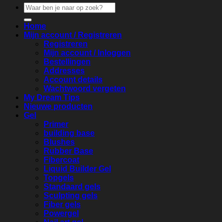
Zoeken
naar:
Home
Mijn account / Registreren
Registreren
Mijn account / Inloggen
Bestellingen
Addresses
Account details
Wachtwoord vergeten
My Dream Tips
Nieuwe producten
Gel
Primer
building base
Blushes
Rubber Base
Fibercoat
Liquid Builder Gel
Topgels
Standaard gels
Sculpting gels
Fiber gels
Powergel