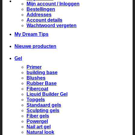
Mijn account / Inloggen
Bestellingen
Addresses
Account details
Wachtwoord vergeten
My Dream Tips
Nieuwe producten
Gel
Primer
building base
Blushes
Rubber Base
Fibercoat
Liquid Builder Gel
Topgels
Standaard gels
Sculpting gels
Fiber gels
Powergel
Nail art gel
Natural look