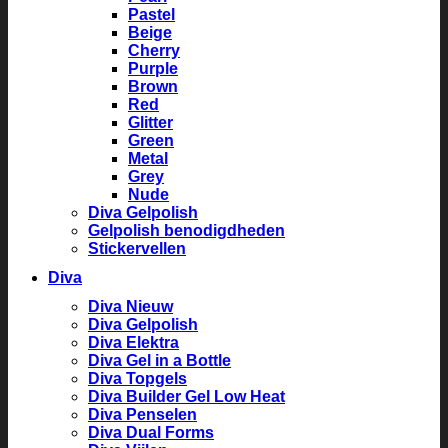
Pastel
Beige
Cherry
Purple
Brown
Red
Glitter
Green
Metal
Grey
Nude
Diva Gelpolish
Gelpolish benodigdheden
Stickervellen
Diva
Diva Nieuw
Diva Gelpolish
Diva Elektra
Diva Gel in a Bottle
Diva Topgels
Diva Builder Gel Low Heat
Diva Penselen
Diva Dual Forms