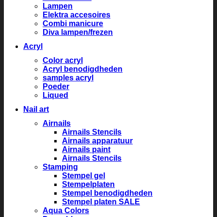
Lampen
Elektra accesoires
Combi manicure
Diva lampen/frezen
Acryl
Color acryl
Acryl benodigdheden
samples acryl
Poeder
Liqued
Nail art
Airnails
Airnails Stencils
Airnails apparatuur
Airnails paint
Airnails Stencils
Stamping
Stempel gel
Stempelplaten
Stempel benodigdheden
Stempel platen SALE
Aqua Colors