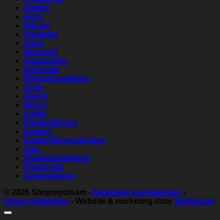
Elektra
Acryl
Nail art
Penselen
Vijlen
Manicure
Vloeistoffen
Barbicide
Wegwerpartikelen
Tools
Overig
Moyra
Koffer
Display/Boxes
Boeken
Display/Boxes/koffers
Sale
Stoelen/zadelkruk
Startersets
Groepslessen
© 2026
Shopmydream
-
Algemene voorwaarden
-
Privacyverklaring
- Website & marketing door
WeDeCom