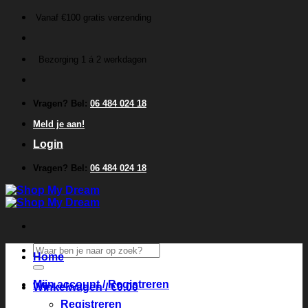
Ga
Vanaf €100 gratis verzending
naar
inhoud
Bezorging 1 á 2 werkdagen
Vragen? Bel:
06 484 024 18
Meld je aan!
Login
Vragen? Bel:
06 484 024 18
Zoeken
Home
naar:
Mijn account / Registreren
Winkelwagen /
€
0.00
Registreren