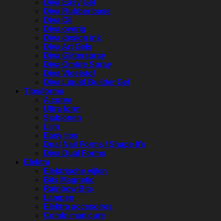
Diva Easy Gel
Diva Rubber base
Diva Oil
Diva overig
Diva design ink
Diva Art Gels
Diva Glitterspray
Diva Ombre Spray
Diva Vloeistof
Diva Liquid Builder Gel
Tips/forms
A curve
Ultra form
Sjablonen
Lijm
Easy tips
Dual Nail Forms / Shape It’s
Diva Dual Forms
Elektra
Elektrische vijlen
Bits Magnetic
Rainbow Bits
Lampen
Elektra accesoires
Combi manicure