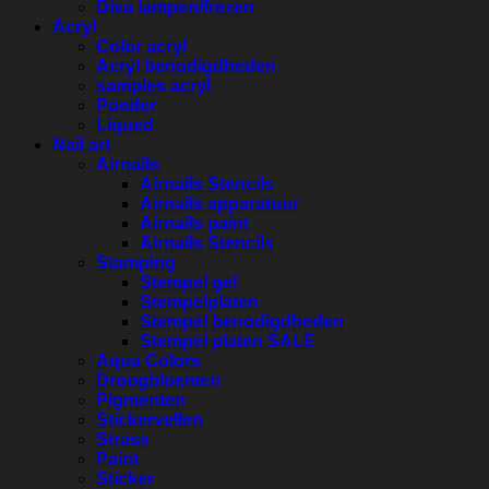
Diva lampen/frezen
Acryl
Color acryl
Acryl benodigdheden
samples acryl
Poeder
Liqued
Nail art
Airnails
Airnails Stencils
Airnails apparatuur
Airnails paint
Airnails Stencils
Stamping
Stempel gel
Stempelplaten
Stempel benodigdheden
Stempel platen SALE
Aqua Colors
Droogbloemen
Pigmenten
Stickervellen
Strass
Paint
Sticker