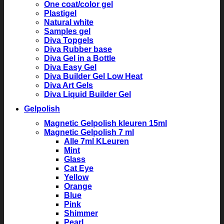
One coat/color gel
Plastigel
Natural white
Samples gel
Diva Topgels
Diva Rubber base
Diva Gel in a Bottle
Diva Easy Gel
Diva Builder Gel Low Heat
Diva Art Gels
Diva Liquid Builder Gel
Gelpolish
Magnetic Gelpolish kleuren 15ml
Magnetic Gelpolish 7 ml
Alle 7ml KLeuren
Mint
Glass
Cat Eye
Yellow
Orange
Blue
Pink
Shimmer
Pearl