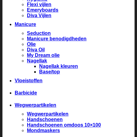
Flexi vijlen
Emeryboards
Diva Vijlen
Manicure
Seduction
Manicure benodigdheden
Olie
Diva Oil
My Dream olie
Nagellak
Nagellak kleuren
Base/top
Vloeistoffen
Barbicide
Wegwerpartikelen
Wegwerpartikelen
Handschoenen
Handschoenen omdoos 10×100
Mondmaskers