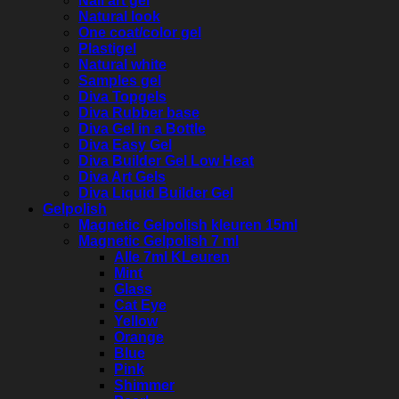
Nail art gel
Natural look
One coat/color gel
Plastigel
Natural white
Samples gel
Diva Topgels
Diva Rubber base
Diva Gel in a Bottle
Diva Easy Gel
Diva Builder Gel Low Heat
Diva Art Gels
Diva Liquid Builder Gel
Gelpolish
Magnetic Gelpolish kleuren 15ml
Magnetic Gelpolish 7 ml
Alle 7ml KLeuren
Mint
Glass
Cat Eye
Yellow
Orange
Blue
Pink
Shimmer