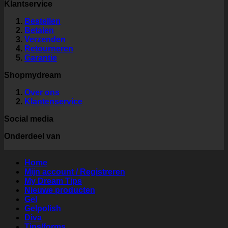
Klantservice
Bestellen
Betalen
Verzenden
Retourneren
Garantie
Shopmydream
Over ons
Klantenservice
Social media
Onderdeel van
Home
Mijn account / Registreren
My Dream Tips
Nieuwe producten
Gel
Gelpolish
Diva
Tips/forms