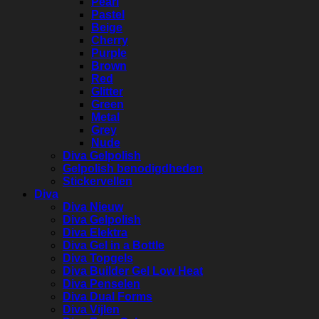
Pearl
Pastel
Beige
Cherry
Purple
Brown
Red
Glitter
Green
Metal
Grey
Nude
Diva Gelpolish
Gelpolish benodigdheden
Stickervellen
Diva
Diva Nieuw
Diva Gelpolish
Diva Elektra
Diva Gel in a Bottle
Diva Topgels
Diva Builder Gel Low Heat
Diva Penselen
Diva Dual Forms
Diva Vijlen