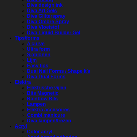
Diva design ink
Diva Art Gels
Diva Glitterspray
Diva Ombre Spray
Diva Vloeistof
Diva Liquid Builder Gel
Tips/forms
A curve
Ultra form
Sjablonen
Lijm
Easy tips
Dual Nail Forms / Shape It’s
Diva Dual Forms
Elektra
Elektrische vijlen
Bits Magnetic
Rainbow Bits
Lampen
Elektra accesoires
Combi manicure
Diva lampen/frezen
Acryl
Color acryl