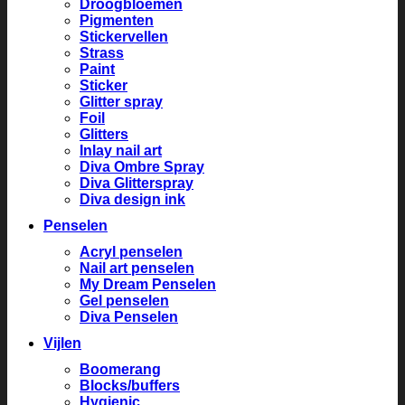
Droogbloemen
Pigmenten
Stickervellen
Strass
Paint
Sticker
Glitter spray
Foil
Glitters
Inlay nail art
Diva Ombre Spray
Diva Glitterspray
Diva design ink
Penselen
Acryl penselen
Nail art penselen
My Dream Penselen
Gel penselen
Diva Penselen
Vijlen
Boomerang
Blocks/buffers
Hygienic