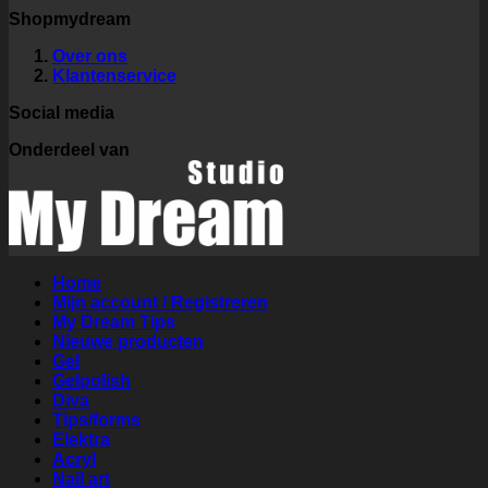
Shopmydream
Over ons
Klantenservice
Social media
Onderdeel van
Home
Mijn account / Registreren
My Dream Tips
Nieuwe producten
Gel
Gelpolish
Diva
Tips/forms
Elektra
Acryl
Nail art