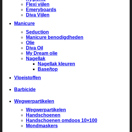
Flexi vijlen
Emeryboards
Diva Vijlen
Manicure
Seduction
Manicure benodigdheden
Olie
Diva Oil
My Dream olie
Nagellak
Nagellak kleuren
Base/top
Vloeistoffen
Barbicide
Wegwerpartikelen
Wegwerpartikelen
Handschoenen
Handschoenen omdoos 10×100
Mondmaskers