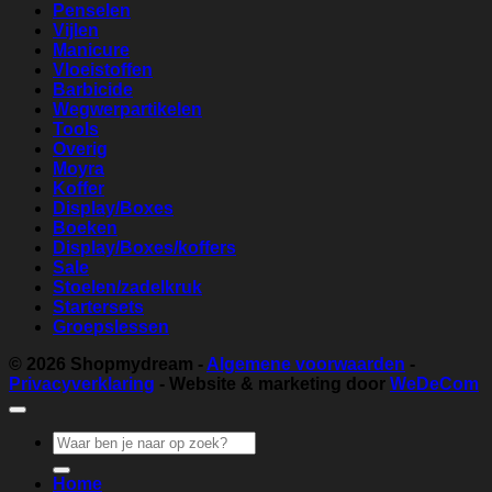
Penselen
Vijlen
Manicure
Vloeistoffen
Barbicide
Wegwerpartikelen
Tools
Overig
Moyra
Koffer
Display/Boxes
Boeken
Display/Boxes/koffers
Sale
Stoelen/zadelkruk
Startersets
Groepslessen
© 2026
Shopmydream
-
Algemene voorwaarden
-
Privacyverklaring
- Website & marketing door
WeDeCom
Zoeken
naar:
Home