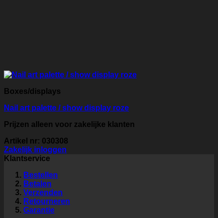
Boxes/displays
Nail art palette / show display roze
Prijzen alleen voor zakelijke klanten
Artikel nr: 030308
Zakelijk inloggen
Klantservice
Bestellen
Betalen
Verzenden
Retourneren
Garantie