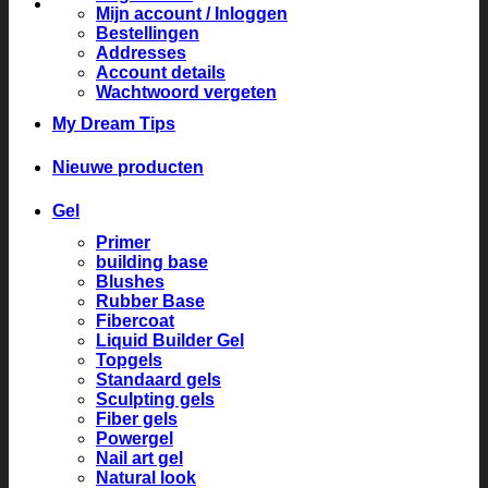
Mijn account / Inloggen
Bestellingen
Addresses
Account details
Wachtwoord vergeten
My Dream Tips
Nieuwe producten
Gel
Primer
building base
Blushes
Rubber Base
Fibercoat
Liquid Builder Gel
Topgels
Standaard gels
Sculpting gels
Fiber gels
Powergel
Nail art gel
Natural look