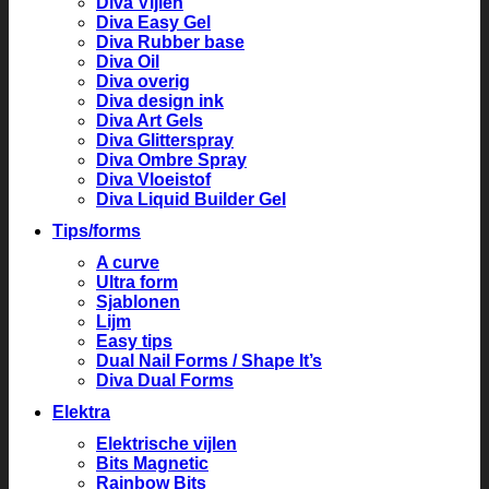
Diva Vijlen
Diva Easy Gel
Diva Rubber base
Diva Oil
Diva overig
Diva design ink
Diva Art Gels
Diva Glitterspray
Diva Ombre Spray
Diva Vloeistof
Diva Liquid Builder Gel
Tips/forms
A curve
Ultra form
Sjablonen
Lijm
Easy tips
Dual Nail Forms / Shape It’s
Diva Dual Forms
Elektra
Elektrische vijlen
Bits Magnetic
Rainbow Bits