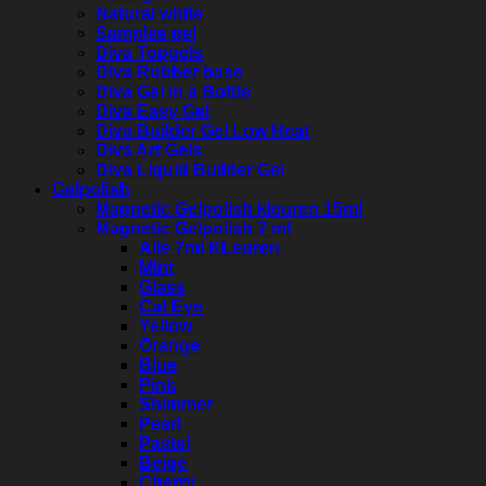
Natural white
Samples gel
Diva Topgels
Diva Rubber base
Diva Gel in a Bottle
Diva Easy Gel
Diva Builder Gel Low Heat
Diva Art Gels
Diva Liquid Builder Gel
Gelpolish
Magnetic Gelpolish kleuren 15ml
Magnetic Gelpolish 7 ml
Alle 7ml KLeuren
Mint
Glass
Cat Eye
Yellow
Orange
Blue
Pink
Shimmer
Pearl
Pastel
Beige
Cherry