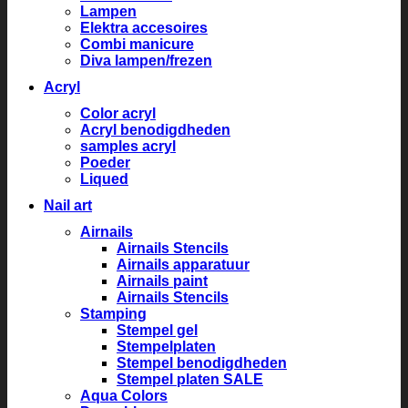
Lampen
Elektra accesoires
Combi manicure
Diva lampen/frezen
Acryl
Color acryl
Acryl benodigdheden
samples acryl
Poeder
Liqued
Nail art
Airnails
Airnails Stencils
Airnails apparatuur
Airnails paint
Airnails Stencils
Stamping
Stempel gel
Stempelplaten
Stempel benodigdheden
Stempel platen SALE
Aqua Colors