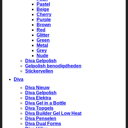
Pastel
Beige
Cherry
Purple
Brown
Red
Glitter
Green
Metal
Grey
Nude
Diva Gelpolish
Gelpolish benodigdheden
Stickervellen
Diva
Diva Nieuw
Diva Gelpolish
Diva Elektra
Diva Gel in a Bottle
Diva Topgels
Diva Builder Gel Low Heat
Diva Penselen
Diva Dual Forms