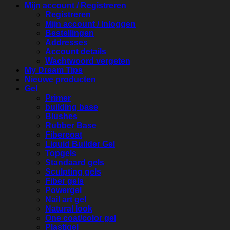
Mijn account / Registreren
Registreren
Mijn account / Inloggen
Bestellingen
Addresses
Account details
Wachtwoord vergeten
My Dream Tips
Nieuwe producten
Gel
Primer
building base
Blushes
Rubber Base
Fibercoat
Liquid Builder Gel
Topgels
Standaard gels
Sculpting gels
Fiber gels
Powergel
Nail art gel
Natural look
One coat/color gel
Plastigel