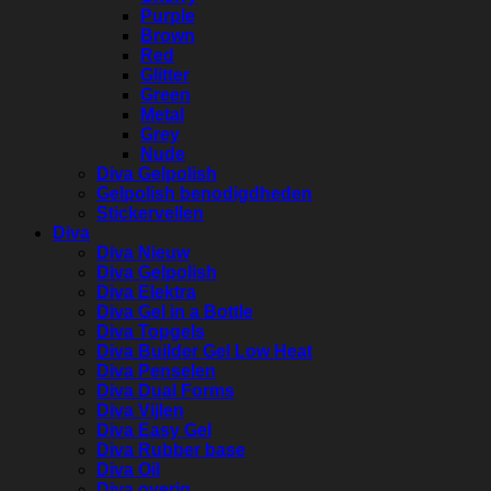
Purple
Brown
Red
Glitter
Green
Metal
Grey
Nude
Diva Gelpolish
Gelpolish benodigdheden
Stickervellen
Diva
Diva Nieuw
Diva Gelpolish
Diva Elektra
Diva Gel in a Bottle
Diva Topgels
Diva Builder Gel Low Heat
Diva Penselen
Diva Dual Forms
Diva Vijlen
Diva Easy Gel
Diva Rubber base
Diva Oil
Diva overig