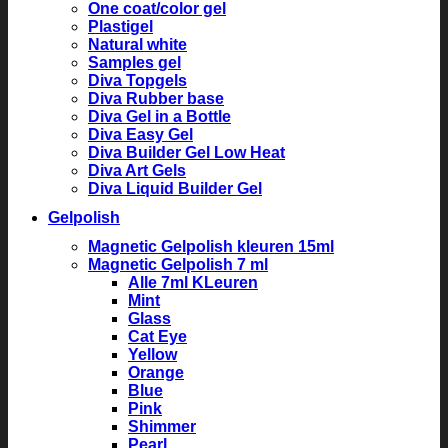
One coat/color gel
Plastigel
Natural white
Samples gel
Diva Topgels
Diva Rubber base
Diva Gel in a Bottle
Diva Easy Gel
Diva Builder Gel Low Heat
Diva Art Gels
Diva Liquid Builder Gel
Gelpolish
Magnetic Gelpolish kleuren 15ml
Magnetic Gelpolish 7 ml
Alle 7ml KLeuren
Mint
Glass
Cat Eye
Yellow
Orange
Blue
Pink
Shimmer
Pearl