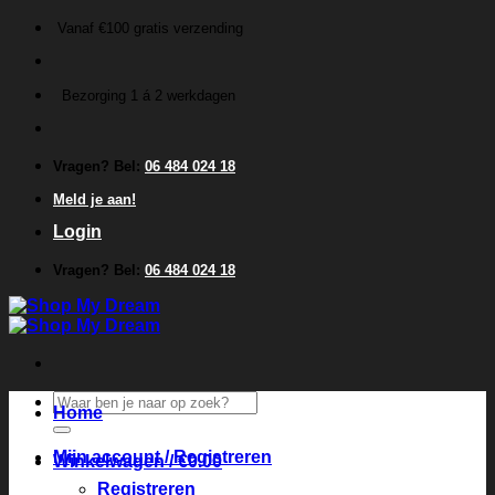
Ga
Vanaf €100 gratis verzending
naar
inhoud
Bezorging 1 á 2 werkdagen
Vragen? Bel:
06 484 024 18
Meld je aan!
Login
Vragen? Bel:
06 484 024 18
Zoeken
Home
naar:
Mijn account / Registreren
Winkelwagen /
€
0.00
Registreren