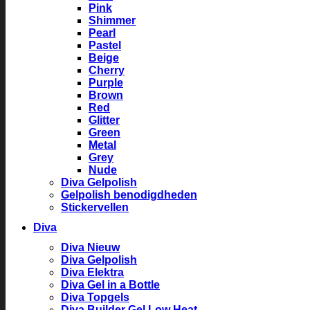
Pink
Shimmer
Pearl
Pastel
Beige
Cherry
Purple
Brown
Red
Glitter
Green
Metal
Grey
Nude
Diva Gelpolish
Gelpolish benodigdheden
Stickervellen
Diva
Diva Nieuw
Diva Gelpolish
Diva Elektra
Diva Gel in a Bottle
Diva Topgels
Diva Builder Gel Low Heat