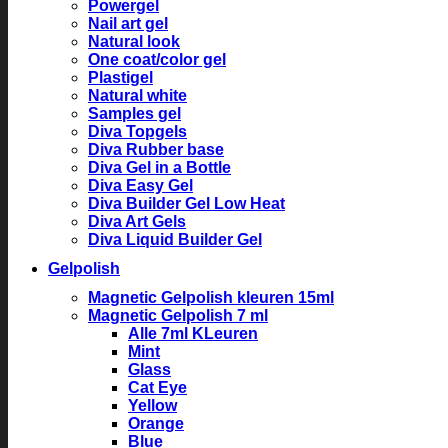
Powergel
Nail art gel
Natural look
One coat/color gel
Plastigel
Natural white
Samples gel
Diva Topgels
Diva Rubber base
Diva Gel in a Bottle
Diva Easy Gel
Diva Builder Gel Low Heat
Diva Art Gels
Diva Liquid Builder Gel
Gelpolish
Magnetic Gelpolish kleuren 15ml
Magnetic Gelpolish 7 ml
Alle 7ml KLeuren
Mint
Glass
Cat Eye
Yellow
Orange
Blue