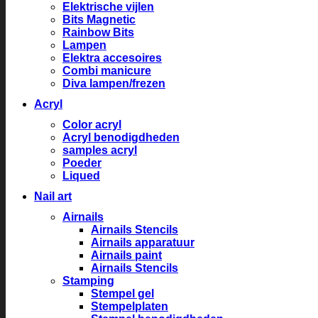
Elektrische vijlen
Bits Magnetic
Rainbow Bits
Lampen
Elektra accesoires
Combi manicure
Diva lampen/frezen
Acryl
Color acryl
Acryl benodigdheden
samples acryl
Poeder
Liqued
Nail art
Airnails
Airnails Stencils
Airnails apparatuur
Airnails paint
Airnails Stencils
Stamping
Stempel gel
Stempelplaten