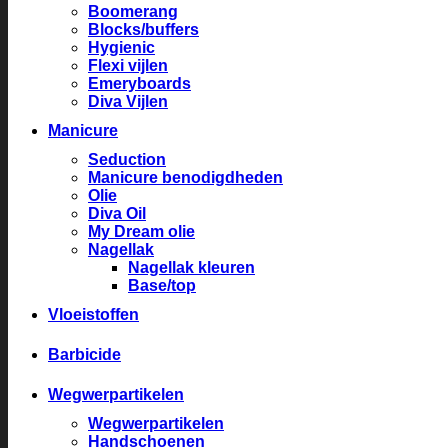
Boomerang
Blocks/buffers
Hygienic
Flexi vijlen
Emeryboards
Diva Vijlen
Manicure
Seduction
Manicure benodigdheden
Olie
Diva Oil
My Dream olie
Nagellak
Nagellak kleuren
Base/top
Vloeistoffen
Barbicide
Wegwerpartikelen
Wegwerpartikelen
Handschoenen