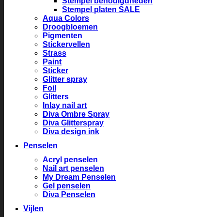
Stempel benodigdheden
Stempel platen SALE
Aqua Colors
Droogbloemen
Pigmenten
Stickervellen
Strass
Paint
Sticker
Glitter spray
Foil
Glitters
Inlay nail art
Diva Ombre Spray
Diva Glitterspray
Diva design ink
Penselen
Acryl penselen
Nail art penselen
My Dream Penselen
Gel penselen
Diva Penselen
Vijlen