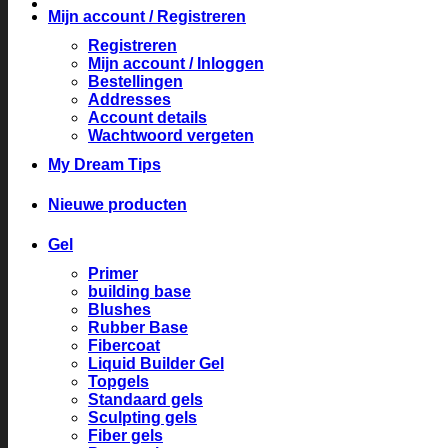
Mijn account / Registreren
Registreren
Mijn account / Inloggen
Bestellingen
Addresses
Account details
Wachtwoord vergeten
My Dream Tips
Nieuwe producten
Gel
Primer
building base
Blushes
Rubber Base
Fibercoat
Liquid Builder Gel
Topgels
Standaard gels
Sculpting gels
Fiber gels