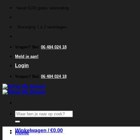
Ga
Vanaf €100 gratis verzending
naar
inhoud
Bezorging 1 á 2 werkdagen
Vragen? Bel:
06 484 024 18
Meld je aan!
Login
Vragen? Bel:
06 484 024 18
Zoeken
naar:
Winkelwagen /
€
0.00
Home