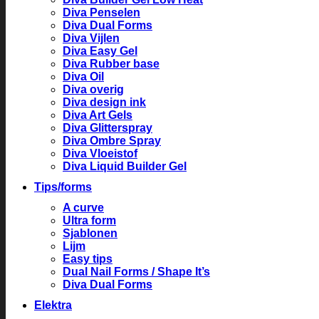
Diva Penselen
Diva Dual Forms
Diva Vijlen
Diva Easy Gel
Diva Rubber base
Diva Oil
Diva overig
Diva design ink
Diva Art Gels
Diva Glitterspray
Diva Ombre Spray
Diva Vloeistof
Diva Liquid Builder Gel
Tips/forms
A curve
Ultra form
Sjablonen
Lijm
Easy tips
Dual Nail Forms / Shape It’s
Diva Dual Forms
Elektra