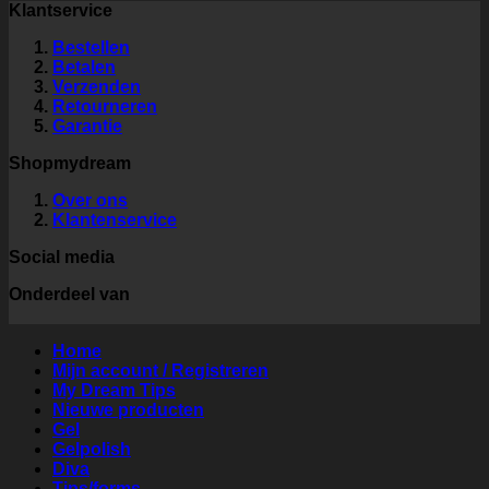
Klantservice
Bestellen
Betalen
Verzenden
Retourneren
Garantie
Shopmydream
Over ons
Klantenservice
Social media
Onderdeel van
Home
Mijn account / Registreren
My Dream Tips
Nieuwe producten
Gel
Gelpolish
Diva
Tips/forms