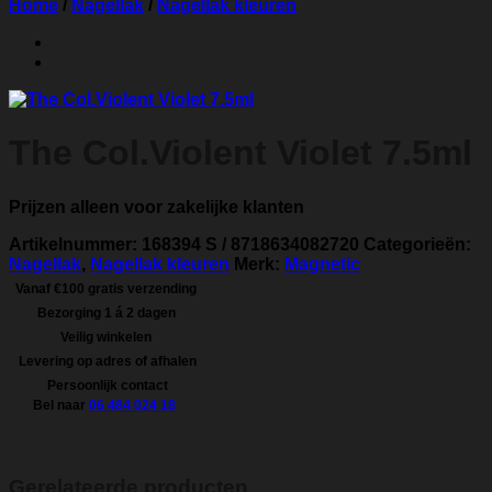
Home
/
Nagellak
/
Nagellak kleuren
The Col.Violent Violet 7.5ml
Prijzen alleen voor zakelijke klanten
Artikelnummer:
168394 S / 8718634082720
Categorieën:
Nagellak
,
Nagellak kleuren
Merk:
Magnetic
Vanaf €100 gratis verzending
Bezorging 1 á 2 dagen
Veilig winkelen
Levering op adres of afhalen
Persoonlijk contact
Bel naar
06 484 024 18
Gerelateerde producten