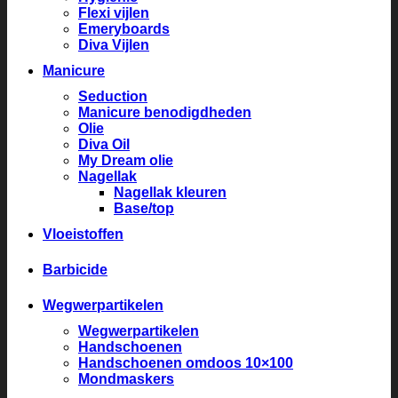
Flexi vijlen
Emeryboards
Diva Vijlen
Manicure
Seduction
Manicure benodigdheden
Olie
Diva Oil
My Dream olie
Nagellak
Nagellak kleuren
Base/top
Vloeistoffen
Barbicide
Wegwerpartikelen
Wegwerpartikelen
Handschoenen
Handschoenen omdoos 10×100
Mondmaskers