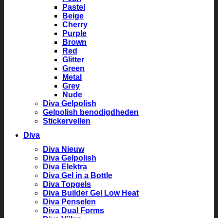
Pastel
Beige
Cherry
Purple
Brown
Red
Glitter
Green
Metal
Grey
Nude
Diva Gelpolish
Gelpolish benodigdheden
Stickervellen
Diva
Diva Nieuw
Diva Gelpolish
Diva Elektra
Diva Gel in a Bottle
Diva Topgels
Diva Builder Gel Low Heat
Diva Penselen
Diva Dual Forms