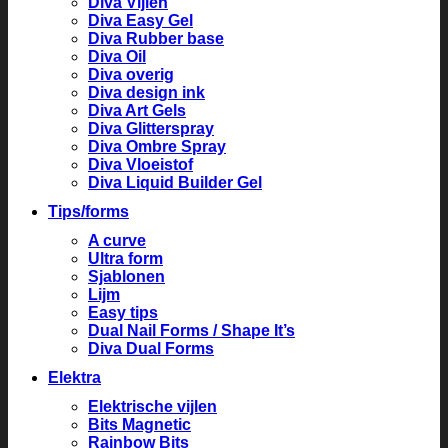
Diva Vijlen
Diva Easy Gel
Diva Rubber base
Diva Oil
Diva overig
Diva design ink
Diva Art Gels
Diva Glitterspray
Diva Ombre Spray
Diva Vloeistof
Diva Liquid Builder Gel
Tips/forms
A curve
Ultra form
Sjablonen
Lijm
Easy tips
Dual Nail Forms / Shape It’s
Diva Dual Forms
Elektra
Elektrische vijlen
Bits Magnetic
Rainbow Bits