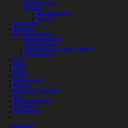
My Dream olie
Nagellak
Nagellak kleuren
Base/top
Vloeistoffen
Barbicide
Wegwerpartikelen
Wegwerpartikelen
Handschoenen
Handschoenen omdoos 10×100
Mondmaskers
Tools
Overig
Moyra
Koffer
Display/Boxes
Boeken
Display/Boxes/koffers
Sale
Stoelen/zadelkruk
Startersets
Groepslessen
Meld je aan!