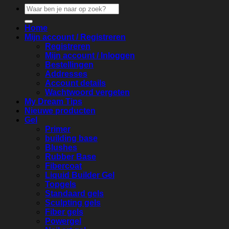
Zoeken
naar:
Home
Mijn account / Registreren
Registreren
Mijn account / Inloggen
Bestellingen
Addresses
Account details
Wachtwoord vergeten
My Dream Tips
Nieuwe producten
Gel
Primer
building base
Blushes
Rubber Base
Fibercoat
Liquid Builder Gel
Topgels
Standaard gels
Sculpting gels
Fiber gels
Powergel