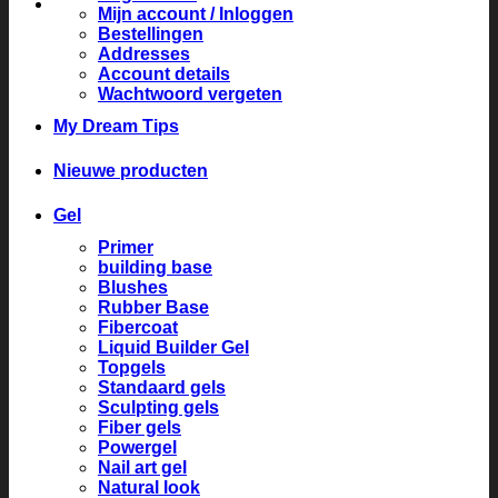
Mijn account / Inloggen
Bestellingen
Addresses
Account details
Wachtwoord vergeten
My Dream Tips
Nieuwe producten
Gel
Primer
building base
Blushes
Rubber Base
Fibercoat
Liquid Builder Gel
Topgels
Standaard gels
Sculpting gels
Fiber gels
Powergel
Nail art gel
Natural look