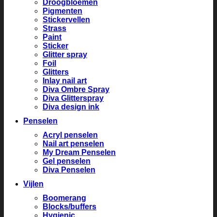
Droogbloemen
Pigmenten
Stickervellen
Strass
Paint
Sticker
Glitter spray
Foil
Glitters
Inlay nail art
Diva Ombre Spray
Diva Glitterspray
Diva design ink
Penselen
Acryl penselen
Nail art penselen
My Dream Penselen
Gel penselen
Diva Penselen
Vijlen
Boomerang
Blocks/buffers
Hygienic