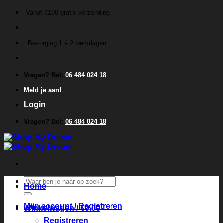
Ga
Vanaf €100 gratis verzending
naar
inhoud
Bezorging 1 á 2 werkdagen
Vragen? Bel:
06 484 024 18
Meld je aan!
Login
Vragen? Bel:
06 484 024 18
Zoeken
Home
naar:
Mijn account / Registreren
Winkelwagen /
€
0.00
Registreren