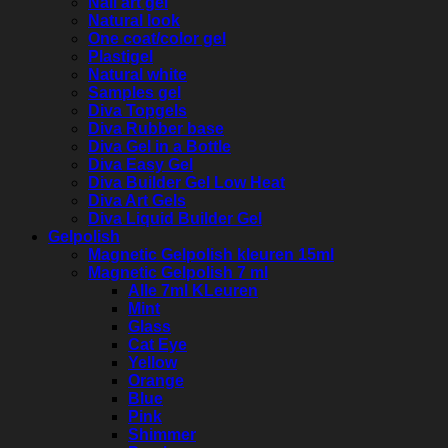
Nail art gel
Natural look
One coat/color gel
Plastigel
Natural white
Samples gel
Diva Topgels
Diva Rubber base
Diva Gel in a Bottle
Diva Easy Gel
Diva Builder Gel Low Heat
Diva Art Gels
Diva Liquid Builder Gel
Gelpolish
Magnetic Gelpolish kleuren 15ml
Magnetic Gelpolish 7 ml
Alle 7ml KLeuren
Mint
Glass
Cat Eye
Yellow
Orange
Blue
Pink
Shimmer