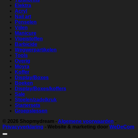
Elektra
Acryl
Nail art
Penselen
Vijlen
Manicure
Vloeistoffen
Barbicide
Wegwerpartikelen
Tools
Overig
Moyra
Koffer
Display/Boxes
Boeken
Display/Boxes/koffers
Sale
Stoelen/zadelkruk
Startersets
Groepslessen
© 2026
Shopmydream
-
Algemene voorwaarden
-
Privacyverklaring
- Website & marketing door
WeDeCom