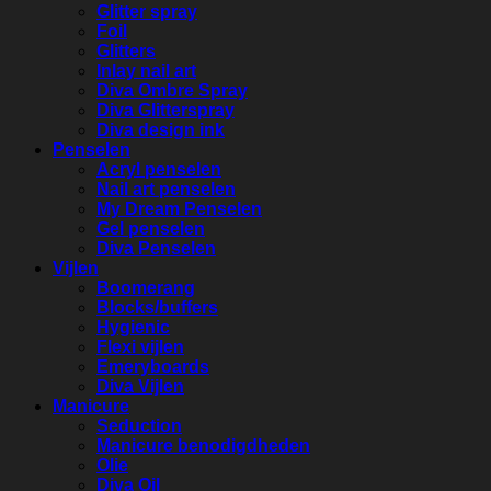
Glitter spray
Foil
Glitters
Inlay nail art
Diva Ombre Spray
Diva Glitterspray
Diva design ink
Penselen
Acryl penselen
Nail art penselen
My Dream Penselen
Gel penselen
Diva Penselen
Vijlen
Boomerang
Blocks/buffers
Hygienic
Flexi vijlen
Emeryboards
Diva Vijlen
Manicure
Seduction
Manicure benodigdheden
Olie
Diva Oil