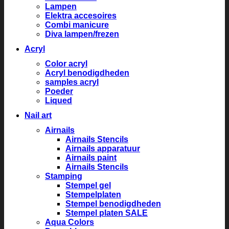
Lampen
Elektra accesoires
Combi manicure
Diva lampen/frezen
Acryl
Color acryl
Acryl benodigdheden
samples acryl
Poeder
Liqued
Nail art
Airnails
Airnails Stencils
Airnails apparatuur
Airnails paint
Airnails Stencils
Stamping
Stempel gel
Stempelplaten
Stempel benodigdheden
Stempel platen SALE
Aqua Colors