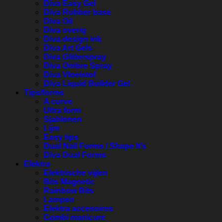
Diva Easy Gel
Diva Rubber base
Diva Oil
Diva overig
Diva design ink
Diva Art Gels
Diva Glitterspray
Diva Ombre Spray
Diva Vloeistof
Diva Liquid Builder Gel
Tips/forms
A curve
Ultra form
Sjablonen
Lijm
Easy tips
Dual Nail Forms / Shape It’s
Diva Dual Forms
Elektra
Elektrische vijlen
Bits Magnetic
Rainbow Bits
Lampen
Elektra accesoires
Combi manicure