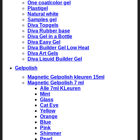
One coat/color gel
Plastigel
Natural white
Samples gel
Diva Topgels
Diva Rubber base
Diva Gel in a Bottle
Diva Easy Gel
Diva Builder Gel Low Heat
Diva Art Gels
Diva Liquid Builder Gel
Gelpolish
Magnetic Gelpolish kleuren 15ml
Magnetic Gelpolish 7 ml
Alle 7ml KLeuren
Mint
Glass
Cat Eye
Yellow
Orange
Blue
Pink
Shimmer
Pearl