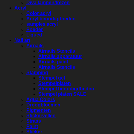
Diva lampen/frezen
Acryl
Color acryl
Acryl benodigdheden
samples acryl
Poeder
Liqued
Nail art
Airnails
Airnails Stencils
Airnails apparatuur
Airnails paint
Airnails Stencils
Stamping
Stempel gel
Stempelplaten
Stempel benodigdheden
Stempel platen SALE
Aqua Colors
Droogbloemen
Pigmenten
Stickervellen
Strass
Paint
Sticker