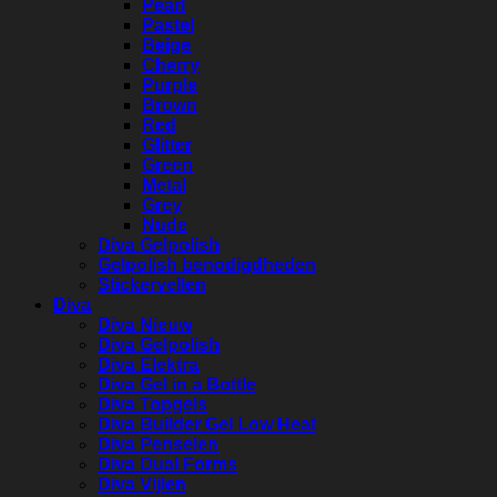
Pearl
Pastel
Beige
Cherry
Purple
Brown
Red
Glitter
Green
Metal
Grey
Nude
Diva Gelpolish
Gelpolish benodigdheden
Stickervellen
Diva
Diva Nieuw
Diva Gelpolish
Diva Elektra
Diva Gel in a Bottle
Diva Topgels
Diva Builder Gel Low Heat
Diva Penselen
Diva Dual Forms
Diva Vijlen