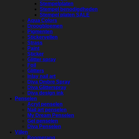
Stempelplaten
Stempel benodigdheden
Stempel platen SALE
Aqua Colors
Droogbloemen
Pigmenten
Stickervellen
Strass
Paint
Sticker
Glitter spray
Foil
Glitters
Inlay nail art
Diva Ombre Spray
Diva Glitterspray
Diva design ink
Penselen
Acryl penselen
Nail art penselen
My Dream Penselen
Gel penselen
Diva Penselen
Vijlen
Boomerang