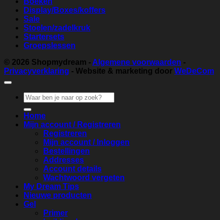
Boeken
Display/Boxes/koffers
Sale
Stoelen/zadelkruk
Startersets
Groepslessen
© 2026
Shopmydream
-
Algemene voorwaarden
-
Privacyverklaring
- Website & marketing door
WeDeCom
Zoeken
naar:
Home
Mijn account / Registreren
Registreren
Mijn account / Inloggen
Bestellingen
Addresses
Account details
Wachtwoord vergeten
My Dream Tips
Nieuwe producten
Gel
Primer