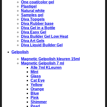
One coat/color gel
Plastigel
Natural white
Samples gel
Diva Topgels
Diva Rubber base
Diva Gel in a Bottle
Diva Easy Gel
Diva Builder Gel Low Heat
Diva Art Gels
Diva Liquid Builder Gel
Gelpolish
Magnetic Gelpolish kleuren 15ml
Magnetic Gelpolish 7 ml
Alle 7ml KLeuren
Mint
Glass
Cat Eye
Yellow
Orange
Blue
Pink
Shimmer
Pearl