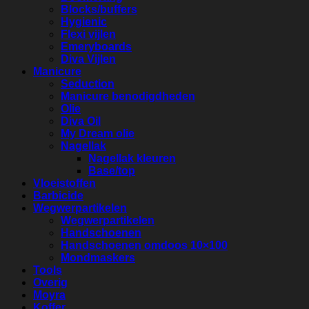
Blocks/buffers
Hygienic
Flexi vijlen
Emeryboards
Diva Vijlen
Manicure
Seduction
Manicure benodigdheden
Olie
Diva Oil
My Dream olie
Nagellak
Nagellak kleuren
Base/top
Vloeistoffen
Barbicide
Wegwerpartikelen
Wegwerpartikelen
Handschoenen
Handschoenen omdoos 10×100
Mondmaskers
Tools
Overig
Moyra
Koffer