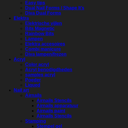
Easy tips
Dual Nail Forms / Shape It’s
Diva Dual Forms
Elektra
Elektrische vijlen
Bits Magnetic
Rainbow Bits
Lampen
Elektra accesoires
Combi manicure
Diva lampen/frezen
Acryl
Color acryl
Acryl benodigdheden
samples acryl
Poeder
Liqued
Nail art
Airnails
Airnails Stencils
Airnails apparatuur
Airnails paint
Airnails Stencils
Stamping
Stempel gel