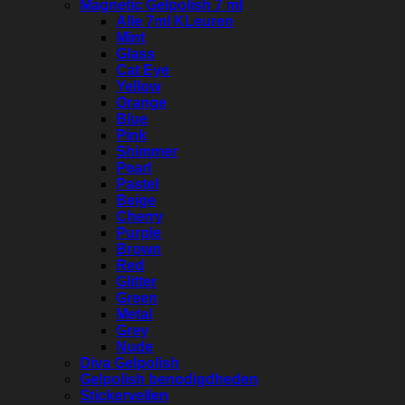
Magnetic Gelpolish 7 ml
Alle 7ml KLeuren
Mint
Glass
Cat Eye
Yellow
Orange
Blue
Pink
Shimmer
Pearl
Pastel
Beige
Cherry
Purple
Brown
Red
Glitter
Green
Metal
Grey
Nude
Diva Gelpolish
Gelpolish benodigdheden
Stickervellen