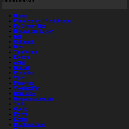
Onderdeel van
Home
Mijn account / Registreren
My Dream Tips
Nieuwe producten
Gel
Gelpolish
Diva
Tips/forms
Elektra
Acryl
Nail art
Penselen
Vijlen
Manicure
Vloeistoffen
Barbicide
Wegwerpartikelen
Tools
Overig
Moyra
Koffer
Display/Boxes