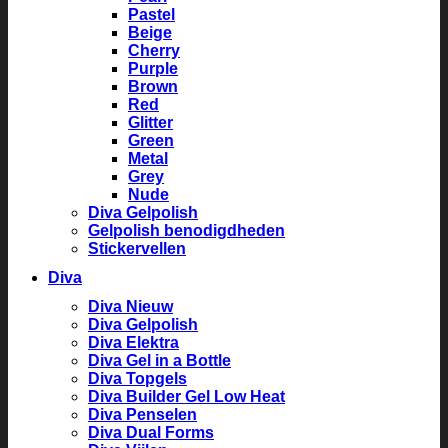
Pastel
Beige
Cherry
Purple
Brown
Red
Glitter
Green
Metal
Grey
Nude
Diva Gelpolish
Gelpolish benodigdheden
Stickervellen
Diva
Diva Nieuw
Diva Gelpolish
Diva Elektra
Diva Gel in a Bottle
Diva Topgels
Diva Builder Gel Low Heat
Diva Penselen
Diva Dual Forms