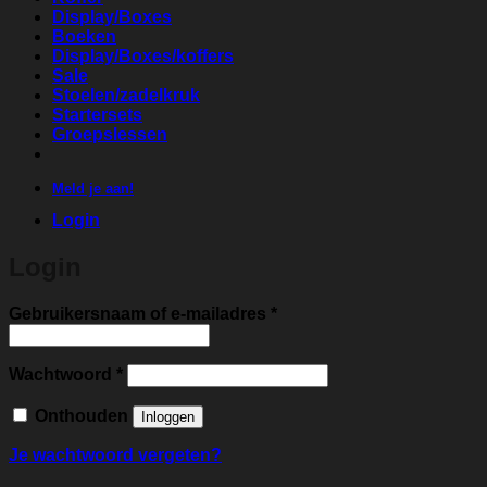
Display/Boxes
Boeken
Display/Boxes/koffers
Sale
Stoelen/zadelkruk
Startersets
Groepslessen
Meld je aan!
Login
Login
Vereist
Gebruikersnaam of e-mailadres
*
Vereist
Wachtwoord
*
Onthouden
Inloggen
Je wachtwoord vergeten?