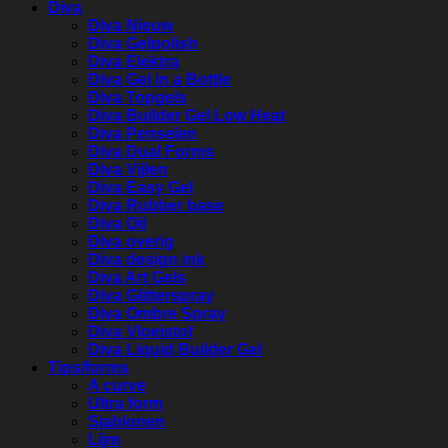
Diva
Diva Nieuw
Diva Gelpolish
Diva Elektra
Diva Gel in a Bottle
Diva Topgels
Diva Builder Gel Low Heat
Diva Penselen
Diva Dual Forms
Diva Vijlen
Diva Easy Gel
Diva Rubber base
Diva Oil
Diva overig
Diva design ink
Diva Art Gels
Diva Glitterspray
Diva Ombre Spray
Diva Vloeistof
Diva Liquid Builder Gel
Tips/forms
A curve
Ultra form
Sjablonen
Lijm