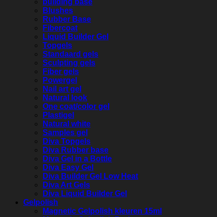
building base
Blushes
Rubber Base
Fibercoat
Liquid Builder Gel
Topgels
Standaard gels
Sculpting gels
Fiber gels
Powergel
Nail art gel
Natural look
One coat/color gel
Plastigel
Natural white
Samples gel
Diva Topgels
Diva Rubber base
Diva Gel in a Bottle
Diva Easy Gel
Diva Builder Gel Low Heat
Diva Art Gels
Diva Liquid Builder Gel
Gelpolish
Magnetic Gelpolish kleuren 15ml