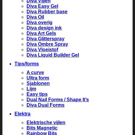
Diva Vijlen
Diva Easy Gel
Diva Rubber base
Diva Oil
Diva overig
Diva design ink
Diva Art Gels
Diva Glitterspray
Diva Ombre Spray
Diva Vloeistof
Diva Liquid Builder Gel
Tips/forms
A curve
Ultra form
Sjablonen
Lijm
Easy tips
Dual Nail Forms / Shape It’s
Diva Dual Forms
Elektra
Elektrische vijlen
Bits Magnetic
Rainbow Bits