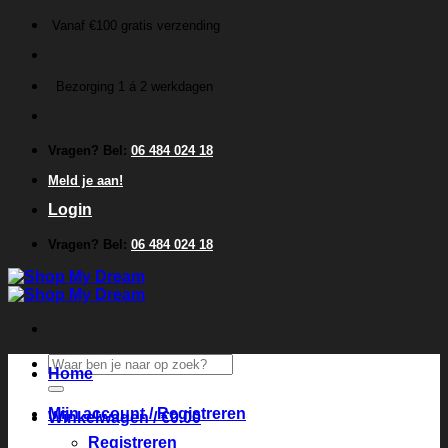
Ga
Vanaf €100 gratis verzending
naar
inhoud
Bezorging 1 á 2 werkdagen
Vragen? Bel:
06 484 024 18
Meld je aan!
Login
Vragen? Bel:
06 484 024 18
Zoeken
Home
naar:
Mijn account / Registreren
Winkelwagen /
€
0.00
Registreren