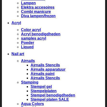
Lampen
Elektra accesoires
Combi manicure
Diva lampen/frezen
Acryl
Color acryl
Acryl benodigdheden
samples acryl
Poeder
Liqued
Nail art
Airnails
Airnails Stencils
Airnails apparatuur
Airnails paint
Airnails Stencils
Stamping
Stempel gel
Stempelplaten
Stempel benodigdheden
Stempel platen SALE
Aqua Colors