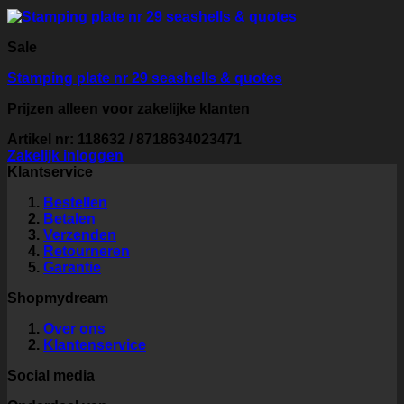
Sale
Stamping plate nr 29 seashells & quotes
Prijzen alleen voor zakelijke klanten
Artikel nr: 118632 / 8718634023471
Zakelijk inloggen
Klantservice
Bestellen
Betalen
Verzenden
Retourneren
Garantie
Shopmydream
Over ons
Klantenservice
Social media