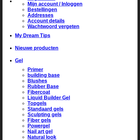
Mijn account / Inloggen
Bestellingen
Addresses
Account details
Wachtwoord vergeten
My Dream Tips
Nieuwe producten
Gel
Primer
building base
Blushes
Rubber Base
Fibercoat
Liquid Builder Gel
Topgels
Standaard gels
Sculpting gels
Fiber gels
Powergel
Nail art gel
Natural look