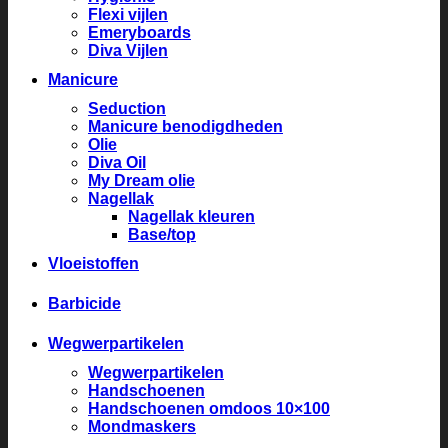
Flexi vijlen
Emeryboards
Diva Vijlen
Manicure
Seduction
Manicure benodigdheden
Olie
Diva Oil
My Dream olie
Nagellak
Nagellak kleuren
Base/top
Vloeistoffen
Barbicide
Wegwerpartikelen
Wegwerpartikelen
Handschoenen
Handschoenen omdoos 10×100
Mondmaskers