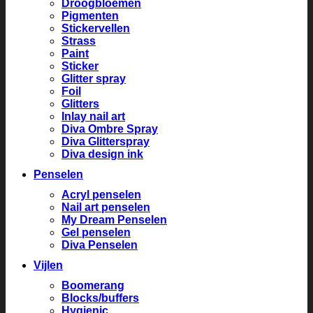
Droogbloemen
Pigmenten
Stickervellen
Strass
Paint
Sticker
Glitter spray
Foil
Glitters
Inlay nail art
Diva Ombre Spray
Diva Glitterspray
Diva design ink
Penselen
Acryl penselen
Nail art penselen
My Dream Penselen
Gel penselen
Diva Penselen
Vijlen
Boomerang
Blocks/buffers
Hygienic