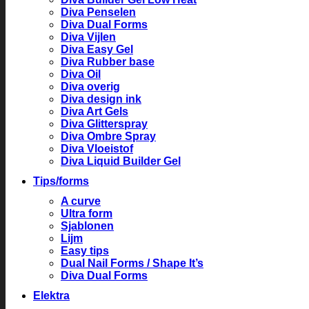
Diva Penselen
Diva Dual Forms
Diva Vijlen
Diva Easy Gel
Diva Rubber base
Diva Oil
Diva overig
Diva design ink
Diva Art Gels
Diva Glitterspray
Diva Ombre Spray
Diva Vloeistof
Diva Liquid Builder Gel
Tips/forms
A curve
Ultra form
Sjablonen
Lijm
Easy tips
Dual Nail Forms / Shape It’s
Diva Dual Forms
Elektra