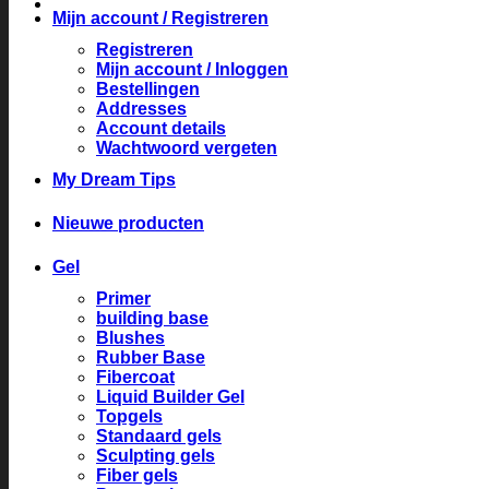
Mijn account / Registreren
Registreren
Mijn account / Inloggen
Bestellingen
Addresses
Account details
Wachtwoord vergeten
My Dream Tips
Nieuwe producten
Gel
Primer
building base
Blushes
Rubber Base
Fibercoat
Liquid Builder Gel
Topgels
Standaard gels
Sculpting gels
Fiber gels