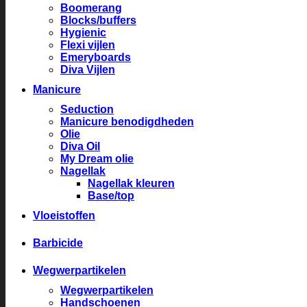
Boomerang
Blocks/buffers
Hygienic
Flexi vijlen
Emeryboards
Diva Vijlen
Manicure
Seduction
Manicure benodigdheden
Olie
Diva Oil
My Dream olie
Nagellak
Nagellak kleuren
Base/top
Vloeistoffen
Barbicide
Wegwerpartikelen
Wegwerpartikelen
Handschoenen