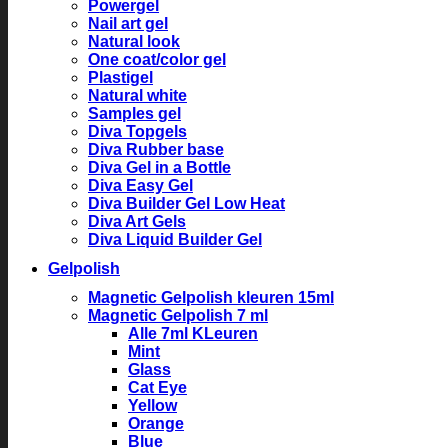
Powergel
Nail art gel
Natural look
One coat/color gel
Plastigel
Natural white
Samples gel
Diva Topgels
Diva Rubber base
Diva Gel in a Bottle
Diva Easy Gel
Diva Builder Gel Low Heat
Diva Art Gels
Diva Liquid Builder Gel
Gelpolish
Magnetic Gelpolish kleuren 15ml
Magnetic Gelpolish 7 ml
Alle 7ml KLeuren
Mint
Glass
Cat Eye
Yellow
Orange
Blue