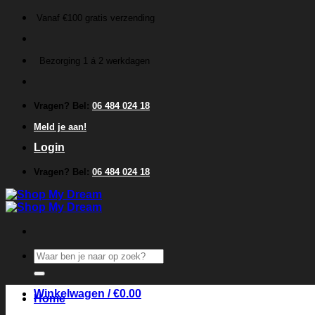
Ga
Vanaf €100 gratis verzending
naar
inhoud
Bezorging 1 á 2 werkdagen
Vragen? Bel:
06 484 024 18
Meld je aan!
Login
Vragen? Bel:
06 484 024 18
Zoeken
naar:
Winkelwagen /
€
0.00
Home