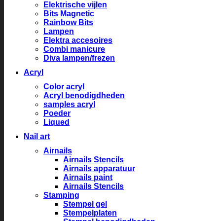
Elektrische vijlen
Bits Magnetic
Rainbow Bits
Lampen
Elektra accesoires
Combi manicure
Diva lampen/frezen
Acryl
Color acryl
Acryl benodigdheden
samples acryl
Poeder
Liqued
Nail art
Airnails
Airnails Stencils
Airnails apparatuur
Airnails paint
Airnails Stencils
Stamping
Stempel gel
Stempelplaten