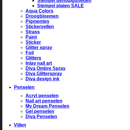
Stempel benodigdheden
Stempel platen SALE
Aqua Colors
Droogbloemen
Pigmenten
Stickervellen
Strass
Paint
Sticker
Glitter spray
Foil
Glitters
Inlay nail art
Diva Ombre Spray
Diva Glitterspray
Diva design ink
Penselen
Acryl penselen
Nail art penselen
My Dream Penselen
Gel penselen
Diva Penselen
Vijlen