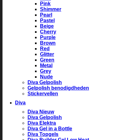
Pink
Shimmer
Pearl
Pastel
Beige
Cherry
Purple
Brown
Red
Glitter
Green
Metal
Grey
Nude
Diva Gelpolish
Gelpolish benodigdheden
Stickervellen
Diva
Diva Nieuw
Diva Gelpolish
Diva Elektra
Diva Gel in a Bottle
Diva Topgels
Diva Builder Gel Low Heat