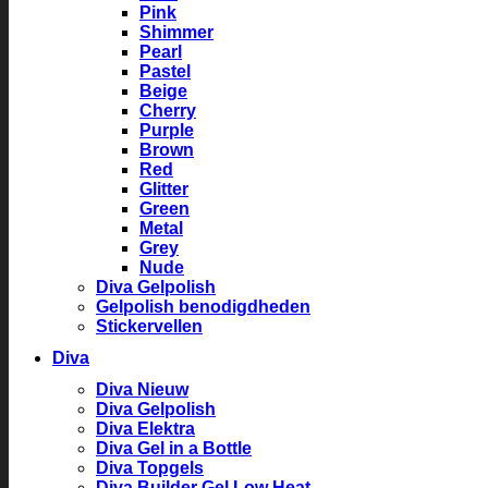
Pink
Shimmer
Pearl
Pastel
Beige
Cherry
Purple
Brown
Red
Glitter
Green
Metal
Grey
Nude
Diva Gelpolish
Gelpolish benodigdheden
Stickervellen
Diva
Diva Nieuw
Diva Gelpolish
Diva Elektra
Diva Gel in a Bottle
Diva Topgels
Diva Builder Gel Low Heat