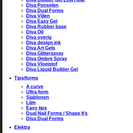
Diva Penselen
Diva Dual Forms
Diva Vijlen
Diva Easy Gel
Diva Rubber base
Diva Oil
Diva overig
Diva design ink
Diva Art Gels
Diva Glitterspray
Diva Ombre Spray
Diva Vloeistof
Diva Liquid Builder Gel
Tips/forms
A curve
Ultra form
Sjablonen
Lijm
Easy tips
Dual Nail Forms / Shape It’s
Diva Dual Forms
Elektra