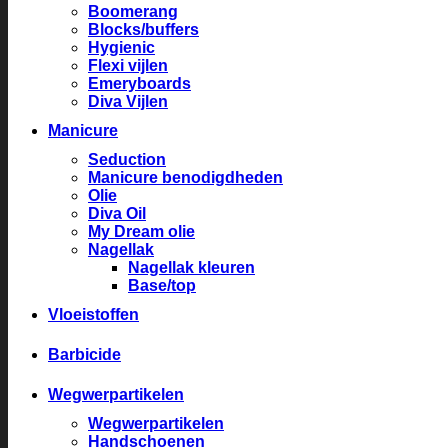
Boomerang
Blocks/buffers
Hygienic
Flexi vijlen
Emeryboards
Diva Vijlen
Manicure
Seduction
Manicure benodigdheden
Olie
Diva Oil
My Dream olie
Nagellak
Nagellak kleuren
Base/top
Vloeistoffen
Barbicide
Wegwerpartikelen
Wegwerpartikelen
Handschoenen