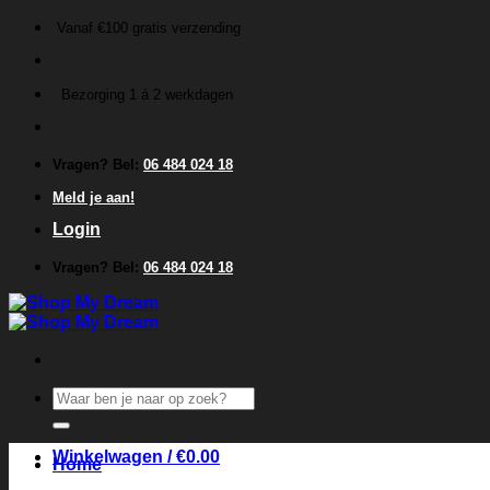
Ga
Vanaf €100 gratis verzending
naar
inhoud
Bezorging 1 á 2 werkdagen
Vragen? Bel:
06 484 024 18
Meld je aan!
Login
Vragen? Bel:
06 484 024 18
Zoeken
naar:
Winkelwagen /
€
0.00
Home