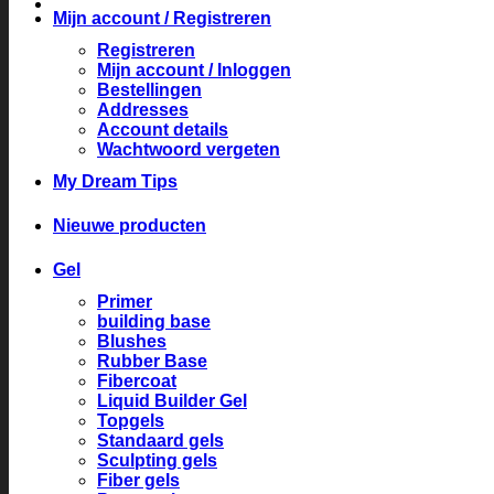
Mijn account / Registreren
Registreren
Mijn account / Inloggen
Bestellingen
Addresses
Account details
Wachtwoord vergeten
My Dream Tips
Nieuwe producten
Gel
Primer
building base
Blushes
Rubber Base
Fibercoat
Liquid Builder Gel
Topgels
Standaard gels
Sculpting gels
Fiber gels