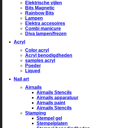
Elektrische vijlen
Bits Magnetic
Rainbow Bits
Lampen
Elektra accesoires
Combi manicure
Diva lampen/frezen
Acryl
Color acryl
Acryl benodigdheden
samples acryl
Poeder
Liqued
Nail art
Airnails
Airnails Stencils
Airnails apparatuur
Airnails paint
Airnails Stencils
Stamping
Stempel gel
Stempelplaten