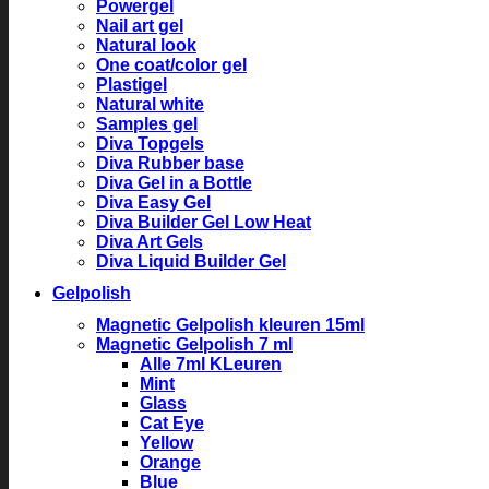
Powergel
Nail art gel
Natural look
One coat/color gel
Plastigel
Natural white
Samples gel
Diva Topgels
Diva Rubber base
Diva Gel in a Bottle
Diva Easy Gel
Diva Builder Gel Low Heat
Diva Art Gels
Diva Liquid Builder Gel
Gelpolish
Magnetic Gelpolish kleuren 15ml
Magnetic Gelpolish 7 ml
Alle 7ml KLeuren
Mint
Glass
Cat Eye
Yellow
Orange
Blue