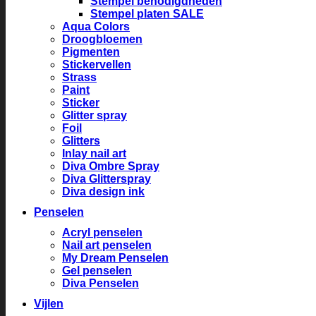
Stempel benodigdheden
Stempel platen SALE
Aqua Colors
Droogbloemen
Pigmenten
Stickervellen
Strass
Paint
Sticker
Glitter spray
Foil
Glitters
Inlay nail art
Diva Ombre Spray
Diva Glitterspray
Diva design ink
Penselen
Acryl penselen
Nail art penselen
My Dream Penselen
Gel penselen
Diva Penselen
Vijlen