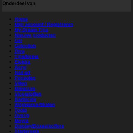
Onderdeel van
Home
Mijn account / Registreren
My Dream Tips
Nieuwe producten
Gel
Gelpolish
Diva
Tips/forms
Elektra
Acryl
Nail art
Penselen
Vijlen
Manicure
Vloeistoffen
Barbicide
Wegwerpartikelen
Tools
Overig
Moyra
Display/Boxes/koffers
Startersets