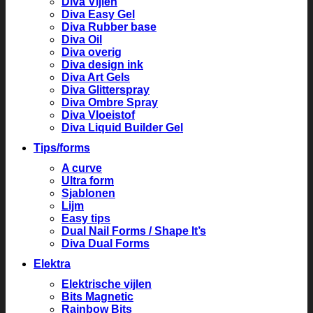
Diva Vijlen
Diva Easy Gel
Diva Rubber base
Diva Oil
Diva overig
Diva design ink
Diva Art Gels
Diva Glitterspray
Diva Ombre Spray
Diva Vloeistof
Diva Liquid Builder Gel
Tips/forms
A curve
Ultra form
Sjablonen
Lijm
Easy tips
Dual Nail Forms / Shape It’s
Diva Dual Forms
Elektra
Elektrische vijlen
Bits Magnetic
Rainbow Bits