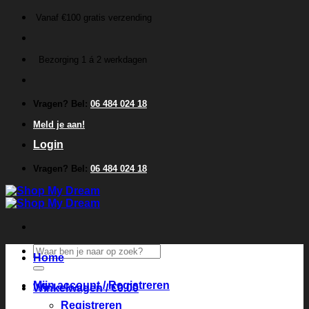
Ga
Vanaf €100 gratis verzending
naar
inhoud
Bezorging 1 á 2 werkdagen
Vragen? Bel:
06 484 024 18
Meld je aan!
Login
Vragen? Bel:
06 484 024 18
Zoeken
Home
naar:
Mijn account / Registreren
Winkelwagen /
€
0.00
Registreren