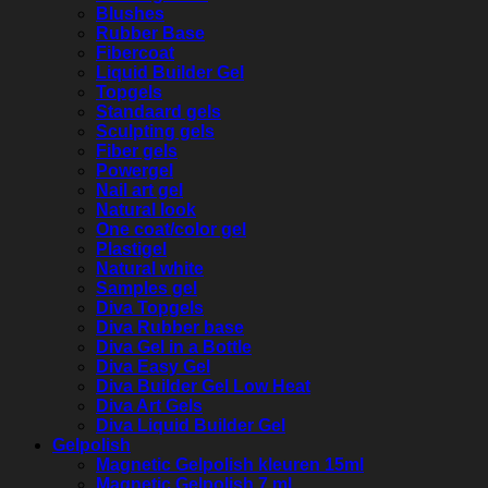
Blushes
Rubber Base
Fibercoat
Liquid Builder Gel
Topgels
Standaard gels
Sculpting gels
Fiber gels
Powergel
Nail art gel
Natural look
One coat/color gel
Plastigel
Natural white
Samples gel
Diva Topgels
Diva Rubber base
Diva Gel in a Bottle
Diva Easy Gel
Diva Builder Gel Low Heat
Diva Art Gels
Diva Liquid Builder Gel
Gelpolish
Magnetic Gelpolish kleuren 15ml
Magnetic Gelpolish 7 ml