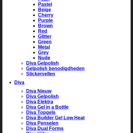
Pastel
Beige
Cherry
Purple
Brown
Red
Glitter
Green
Metal
Grey
Nude
Diva Gelpolish
Gelpolish benodigdheden
Stickervellen
Diva
Diva Nieuw
Diva Gelpolish
Diva Elektra
Diva Gel in a Bottle
Diva Topgels
Diva Builder Gel Low Heat
Diva Penselen
Diva Dual Forms