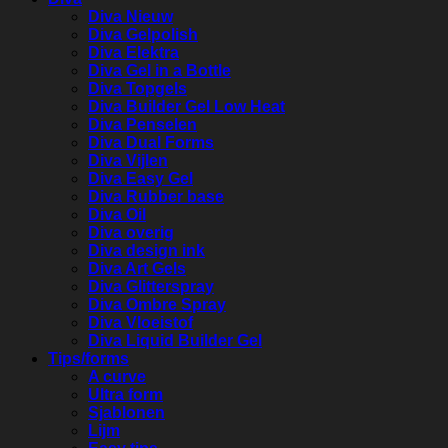
Diva Nieuw
Diva Gelpolish
Diva Elektra
Diva Gel in a Bottle
Diva Topgels
Diva Builder Gel Low Heat
Diva Penselen
Diva Dual Forms
Diva Vijlen
Diva Easy Gel
Diva Rubber base
Diva Oil
Diva overig
Diva design ink
Diva Art Gels
Diva Glitterspray
Diva Ombre Spray
Diva Vloeistof
Diva Liquid Builder Gel
Tips/forms
A curve
Ultra form
Sjablonen
Lijm