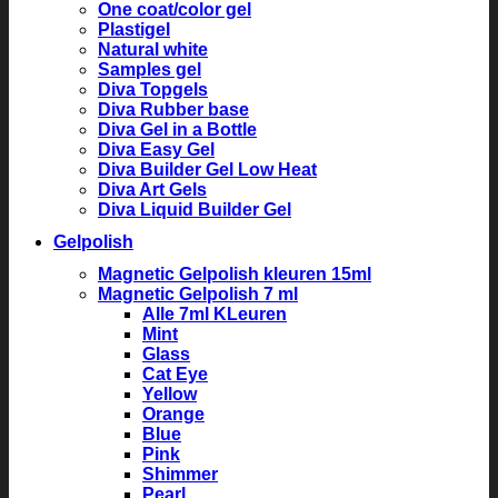
One coat/color gel
Plastigel
Natural white
Samples gel
Diva Topgels
Diva Rubber base
Diva Gel in a Bottle
Diva Easy Gel
Diva Builder Gel Low Heat
Diva Art Gels
Diva Liquid Builder Gel
Gelpolish
Magnetic Gelpolish kleuren 15ml
Magnetic Gelpolish 7 ml
Alle 7ml KLeuren
Mint
Glass
Cat Eye
Yellow
Orange
Blue
Pink
Shimmer
Pearl