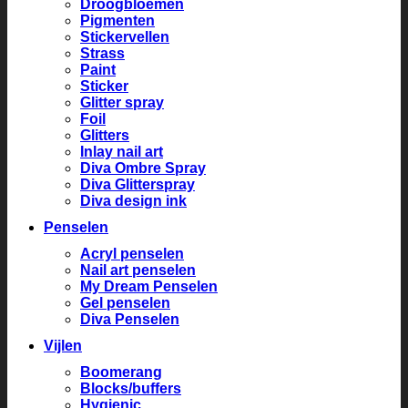
Droogbloemen
Pigmenten
Stickervellen
Strass
Paint
Sticker
Glitter spray
Foil
Glitters
Inlay nail art
Diva Ombre Spray
Diva Glitterspray
Diva design ink
Penselen
Acryl penselen
Nail art penselen
My Dream Penselen
Gel penselen
Diva Penselen
Vijlen
Boomerang
Blocks/buffers
Hygienic