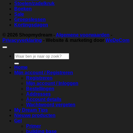
Stoelen/zadelkruk
Boeken
Sale
Groepslessen
Kortingsdagen
© 2026
Shopmydream
-
Algemene voorwaarden
-
Privacyverklaring
- Website & marketing door
WeDeCom
Zoeken
naar:
Home
Mijn account / Registreren
Registreren
Mijn account / Inloggen
Bestellingen
Addresses
Account details
Wachtwoord vergeten
My Dream Tips
Nieuwe producten
Gel
Primer
building base