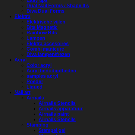
Easy tips
Dual Nail Forms / Shape It’s
Diva Dual Forms
Elektra
Elektrische vijlen
Bits Magnetic
Rainbow Bits
Lampen
Elektra accesoires
Combi manicure
Diva lampen/frezen
Acryl
Color acryl
Acryl benodigdheden
samples acryl
Poeder
Liqued
Nail art
Airnails
Airnails Stencils
Airnails apparatuur
Airnails paint
Airnails Stencils
Stamping
Stempel gel