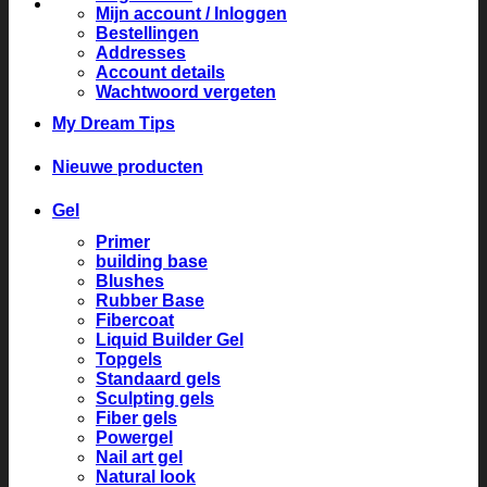
Mijn account / Inloggen
Bestellingen
Addresses
Account details
Wachtwoord vergeten
My Dream Tips
Nieuwe producten
Gel
Primer
building base
Blushes
Rubber Base
Fibercoat
Liquid Builder Gel
Topgels
Standaard gels
Sculpting gels
Fiber gels
Powergel
Nail art gel
Natural look