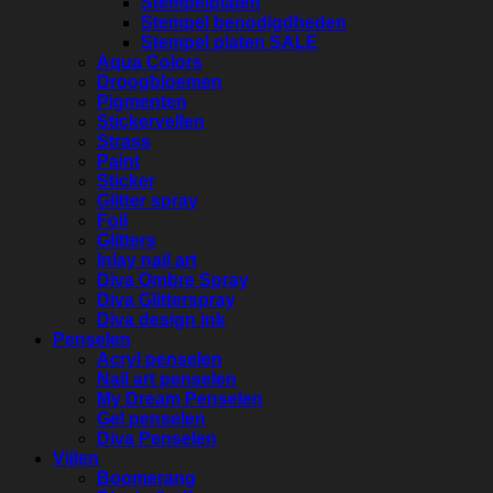
Stempelplaten
Stempel benodigdheden
Stempel platen SALE
Aqua Colors
Droogbloemen
Pigmenten
Stickervellen
Strass
Paint
Sticker
Glitter spray
Foil
Glitters
Inlay nail art
Diva Ombre Spray
Diva Glitterspray
Diva design ink
Penselen
Acryl penselen
Nail art penselen
My Dream Penselen
Gel penselen
Diva Penselen
Vijlen
Boomerang