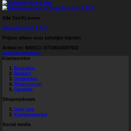
Alle 7ml KLeuren
Gelpolish Red 1 7ml
Prijzen alleen voor zakelijke klanten
Artikel nr: 600013 / 8718634097922
Zakelijk inloggen
Klantservice
Bestellen
Betalen
Verzenden
Retourneren
Garantie
Shopmydream
Over ons
Klantenservice
Social media