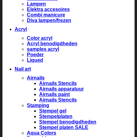
Lampen
Elektra accesoires
Combi manicure
Diva lampen/frezen
Acryl
Color acryl
Acryl benodigdheden
samples acryl
Poeder
Liqued
Nail art
Airnails
Airnails Stencils
Airnails apparatuur
Airnails paint
Airnails Stencils
Stamping
Stempel gel
Stempelplaten
Stempel benodigdheden
Stempel platen SALE
Aqua Colors