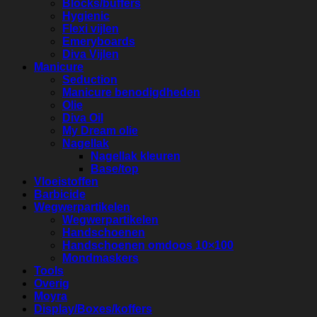
Blocks/buffers
Hygienic
Flexi vijlen
Emeryboards
Diva Vijlen
Manicure
Seduction
Manicure benodigdheden
Olie
Diva Oil
My Dream olie
Nagellak
Nagellak kleuren
Base/top
Vloeistoffen
Barbicide
Wegwerpartikelen
Wegwerpartikelen
Handschoenen
Handschoenen omdoos 10×100
Mondmaskers
Tools
Overig
Moyra
Display/Boxes/koffers