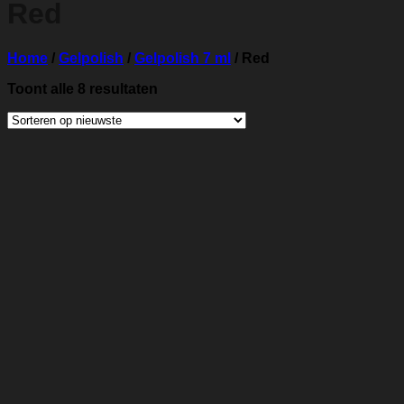
Red
Home
/
Gelpolish
/
Gelpolish 7 ml
/
Red
Gesorteerd
Toont alle 8 resultaten
op
nieuwste