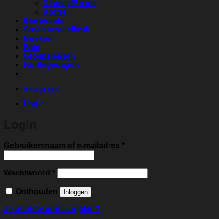
Display/Boxes
Koffer
Startersets
Stoelen/zadelkruk
Boeken
Sale
Groepslessen
Kortingsdagen
Meld je aan!
Login
Login
Vereist
Gebruikersnaam of e-mailadres
*
Vereist
Wachtwoord
*
Onthouden
Inloggen
Je wachtwoord vergeten?