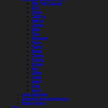
Alle 7ml KLeuren
Mint
Glass
Cat Eye
Yellow
Orange
Blue
Pink
Shimmer
Pearl
Pastel
Beige
Cherry
Purple
Brown
Red
Glitter
Green
Metal
Grey
Nude
Diva Gelpolish
Gelpolish benodigdheden
Stickervellen
Diva