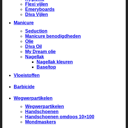
Flexi vijlen
Emeryboards
Diva Vijlen
Manicure
Seduction
Manicure benodigdheden
Olie
Diva Oil
My Dream olie
Nagellak
Nagellak kleuren
Base/top
Vloeistoffen
Barbicide
Wegwerpartikelen
Wegwerpartikelen
Handschoenen
Handschoenen omdoos 10×100
Mondmaskers