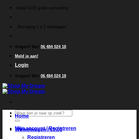
Ga
Vanaf €100 gratis verzending
naar
inhoud
Bezorging 1 á 2 werkdagen
Vragen? Bel:
06 484 024 18
Meld je aan!
Login
Vragen? Bel:
06 484 024 18
Zoeken
Home
naar:
Mijn account / Registreren
Winkelwagen /
€
0.00
Registreren