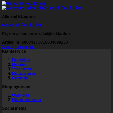
Alle 7ml KLeuren
Gelpolish Pearl 1 7ml
Prijzen alleen voor zakelijke klanten
Artikel nr: 600043 / 8718634098233
Zakelijk inloggen
Klantservice
Bestellen
Betalen
Verzenden
Retourneren
Garantie
Shopmydream
Over ons
Klantenservice
Social media