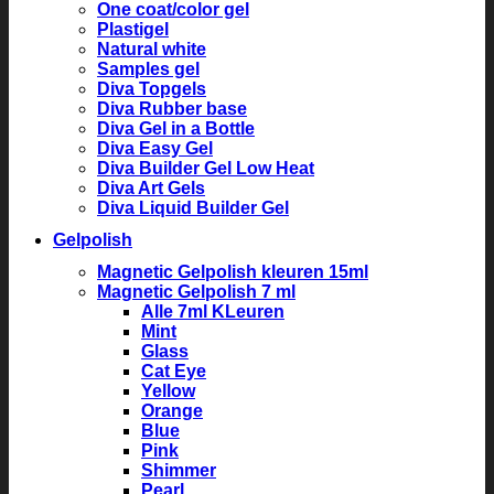
One coat/color gel
Plastigel
Natural white
Samples gel
Diva Topgels
Diva Rubber base
Diva Gel in a Bottle
Diva Easy Gel
Diva Builder Gel Low Heat
Diva Art Gels
Diva Liquid Builder Gel
Gelpolish
Magnetic Gelpolish kleuren 15ml
Magnetic Gelpolish 7 ml
Alle 7ml KLeuren
Mint
Glass
Cat Eye
Yellow
Orange
Blue
Pink
Shimmer
Pearl