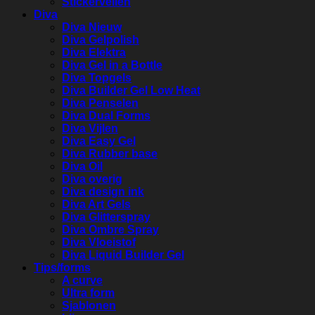
Stickervellen
Diva
Diva Nieuw
Diva Gelpolish
Diva Elektra
Diva Gel in a Bottle
Diva Topgels
Diva Builder Gel Low Heat
Diva Penselen
Diva Dual Forms
Diva Vijlen
Diva Easy Gel
Diva Rubber base
Diva Oil
Diva overig
Diva design ink
Diva Art Gels
Diva Glitterspray
Diva Ombre Spray
Diva Vloeistof
Diva Liquid Builder Gel
Tips/forms
A curve
Ultra form
Sjablonen