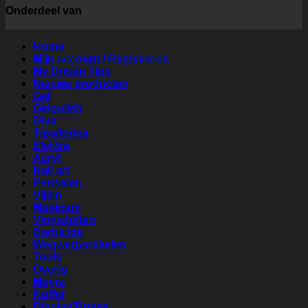
Onderdeel van
Home
Mijn account / Registreren
My Dream Tips
Nieuwe producten
Gel
Gelpolish
Diva
Tips/forms
Elektra
Acryl
Nail art
Penselen
Vijlen
Manicure
Vloeistoffen
Barbicide
Wegwerpartikelen
Tools
Overig
Moyra
Koffer
Display/Boxes