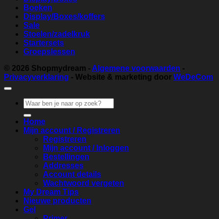
Boeken
Display/Boxes/koffers
Sale
Stoelen/zadelkruk
Startersets
Groepslessen
© 2026
Shopmydream
-
Algemene voorwaarden
-
Privacyverklaring
- Website & marketing door
WeDeCom
Zoeken
naar:
Home
Mijn account / Registreren
Registreren
Mijn account / Inloggen
Bestellingen
Addresses
Account details
Wachtwoord vergeten
My Dream Tips
Nieuwe producten
Gel
Primer