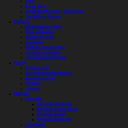
Lijm
Easy tips
Dual Nail Forms / Shape It’s
Diva Dual Forms
Elektra
Elektrische vijlen
Bits Magnetic
Rainbow Bits
Lampen
Elektra accesoires
Combi manicure
Diva lampen/frezen
Acryl
Color acryl
Acryl benodigdheden
samples acryl
Poeder
Liqued
Nail art
Airnails
Airnails Stencils
Airnails apparatuur
Airnails paint
Airnails Stencils
Stamping