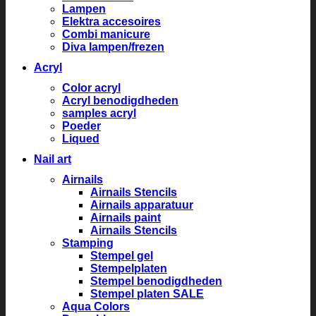
Lampen
Elektra accesoires
Combi manicure
Diva lampen/frezen
Acryl
Color acryl
Acryl benodigdheden
samples acryl
Poeder
Liqued
Nail art
Airnails
Airnails Stencils
Airnails apparatuur
Airnails paint
Airnails Stencils
Stamping
Stempel gel
Stempelplaten
Stempel benodigdheden
Stempel platen SALE
Aqua Colors