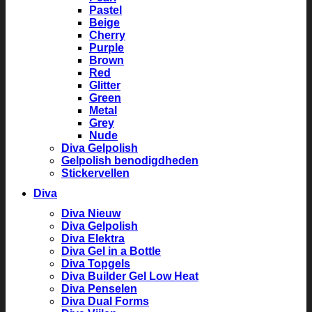
Pastel
Beige
Cherry
Purple
Brown
Red
Glitter
Green
Metal
Grey
Nude
Diva Gelpolish
Gelpolish benodigdheden
Stickervellen
Diva
Diva Nieuw
Diva Gelpolish
Diva Elektra
Diva Gel in a Bottle
Diva Topgels
Diva Builder Gel Low Heat
Diva Penselen
Diva Dual Forms