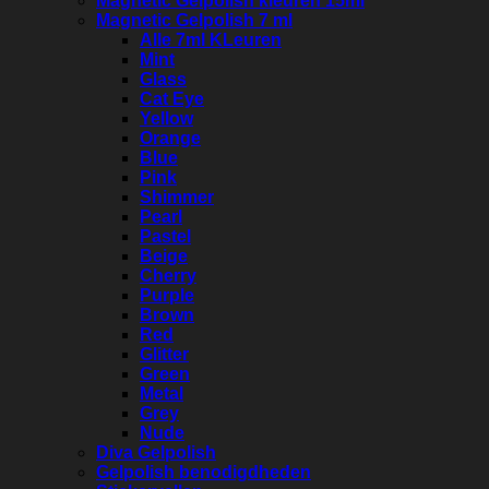
Magnetic Gelpolish kleuren 15ml
Magnetic Gelpolish 7 ml
Alle 7ml KLeuren
Mint
Glass
Cat Eye
Yellow
Orange
Blue
Pink
Shimmer
Pearl
Pastel
Beige
Cherry
Purple
Brown
Red
Glitter
Green
Metal
Grey
Nude
Diva Gelpolish
Gelpolish benodigdheden