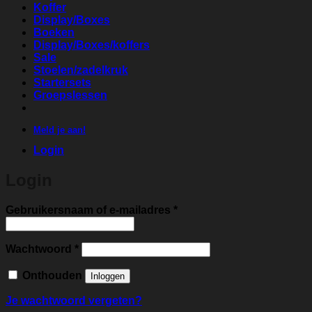
Koffer
Display/Boxes
Boeken
Display/Boxes/koffers
Sale
Stoelen/zadelkruk
Startersets
Groepslessen
Meld je aan!
Login
Login
Vereist
Gebruikersnaam of e-mailadres
*
Vereist
Wachtwoord
*
Onthouden
Inloggen
Je wachtwoord vergeten?