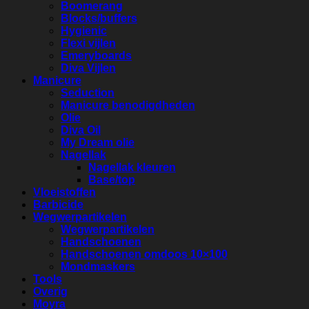
Boomerang
Blocks/buffers
Hygienic
Flexi vijlen
Emeryboards
Diva Vijlen
Manicure
Seduction
Manicure benodigdheden
Olie
Diva Oil
My Dream olie
Nagellak
Nagellak kleuren
Base/top
Vloeistoffen
Barbicide
Wegwerpartikelen
Wegwerpartikelen
Handschoenen
Handschoenen omdoos 10×100
Mondmaskers
Tools
Overig
Moyra