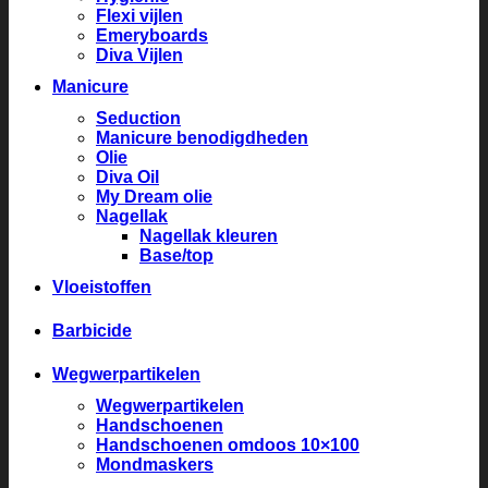
Flexi vijlen
Emeryboards
Diva Vijlen
Manicure
Seduction
Manicure benodigdheden
Olie
Diva Oil
My Dream olie
Nagellak
Nagellak kleuren
Base/top
Vloeistoffen
Barbicide
Wegwerpartikelen
Wegwerpartikelen
Handschoenen
Handschoenen omdoos 10×100
Mondmaskers