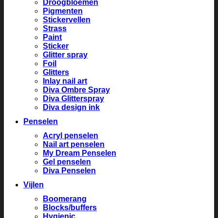
Droogbloemen
Pigmenten
Stickervellen
Strass
Paint
Sticker
Glitter spray
Foil
Glitters
Inlay nail art
Diva Ombre Spray
Diva Glitterspray
Diva design ink
Penselen
Acryl penselen
Nail art penselen
My Dream Penselen
Gel penselen
Diva Penselen
Vijlen
Boomerang
Blocks/buffers
Hygienic