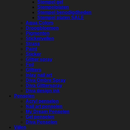
Stempel gel
Stempelplaten
Stempel benodigdheden
Stempel platen SALE
Aqua Colors
Droogbloemen
Pigmenten
Stickervellen
Strass
Paint
Sticker
Glitter spray
Foil
Glitters
Inlay nail art
Diva Ombre Spray
Diva Glitterspray
Diva design ink
Penselen
Acryl penselen
Nail art penselen
My Dream Penselen
Gel penselen
Diva Penselen
Vijlen