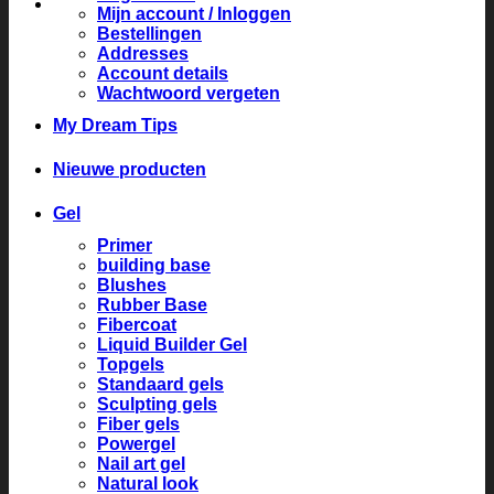
Mijn account / Inloggen
Bestellingen
Addresses
Account details
Wachtwoord vergeten
My Dream Tips
Nieuwe producten
Gel
Primer
building base
Blushes
Rubber Base
Fibercoat
Liquid Builder Gel
Topgels
Standaard gels
Sculpting gels
Fiber gels
Powergel
Nail art gel
Natural look