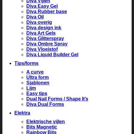
Diva Vijlen
Diva Easy Gel
Diva Rubber base
Diva Oil
Diva overig
Diva design ink
Diva Art Gels
Diva Glitterspray
Diva Ombre Spray
Diva Vloeistof
Diva Liquid Builder Gel
Tips/forms
A curve
Ultra form
Sjablonen
Lijm
Easy tips
Dual Nail Forms / Shape It’s
Diva Dual Forms
Elektra
Elektrische vijlen
Bits Magnetic
Rainbow Bits