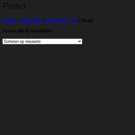
Pearl
Home
/
Gelpolish
/
Gelpolish 7 ml
/
Pearl
Gesorteerd
Toont alle 8 resultaten
op
nieuwste