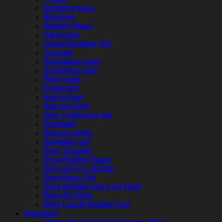
building base
Blushes
Rubber Base
Fibercoat
Liquid Builder Gel
Topgels
Standaard gels
Sculpting gels
Fiber gels
Powergel
Nail art gel
Natural look
One coat/color gel
Plastigel
Natural white
Samples gel
Diva Topgels
Diva Rubber base
Diva Gel in a Bottle
Diva Easy Gel
Diva Builder Gel Low Heat
Diva Art Gels
Diva Liquid Builder Gel
Gelpolish