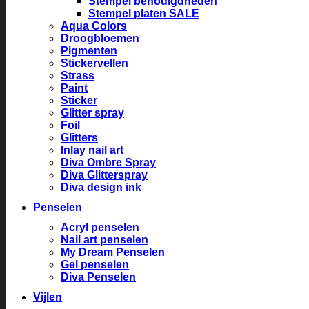
Stempel benodigdheden
Stempel platen SALE
Aqua Colors
Droogbloemen
Pigmenten
Stickervellen
Strass
Paint
Sticker
Glitter spray
Foil
Glitters
Inlay nail art
Diva Ombre Spray
Diva Glitterspray
Diva design ink
Penselen
Acryl penselen
Nail art penselen
My Dream Penselen
Gel penselen
Diva Penselen
Vijlen