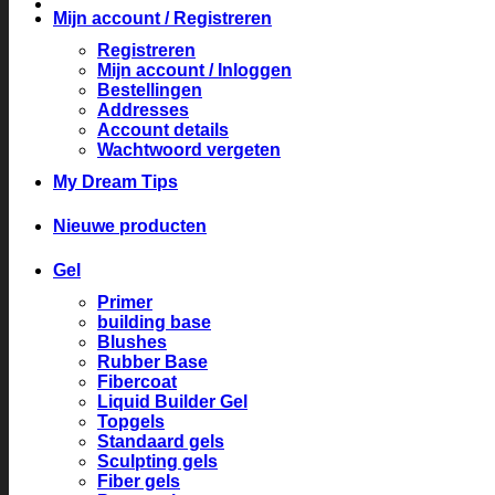
Mijn account / Registreren
Registreren
Mijn account / Inloggen
Bestellingen
Addresses
Account details
Wachtwoord vergeten
My Dream Tips
Nieuwe producten
Gel
Primer
building base
Blushes
Rubber Base
Fibercoat
Liquid Builder Gel
Topgels
Standaard gels
Sculpting gels
Fiber gels