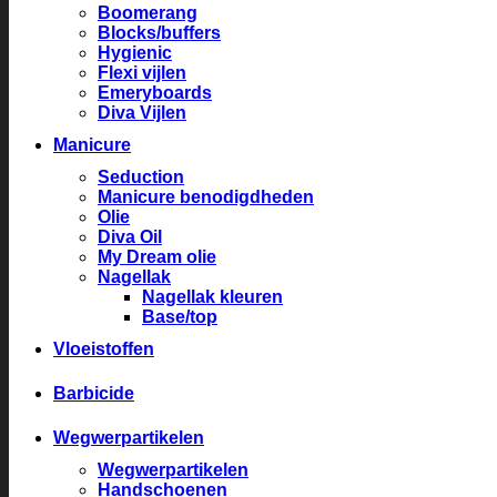
Boomerang
Blocks/buffers
Hygienic
Flexi vijlen
Emeryboards
Diva Vijlen
Manicure
Seduction
Manicure benodigdheden
Olie
Diva Oil
My Dream olie
Nagellak
Nagellak kleuren
Base/top
Vloeistoffen
Barbicide
Wegwerpartikelen
Wegwerpartikelen
Handschoenen