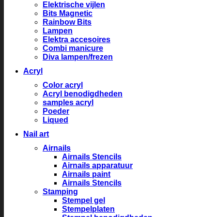
Elektrische vijlen
Bits Magnetic
Rainbow Bits
Lampen
Elektra accesoires
Combi manicure
Diva lampen/frezen
Acryl
Color acryl
Acryl benodigdheden
samples acryl
Poeder
Liqued
Nail art
Airnails
Airnails Stencils
Airnails apparatuur
Airnails paint
Airnails Stencils
Stamping
Stempel gel
Stempelplaten