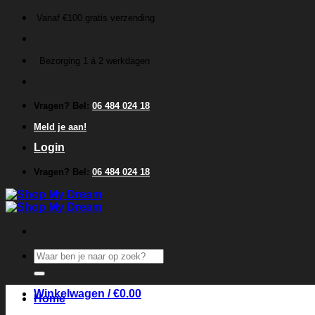
Ga
Vanaf €100 gratis verzending
naar
inhoud
Bezorging 1 á 2 werkdagen
Vragen? Bel:
06 484 024 18
Meld je aan!
Login
Vragen? Bel:
06 484 024 18
Zoeken
naar:
Winkelwagen /
€
0.00
Home