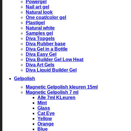
Powergel
Nail art gel
Natural look
One coat/color gel
Plastigel
Natural white
Samples gel
Diva Topgels
Diva Rubber base
Diva Gel in a Bottle
Diva Easy Gel
Diva Builder Gel Low Heat
Diva Art Gels
Diva Liquid Builder Gel
Gelpolish
Magnetic Gelpolish kleuren 15ml
Magnetic Gelpolish 7 ml
Alle 7ml KLeuren
Mint
Glass
Cat Eye
Yellow
Orange
Blue