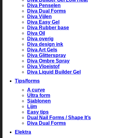
Diva Penselen
Diva Dual Forms
Diva Vijlen
Diva Easy Gel
Diva Rubber base
Diva Oil
Diva overig
Diva design ink
Diva Art Gels
Diva Glitterspray
Diva Ombre Spray
Diva Vloeistof
Diva Liquid Builder Gel
Tips/forms
A curve
Ultra form
Sjablonen
Lijm
Easy tips
Dual Nail Forms / Shape It’s
Diva Dual Forms
Elektra