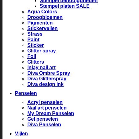
Stempel benodigdheden
Stempel platen SALE
Aqua Colors
Droogbloemen
Pigmenten
Stickervellen
Strass
Paint
Sticker
Glitter spray
Foil
Glitters
Inlay nail art
Diva Ombre Spray
Diva Glitterspray
Diva design ink
Penselen
Acryl penselen
Nail art penselen
My Dream Penselen
Gel penselen
Diva Penselen
Vijlen