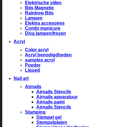
Elektrische vijlen
Bits Magnetic
Rainbow Bits
Lampen
Elektra accesoires
Combi manicure
Diva lampen/frezen
Acryl
Color acryl
Acryl benodigdheden
samples acryl
Poeder
Liqued
Nail art
Airnails
Airnails Stencils
Airnails apparatuur
Airnails paint
Airnails Stencils
Stamping
Stempel gel
Stempelplaten