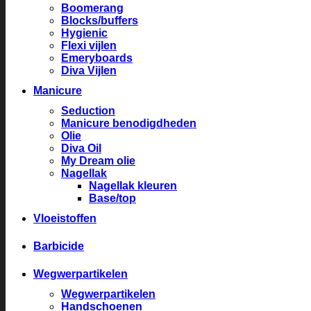
Boomerang
Blocks/buffers
Hygienic
Flexi vijlen
Emeryboards
Diva Vijlen
Manicure
Seduction
Manicure benodigdheden
Olie
Diva Oil
My Dream olie
Nagellak
Nagellak kleuren
Base/top
Vloeistoffen
Barbicide
Wegwerpartikelen
Wegwerpartikelen
Handschoenen