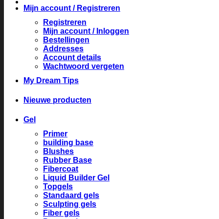
Mijn account / Registreren
Registreren
Mijn account / Inloggen
Bestellingen
Addresses
Account details
Wachtwoord vergeten
My Dream Tips
Nieuwe producten
Gel
Primer
building base
Blushes
Rubber Base
Fibercoat
Liquid Builder Gel
Topgels
Standaard gels
Sculpting gels
Fiber gels