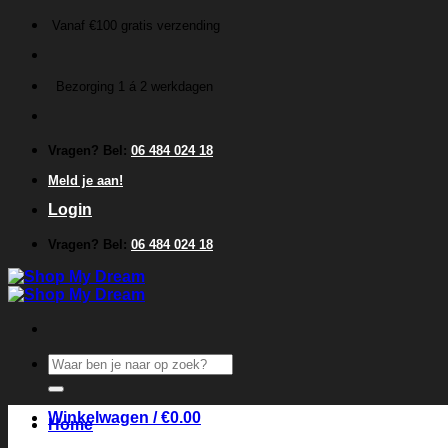
Ga
Vanaf €100 gratis verzending
naar
inhoud
Bezorging 1 á 2 werkdagen
Vragen? Bel:
06 484 024 18
Meld je aan!
Login
Vragen? Bel:
06 484 024 18
Zoeken
naar:
Winkelwagen /
€
0.00
Home