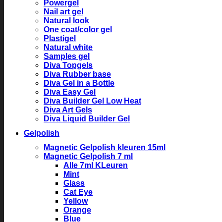
Powergel
Nail art gel
Natural look
One coat/color gel
Plastigel
Natural white
Samples gel
Diva Topgels
Diva Rubber base
Diva Gel in a Bottle
Diva Easy Gel
Diva Builder Gel Low Heat
Diva Art Gels
Diva Liquid Builder Gel
Gelpolish
Magnetic Gelpolish kleuren 15ml
Magnetic Gelpolish 7 ml
Alle 7ml KLeuren
Mint
Glass
Cat Eye
Yellow
Orange
Blue