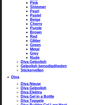
Pink
Shimmer
Pearl
Pastel
Beige
Cherry
Purple
Brown
Red
Glitter
Green
Metal
Grey
Nude
Diva Gelpolish
Gelpolish benodigdheden
Stickervellen
Diva
Diva Nieuw
Diva Gelpolish
Diva Elektra
Diva Gel in a Bottle
Diva Topgels
Diva Builder Gel Low Heat