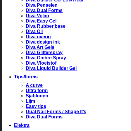
Diva Penselen
Diva Dual Forms
Diva Vijlen
Diva Easy Gel
Diva Rubber base
Diva Oil
Diva overig
Diva design ink
Diva Art Gels
Diva Glitterspray
Diva Ombre Spray
Diva Vloeistof
Diva Liquid Builder Gel
Tips/forms
A curve
Ultra form
Sjablonen
Lijm
Easy tips
Dual Nail Forms / Shape It’s
Diva Dual Forms
Elektra