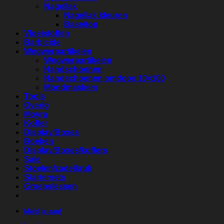
Nagellak
Nagellak kleuren
Base/top
Vloeistoffen
Barbicide
Wegwerpartikelen
Wegwerpartikelen
Handschoenen
Handschoenen omdoos 10×100
Mondmaskers
Tools
Overig
Moyra
Koffer
Display/Boxes
Boeken
Display/Boxes/koffers
Sale
Stoelen/zadelkruk
Startersets
Groepslessen
Meld je aan!