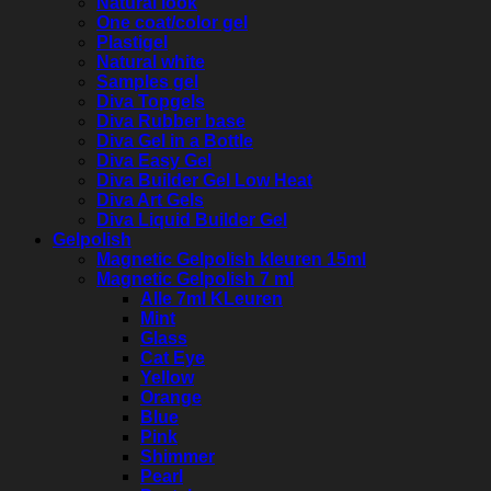
Natural look
One coat/color gel
Plastigel
Natural white
Samples gel
Diva Topgels
Diva Rubber base
Diva Gel in a Bottle
Diva Easy Gel
Diva Builder Gel Low Heat
Diva Art Gels
Diva Liquid Builder Gel
Gelpolish
Magnetic Gelpolish kleuren 15ml
Magnetic Gelpolish 7 ml
Alle 7ml KLeuren
Mint
Glass
Cat Eye
Yellow
Orange
Blue
Pink
Shimmer
Pearl