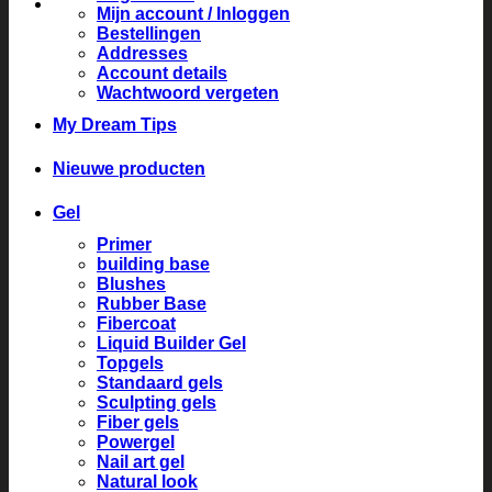
Mijn account / Inloggen
Bestellingen
Addresses
Account details
Wachtwoord vergeten
My Dream Tips
Nieuwe producten
Gel
Primer
building base
Blushes
Rubber Base
Fibercoat
Liquid Builder Gel
Topgels
Standaard gels
Sculpting gels
Fiber gels
Powergel
Nail art gel
Natural look