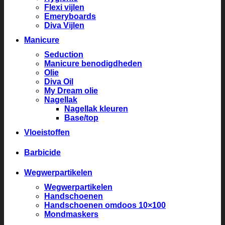
Flexi vijlen
Emeryboards
Diva Vijlen
Manicure
Seduction
Manicure benodigdheden
Olie
Diva Oil
My Dream olie
Nagellak
Nagellak kleuren
Base/top
Vloeistoffen
Barbicide
Wegwerpartikelen
Wegwerpartikelen
Handschoenen
Handschoenen omdoos 10×100
Mondmaskers