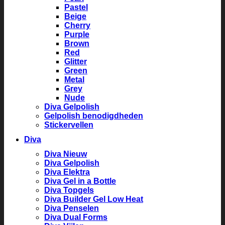
Pastel
Beige
Cherry
Purple
Brown
Red
Glitter
Green
Metal
Grey
Nude
Diva Gelpolish
Gelpolish benodigdheden
Stickervellen
Diva
Diva Nieuw
Diva Gelpolish
Diva Elektra
Diva Gel in a Bottle
Diva Topgels
Diva Builder Gel Low Heat
Diva Penselen
Diva Dual Forms