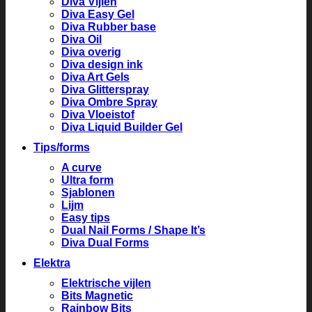
Diva Vijlen
Diva Easy Gel
Diva Rubber base
Diva Oil
Diva overig
Diva design ink
Diva Art Gels
Diva Glitterspray
Diva Ombre Spray
Diva Vloeistof
Diva Liquid Builder Gel
Tips/forms
A curve
Ultra form
Sjablonen
Lijm
Easy tips
Dual Nail Forms / Shape It’s
Diva Dual Forms
Elektra
Elektrische vijlen
Bits Magnetic
Rainbow Bits