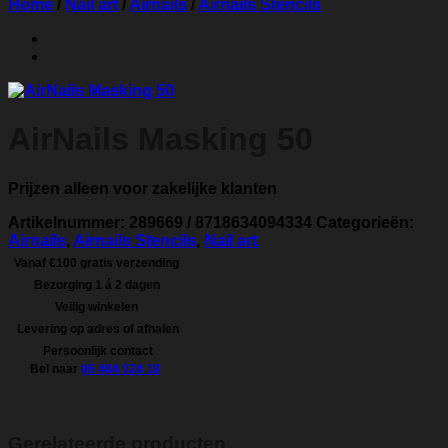
Home
/
Nail art
/
Airnails
/
Airnails Stencils
AirNails Masking 50
Prijzen alleen voor zakelijke klanten
Artikelnummer:
289669 / 8718634094334
Categorieën:
Airnails
,
Airnails Stencils
,
Nail art
Vanaf €100 gratis verzending
Bezorging 1 á 2 dagen
Veilig winkelen
Levering op adres of afhalen
Persoonlijk contact
Bel naar
06 484 024 18
Gerelateerde producten