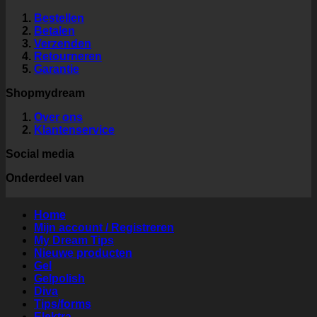
Bestellen
Betalen
Verzenden
Retourneren
Garantie
Shopmydream
Over ons
Klantenservice
Social media
Onderdeel van
Home
Mijn account / Registreren
My Dream Tips
Nieuwe producten
Gel
Gelpolish
Diva
Tips/forms
Elektra