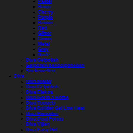
Pastel
Beige
Cherry
Purple
Brown
Red
Glitter
Green
Metal
Grey
Nude
Diva Gelpolish
Gelpolish benodigdheden
Stickervellen
Diva
Diva Nieuw
Diva Gelpolish
Diva Elektra
Diva Gel in a Bottle
Diva Topgels
Diva Builder Gel Low Heat
Diva Penselen
Diva Dual Forms
Diva Vijlen
Diva Easy Gel