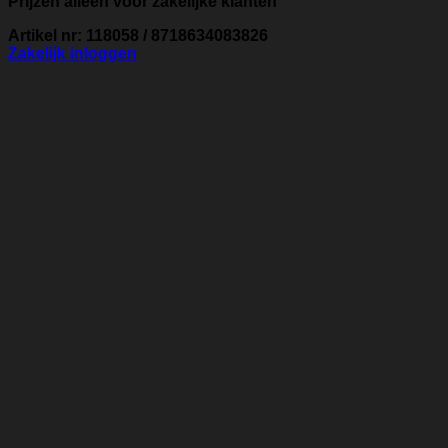
Prijzen alleen voor zakelijke klanten
Artikel nr: 118058 / 8718634083826
Zakelijk inloggen