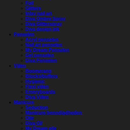
Foil
Glitters
Inlay nail art
Diva Ombre Spray
Diva Glitterspray
Diva design ink
Penselen
Acryl penselen
Nail art penselen
My Dream Penselen
Gel penselen
Diva Penselen
Vijlen
Boomerang
Blocks/buffers
Hygienic
Flexi vijlen
Emeryboards
Diva Vijlen
Manicure
Seduction
Manicure benodigdheden
Olie
Diva Oil
My Dream olie