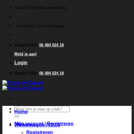
Ga
Vanaf €100 gratis verzending
naar
inhoud
Bezorging 1 á 2 werkdagen
Vragen? Bel:
06 484 024 18
Meld je aan!
Login
Vragen? Bel:
06 484 024 18
Zoeken
Home
naar:
Mijn account / Registreren
Winkelwagen /
€
0.00
Registreren