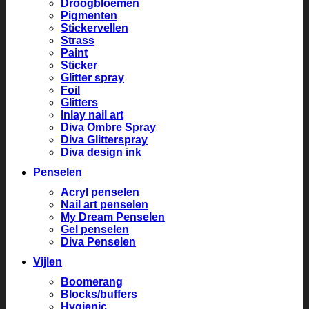
Droogbloemen
Pigmenten
Stickervellen
Strass
Paint
Sticker
Glitter spray
Foil
Glitters
Inlay nail art
Diva Ombre Spray
Diva Glitterspray
Diva design ink
Penselen
Acryl penselen
Nail art penselen
My Dream Penselen
Gel penselen
Diva Penselen
Vijlen
Boomerang
Blocks/buffers
Hygienic