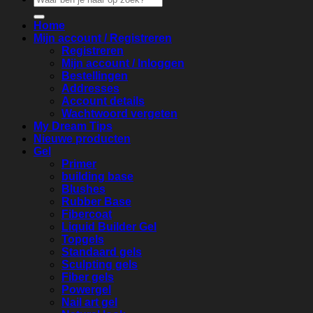
naar:
Home
Mijn account / Registreren
Registreren
Mijn account / Inloggen
Bestellingen
Addresses
Account details
Wachtwoord vergeten
My Dream Tips
Nieuwe producten
Gel
Primer
building base
Blushes
Rubber Base
Fibercoat
Liquid Builder Gel
Topgels
Standaard gels
Sculpting gels
Fiber gels
Powergel
Nail art gel