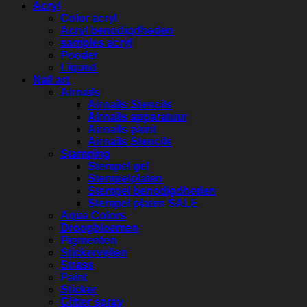
Acryl
Color acryl
Acryl benodigdheden
samples acryl
Poeder
Liqued
Nail art
Airnails
Airnails Stencils
Airnails apparatuur
Airnails paint
Airnails Stencils
Stamping
Stempel gel
Stempelplaten
Stempel benodigdheden
Stempel platen SALE
Aqua Colors
Droogbloemen
Pigmenten
Stickervellen
Strass
Paint
Sticker
Glitter spray