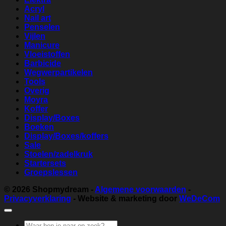
Acryl
Nail art
Penselen
Vijlen
Manicure
Vloeistoffen
Barbicide
Wegwerpartikelen
Tools
Overig
Moyra
Koffer
Display/Boxes
Boeken
Display/Boxes/koffers
Sale
Stoelen/zadelkruk
Startersets
Groepslessen
© 2026
Shopmydream
-
Algemene voorwaarden
-
Privacyverklaring
- Website & marketing door
WeDeCom
Zoeken