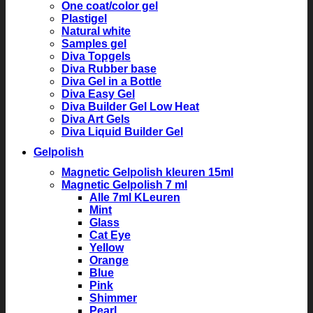
One coat/color gel
Plastigel
Natural white
Samples gel
Diva Topgels
Diva Rubber base
Diva Gel in a Bottle
Diva Easy Gel
Diva Builder Gel Low Heat
Diva Art Gels
Diva Liquid Builder Gel
Gelpolish
Magnetic Gelpolish kleuren 15ml
Magnetic Gelpolish 7 ml
Alle 7ml KLeuren
Mint
Glass
Cat Eye
Yellow
Orange
Blue
Pink
Shimmer
Pearl