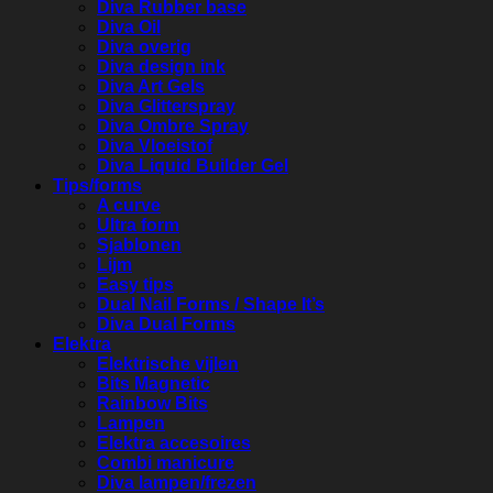
Diva Rubber base
Diva Oil
Diva overig
Diva design ink
Diva Art Gels
Diva Glitterspray
Diva Ombre Spray
Diva Vloeistof
Diva Liquid Builder Gel
Tips/forms
A curve
Ultra form
Sjablonen
Lijm
Easy tips
Dual Nail Forms / Shape It’s
Diva Dual Forms
Elektra
Elektrische vijlen
Bits Magnetic
Rainbow Bits
Lampen
Elektra accesoires
Combi manicure
Diva lampen/frezen