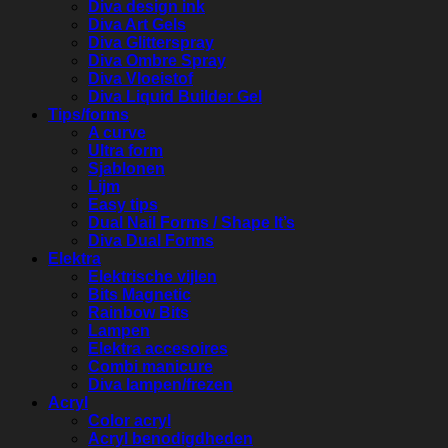
Diva design ink
Diva Art Gels
Diva Glitterspray
Diva Ombre Spray
Diva Vloeistof
Diva Liquid Builder Gel
Tips/forms
A curve
Ultra form
Sjablonen
Lijm
Easy tips
Dual Nail Forms / Shape It’s
Diva Dual Forms
Elektra
Elektrische vijlen
Bits Magnetic
Rainbow Bits
Lampen
Elektra accesoires
Combi manicure
Diva lampen/frezen
Acryl
Color acryl
Acryl benodigdheden