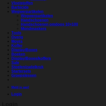
Vloeistoffen
Barbicide
Wegwerpartikelen
Wegwerpartikelen
Handschoenen
Handschoenen omdoos 10×100
Mondmaskers
Tools
Overig
Moyra
Koffer
Display/Boxes
Boeken
Display/Boxes/koffers
Sale
Stoelen/zadelkruk
Startersets
Groepslessen
Meld je aan!
Login
Login