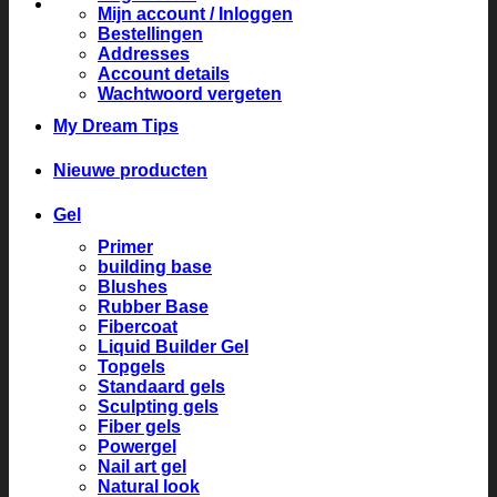
Mijn account / Inloggen
Bestellingen
Addresses
Account details
Wachtwoord vergeten
My Dream Tips
Nieuwe producten
Gel
Primer
building base
Blushes
Rubber Base
Fibercoat
Liquid Builder Gel
Topgels
Standaard gels
Sculpting gels
Fiber gels
Powergel
Nail art gel
Natural look