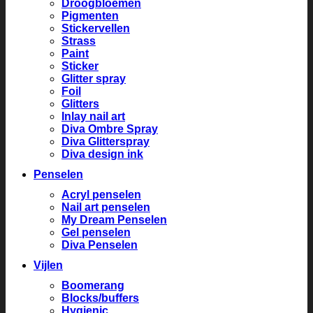
Droogbloemen
Pigmenten
Stickervellen
Strass
Paint
Sticker
Glitter spray
Foil
Glitters
Inlay nail art
Diva Ombre Spray
Diva Glitterspray
Diva design ink
Penselen
Acryl penselen
Nail art penselen
My Dream Penselen
Gel penselen
Diva Penselen
Vijlen
Boomerang
Blocks/buffers
Hygienic