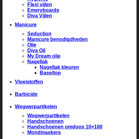
Flexi vijlen
Emeryboards
Diva Vijlen
Manicure
Seduction
Manicure benodigdheden
Olie
Diva Oil
My Dream olie
Nagellak
Nagellak kleuren
Base/top
Vloeistoffen
Barbicide
Wegwerpartikelen
Wegwerpartikelen
Handschoenen
Handschoenen omdoos 10×100
Mondmaskers