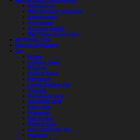
Mijn account / Registreren
Registreren
Mijn account / Inloggen
Bestellingen
Addresses
Account details
Wachtwoord vergeten
My Dream Tips
Nieuwe producten
Gel
Primer
building base
Blushes
Rubber Base
Fibercoat
Liquid Builder Gel
Topgels
Standaard gels
Sculpting gels
Fiber gels
Powergel
Nail art gel
Natural look
One coat/color gel
Plastigel