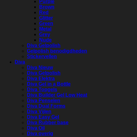
Purple
Brown
Red
Glitter
Green
Metal
Grey
Nude
Diva Gelpolish
Gelpolish benodigdheden
Stickervellen
Diva
Diva Nieuw
Diva Gelpolish
Diva Elektra
Diva Gel in a Bottle
Diva Topgels
Diva Builder Gel Low Heat
Diva Penselen
Diva Dual Forms
Diva Vijlen
Diva Easy Gel
Diva Rubber base
Diva Oil
Diva overig