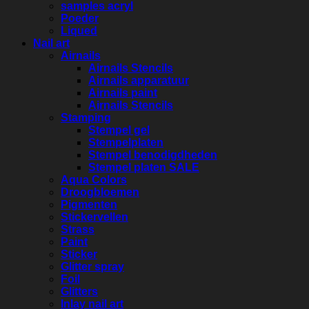
samples acryl
Poeder
Liqued
Nail art
Airnails
Airnails Stencils
Airnails apparatuur
Airnails paint
Airnails Stencils
Stamping
Stempel gel
Stempelplaten
Stempel benodigdheden
Stempel platen SALE
Aqua Colors
Droogbloemen
Pigmenten
Stickervellen
Strass
Paint
Sticker
Glitter spray
Foil
Glitters
Inlay nail art