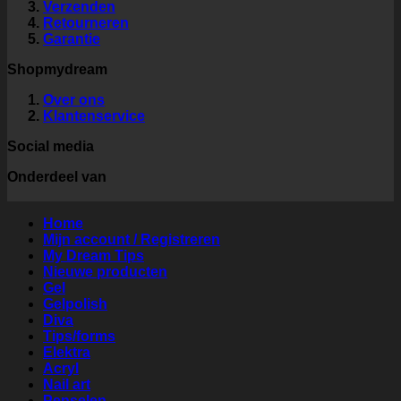
Verzenden
Retourneren
Garantie
Shopmydream
Over ons
Klantenservice
Social media
Onderdeel van
Home
Mijn account / Registreren
My Dream Tips
Nieuwe producten
Gel
Gelpolish
Diva
Tips/forms
Elektra
Acryl
Nail art
Penselen