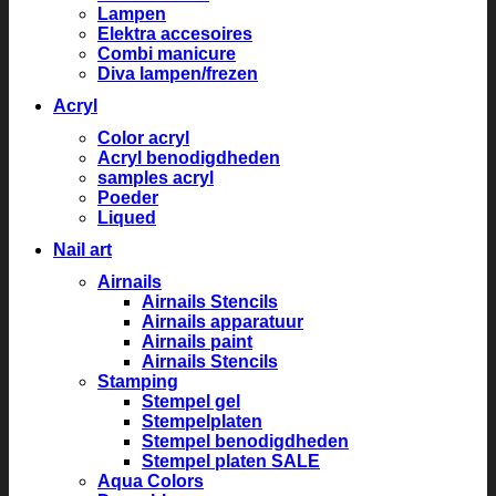
Lampen
Elektra accesoires
Combi manicure
Diva lampen/frezen
Acryl
Color acryl
Acryl benodigdheden
samples acryl
Poeder
Liqued
Nail art
Airnails
Airnails Stencils
Airnails apparatuur
Airnails paint
Airnails Stencils
Stamping
Stempel gel
Stempelplaten
Stempel benodigdheden
Stempel platen SALE
Aqua Colors