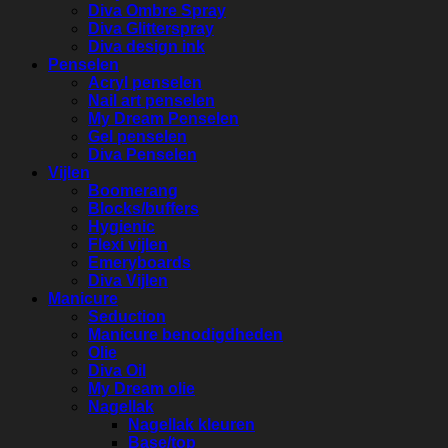
Diva Ombre Spray
Diva Glitterspray
Diva design ink
Penselen
Acryl penselen
Nail art penselen
My Dream Penselen
Gel penselen
Diva Penselen
Vijlen
Boomerang
Blocks/buffers
Hygienic
Flexi vijlen
Emeryboards
Diva Vijlen
Manicure
Seduction
Manicure benodigdheden
Olie
Diva Oil
My Dream olie
Nagellak
Nagellak kleuren
Base/top