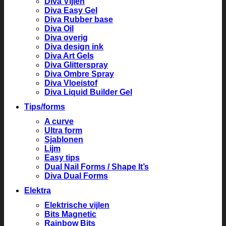
Diva Vijlen
Diva Easy Gel
Diva Rubber base
Diva Oil
Diva overig
Diva design ink
Diva Art Gels
Diva Glitterspray
Diva Ombre Spray
Diva Vloeistof
Diva Liquid Builder Gel
Tips/forms
A curve
Ultra form
Sjablonen
Lijm
Easy tips
Dual Nail Forms / Shape It’s
Diva Dual Forms
Elektra
Elektrische vijlen
Bits Magnetic
Rainbow Bits