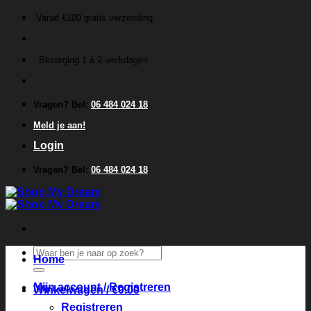
Ga
Vanaf €100 gratis verzending
naar
inhoud
Bezorging 1 á 2 werkdagen
Vragen? Bel:
06 484 024 18
Meld je aan!
Login
Vragen? Bel:
06 484 024 18
Zoeken
Home
naar:
Mijn account / Registreren
Winkelwagen /
€
0.00
Registreren