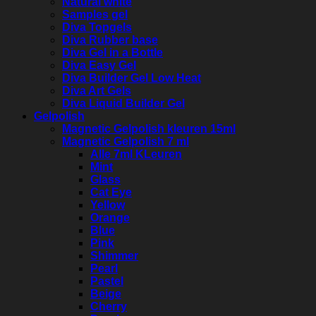
Natural white
Samples gel
Diva Topgels
Diva Rubber base
Diva Gel in a Bottle
Diva Easy Gel
Diva Builder Gel Low Heat
Diva Art Gels
Diva Liquid Builder Gel
Gelpolish
Magnetic Gelpolish kleuren 15ml
Magnetic Gelpolish 7 ml
Alle 7ml KLeuren
Mint
Glass
Cat Eye
Yellow
Orange
Blue
Pink
Shimmer
Pearl
Pastel
Beige
Cherry