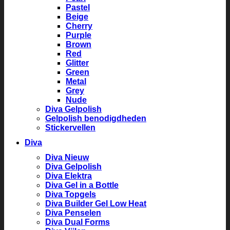
Pastel
Beige
Cherry
Purple
Brown
Red
Glitter
Green
Metal
Grey
Nude
Diva Gelpolish
Gelpolish benodigdheden
Stickervellen
Diva
Diva Nieuw
Diva Gelpolish
Diva Elektra
Diva Gel in a Bottle
Diva Topgels
Diva Builder Gel Low Heat
Diva Penselen
Diva Dual Forms