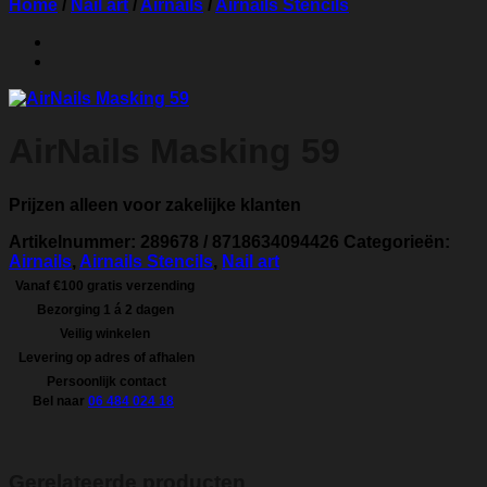
Home
/
Nail art
/
Airnails
/
Airnails Stencils
AirNails Masking 59
Prijzen alleen voor zakelijke klanten
Artikelnummer:
289678 / 8718634094426
Categorieën:
Airnails
,
Airnails Stencils
,
Nail art
Vanaf €100 gratis verzending
Bezorging 1 á 2 dagen
Veilig winkelen
Levering op adres of afhalen
Persoonlijk contact
Bel naar
06 484 024 18
Gerelateerde producten