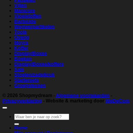
Vijlen
Manicure
Vloeistoffen
Barbicide
Wegwerpartikelen
Tools
Overig
Moyra
Koffer
Display/Boxes
Boeken
Display/Boxes/koffers
Sale
Stoelen/zadelkruk
Startersets
Groepslessen
© 2026
Shopmydream
-
Algemene voorwaarden
-
Privacyverklaring
- Website & marketing door
WeDeCom
Zoeken
naar:
Home