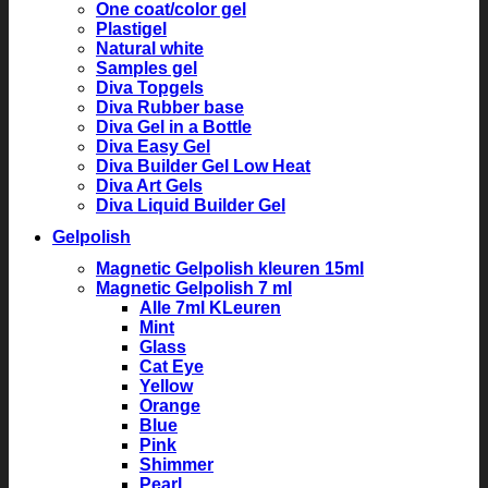
One coat/color gel
Plastigel
Natural white
Samples gel
Diva Topgels
Diva Rubber base
Diva Gel in a Bottle
Diva Easy Gel
Diva Builder Gel Low Heat
Diva Art Gels
Diva Liquid Builder Gel
Gelpolish
Magnetic Gelpolish kleuren 15ml
Magnetic Gelpolish 7 ml
Alle 7ml KLeuren
Mint
Glass
Cat Eye
Yellow
Orange
Blue
Pink
Shimmer
Pearl