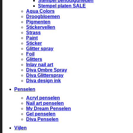
Stempel benodigdheden
Stempel platen SALE
Aqua Colors
Droogbloemen
Pigmenten
Stickervellen
Strass
Paint
Sticker
Glitter spray
Foil
Glitters
Inlay nail art
Diva Ombre Spray
Diva Glitterspray
Diva design ink
Penselen
Acryl penselen
Nail art penselen
My Dream Penselen
Gel penselen
Diva Penselen
Vijlen