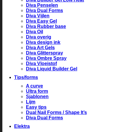
Diva Penselen
Diva Dual Forms
Diva Vijlen
Diva Easy Gel
Diva Rubber base
Diva Oil
Diva overig
Diva design ink
Diva Art Gels
Diva Glitterspray
Diva Ombre Spray
Diva Vloeistof
Diva Liquid Builder Gel
Tips/forms
A curve
Ultra form
Sjablonen
Lijm
Easy tips
Dual Nail Forms / Shape It’s
Diva Dual Forms
Elektra