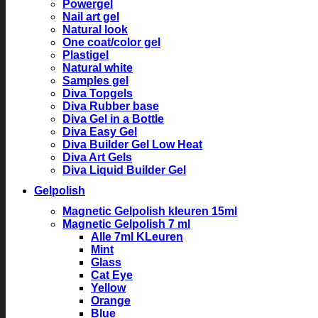
Powergel
Nail art gel
Natural look
One coat/color gel
Plastigel
Natural white
Samples gel
Diva Topgels
Diva Rubber base
Diva Gel in a Bottle
Diva Easy Gel
Diva Builder Gel Low Heat
Diva Art Gels
Diva Liquid Builder Gel
Gelpolish
Magnetic Gelpolish kleuren 15ml
Magnetic Gelpolish 7 ml
Alle 7ml KLeuren
Mint
Glass
Cat Eye
Yellow
Orange
Blue