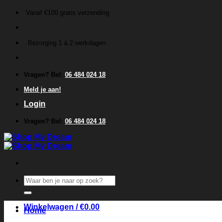
Ga
Vanaf €100 gratis verzending
naar
inhoud
Bezorging 1 á 2 werkdagen
Vragen? Bel:
06 484 024 18
Meld je aan!
Login
Vragen? Bel:
06 484 024 18
Zoeken
naar:
Winkelwagen /
€
0.00
Home