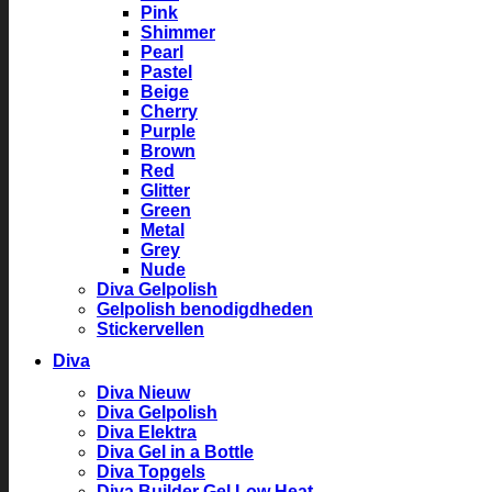
Pink
Shimmer
Pearl
Pastel
Beige
Cherry
Purple
Brown
Red
Glitter
Green
Metal
Grey
Nude
Diva Gelpolish
Gelpolish benodigdheden
Stickervellen
Diva
Diva Nieuw
Diva Gelpolish
Diva Elektra
Diva Gel in a Bottle
Diva Topgels
Diva Builder Gel Low Heat