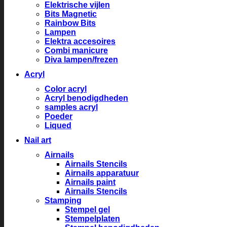
Elektrische vijlen
Bits Magnetic
Rainbow Bits
Lampen
Elektra accesoires
Combi manicure
Diva lampen/frezen
Acryl
Color acryl
Acryl benodigdheden
samples acryl
Poeder
Liqued
Nail art
Airnails
Airnails Stencils
Airnails apparatuur
Airnails paint
Airnails Stencils
Stamping
Stempel gel
Stempelplaten