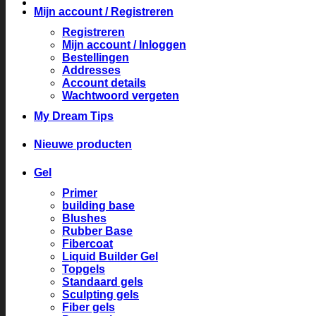
Mijn account / Registreren
Registreren
Mijn account / Inloggen
Bestellingen
Addresses
Account details
Wachtwoord vergeten
My Dream Tips
Nieuwe producten
Gel
Primer
building base
Blushes
Rubber Base
Fibercoat
Liquid Builder Gel
Topgels
Standaard gels
Sculpting gels
Fiber gels