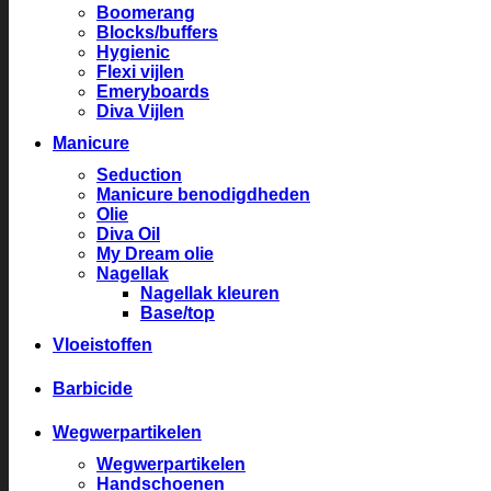
Boomerang
Blocks/buffers
Hygienic
Flexi vijlen
Emeryboards
Diva Vijlen
Manicure
Seduction
Manicure benodigdheden
Olie
Diva Oil
My Dream olie
Nagellak
Nagellak kleuren
Base/top
Vloeistoffen
Barbicide
Wegwerpartikelen
Wegwerpartikelen
Handschoenen