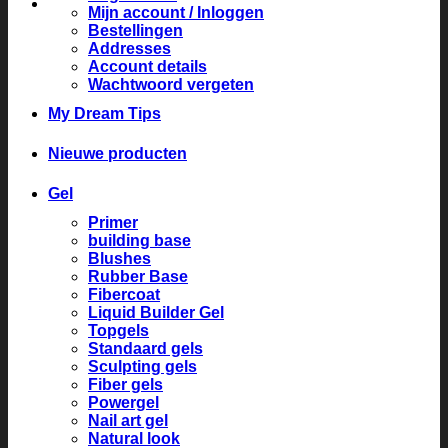
Mijn account / Inloggen
Bestellingen
Addresses
Account details
Wachtwoord vergeten
My Dream Tips
Nieuwe producten
Gel
Primer
building base
Blushes
Rubber Base
Fibercoat
Liquid Builder Gel
Topgels
Standaard gels
Sculpting gels
Fiber gels
Powergel
Nail art gel
Natural look