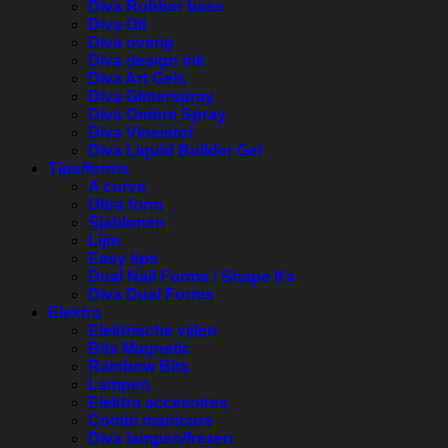
Diva Rubber base
Diva Oil
Diva overig
Diva design ink
Diva Art Gels
Diva Glitterspray
Diva Ombre Spray
Diva Vloeistof
Diva Liquid Builder Gel
Tips/forms
A curve
Ultra form
Sjablonen
Lijm
Easy tips
Dual Nail Forms / Shape It’s
Diva Dual Forms
Elektra
Elektrische vijlen
Bits Magnetic
Rainbow Bits
Lampen
Elektra accesoires
Combi manicure
Diva lampen/frezen