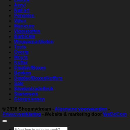
Acryl
Nail art
Penselen
Vijlen
Manicure
Vloeistoffen
Barbicide
Wegwerpartikelen
Tools
Overig
Moyra
Koffer
Display/Boxes
Boeken
Display/Boxes/koffers
Sale
Stoelen/zadelkruk
Startersets
Groepslessen
© 2026
Shopmydream
-
Algemene voorwaarden
-
Privacyverklaring
- Website & marketing door
WeDeCom
Zoeken