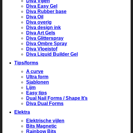
Diva Vijlen
Diva Easy Gel
Diva Rubber base
Diva Oil
Diva overig
Diva design ink
Diva Art Gels
Diva Glitterspray
Diva Ombre Spray
Diva Vloeistof
Diva Liquid Builder Gel
Tips/forms
A curve
Ultra form
Sjablonen
Lijm
Easy tips
Dual Nail Forms / Shape It’s
Diva Dual Forms
Elektra
Elektrische vijlen
Bits Magnetic
Rainbow Bits