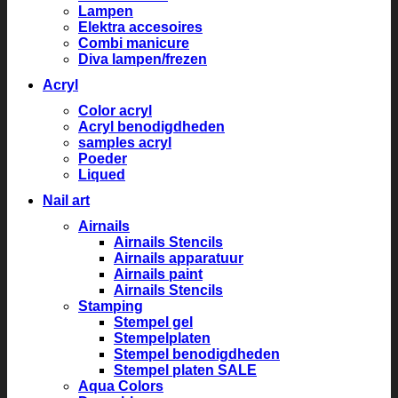
Lampen
Elektra accesoires
Combi manicure
Diva lampen/frezen
Acryl
Color acryl
Acryl benodigdheden
samples acryl
Poeder
Liqued
Nail art
Airnails
Airnails Stencils
Airnails apparatuur
Airnails paint
Airnails Stencils
Stamping
Stempel gel
Stempelplaten
Stempel benodigdheden
Stempel platen SALE
Aqua Colors