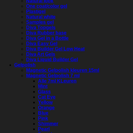
Natural look
One coat/color gel
Plastigel
Natural white
Samples gel
Diva Topgels
Diva Rubber base
Diva Gel in a Bottle
Diva Easy Gel
Diva Builder Gel Low Heat
Diva Art Gels
Diva Liquid Builder Gel
Gelpolish
Magnetic Gelpolish kleuren 15ml
Magnetic Gelpolish 7 ml
Alle 7ml KLeuren
Mint
Glass
Cat Eye
Yellow
Orange
Blue
Pink
Shimmer
Pearl