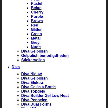
Pastel
Beige
Cherry
Purple
Brown
Red
Glitter
Green
Metal
Grey
Nude
Diva Gelpolish
Gelpolish benodigdheden
Stickervellen
Diva
Diva Nieuw
Diva Gelpolish
Diva Elektra
Diva Gel in a Bottle
Diva Topgels
Diva Builder Gel Low Heat
Diva Penselen
Diva Dual Forms