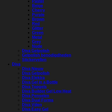
Pastel
Beige
Cherry
Purple
Brown
Red
Glitter
Green
Metal
Grey
Nude
Diva Gelpolish
Gelpolish benodigdheden
Stickervellen
Diva
Diva Nieuw
Diva Gelpolish
Diva Elektra
Diva Gel in a Bottle
Diva Topgels
Diva Builder Gel Low Heat
Diva Penselen
Diva Dual Forms
Diva Vijlen
Diva Easy Gel