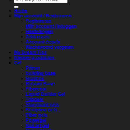
naar:
Home
Mijn account / Registreren
Registreren
Mijn account / Inloggen
Bestellingen
Addresses
Account details
Wachtwoord vergeten
My Dream Tips
Nieuwe producten
Gel
Primer
building base
Blushes
Rubber Base
Fibercoat
Liquid Builder Gel
Topgels
Standaard gels
Sculpting gels
Fiber gels
Powergel
Nail art gel