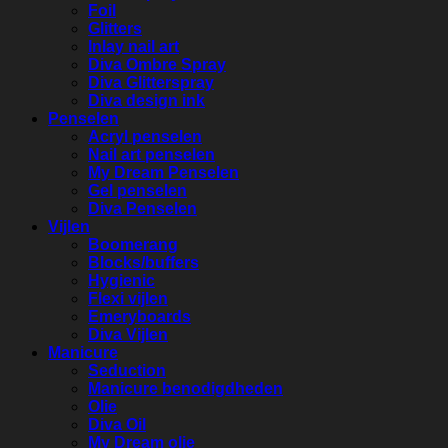
Foil
Glitters
Inlay nail art
Diva Ombre Spray
Diva Glitterspray
Diva design ink
Penselen
Acryl penselen
Nail art penselen
My Dream Penselen
Gel penselen
Diva Penselen
Vijlen
Boomerang
Blocks/buffers
Hygienic
Flexi vijlen
Emeryboards
Diva Vijlen
Manicure
Seduction
Manicure benodigdheden
Olie
Diva Oil
My Dream olie