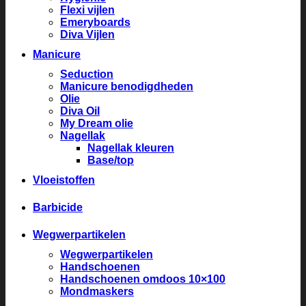
Flexi vijlen
Emeryboards
Diva Vijlen
Manicure
Seduction
Manicure benodigdheden
Olie
Diva Oil
My Dream olie
Nagellak
Nagellak kleuren
Base/top
Vloeistoffen
Barbicide
Wegwerpartikelen
Wegwerpartikelen
Handschoenen
Handschoenen omdoos 10×100
Mondmaskers