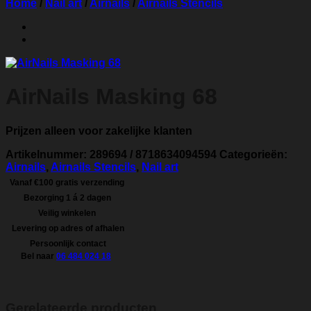
Home
/
Nail art
/
Airnails
/
Airnails Stencils
AirNails Masking 68
Prijzen alleen voor zakelijke klanten
Artikelnummer:
289694 / 8718634094594
Categorieën:
Airnails
,
Airnails Stencils
,
Nail art
Vanaf €100 gratis verzending
Bezorging 1 á 2 dagen
Veilig winkelen
Levering op adres of afhalen
Persoonlijk contact
Bel naar
06 484 024 18
Gerelateerde producten