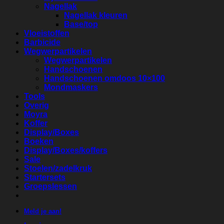
Nagellak
Nagellak kleuren
Base/top
Vloeistoffen
Barbicide
Wegwerpartikelen
Wegwerpartikelen
Handschoenen
Handschoenen omdoos 10×100
Mondmaskers
Tools
Overig
Moyra
Koffer
Display/Boxes
Boeken
Display/Boxes/koffers
Sale
Stoelen/zadelkruk
Startersets
Groepslessen
Meld je aan!