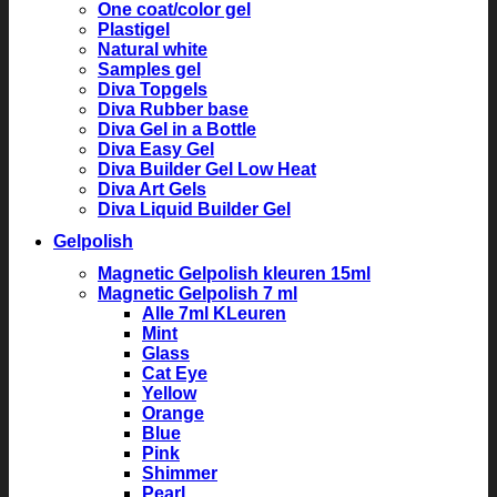
One coat/color gel
Plastigel
Natural white
Samples gel
Diva Topgels
Diva Rubber base
Diva Gel in a Bottle
Diva Easy Gel
Diva Builder Gel Low Heat
Diva Art Gels
Diva Liquid Builder Gel
Gelpolish
Magnetic Gelpolish kleuren 15ml
Magnetic Gelpolish 7 ml
Alle 7ml KLeuren
Mint
Glass
Cat Eye
Yellow
Orange
Blue
Pink
Shimmer
Pearl