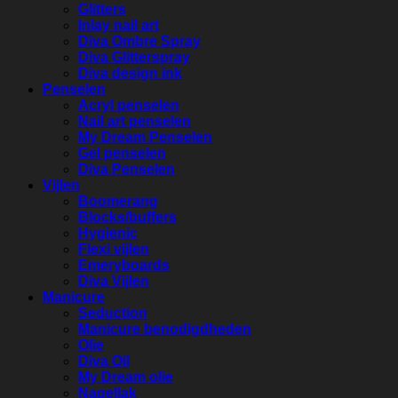
Glitters
Inlay nail art
Diva Ombre Spray
Diva Glitterspray
Diva design ink
Penselen
Acryl penselen
Nail art penselen
My Dream Penselen
Gel penselen
Diva Penselen
Vijlen
Boomerang
Blocks/buffers
Hygienic
Flexi vijlen
Emeryboards
Diva Vijlen
Manicure
Seduction
Manicure benodigdheden
Olie
Diva Oil
My Dream olie
Nagellak