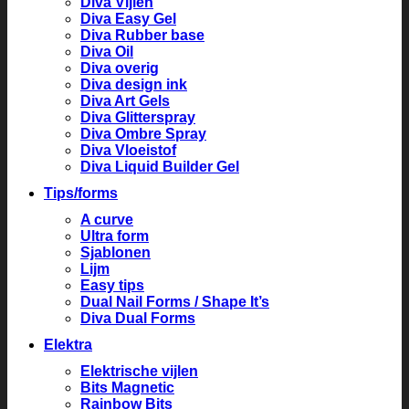
Diva Vijlen
Diva Easy Gel
Diva Rubber base
Diva Oil
Diva overig
Diva design ink
Diva Art Gels
Diva Glitterspray
Diva Ombre Spray
Diva Vloeistof
Diva Liquid Builder Gel
Tips/forms
A curve
Ultra form
Sjablonen
Lijm
Easy tips
Dual Nail Forms / Shape It’s
Diva Dual Forms
Elektra
Elektrische vijlen
Bits Magnetic
Rainbow Bits