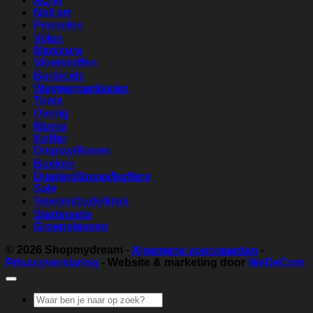
Nail art
Penselen
Vijlen
Manicure
Vloeistoffen
Barbicide
Wegwerpartikelen
Tools
Overig
Moyra
Koffer
Display/Boxes
Boeken
Display/Boxes/koffers
Sale
Stoelen/zadelkruk
Startersets
Groepslessen
© 2026
Shopmydream
-
Algemene voorwaarden
-
Privacyverklaring
- Website & marketing door
WeDeCom
Zoeken
naar: