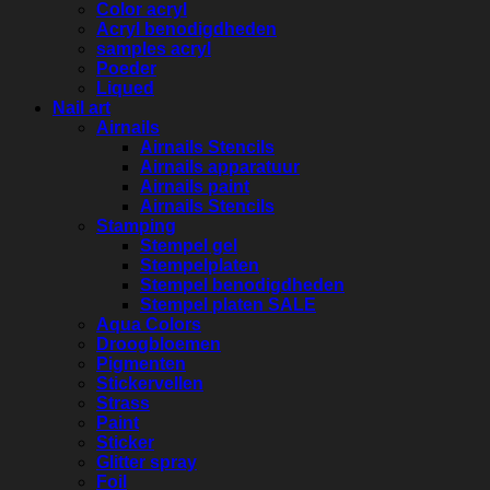
Color acryl
Acryl benodigdheden
samples acryl
Poeder
Liqued
Nail art
Airnails
Airnails Stencils
Airnails apparatuur
Airnails paint
Airnails Stencils
Stamping
Stempel gel
Stempelplaten
Stempel benodigdheden
Stempel platen SALE
Aqua Colors
Droogbloemen
Pigmenten
Stickervellen
Strass
Paint
Sticker
Glitter spray
Foil