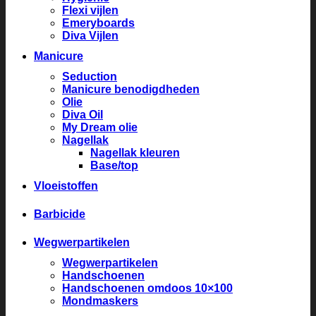
Flexi vijlen
Emeryboards
Diva Vijlen
Manicure
Seduction
Manicure benodigdheden
Olie
Diva Oil
My Dream olie
Nagellak
Nagellak kleuren
Base/top
Vloeistoffen
Barbicide
Wegwerpartikelen
Wegwerpartikelen
Handschoenen
Handschoenen omdoos 10×100
Mondmaskers