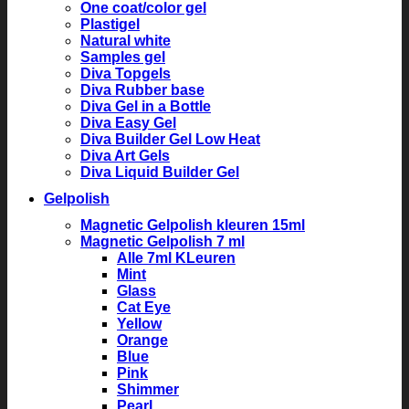
One coat/color gel
Plastigel
Natural white
Samples gel
Diva Topgels
Diva Rubber base
Diva Gel in a Bottle
Diva Easy Gel
Diva Builder Gel Low Heat
Diva Art Gels
Diva Liquid Builder Gel
Gelpolish
Magnetic Gelpolish kleuren 15ml
Magnetic Gelpolish 7 ml
Alle 7ml KLeuren
Mint
Glass
Cat Eye
Yellow
Orange
Blue
Pink
Shimmer
Pearl