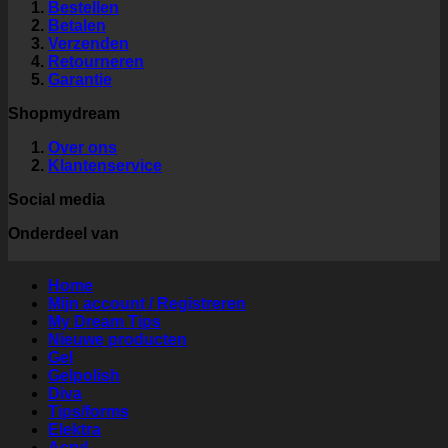
Bestellen
Betalen
Verzenden
Retourneren
Garantie
Shopmydream
Over ons
Klantenservice
Social media
Onderdeel van
Home
Mijn account / Registreren
My Dream Tips
Nieuwe producten
Gel
Gelpolish
Diva
Tips/forms
Elektra
Acryl