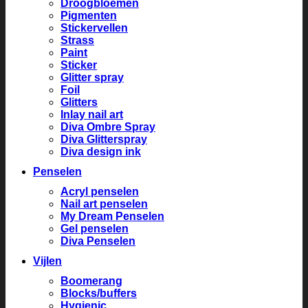
Droogbloemen
Pigmenten
Stickervellen
Strass
Paint
Sticker
Glitter spray
Foil
Glitters
Inlay nail art
Diva Ombre Spray
Diva Glitterspray
Diva design ink
Penselen
Acryl penselen
Nail art penselen
My Dream Penselen
Gel penselen
Diva Penselen
Vijlen
Boomerang
Blocks/buffers
Hygienic