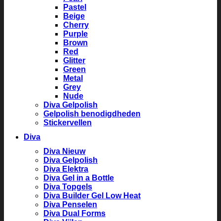
Pastel
Beige
Cherry
Purple
Brown
Red
Glitter
Green
Metal
Grey
Nude
Diva Gelpolish
Gelpolish benodigdheden
Stickervellen
Diva
Diva Nieuw
Diva Gelpolish
Diva Elektra
Diva Gel in a Bottle
Diva Topgels
Diva Builder Gel Low Heat
Diva Penselen
Diva Dual Forms