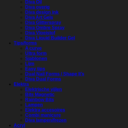
Diva Oil
Diva overig
Diva design ink
Diva Art Gels
Diva Glitterspray
Diva Ombre Spray
Diva Vloeistof
Diva Liquid Builder Gel
Tips/forms
A curve
Ultra form
Sjablonen
Lijm
Easy tips
Dual Nail Forms / Shape It’s
Diva Dual Forms
Elektra
Elektrische vijlen
Bits Magnetic
Rainbow Bits
Lampen
Elektra accesoires
Combi manicure
Diva lampen/frezen
Acryl