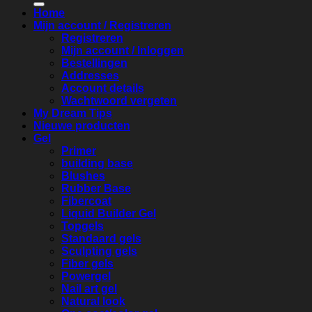
Home
Mijn account / Registreren
Registreren
Mijn account / Inloggen
Bestellingen
Addresses
Account details
Wachtwoord vergeten
My Dream Tips
Nieuwe producten
Gel
Primer
building base
Blushes
Rubber Base
Fibercoat
Liquid Builder Gel
Topgels
Standaard gels
Sculpting gels
Fiber gels
Powergel
Nail art gel
Natural look