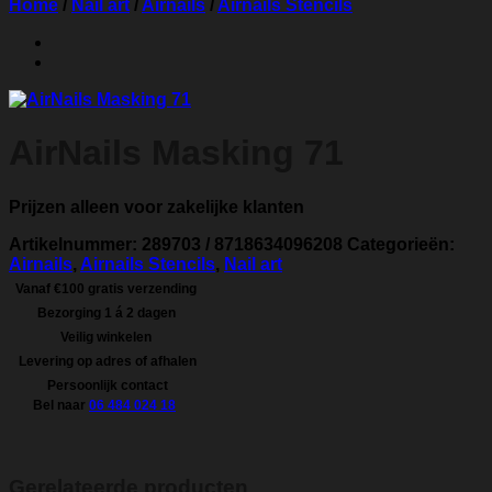
Home
/
Nail art
/
Airnails
/
Airnails Stencils
AirNails Masking 71
Prijzen alleen voor zakelijke klanten
Artikelnummer:
289703 / 8718634096208
Categorieën:
Airnails
,
Airnails Stencils
,
Nail art
Vanaf €100 gratis verzending
Bezorging 1 á 2 dagen
Veilig winkelen
Levering op adres of afhalen
Persoonlijk contact
Bel naar
06 484 024 18
Gerelateerde producten