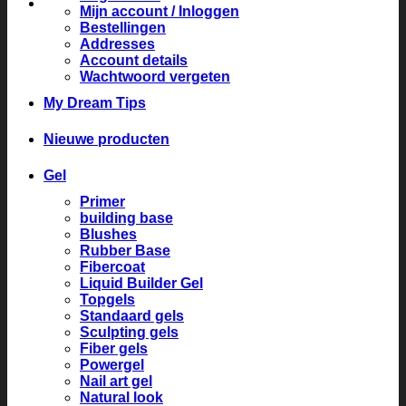
Mijn account / Inloggen
Bestellingen
Addresses
Account details
Wachtwoord vergeten
My Dream Tips
Nieuwe producten
Gel
Primer
building base
Blushes
Rubber Base
Fibercoat
Liquid Builder Gel
Topgels
Standaard gels
Sculpting gels
Fiber gels
Powergel
Nail art gel
Natural look