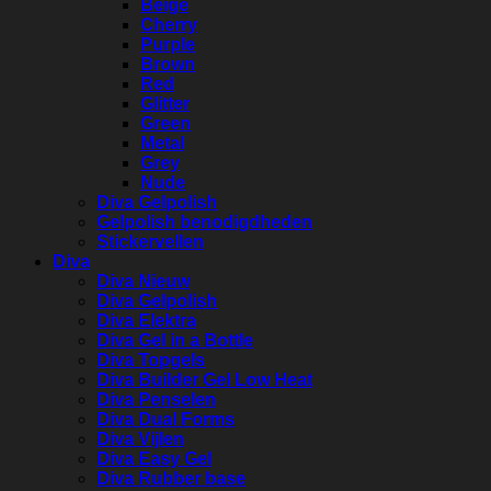
Beige
Cherry
Purple
Brown
Red
Glitter
Green
Metal
Grey
Nude
Diva Gelpolish
Gelpolish benodigdheden
Stickervellen
Diva
Diva Nieuw
Diva Gelpolish
Diva Elektra
Diva Gel in a Bottle
Diva Topgels
Diva Builder Gel Low Heat
Diva Penselen
Diva Dual Forms
Diva Vijlen
Diva Easy Gel
Diva Rubber base