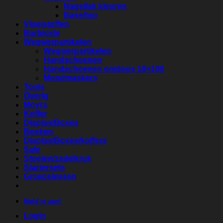
Nagellak kleuren
Base/top
Vloeistoffen
Barbicide
Wegwerpartikelen
Wegwerpartikelen
Handschoenen
Handschoenen omdoos 10×100
Mondmaskers
Tools
Overig
Moyra
Koffer
Display/Boxes
Boeken
Display/Boxes/koffers
Sale
Stoelen/zadelkruk
Startersets
Groepslessen
Meld je aan!
Login