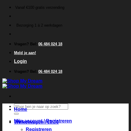
Ga
Vanaf €100 gratis verzending
naar
inhoud
Bezorging 1 á 2 werkdagen
Vragen? Bel:
06 484 024 18
Meld je aan!
Login
Vragen? Bel:
06 484 024 18
Zoeken
Home
naar:
Mijn account / Registreren
Winkelwagen /
€
0.00
Registreren