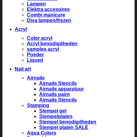
Lampen
Elektra accesoires
Combi manicure
Diva lampen/frezen
Acryl
Color acryl
Acryl benodigdheden
samples acryl
Poeder
Liqued
Nail art
Airnails
Airnails Stencils
Airnails apparatuur
Airnails paint
Airnails Stencils
Stamping
Stempel gel
Stempelplaten
Stempel benodigdheden
Stempel platen SALE
Aqua Colors