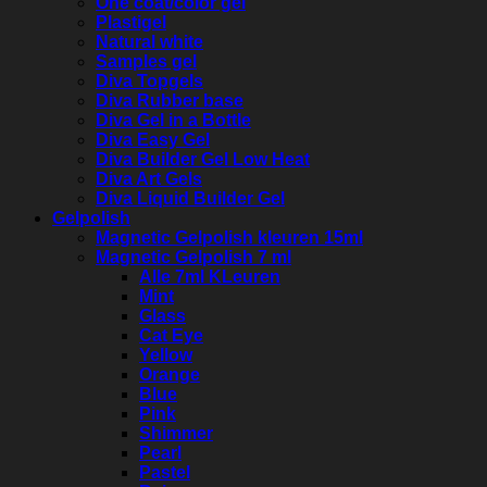
One coat/color gel
Plastigel
Natural white
Samples gel
Diva Topgels
Diva Rubber base
Diva Gel in a Bottle
Diva Easy Gel
Diva Builder Gel Low Heat
Diva Art Gels
Diva Liquid Builder Gel
Gelpolish
Magnetic Gelpolish kleuren 15ml
Magnetic Gelpolish 7 ml
Alle 7ml KLeuren
Mint
Glass
Cat Eye
Yellow
Orange
Blue
Pink
Shimmer
Pearl
Pastel