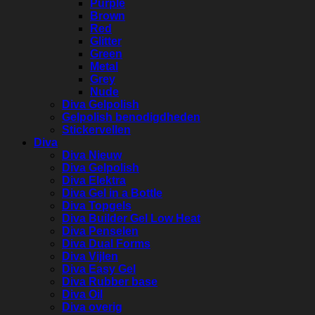
Purple
Brown
Red
Glitter
Green
Metal
Grey
Nude
Diva Gelpolish
Gelpolish benodigdheden
Stickervellen
Diva
Diva Nieuw
Diva Gelpolish
Diva Elektra
Diva Gel in a Bottle
Diva Topgels
Diva Builder Gel Low Heat
Diva Penselen
Diva Dual Forms
Diva Vijlen
Diva Easy Gel
Diva Rubber base
Diva Oil
Diva overig