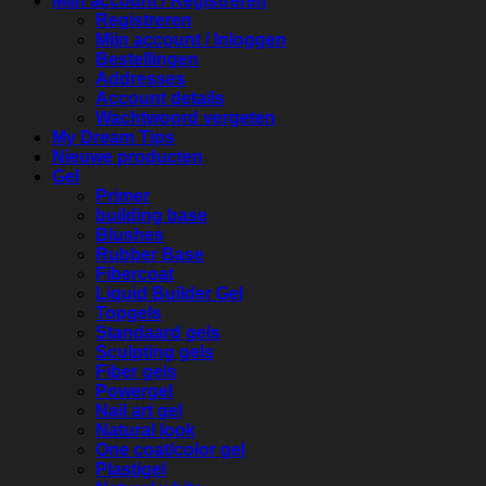
Mijn account / Registreren
Registreren
Mijn account / Inloggen
Bestellingen
Addresses
Account details
Wachtwoord vergeten
My Dream Tips
Nieuwe producten
Gel
Primer
building base
Blushes
Rubber Base
Fibercoat
Liquid Builder Gel
Topgels
Standaard gels
Sculpting gels
Fiber gels
Powergel
Nail art gel
Natural look
One coat/color gel
Plastigel