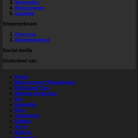
Verzenden
Retourneren
Garantie
Shopmydream
Over ons
Klantenservice
Social media
Onderdeel van
Home
Mijn account / Registreren
My Dream Tips
Nieuwe producten
Gel
Gelpolish
Diva
Tips/forms
Elektra
Acryl
Nail art
Penselen