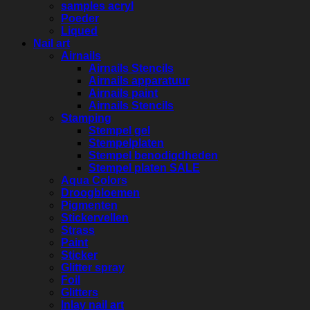
samples acryl
Poeder
Liqued
Nail art
Airnails
Airnails Stencils
Airnails apparatuur
Airnails paint
Airnails Stencils
Stamping
Stempel gel
Stempelplaten
Stempel benodigdheden
Stempel platen SALE
Aqua Colors
Droogbloemen
Pigmenten
Stickervellen
Strass
Paint
Sticker
Glitter spray
Foil
Glitters
Inlay nail art