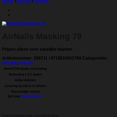
Home
/
Nail art
/
Airnails
AirNails Masking 79
Prijzen alleen voor zakelijke klanten
Artikelnummer:
289711 / 8718634001769
Categorieën:
Airnails
,
Nail art
Vanaf €100 gratis verzending
Bezorging 1 á 2 dagen
Veilig winkelen
Levering op adres of afhalen
Persoonlijk contact
Bel naar
06 484 024 18
Gerelateerde producten