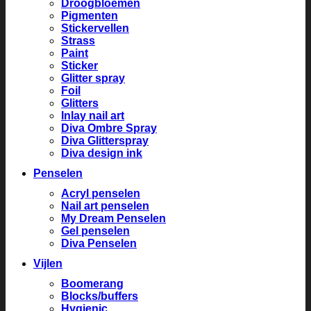
Droogbloemen
Pigmenten
Stickervellen
Strass
Paint
Sticker
Glitter spray
Foil
Glitters
Inlay nail art
Diva Ombre Spray
Diva Glitterspray
Diva design ink
Penselen
Acryl penselen
Nail art penselen
My Dream Penselen
Gel penselen
Diva Penselen
Vijlen
Boomerang
Blocks/buffers
Hygienic