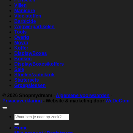
Vijlen
Manicure
Vloeistoffen
Barbicide
Wegwerpartikelen
Tools
Overig
Moyra
Koffer
Display/Boxes
Boeken
Display/Boxes/koffers
Sale
Stoelen/zadelkruk
Startersets
Groepslessen
© 2026
Shopmydream
-
Algemene voorwaarden
-
Privacyverklaring
- Website & marketing door
WeDeCom
Zoeken
naar:
Home