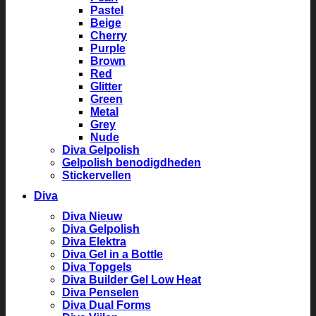
Pastel
Beige
Cherry
Purple
Brown
Red
Glitter
Green
Metal
Grey
Nude
Diva Gelpolish
Gelpolish benodigdheden
Stickervellen
Diva
Diva Nieuw
Diva Gelpolish
Diva Elektra
Diva Gel in a Bottle
Diva Topgels
Diva Builder Gel Low Heat
Diva Penselen
Diva Dual Forms