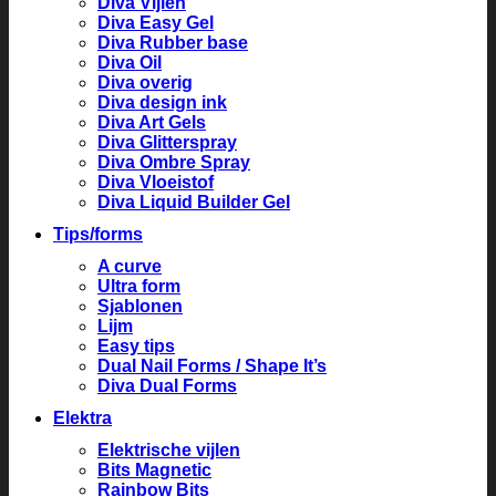
Diva Vijlen
Diva Easy Gel
Diva Rubber base
Diva Oil
Diva overig
Diva design ink
Diva Art Gels
Diva Glitterspray
Diva Ombre Spray
Diva Vloeistof
Diva Liquid Builder Gel
Tips/forms
A curve
Ultra form
Sjablonen
Lijm
Easy tips
Dual Nail Forms / Shape It’s
Diva Dual Forms
Elektra
Elektrische vijlen
Bits Magnetic
Rainbow Bits