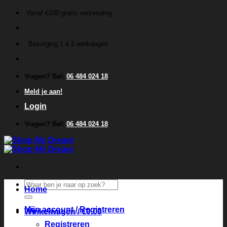
Ga
Vanaf €100 gratis verzending
naar
inhoud
Bezorging 1 á 2 werkdagen
Vragen? Bel:
06 484 024 18
Meld je aan!
Login
Vragen? Bel:
06 484 024 18
Zoeken
Home
naar:
Mijn account / Registreren
Winkelwagen /
€
0.00
Registreren