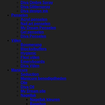
Diva Ombre Spray
Diva Glitterspray
Diva design ink
Penselen
Acryl penselen
Nail art penselen
My Dream Penselen
Gel penselen
Diva Penselen
Vijlen
Boomerang
Blocks/buffers
Hygienic
Flexi vijlen
Emeryboards
Diva Vijlen
Manicure
Seduction
Manicure benodigdheden
Olie
Diva Oil
My Dream olie
Nagellak
Nagellak kleuren
Base/top