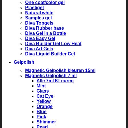
One coat/color gel
Plastigel
Natural white
Samples gel
Diva Topgels
Diva Rubber base
Diva Gel in a Bottle
Diva Easy Gel
Diva Builder Gel Low Heat
Diva Art Gels
Diva Liquid Builder Gel
Gelpolish
Magnetic Gelpolish kleuren 15ml
Magnetic Gelpolish 7 ml
Alle 7ml KLeuren
Mint
Glass
Cat Eye
Yellow
Orange
Blue
Pink
Shimmer
Pearl