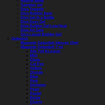
Natural white
Samples gel
Diva Topgels
Diva Rubber base
Diva Gel in a Bottle
Diva Easy Gel
Diva Builder Gel Low Heat
Diva Art Gels
Diva Liquid Builder Gel
Gelpolish
Magnetic Gelpolish kleuren 15ml
Magnetic Gelpolish 7 ml
Alle 7ml KLeuren
Mint
Glass
Cat Eye
Yellow
Orange
Blue
Pink
Shimmer
Pearl
Pastel
Beige
Cherry