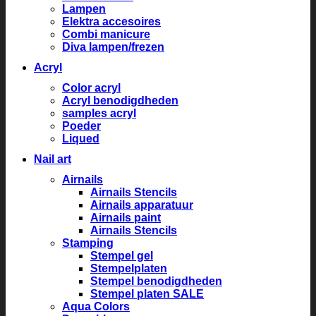
Lampen
Elektra accesoires
Combi manicure
Diva lampen/frezen
Acryl
Color acryl
Acryl benodigdheden
samples acryl
Poeder
Liqued
Nail art
Airnails
Airnails Stencils
Airnails apparatuur
Airnails paint
Airnails Stencils
Stamping
Stempel gel
Stempelplaten
Stempel benodigdheden
Stempel platen SALE
Aqua Colors