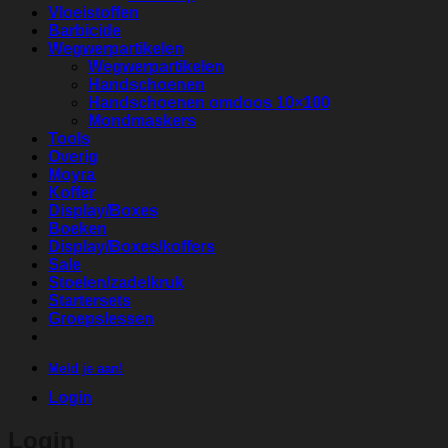
Vloeistoffen
Barbicide
Wegwerpartikelen
Wegwerpartikelen
Handschoenen
Handschoenen omdoos 10×100
Mondmaskers
Tools
Overig
Moyra
Koffer
Display/Boxes
Boeken
Display/Boxes/koffers
Sale
Stoelen/zadelkruk
Startersets
Groepslessen
Meld je aan!
Login
Login