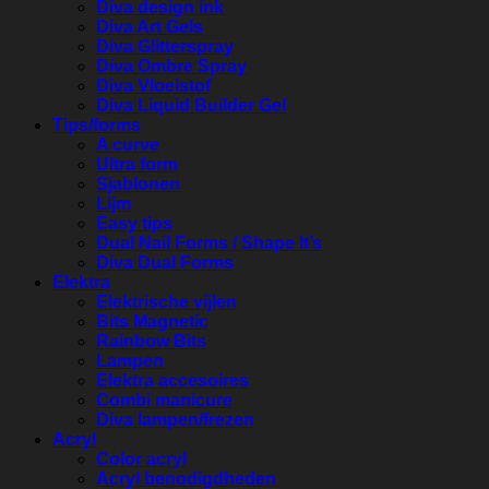
Diva design ink
Diva Art Gels
Diva Glitterspray
Diva Ombre Spray
Diva Vloeistof
Diva Liquid Builder Gel
Tips/forms
A curve
Ultra form
Sjablonen
Lijm
Easy tips
Dual Nail Forms / Shape It’s
Diva Dual Forms
Elektra
Elektrische vijlen
Bits Magnetic
Rainbow Bits
Lampen
Elektra accesoires
Combi manicure
Diva lampen/frezen
Acryl
Color acryl
Acryl benodigdheden