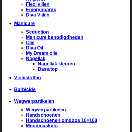
Flexi vijlen
Emeryboards
Diva Vijlen
Manicure
Seduction
Manicure benodigdheden
Olie
Diva Oil
My Dream olie
Nagellak
Nagellak kleuren
Base/top
Vloeistoffen
Barbicide
Wegwerpartikelen
Wegwerpartikelen
Handschoenen
Handschoenen omdoos 10×100
Mondmaskers