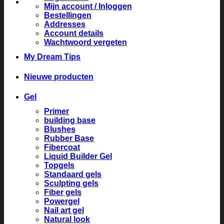
Mijn account / Inloggen
Bestellingen
Addresses
Account details
Wachtwoord vergeten
My Dream Tips
Nieuwe producten
Gel
Primer
building base
Blushes
Rubber Base
Fibercoat
Liquid Builder Gel
Topgels
Standaard gels
Sculpting gels
Fiber gels
Powergel
Nail art gel
Natural look