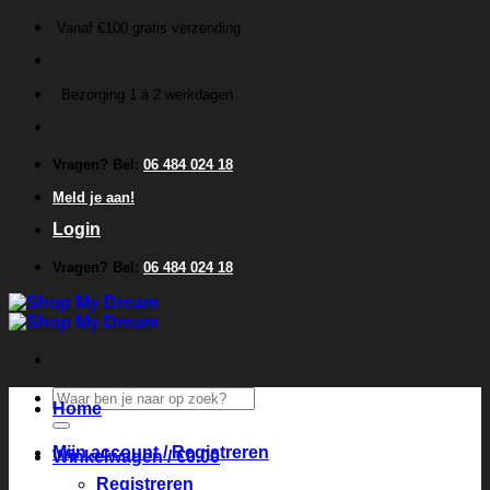
Ga
Vanaf €100 gratis verzending
naar
inhoud
Bezorging 1 á 2 werkdagen
Vragen? Bel:
06 484 024 18
Meld je aan!
Login
Vragen? Bel:
06 484 024 18
Zoeken
Home
naar:
Mijn account / Registreren
Winkelwagen /
€
0.00
Registreren