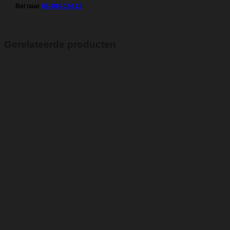
Bel naar
06 484 024 18
Gerelateerde producten