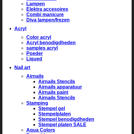
Lampen
Elektra accesoires
Combi manicure
Diva lampen/frezen
Acryl
Color acryl
Acryl benodigdheden
samples acryl
Poeder
Liqued
Nail art
Airnails
Airnails Stencils
Airnails apparatuur
Airnails paint
Airnails Stencils
Stamping
Stempel gel
Stempelplaten
Stempel benodigdheden
Stempel platen SALE
Aqua Colors