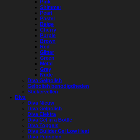
Pink
Shimmer
Pearl
Pastel
Beige
Cherry
Purple
Brown
Red
Glitter
Green
Metal
Grey
Nude
Diva Gelpolish
Gelpolish benodigdheden
Stickervellen
Diva
Diva Nieuw
Diva Gelpolish
Diva Elektra
Diva Gel in a Bottle
Diva Topgels
Diva Builder Gel Low Heat
Diva Penselen