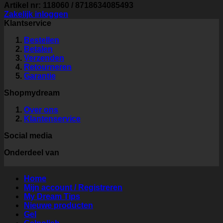
Artikel nr: 118060 / 8718634085493
Zakelijk inloggen
Klantservice
Bestellen
Betalen
Verzenden
Retourneren
Garantie
Shopmydream
Over ons
Klantenservice
Social media
Onderdeel van
Home
Mijn account / Registreren
My Dream Tips
Nieuwe producten
Gel