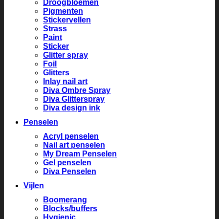
Droogbloemen
Pigmenten
Stickervellen
Strass
Paint
Sticker
Glitter spray
Foil
Glitters
Inlay nail art
Diva Ombre Spray
Diva Glitterspray
Diva design ink
Penselen
Acryl penselen
Nail art penselen
My Dream Penselen
Gel penselen
Diva Penselen
Vijlen
Boomerang
Blocks/buffers
Hygienic