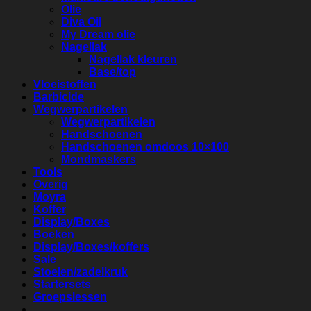
Olie
Diva Oil
My Dream olie
Nagellak
Nagellak kleuren
Base/top
Vloeistoffen
Barbicide
Wegwerpartikelen
Wegwerpartikelen
Handschoenen
Handschoenen omdoos 10×100
Mondmaskers
Tools
Overig
Moyra
Koffer
Display/Boxes
Boeken
Display/Boxes/koffers
Sale
Stoelen/zadelkruk
Startersets
Groepslessen