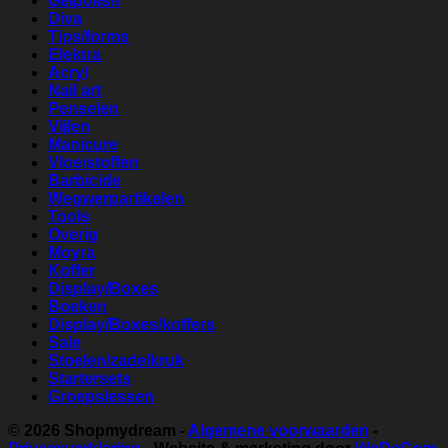
Gelpolish
Diva
Tips/forms
Elektra
Acryl
Nail art
Penselen
Vijlen
Manicure
Vloeistoffen
Barbicide
Wegwerpartikelen
Tools
Overig
Moyra
Koffer
Display/Boxes
Boeken
Display/Boxes/koffers
Sale
Stoelen/zadelkruk
Startersets
Groepslessen
© 2026
Shopmydream
-
Algemene voorwaarden
-