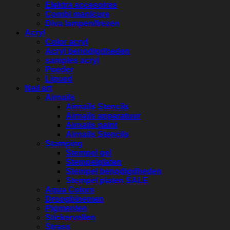
Elektra accesoires
Combi manicure
Diva lampen/frezen
Acryl
Color acryl
Acryl benodigdheden
samples acryl
Poeder
Liqued
Nail art
Airnails
Airnails Stencils
Airnails apparatuur
Airnails paint
Airnails Stencils
Stamping
Stempel gel
Stempelplaten
Stempel benodigdheden
Stempel platen SALE
Aqua Colors
Droogbloemen
Pigmenten
Stickervellen
Strass