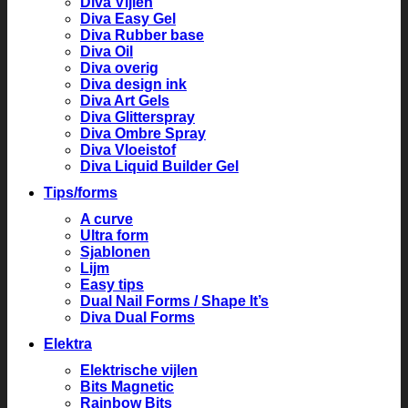
Diva Vijlen
Diva Easy Gel
Diva Rubber base
Diva Oil
Diva overig
Diva design ink
Diva Art Gels
Diva Glitterspray
Diva Ombre Spray
Diva Vloeistof
Diva Liquid Builder Gel
Tips/forms
A curve
Ultra form
Sjablonen
Lijm
Easy tips
Dual Nail Forms / Shape It’s
Diva Dual Forms
Elektra
Elektrische vijlen
Bits Magnetic
Rainbow Bits