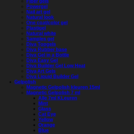
Fiber gels
Powergel
Nail art gel
Natural look
One coat/color gel
Plastigel
Natural white
Samples gel
Diva Topgels
Diva Rubber base
Diva Gel in a Bottle
Diva Easy Gel
Diva Builder Gel Low Heat
Diva Art Gels
Diva Liquid Builder Gel
Gelpolish
Magnetic Gelpolish kleuren 15ml
Magnetic Gelpolish 7 ml
Alle 7ml KLeuren
Mint
Glass
Cat Eye
Yellow
Orange
Blue