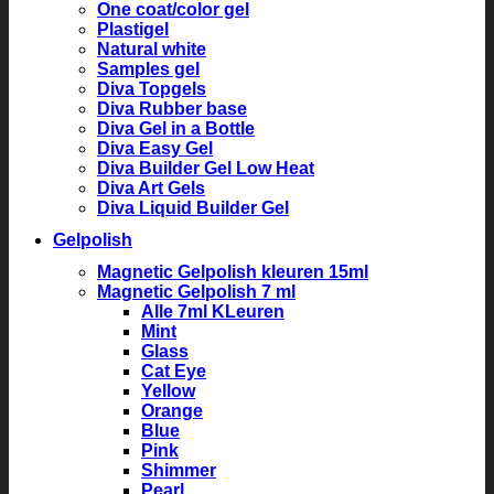
One coat/color gel
Plastigel
Natural white
Samples gel
Diva Topgels
Diva Rubber base
Diva Gel in a Bottle
Diva Easy Gel
Diva Builder Gel Low Heat
Diva Art Gels
Diva Liquid Builder Gel
Gelpolish
Magnetic Gelpolish kleuren 15ml
Magnetic Gelpolish 7 ml
Alle 7ml KLeuren
Mint
Glass
Cat Eye
Yellow
Orange
Blue
Pink
Shimmer
Pearl