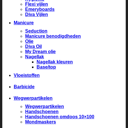
Flexi vijlen
Emeryboards
Diva Vijlen
Manicure
Seduction
Manicure benodigdheden
Olie
Diva Oil
My Dream olie
Nagellak
Nagellak kleuren
Base/top
Vloeistoffen
Barbicide
Wegwerpartikelen
Wegwerpartikelen
Handschoenen
Handschoenen omdoos 10×100
Mondmaskers