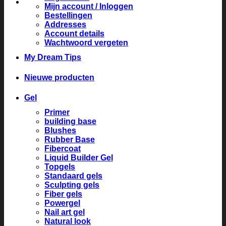
Mijn account / Inloggen
Bestellingen
Addresses
Account details
Wachtwoord vergeten
My Dream Tips
Nieuwe producten
Gel
Primer
building base
Blushes
Rubber Base
Fibercoat
Liquid Builder Gel
Topgels
Standaard gels
Sculpting gels
Fiber gels
Powergel
Nail art gel
Natural look