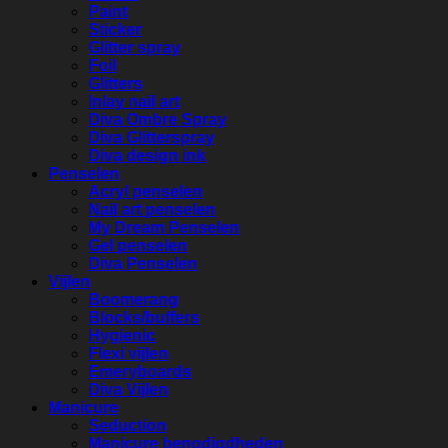
Paint
Sticker
Glitter spray
Foil
Glitters
Inlay nail art
Diva Ombre Spray
Diva Glitterspray
Diva design ink
Penselen
Acryl penselen
Nail art penselen
My Dream Penselen
Gel penselen
Diva Penselen
Vijlen
Boomerang
Blocks/buffers
Hygienic
Flexi vijlen
Emeryboards
Diva Vijlen
Manicure
Seduction
Manicure benodigdheden