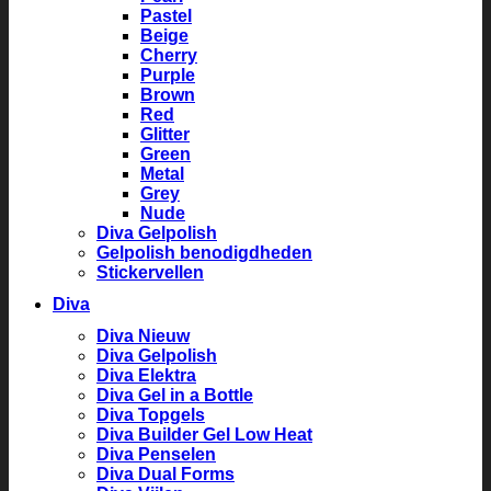
Pastel
Beige
Cherry
Purple
Brown
Red
Glitter
Green
Metal
Grey
Nude
Diva Gelpolish
Gelpolish benodigdheden
Stickervellen
Diva
Diva Nieuw
Diva Gelpolish
Diva Elektra
Diva Gel in a Bottle
Diva Topgels
Diva Builder Gel Low Heat
Diva Penselen
Diva Dual Forms