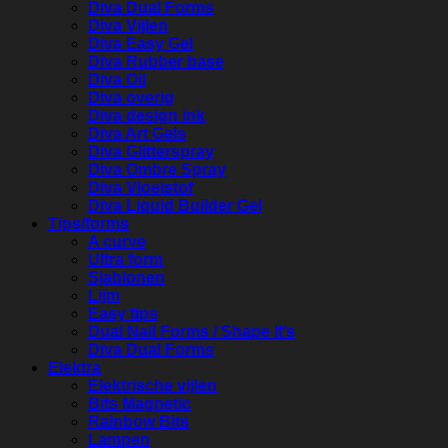
Diva Dual Forms
Diva Vijlen
Diva Easy Gel
Diva Rubber base
Diva Oil
Diva overig
Diva design ink
Diva Art Gels
Diva Glitterspray
Diva Ombre Spray
Diva Vloeistof
Diva Liquid Builder Gel
Tips/forms
A curve
Ultra form
Sjablonen
Lijm
Easy tips
Dual Nail Forms / Shape It’s
Diva Dual Forms
Elektra
Elektrische vijlen
Bits Magnetic
Rainbow Bits
Lampen