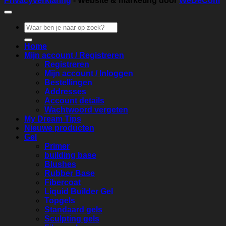
Privacyverklaring
- Website & marketing door
WeDeCom
Zoeken
naar:
Home
Mijn account / Registreren
Registreren
Mijn account / Inloggen
Bestellingen
Addresses
Account details
Wachtwoord vergeten
My Dream Tips
Nieuwe producten
Gel
Primer
building base
Blushes
Rubber Base
Fibercoat
Liquid Builder Gel
Topgels
Standaard gels
Sculpting gels