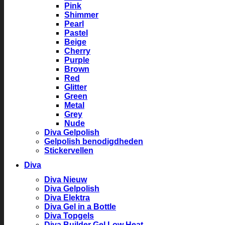
Pink
Shimmer
Pearl
Pastel
Beige
Cherry
Purple
Brown
Red
Glitter
Green
Metal
Grey
Nude
Diva Gelpolish
Gelpolish benodigdheden
Stickervellen
Diva
Diva Nieuw
Diva Gelpolish
Diva Elektra
Diva Gel in a Bottle
Diva Topgels
Diva Builder Gel Low Heat