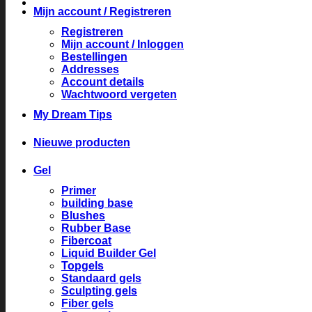
Mijn account / Registreren
Registreren
Mijn account / Inloggen
Bestellingen
Addresses
Account details
Wachtwoord vergeten
My Dream Tips
Nieuwe producten
Gel
Primer
building base
Blushes
Rubber Base
Fibercoat
Liquid Builder Gel
Topgels
Standaard gels
Sculpting gels
Fiber gels