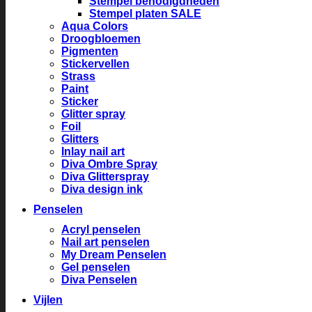
Stempel benodigdheden
Stempel platen SALE
Aqua Colors
Droogbloemen
Pigmenten
Stickervellen
Strass
Paint
Sticker
Glitter spray
Foil
Glitters
Inlay nail art
Diva Ombre Spray
Diva Glitterspray
Diva design ink
Penselen
Acryl penselen
Nail art penselen
My Dream Penselen
Gel penselen
Diva Penselen
Vijlen