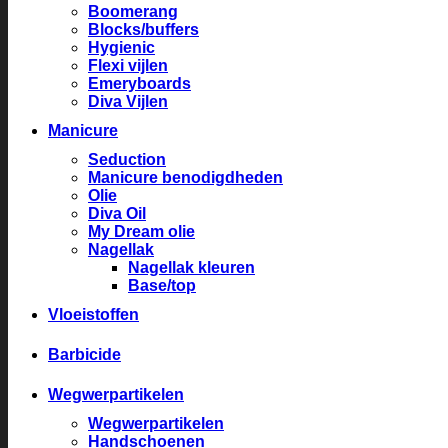
Boomerang
Blocks/buffers
Hygienic
Flexi vijlen
Emeryboards
Diva Vijlen
Manicure
Seduction
Manicure benodigdheden
Olie
Diva Oil
My Dream olie
Nagellak
Nagellak kleuren
Base/top
Vloeistoffen
Barbicide
Wegwerpartikelen
Wegwerpartikelen
Handschoenen