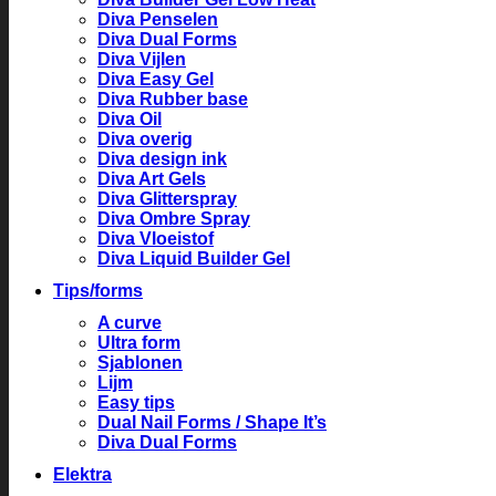
Diva Penselen
Diva Dual Forms
Diva Vijlen
Diva Easy Gel
Diva Rubber base
Diva Oil
Diva overig
Diva design ink
Diva Art Gels
Diva Glitterspray
Diva Ombre Spray
Diva Vloeistof
Diva Liquid Builder Gel
Tips/forms
A curve
Ultra form
Sjablonen
Lijm
Easy tips
Dual Nail Forms / Shape It’s
Diva Dual Forms
Elektra