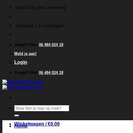
Ga
Vanaf €100 gratis verzending
naar
inhoud
Bezorging 1 á 2 werkdagen
Vragen? Bel:
06 484 024 18
Meld je aan!
Login
Vragen? Bel:
06 484 024 18
Zoeken
naar:
Winkelwagen /
€
0.00
Home