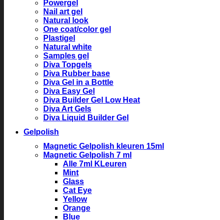
Powergel
Nail art gel
Natural look
One coat/color gel
Plastigel
Natural white
Samples gel
Diva Topgels
Diva Rubber base
Diva Gel in a Bottle
Diva Easy Gel
Diva Builder Gel Low Heat
Diva Art Gels
Diva Liquid Builder Gel
Gelpolish
Magnetic Gelpolish kleuren 15ml
Magnetic Gelpolish 7 ml
Alle 7ml KLeuren
Mint
Glass
Cat Eye
Yellow
Orange
Blue