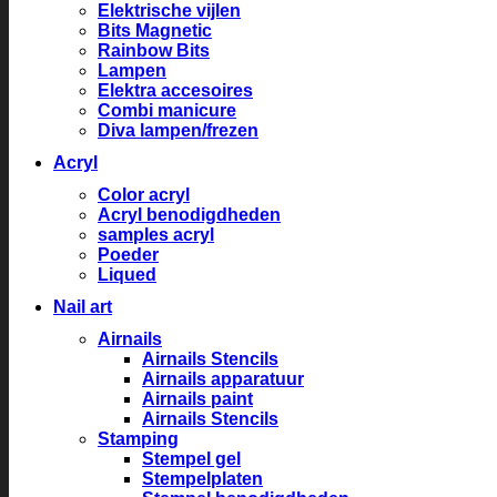
Elektrische vijlen
Bits Magnetic
Rainbow Bits
Lampen
Elektra accesoires
Combi manicure
Diva lampen/frezen
Acryl
Color acryl
Acryl benodigdheden
samples acryl
Poeder
Liqued
Nail art
Airnails
Airnails Stencils
Airnails apparatuur
Airnails paint
Airnails Stencils
Stamping
Stempel gel
Stempelplaten