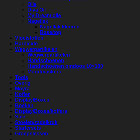
Olie
Diva Oil
My Dream olie
Nagellak
Nagellak kleuren
Base/top
Vloeistoffen
Barbicide
Wegwerpartikelen
Wegwerpartikelen
Handschoenen
Handschoenen omdoos 10×100
Mondmaskers
Tools
Overig
Moyra
Koffer
Display/Boxes
Boeken
Display/Boxes/koffers
Sale
Stoelen/zadelkruk
Startersets
Groepslessen