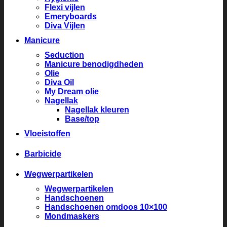
Flexi vijlen
Emeryboards
Diva Vijlen
Manicure
Seduction
Manicure benodigdheden
Olie
Diva Oil
My Dream olie
Nagellak
Nagellak kleuren
Base/top
Vloeistoffen
Barbicide
Wegwerpartikelen
Wegwerpartikelen
Handschoenen
Handschoenen omdoos 10×100
Mondmaskers