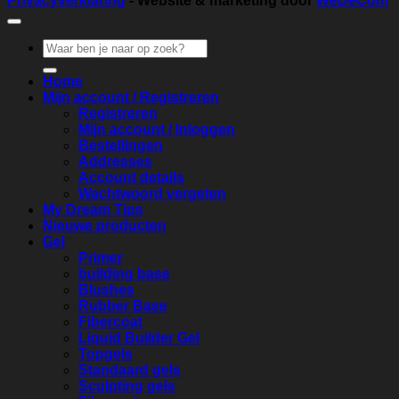
Privacyverklaring
- Website & marketing door
WeDeCom
Zoeken
naar:
Home
Mijn account / Registreren
Registreren
Mijn account / Inloggen
Bestellingen
Addresses
Account details
Wachtwoord vergeten
My Dream Tips
Nieuwe producten
Gel
Primer
building base
Blushes
Rubber Base
Fibercoat
Liquid Builder Gel
Topgels
Standaard gels
Sculpting gels