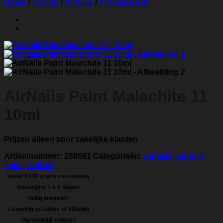
Home
/
Nail art
/
Airnails
/
Airnails paint
AirNails Paint Malachite 11
10ml
Prijzen alleen voor zakelijke klanten
Artikelnummer:
289561
Categorieën:
Airnails
,
Airnails
paint
,
Nail art
Vanaf €100 gratis verzending
Bezorging 1 á 2 dagen
Veilig winkelen
Levering op adres of afhalen
Persoonlijk contact