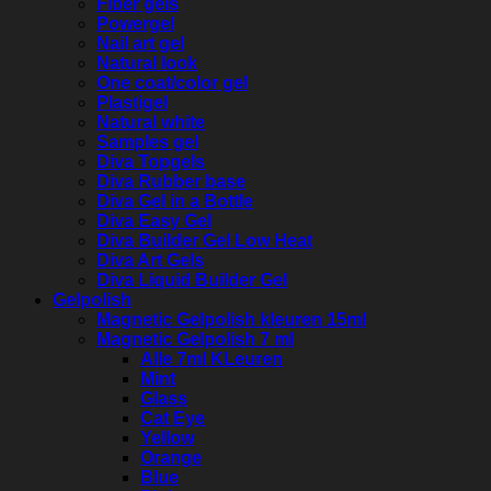
Fiber gels
Powergel
Nail art gel
Natural look
One coat/color gel
Plastigel
Natural white
Samples gel
Diva Topgels
Diva Rubber base
Diva Gel in a Bottle
Diva Easy Gel
Diva Builder Gel Low Heat
Diva Art Gels
Diva Liquid Builder Gel
Gelpolish
Magnetic Gelpolish kleuren 15ml
Magnetic Gelpolish 7 ml
Alle 7ml KLeuren
Mint
Glass
Cat Eye
Yellow
Orange
Blue