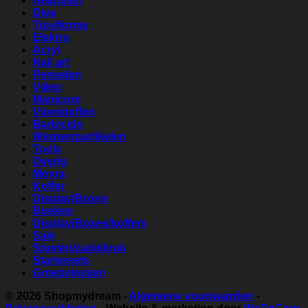
Gelpolish
Diva
Tips/forms
Elektra
Acryl
Nail art
Penselen
Vijlen
Manicure
Vloeistoffen
Barbicide
Wegwerpartikelen
Tools
Overig
Moyra
Koffer
Display/Boxes
Boeken
Display/Boxes/koffers
Sale
Stoelen/zadelkruk
Startersets
Groepslessen
© 2026
Shopmydream
-
Algemene voorwaarden
-