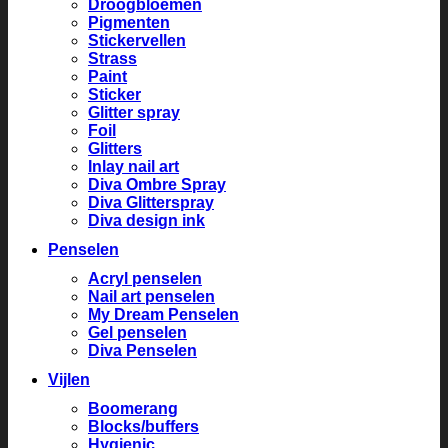
Droogbloemen
Pigmenten
Stickervellen
Strass
Paint
Sticker
Glitter spray
Foil
Glitters
Inlay nail art
Diva Ombre Spray
Diva Glitterspray
Diva design ink
Penselen
Acryl penselen
Nail art penselen
My Dream Penselen
Gel penselen
Diva Penselen
Vijlen
Boomerang
Blocks/buffers
Hygienic