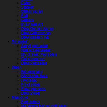
Paint
Sticker
Glitter spray
Foil
Glitters
Inlay nail art
Diva Ombre Spray
Diva Glitterspray
Diva design ink
Penselen
Acryl penselen
Nail art penselen
My Dream Penselen
Gel penselen
Diva Penselen
Vijlen
Boomerang
Blocks/buffers
Hygienic
Flexi vijlen
Emeryboards
Diva Vijlen
Manicure
Seduction
Manicure benodigdheden