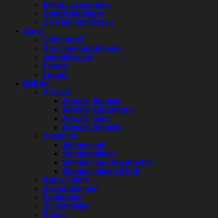
Elektra accesoires
Combi manicure
Diva lampen/frezen
Acryl
Color acryl
Acryl benodigdheden
samples acryl
Poeder
Liqued
Nail art
Airnails
Airnails Stencils
Airnails apparatuur
Airnails paint
Airnails Stencils
Stamping
Stempel gel
Stempelplaten
Stempel benodigdheden
Stempel platen SALE
Aqua Colors
Droogbloemen
Pigmenten
Stickervellen
Strass