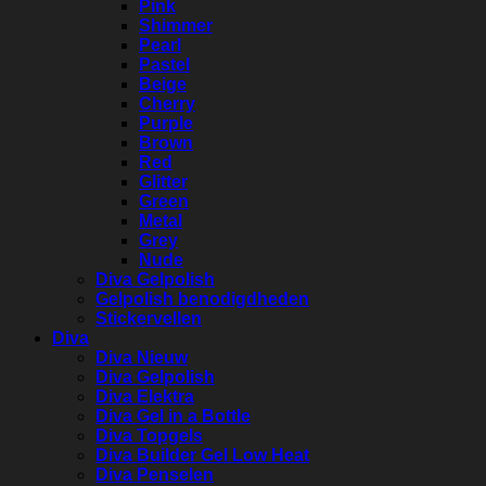
Pink
Shimmer
Pearl
Pastel
Beige
Cherry
Purple
Brown
Red
Glitter
Green
Metal
Grey
Nude
Diva Gelpolish
Gelpolish benodigdheden
Stickervellen
Diva
Diva Nieuw
Diva Gelpolish
Diva Elektra
Diva Gel in a Bottle
Diva Topgels
Diva Builder Gel Low Heat
Diva Penselen