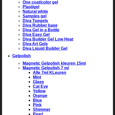
One coat/color gel
Plastigel
Natural white
Samples gel
Diva Topgels
Diva Rubber base
Diva Gel in a Bottle
Diva Easy Gel
Diva Builder Gel Low Heat
Diva Art Gels
Diva Liquid Builder Gel
Gelpolish
Magnetic Gelpolish kleuren 15ml
Magnetic Gelpolish 7 ml
Alle 7ml KLeuren
Mint
Glass
Cat Eye
Yellow
Orange
Blue
Pink
Shimmer
Pearl