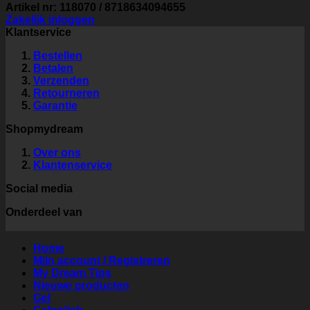
Artikel nr: 118070 / 8718634094655
Zakelijk inloggen
Klantservice
Bestellen
Betalen
Verzenden
Retourneren
Garantie
Shopmydream
Over ons
Klantenservice
Social media
Onderdeel van
Home
Mijn account / Registreren
My Dream Tips
Nieuwe producten
Gel