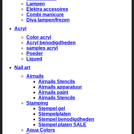
Lampen
Elektra accesoires
Combi manicure
Diva lampen/frezen
Acryl
Color acryl
Acryl benodigdheden
samples acryl
Poeder
Liqued
Nail art
Airnails
Airnails Stencils
Airnails apparatuur
Airnails paint
Airnails Stencils
Stamping
Stempel gel
Stempelplaten
Stempel benodigdheden
Stempel platen SALE
Aqua Colors