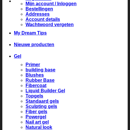
Mijn account / Inloggen
Bestellingen
Addresses
Account details
Wachtwoord vergeten
My Dream Tips
Nieuwe producten
Gel
Primer
building base
Blushes
Rubber Base
Fibercoat
Liquid Builder Gel
Topgels
Standaard gels
Sculpting gels
Fiber gels
Powergel
Nail art gel
Natural look