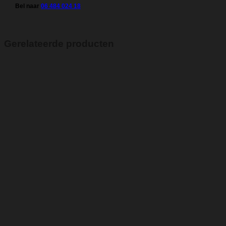
Bel naar
06 484 024 18
Gerelateerde producten