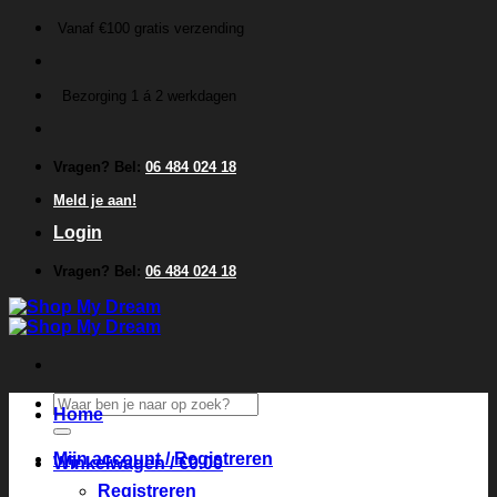
Ga
Vanaf €100 gratis verzending
naar
inhoud
Bezorging 1 á 2 werkdagen
Vragen? Bel:
06 484 024 18
Meld je aan!
Login
Vragen? Bel:
06 484 024 18
Zoeken
Home
naar:
Mijn account / Registreren
Winkelwagen /
€
0.00
Registreren