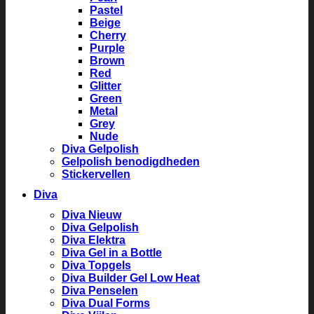
Pastel
Beige
Cherry
Purple
Brown
Red
Glitter
Green
Metal
Grey
Nude
Diva Gelpolish
Gelpolish benodigdheden
Stickervellen
Diva
Diva Nieuw
Diva Gelpolish
Diva Elektra
Diva Gel in a Bottle
Diva Topgels
Diva Builder Gel Low Heat
Diva Penselen
Diva Dual Forms