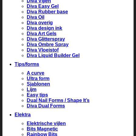
Diva Vijlen
Diva Easy Gel
Diva Rubber base
Diva Oil
Diva overig
Diva design ink
Diva Art Gels
Diva Glitterspray
Diva Ombre Spray
Diva Vloeistof
Diva Liquid Builder Gel
Tips/forms
A curve
Ultra form
Sjablonen
Lijm
Easy tips
Dual Nail Forms / Shape It’s
Diva Dual Forms
Elektra
Elektrische vijlen
Bits Magnetic
Rainbow Bits