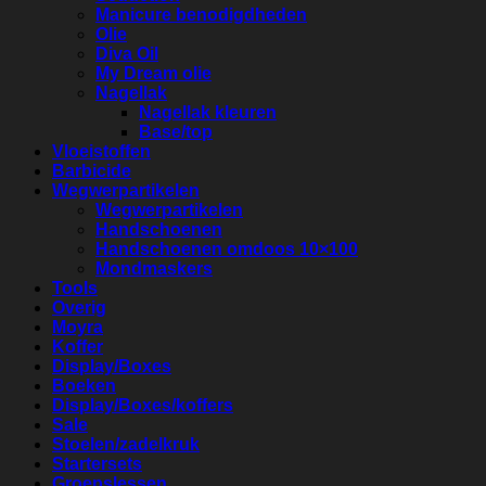
Manicure benodigdheden
Olie
Diva Oil
My Dream olie
Nagellak
Nagellak kleuren
Base/top
Vloeistoffen
Barbicide
Wegwerpartikelen
Wegwerpartikelen
Handschoenen
Handschoenen omdoos 10×100
Mondmaskers
Tools
Overig
Moyra
Koffer
Display/Boxes
Boeken
Display/Boxes/koffers
Sale
Stoelen/zadelkruk
Startersets
Groepslessen