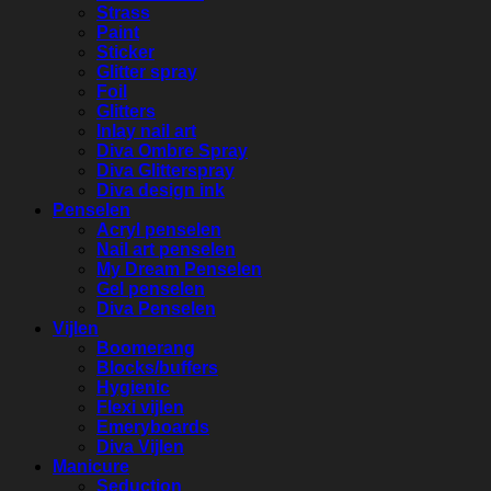
Strass
Paint
Sticker
Glitter spray
Foil
Glitters
Inlay nail art
Diva Ombre Spray
Diva Glitterspray
Diva design ink
Penselen
Acryl penselen
Nail art penselen
My Dream Penselen
Gel penselen
Diva Penselen
Vijlen
Boomerang
Blocks/buffers
Hygienic
Flexi vijlen
Emeryboards
Diva Vijlen
Manicure
Seduction