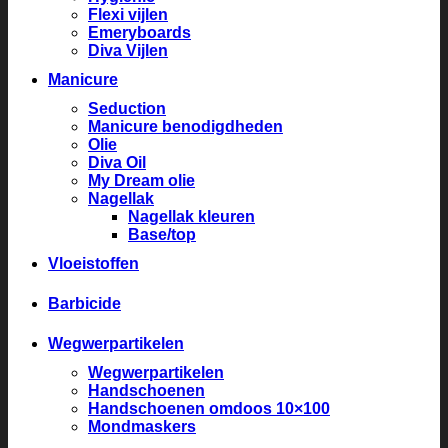
Flexi vijlen
Emeryboards
Diva Vijlen
Manicure
Seduction
Manicure benodigdheden
Olie
Diva Oil
My Dream olie
Nagellak
Nagellak kleuren
Base/top
Vloeistoffen
Barbicide
Wegwerpartikelen
Wegwerpartikelen
Handschoenen
Handschoenen omdoos 10×100
Mondmaskers