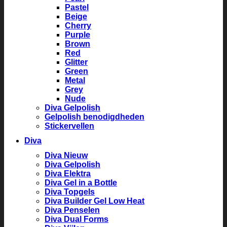
Pastel
Beige
Cherry
Purple
Brown
Red
Glitter
Green
Metal
Grey
Nude
Diva Gelpolish
Gelpolish benodigdheden
Stickervellen
Diva
Diva Nieuw
Diva Gelpolish
Diva Elektra
Diva Gel in a Bottle
Diva Topgels
Diva Builder Gel Low Heat
Diva Penselen
Diva Dual Forms