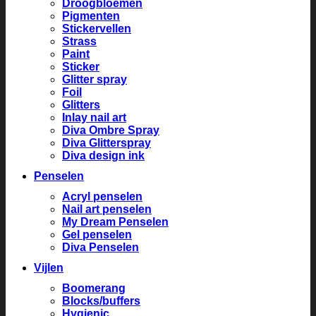
Droogbloemen
Pigmenten
Stickervellen
Strass
Paint
Sticker
Glitter spray
Foil
Glitters
Inlay nail art
Diva Ombre Spray
Diva Glitterspray
Diva design ink
Penselen
Acryl penselen
Nail art penselen
My Dream Penselen
Gel penselen
Diva Penselen
Vijlen
Boomerang
Blocks/buffers
Hygienic