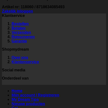
Artikel nr: 118060 / 8718634085493
Zakelijk inloggen
Klantservice
Bestellen
Betalen
Verzenden
Retourneren
Garantie
Shopmydream
Over ons
Klantenservice
Social media
Onderdeel van
Home
Mijn account / Registreren
My Dream Tips
Nieuwe producten