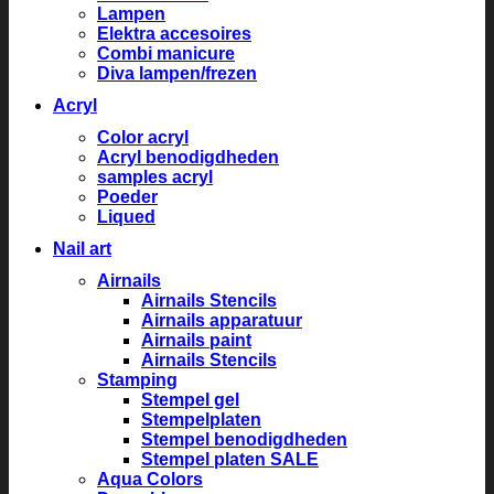
Lampen
Elektra accesoires
Combi manicure
Diva lampen/frezen
Acryl
Color acryl
Acryl benodigdheden
samples acryl
Poeder
Liqued
Nail art
Airnails
Airnails Stencils
Airnails apparatuur
Airnails paint
Airnails Stencils
Stamping
Stempel gel
Stempelplaten
Stempel benodigdheden
Stempel platen SALE
Aqua Colors