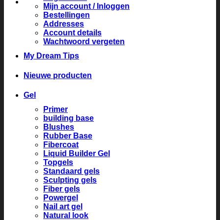
Mijn account / Inloggen
Bestellingen
Addresses
Account details
Wachtwoord vergeten
My Dream Tips
Nieuwe producten
Gel
Primer
building base
Blushes
Rubber Base
Fibercoat
Liquid Builder Gel
Topgels
Standaard gels
Sculpting gels
Fiber gels
Powergel
Nail art gel
Natural look