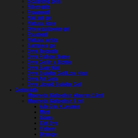
Sculpting gels
Fiber gels
Powergel
Nail art gel
Natural look
One coat/color gel
Plastigel
Natural white
Samples gel
Diva Topgels
Diva Rubber base
Diva Gel in a Bottle
Diva Easy Gel
Diva Builder Gel Low Heat
Diva Art Gels
Diva Liquid Builder Gel
Gelpolish
Magnetic Gelpolish kleuren 15ml
Magnetic Gelpolish 7 ml
Alle 7ml KLeuren
Mint
Glass
Cat Eye
Yellow
Orange