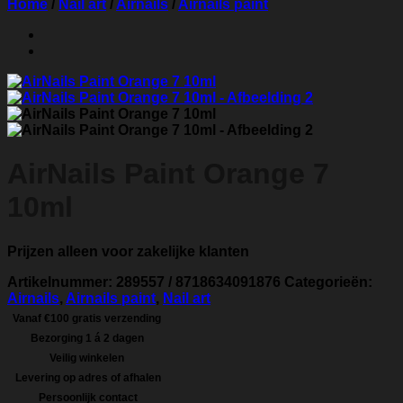
Home
/
Nail art
/
Airnails
/
Airnails paint
AirNails Paint Orange 7
10ml
Prijzen alleen voor zakelijke klanten
Artikelnummer:
289557 / 8718634091876
Categorieën:
Airnails
,
Airnails paint
,
Nail art
Vanaf €100 gratis verzending
Bezorging 1 á 2 dagen
Veilig winkelen
Levering op adres of afhalen
Persoonlijk contact