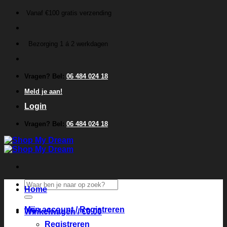
Ga
Vanaf €100 gratis verzending
naar
inhoud
Bezorging 1 á 2 werkdagen
Vragen? Bel:
06 484 024 18
Meld je aan!
Login
Vragen? Bel:
06 484 024 18
Zoeken
Home
naar:
Mijn account / Registreren
Winkelwagen /
€
0.00
Registreren