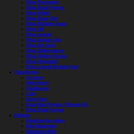
Diva Penselen
Diva Dual Forms
Diva Vijlen
Diva Easy Gel
Diva Rubber base
Diva Oil
Diva overig
Diva design ink
Diva Art Gels
Diva Glitterspray
Diva Ombre Spray
Diva Vloeistof
Diva Liquid Builder Gel
Tips/forms
A curve
Ultra form
Sjablonen
Lijm
Easy tips
Dual Nail Forms / Shape It’s
Diva Dual Forms
Elektra
Elektrische vijlen
Bits Magnetic
Rainbow Bits