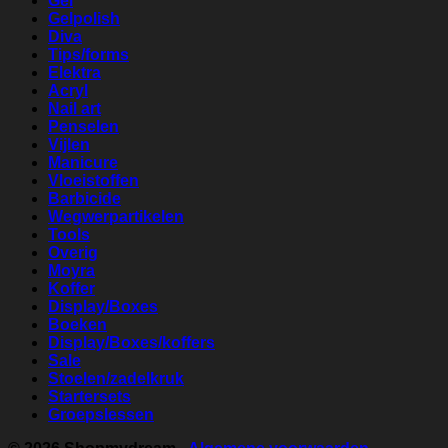
Gel
Gelpolish
Diva
Tips/forms
Elektra
Acryl
Nail art
Penselen
Vijlen
Manicure
Vloeistoffen
Barbicide
Wegwerpartikelen
Tools
Overig
Moyra
Koffer
Display/Boxes
Boeken
Display/Boxes/koffers
Sale
Stoelen/zadelkruk
Startersets
Groepslessen