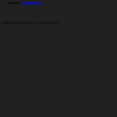
Bel naar
06 484 024 18
Gerelateerde producten