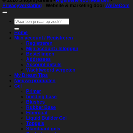
© 2026
Shopmydream
-
Algemene voorwaarden
-
Privacyverklaring
- Website & marketing door
WeDeCom
Zoeken
naar:
Home
Mijn account / Registreren
Registreren
Mijn account / Inloggen
Bestellingen
Addresses
Account details
Wachtwoord vergeten
My Dream Tips
Nieuwe producten
Gel
Primer
building base
Blushes
Rubber Base
Fibercoat
Liquid Builder Gel
Topgels
Standaard gels