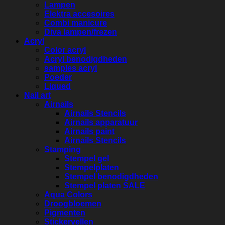
Lampen
Elektra accesoires
Combi manicure
Diva lampen/frezen
Acryl
Color acryl
Acryl benodigdheden
samples acryl
Poeder
Liqued
Nail art
Airnails
Airnails Stencils
Airnails apparatuur
Airnails paint
Airnails Stencils
Stamping
Stempel gel
Stempelplaten
Stempel benodigdheden
Stempel platen SALE
Aqua Colors
Droogbloemen
Pigmenten
Stickervellen