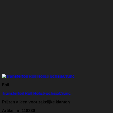
Foil
Transferfoil Roll Holo.FuchsiaCrunc
Prijzen alleen voor zakelijke klanten
Artikel nr: 118230