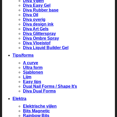
Diva Vijlen
Diva Easy Gel
Diva Rubber base
Diva Oil
Diva overig
Diva design ink
Diva Art Gels
Diva Glitterspray
Diva Ombre Spray
Diva Vloeistof
Diva Liquid Builder Gel
Tips/forms
A curve
Ultra form
Sjablonen
Lijm
Easy tips
Dual Nail Forms / Shape It’s
Diva Dual Forms
Elektra
Elektrische vijlen
Bits Magnetic
Rainbow Bits