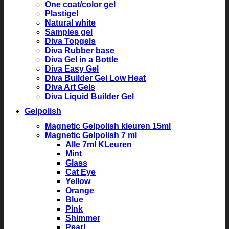
One coat/color gel
Plastigel
Natural white
Samples gel
Diva Topgels
Diva Rubber base
Diva Gel in a Bottle
Diva Easy Gel
Diva Builder Gel Low Heat
Diva Art Gels
Diva Liquid Builder Gel
Gelpolish
Magnetic Gelpolish kleuren 15ml
Magnetic Gelpolish 7 ml
Alle 7ml KLeuren
Mint
Glass
Cat Eye
Yellow
Orange
Blue
Pink
Shimmer
Pearl