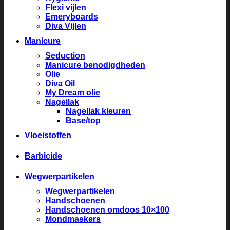
Flexi vijlen
Emeryboards
Diva Vijlen
Manicure
Seduction
Manicure benodigdheden
Olie
Diva Oil
My Dream olie
Nagellak
Nagellak kleuren
Base/top
Vloeistoffen
Barbicide
Wegwerpartikelen
Wegwerpartikelen
Handschoenen
Handschoenen omdoos 10×100
Mondmaskers