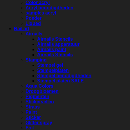
Color acryl
Acryl benodigdheden
samples acryl
Poeder
Liqued
Nail art
Airnails
Airnails Stencils
Airnails apparatuur
Airnails paint
Airnails Stencils
Stamping
Stempel gel
Stempelplaten
Stempel benodigdheden
Stempel platen SALE
Aqua Colors
Droogbloemen
Pigmenten
Stickervellen
Strass
Paint
Sticker
Glitter spray
Foil