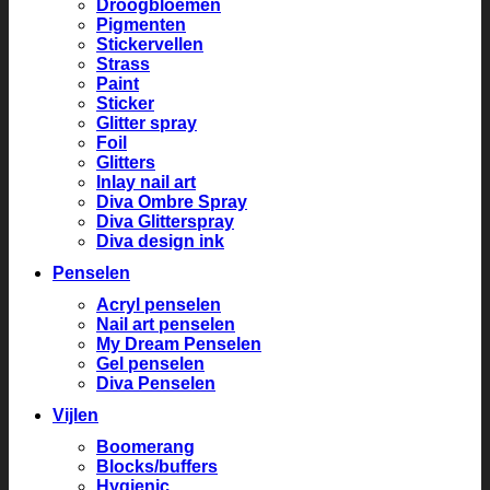
Droogbloemen
Pigmenten
Stickervellen
Strass
Paint
Sticker
Glitter spray
Foil
Glitters
Inlay nail art
Diva Ombre Spray
Diva Glitterspray
Diva design ink
Penselen
Acryl penselen
Nail art penselen
My Dream Penselen
Gel penselen
Diva Penselen
Vijlen
Boomerang
Blocks/buffers
Hygienic