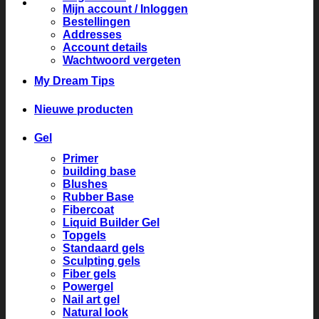
Mijn account / Inloggen
Bestellingen
Addresses
Account details
Wachtwoord vergeten
My Dream Tips
Nieuwe producten
Gel
Primer
building base
Blushes
Rubber Base
Fibercoat
Liquid Builder Gel
Topgels
Standaard gels
Sculpting gels
Fiber gels
Powergel
Nail art gel
Natural look