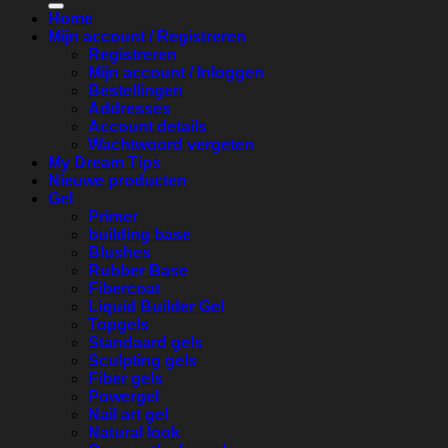
Home
Mijn account / Registreren
Registreren
Mijn account / Inloggen
Bestellingen
Addresses
Account details
Wachtwoord vergeten
My Dream Tips
Nieuwe producten
Gel
Primer
building base
Blushes
Rubber Base
Fibercoat
Liquid Builder Gel
Topgels
Standaard gels
Sculpting gels
Fiber gels
Powergel
Nail art gel
Natural look