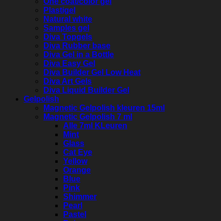
One coat/color gel
Plastigel
Natural white
Samples gel
Diva Topgels
Diva Rubber base
Diva Gel in a Bottle
Diva Easy Gel
Diva Builder Gel Low Heat
Diva Art Gels
Diva Liquid Builder Gel
Gelpolish
Magnetic Gelpolish kleuren 15ml
Magnetic Gelpolish 7 ml
Alle 7ml KLeuren
Mint
Glass
Cat Eye
Yellow
Orange
Blue
Pink
Shimmer
Pearl
Pastel