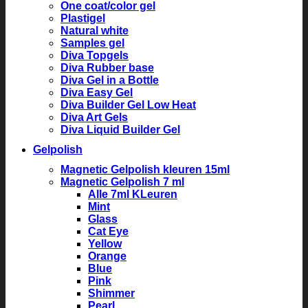
One coat/color gel
Plastigel
Natural white
Samples gel
Diva Topgels
Diva Rubber base
Diva Gel in a Bottle
Diva Easy Gel
Diva Builder Gel Low Heat
Diva Art Gels
Diva Liquid Builder Gel
Gelpolish
Magnetic Gelpolish kleuren 15ml
Magnetic Gelpolish 7 ml
Alle 7ml KLeuren
Mint
Glass
Cat Eye
Yellow
Orange
Blue
Pink
Shimmer
Pearl