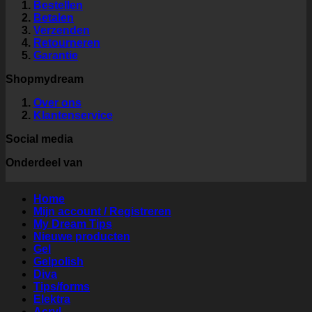
Bestellen
Betalen
Verzenden
Retourneren
Garantie
Shopmydream
Over ons
Klantenservice
Social media
Onderdeel van
Home
Mijn account / Registreren
My Dream Tips
Nieuwe producten
Gel
Gelpolish
Diva
Tips/forms
Elektra
Acryl