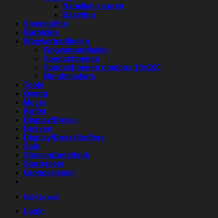
Nagellak kleuren
Base/top
Vloeistoffen
Barbicide
Wegwerpartikelen
Wegwerpartikelen
Handschoenen
Handschoenen omdoos 10×100
Mondmaskers
Tools
Overig
Moyra
Koffer
Display/Boxes
Boeken
Display/Boxes/koffers
Sale
Stoelen/zadelkruk
Startersets
Groepslessen
Meld je aan!
Login