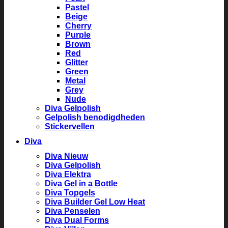
Pastel
Beige
Cherry
Purple
Brown
Red
Glitter
Green
Metal
Grey
Nude
Diva Gelpolish
Gelpolish benodigdheden
Stickervellen
Diva
Diva Nieuw
Diva Gelpolish
Diva Elektra
Diva Gel in a Bottle
Diva Topgels
Diva Builder Gel Low Heat
Diva Penselen
Diva Dual Forms