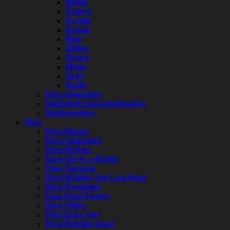
Beige
Cherry
Purple
Brown
Red
Glitter
Green
Metal
Grey
Nude
Diva Gelpolish
Gelpolish benodigdheden
Stickervellen
Diva
Diva Nieuw
Diva Gelpolish
Diva Elektra
Diva Gel in a Bottle
Diva Topgels
Diva Builder Gel Low Heat
Diva Penselen
Diva Dual Forms
Diva Vijlen
Diva Easy Gel
Diva Rubber base