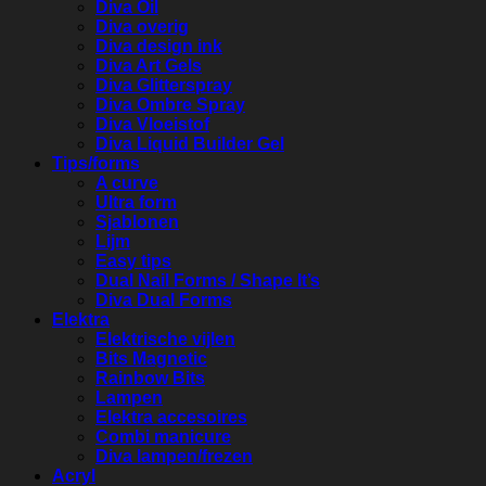
Diva Oil
Diva overig
Diva design ink
Diva Art Gels
Diva Glitterspray
Diva Ombre Spray
Diva Vloeistof
Diva Liquid Builder Gel
Tips/forms
A curve
Ultra form
Sjablonen
Lijm
Easy tips
Dual Nail Forms / Shape It’s
Diva Dual Forms
Elektra
Elektrische vijlen
Bits Magnetic
Rainbow Bits
Lampen
Elektra accesoires
Combi manicure
Diva lampen/frezen
Acryl