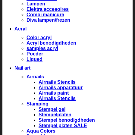
Lampen
Elektra accesoires
Combi manicure
Diva lampen/frezen
Acryl
Color acryl
Acryl benodigdheden
samples acryl
Poeder
Liqued
Nail art
Airnails
Airnails Stencils
Airnails apparatuur
Airnails paint
Airnails Stencils
Stamping
Stempel gel
Stempelplaten
Stempel benodigdheden
Stempel platen SALE
Aqua Colors