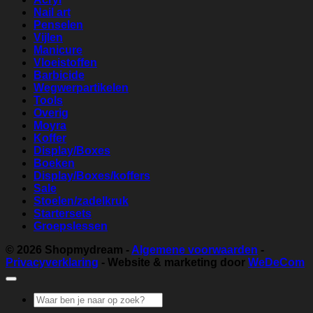
Nail art
Penselen
Vijlen
Manicure
Vloeistoffen
Barbicide
Wegwerpartikelen
Tools
Overig
Moyra
Koffer
Display/Boxes
Boeken
Display/Boxes/koffers
Sale
Stoelen/zadelkruk
Startersets
Groepslessen
© 2026
Shopmydream
-
Algemene voorwaarden
-
Privacyverklaring
- Website & marketing door
WeDeCom
Zoeken
naar: