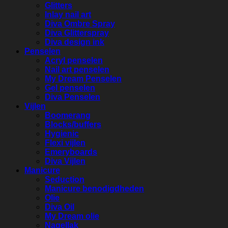
Glitters
Inlay nail art
Diva Ombre Spray
Diva Glitterspray
Diva design ink
Penselen
Acryl penselen
Nail art penselen
My Dream Penselen
Gel penselen
Diva Penselen
Vijlen
Boomerang
Blocks/buffers
Hygienic
Flexi vijlen
Emeryboards
Diva Vijlen
Manicure
Seduction
Manicure benodigdheden
Olie
Diva Oil
My Dream olie
Nagellak