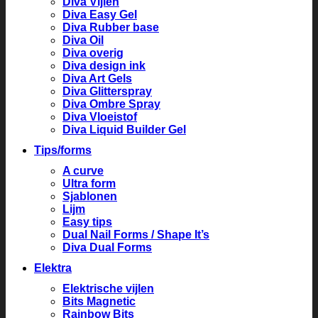
Diva Vijlen
Diva Easy Gel
Diva Rubber base
Diva Oil
Diva overig
Diva design ink
Diva Art Gels
Diva Glitterspray
Diva Ombre Spray
Diva Vloeistof
Diva Liquid Builder Gel
Tips/forms
A curve
Ultra form
Sjablonen
Lijm
Easy tips
Dual Nail Forms / Shape It’s
Diva Dual Forms
Elektra
Elektrische vijlen
Bits Magnetic
Rainbow Bits