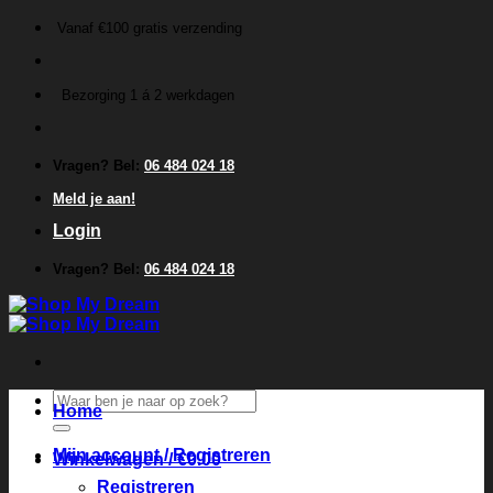
Ga
Vanaf €100 gratis verzending
naar
inhoud
Bezorging 1 á 2 werkdagen
Vragen? Bel:
06 484 024 18
Meld je aan!
Login
Vragen? Bel:
06 484 024 18
Zoeken
Home
naar:
Mijn account / Registreren
Winkelwagen /
€
0.00
Registreren