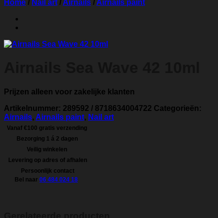
Home
/
Nail art
/
Airnails
/
Airnails paint
Airnails Sea Wave 42 10ml
Prijzen alleen voor zakelijke klanten
Artikelnummer:
289592 / 8718634004722
Categorieën:
Airnails
,
Airnails paint
,
Nail art
Vanaf €100 gratis verzending
Bezorging 1 á 2 dagen
Veilig winkelen
Levering op adres of afhalen
Persoonlijk contact
Bel naar
06 484 024 18
Gerelateerde producten