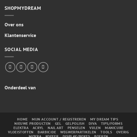
SHOPMYDREAM
Over ons
Klantenservice
SOCIAL MEDIA
Onderdeel van
HOME
MIJN ACCOUNT / REGISTREREN
MY DREAM TIPS
NIEUWE PRODUCTEN
GEL
GELPOLISH
DIVA
TIPS/FORMS
ELEKTRA
ACRYL
NAIL ART
PENSELEN
VIJLEN
MANICURE
VLOEISTOFFEN
BARBICIDE
WEGWERPARTIKELEN
TOOLS
OVERIG
MOYRA
KOFFER
DISPLAY/BOXES
BOEKEN