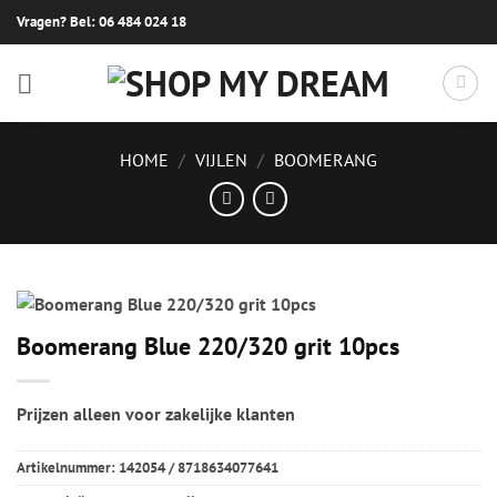
Ga
Vragen? Bel:
06 484 024 18
naar
inhoud
HOME
/
VIJLEN
/
BOOMERANG
Boomerang Blue 220/320 grit 10pcs
Prijzen alleen voor zakelijke klanten
Artikelnummer:
142054 / 8718634077641