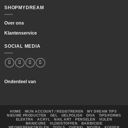
SHOPMYDREAM
Over ons
Klantenservice
SOCIAL MEDIA
Onderdeel van
HOME
MIJN ACCOUNT / REGISTREREN
MY DREAM TIPS
NIEUWE PRODUCTEN
GEL
GELPOLISH
DIVA
TIPS/FORMS
ELEKTRA
ACRYL
NAIL ART
PENSELEN
VIJLEN
MANICURE
VLOEISTOFFEN
BARBICIDE
WEGWERPARTIKELEN
TOOLS
OVERIG
MOYRA
KOFFER