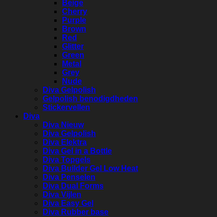
Beige
Cherry
Purple
Brown
Red
Glitter
Green
Metal
Grey
Nude
Diva Gelpolish
Gelpolish benodigdheden
Stickervellen
Diva
Diva Nieuw
Diva Gelpolish
Diva Elektra
Diva Gel in a Bottle
Diva Topgels
Diva Builder Gel Low Heat
Diva Penselen
Diva Dual Forms
Diva Vijlen
Diva Easy Gel
Diva Rubber base