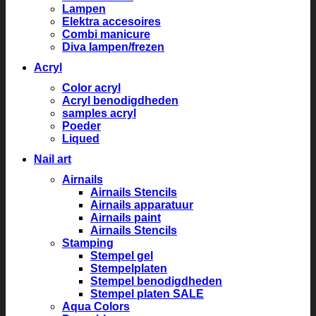
Lampen
Elektra accesoires
Combi manicure
Diva lampen/frezen
Acryl
Color acryl
Acryl benodigdheden
samples acryl
Poeder
Liqued
Nail art
Airnails
Airnails Stencils
Airnails apparatuur
Airnails paint
Airnails Stencils
Stamping
Stempel gel
Stempelplaten
Stempel benodigdheden
Stempel platen SALE
Aqua Colors