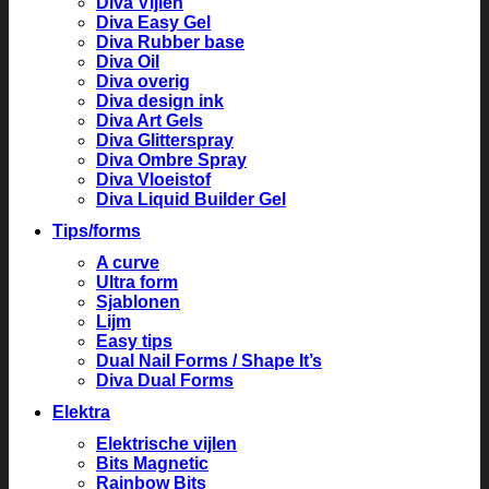
Diva Vijlen
Diva Easy Gel
Diva Rubber base
Diva Oil
Diva overig
Diva design ink
Diva Art Gels
Diva Glitterspray
Diva Ombre Spray
Diva Vloeistof
Diva Liquid Builder Gel
Tips/forms
A curve
Ultra form
Sjablonen
Lijm
Easy tips
Dual Nail Forms / Shape It’s
Diva Dual Forms
Elektra
Elektrische vijlen
Bits Magnetic
Rainbow Bits