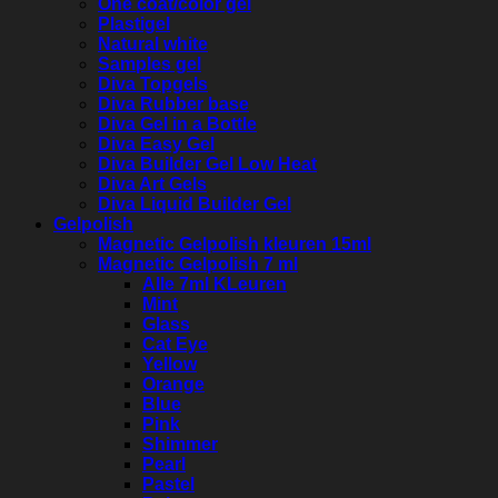
One coat/color gel
Plastigel
Natural white
Samples gel
Diva Topgels
Diva Rubber base
Diva Gel in a Bottle
Diva Easy Gel
Diva Builder Gel Low Heat
Diva Art Gels
Diva Liquid Builder Gel
Gelpolish
Magnetic Gelpolish kleuren 15ml
Magnetic Gelpolish 7 ml
Alle 7ml KLeuren
Mint
Glass
Cat Eye
Yellow
Orange
Blue
Pink
Shimmer
Pearl
Pastel