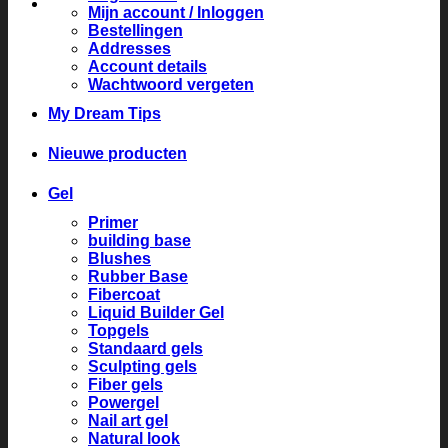
Mijn account / Inloggen
Bestellingen
Addresses
Account details
Wachtwoord vergeten
My Dream Tips
Nieuwe producten
Gel
Primer
building base
Blushes
Rubber Base
Fibercoat
Liquid Builder Gel
Topgels
Standaard gels
Sculpting gels
Fiber gels
Powergel
Nail art gel
Natural look