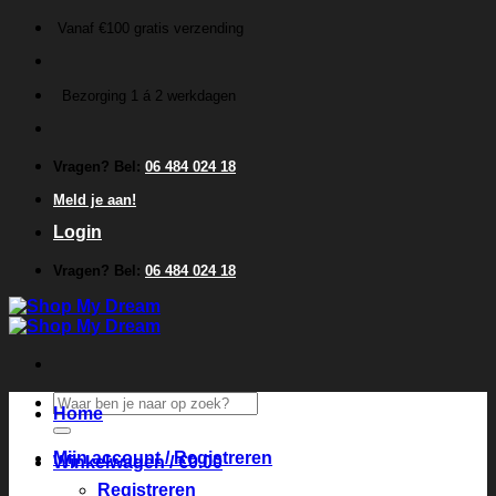
Ga
Vanaf €100 gratis verzending
naar
inhoud
Bezorging 1 á 2 werkdagen
Vragen? Bel:
06 484 024 18
Meld je aan!
Login
Vragen? Bel:
06 484 024 18
Zoeken
Home
naar:
Mijn account / Registreren
Winkelwagen /
€
0.00
Registreren