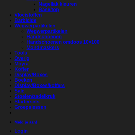
Nagellak kleuren
Base/top
Vloeistoffen
Barbicide
Wegwerpartikelen
Wegwerpartikelen
Handschoenen
Handschoenen omdoos 10×100
Mondmaskers
Tools
Overig
Moyra
Koffer
Display/Boxes
Boeken
Display/Boxes/koffers
Sale
Stoelen/zadelkruk
Startersets
Groepslessen
Meld je aan!
Login