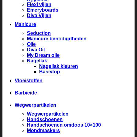
Flexi vijlen
Emeryboards
Diva Vijlen
Manicure
Seduction
Manicure benodigdheden
Olie
Diva Oil
My Dream olie
Nagellak
Nagellak kleuren
Base/top
Vloeistoffen
Barbicide
Wegwerpartikelen
Wegwerpartikelen
Handschoenen
Handschoenen omdoos 10×100
Mondmaskers