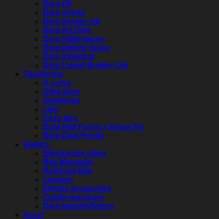
Diva Oil
Diva overig
Diva design ink
Diva Art Gels
Diva Glitterspray
Diva Ombre Spray
Diva Vloeistof
Diva Liquid Builder Gel
Tips/forms
A curve
Ultra form
Sjablonen
Lijm
Easy tips
Dual Nail Forms / Shape It’s
Diva Dual Forms
Elektra
Elektrische vijlen
Bits Magnetic
Rainbow Bits
Lampen
Elektra accesoires
Combi manicure
Diva lampen/frezen
Acryl