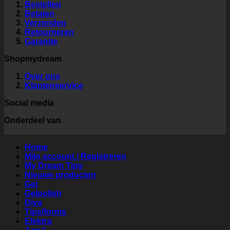
Bestellen
Betalen
Verzenden
Retourneren
Garantie
Shopmydream
Over ons
Klantenservice
Social media
Onderdeel van
Home
Mijn account / Registreren
My Dream Tips
Nieuwe producten
Gel
Gelpolish
Diva
Tips/forms
Elektra