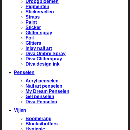
Droogbloemen
Pigmenten
Stickervellen
Strass
Paint
Sticker
Glitter spray
Foil
Glitters
Inlay nail art
Diva Ombre Spray
Diva Glitterspray
Diva design ink
Penselen
Acryl penselen
Nail art penselen
My Dream Penselen
Gel penselen
Diva Penselen
Vijlen
Boomerang
Blocks/buffers
Hygienic