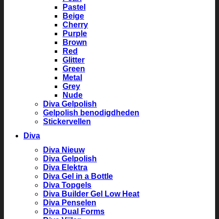
Pastel
Beige
Cherry
Purple
Brown
Red
Glitter
Green
Metal
Grey
Nude
Diva Gelpolish
Gelpolish benodigdheden
Stickervellen
Diva
Diva Nieuw
Diva Gelpolish
Diva Elektra
Diva Gel in a Bottle
Diva Topgels
Diva Builder Gel Low Heat
Diva Penselen
Diva Dual Forms