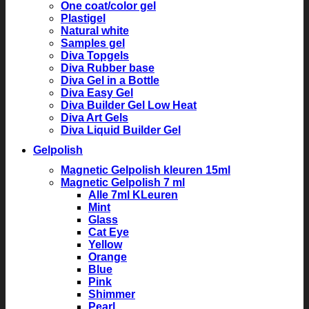
One coat/color gel
Plastigel
Natural white
Samples gel
Diva Topgels
Diva Rubber base
Diva Gel in a Bottle
Diva Easy Gel
Diva Builder Gel Low Heat
Diva Art Gels
Diva Liquid Builder Gel
Gelpolish
Magnetic Gelpolish kleuren 15ml
Magnetic Gelpolish 7 ml
Alle 7ml KLeuren
Mint
Glass
Cat Eye
Yellow
Orange
Blue
Pink
Shimmer
Pearl