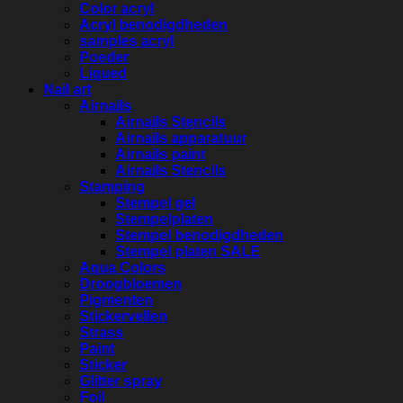
Color acryl
Acryl benodigdheden
samples acryl
Poeder
Liqued
Nail art
Airnails
Airnails Stencils
Airnails apparatuur
Airnails paint
Airnails Stencils
Stamping
Stempel gel
Stempelplaten
Stempel benodigdheden
Stempel platen SALE
Aqua Colors
Droogbloemen
Pigmenten
Stickervellen
Strass
Paint
Sticker
Glitter spray
Foil