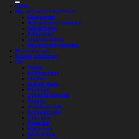
Home
Mijn account / Registreren
Registreren
Mijn account / Inloggen
Bestellingen
Addresses
Account details
Wachtwoord vergeten
My Dream Tips
Nieuwe producten
Gel
Primer
building base
Blushes
Rubber Base
Fibercoat
Liquid Builder Gel
Topgels
Standaard gels
Sculpting gels
Fiber gels
Powergel
Nail art gel
Natural look