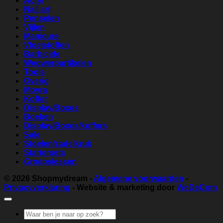
Acryl
Nail art
Penselen
Vijlen
Manicure
Vloeistoffen
Barbicide
Wegwerpartikelen
Tools
Overig
Moyra
Koffer
Display/Boxes
Boeken
Display/Boxes/koffers
Sale
Stoelen/zadelkruk
Startersets
Groepslessen
© 2026
Shopmydream
-
Algemene voorwaarden
-
Privacyverklaring
- Website & marketing door
WeDeCom
Zoeken
naar: