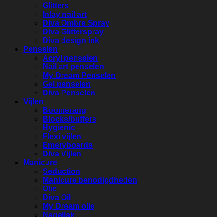
Glitters
Inlay nail art
Diva Ombre Spray
Diva Glitterspray
Diva design ink
Penselen
Acryl penselen
Nail art penselen
My Dream Penselen
Gel penselen
Diva Penselen
Vijlen
Boomerang
Blocks/buffers
Hygienic
Flexi vijlen
Emeryboards
Diva Vijlen
Manicure
Seduction
Manicure benodigdheden
Olie
Diva Oil
My Dream olie
Nagellak