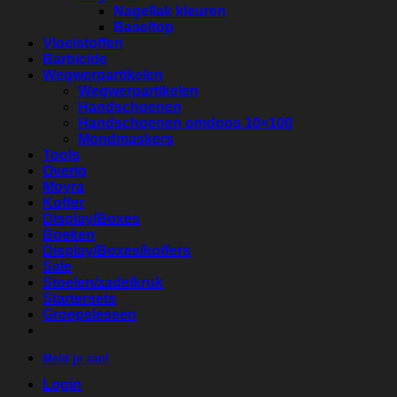
Nagellak kleuren
Base/top
Vloeistoffen
Barbicide
Wegwerpartikelen
Wegwerpartikelen
Handschoenen
Handschoenen omdoos 10×100
Mondmaskers
Tools
Overig
Moyra
Koffer
Display/Boxes
Boeken
Display/Boxes/koffers
Sale
Stoelen/zadelkruk
Startersets
Groepslessen
Meld je aan!
Login