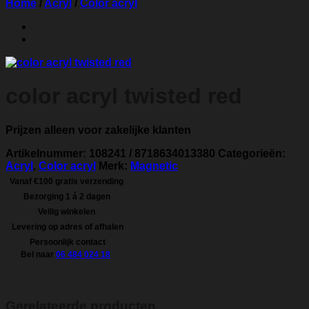
Home
/
Acryl
/
Color acryl
color acryl twisted red
Prijzen alleen voor zakelijke klanten
Artikelnummer:
108241 / 8718634013380
Categorieën:
Acryl
,
Color acryl
Merk:
Magnetic
Vanaf €100 gratis verzending
Bezorging 1 á 2 dagen
Veilig winkelen
Levering op adres of afhalen
Persoonlijk contact
Bel naar
06 484 024 18
Gerelateerde producten