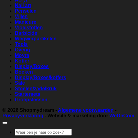
Nail art
Penselen
Vijlen
Manicure
Vloeistoffen
Barbicide
Wegwerpartikelen
Tools
Overig
Moyra
Koffer
Display/Boxes
Boeken
Display/Boxes/koffers
Sale
Stoelen/zadelkruk
Startersets
Groepslessen
© 2026
Shopmydream
-
Algemene voorwaarden
-
Privacyverklaring
- Website & marketing door
WeDeCom
Zoeken
naar: