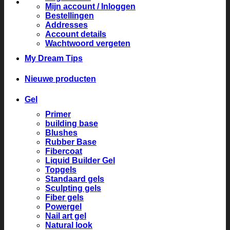
Mijn account / Inloggen
Bestellingen
Addresses
Account details
Wachtwoord vergeten
My Dream Tips
Nieuwe producten
Gel
Primer
building base
Blushes
Rubber Base
Fibercoat
Liquid Builder Gel
Topgels
Standaard gels
Sculpting gels
Fiber gels
Powergel
Nail art gel
Natural look