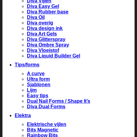
Diva Vijlen
Diva Easy Gel
Diva Rubber base
Diva Oil
Diva overig
Diva design ink
Diva Art Gels
Diva Glitterspray
Diva Ombre Spray
Diva Vloeistof
Diva Liquid Builder Gel
Tips/forms
A curve
Ultra form
Sjablonen
Lijm
Easy tips
Dual Nail Forms / Shape It’s
Diva Dual Forms
Elektra
Elektrische vijlen
Bits Magnetic
Rainbow Bits