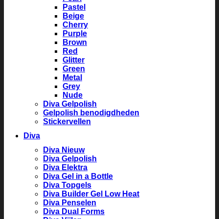
Pastel
Beige
Cherry
Purple
Brown
Red
Glitter
Green
Metal
Grey
Nude
Diva Gelpolish
Gelpolish benodigdheden
Stickervellen
Diva
Diva Nieuw
Diva Gelpolish
Diva Elektra
Diva Gel in a Bottle
Diva Topgels
Diva Builder Gel Low Heat
Diva Penselen
Diva Dual Forms