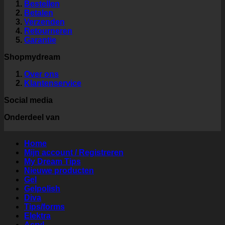
Bestellen
Betalen
Verzenden
Retourneren
Garantie
Shopmydream
Over ons
Klantenservice
Social media
Onderdeel van
Home
Mijn account / Registreren
My Dream Tips
Nieuwe producten
Gel
Gelpolish
Diva
Tips/forms
Elektra
Acryl