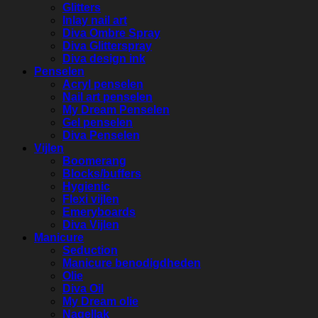
Glitters
Inlay nail art
Diva Ombre Spray
Diva Glitterspray
Diva design ink
Penselen
Acryl penselen
Nail art penselen
My Dream Penselen
Gel penselen
Diva Penselen
Vijlen
Boomerang
Blocks/buffers
Hygienic
Flexi vijlen
Emeryboards
Diva Vijlen
Manicure
Seduction
Manicure benodigdheden
Olie
Diva Oil
My Dream olie
Nagellak