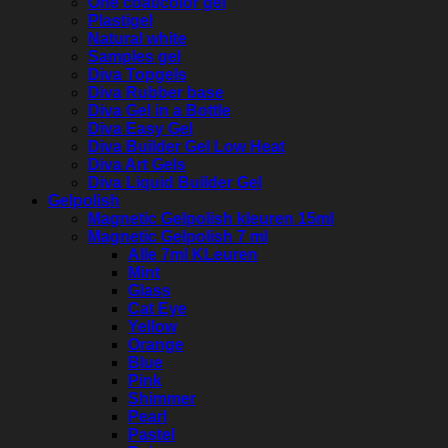
One coat/color gel
Plastigel
Natural white
Samples gel
Diva Topgels
Diva Rubber base
Diva Gel in a Bottle
Diva Easy Gel
Diva Builder Gel Low Heat
Diva Art Gels
Diva Liquid Builder Gel
Gelpolish
Magnetic Gelpolish kleuren 15ml
Magnetic Gelpolish 7 ml
Alle 7ml KLeuren
Mint
Glass
Cat Eye
Yellow
Orange
Blue
Pink
Shimmer
Pearl
Pastel