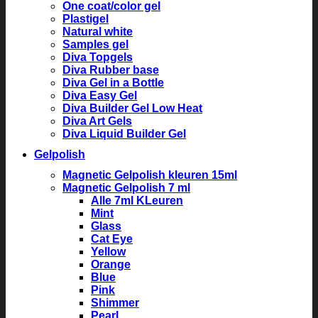
One coat/color gel
Plastigel
Natural white
Samples gel
Diva Topgels
Diva Rubber base
Diva Gel in a Bottle
Diva Easy Gel
Diva Builder Gel Low Heat
Diva Art Gels
Diva Liquid Builder Gel
Gelpolish
Magnetic Gelpolish kleuren 15ml
Magnetic Gelpolish 7 ml
Alle 7ml KLeuren
Mint
Glass
Cat Eye
Yellow
Orange
Blue
Pink
Shimmer
Pearl