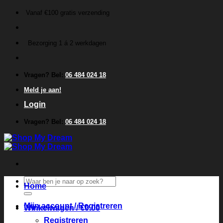
Ga
Vanaf €100 gratis verzending
naar
inhoud
Bezorging 1 á 2 werkdagen
Vragen? Bel:
06 484 024 18
Meld je aan!
Login
Vragen? Bel:
06 484 024 18
Zoeken
Home
naar:
Mijn account / Registreren
Winkelwagen /
€
0.00
Registreren