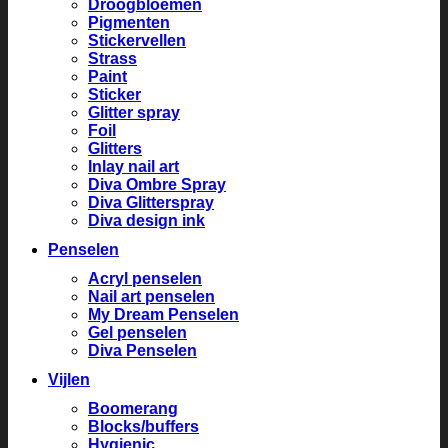
Droogbloemen
Pigmenten
Stickervellen
Strass
Paint
Sticker
Glitter spray
Foil
Glitters
Inlay nail art
Diva Ombre Spray
Diva Glitterspray
Diva design ink
Penselen
Acryl penselen
Nail art penselen
My Dream Penselen
Gel penselen
Diva Penselen
Vijlen
Boomerang
Blocks/buffers
Hygienic