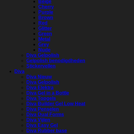
Beige
Cherry
Purple
Brown
Red
Glitter
Green
Metal
Grey
Nude
Diva Gelpolish
Gelpolish benodigdheden
Stickervellen
Diva
Diva Nieuw
Diva Gelpolish
Diva Elektra
Diva Gel in a Bottle
Diva Topgels
Diva Builder Gel Low Heat
Diva Penselen
Diva Dual Forms
Diva Vijlen
Diva Easy Gel
Diva Rubber base