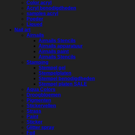
Color acryl
Acryl benodigdheden
samples acryl
Poeder
Liqued
Nail art
Airnails
Airnails Stencils
Airnails apparatuur
Airnails paint
Airnails Stencils
Stamping
Stempel gel
Stempelplaten
Stempel benodigdheden
Stempel platen SALE
Aqua Colors
Droogbloemen
Pigmenten
Stickervellen
Strass
Paint
Sticker
Glitter spray
Foil