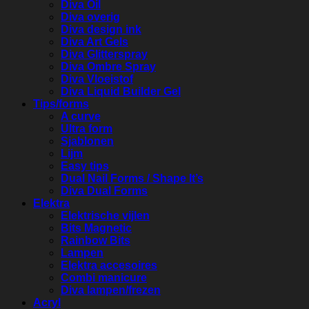
Diva Oil
Diva overig
Diva design ink
Diva Art Gels
Diva Glitterspray
Diva Ombre Spray
Diva Vloeistof
Diva Liquid Builder Gel
Tips/forms
A curve
Ultra form
Sjablonen
Lijm
Easy tips
Dual Nail Forms / Shape It’s
Diva Dual Forms
Elektra
Elektrische vijlen
Bits Magnetic
Rainbow Bits
Lampen
Elektra accesoires
Combi manicure
Diva lampen/frezen
Acryl