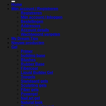
Home
Mijn account / Registreren
Registreren
Mijn account / Inloggen
Bestellingen
Addresses
Account details
Wachtwoord vergeten
My Dream Tips
Nieuwe producten
Gel
Primer
building base
Blushes
Rubber Base
Fibercoat
Liquid Builder Gel
Topgels
Standaard gels
Sculpting gels
Fiber gels
Powergel
Nail art gel
Natural look