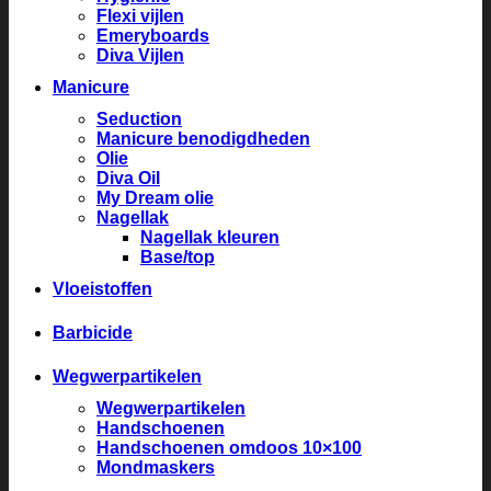
Flexi vijlen
Emeryboards
Diva Vijlen
Manicure
Seduction
Manicure benodigdheden
Olie
Diva Oil
My Dream olie
Nagellak
Nagellak kleuren
Base/top
Vloeistoffen
Barbicide
Wegwerpartikelen
Wegwerpartikelen
Handschoenen
Handschoenen omdoos 10×100
Mondmaskers