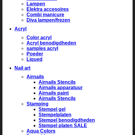
Lampen
Elektra accesoires
Combi manicure
Diva lampen/frezen
Acryl
Color acryl
Acryl benodigdheden
samples acryl
Poeder
Liqued
Nail art
Airnails
Airnails Stencils
Airnails apparatuur
Airnails paint
Airnails Stencils
Stamping
Stempel gel
Stempelplaten
Stempel benodigdheden
Stempel platen SALE
Aqua Colors