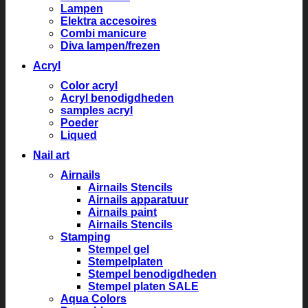
Lampen
Elektra accesoires
Combi manicure
Diva lampen/frezen
Acryl
Color acryl
Acryl benodigdheden
samples acryl
Poeder
Liqued
Nail art
Airnails
Airnails Stencils
Airnails apparatuur
Airnails paint
Airnails Stencils
Stamping
Stempel gel
Stempelplaten
Stempel benodigdheden
Stempel platen SALE
Aqua Colors