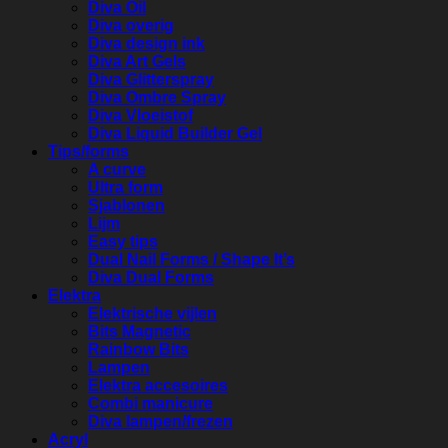
Diva Oil
Diva overig
Diva design ink
Diva Art Gels
Diva Glitterspray
Diva Ombre Spray
Diva Vloeistof
Diva Liquid Builder Gel
Tips/forms
A curve
Ultra form
Sjablonen
Lijm
Easy tips
Dual Nail Forms / Shape It’s
Diva Dual Forms
Elektra
Elektrische vijlen
Bits Magnetic
Rainbow Bits
Lampen
Elektra accesoires
Combi manicure
Diva lampen/frezen
Acryl