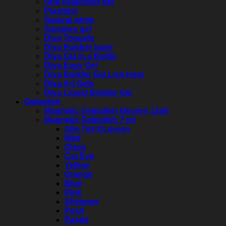
One coat/color gel
Plastigel
Natural white
Samples gel
Diva Topgels
Diva Rubber base
Diva Gel in a Bottle
Diva Easy Gel
Diva Builder Gel Low Heat
Diva Art Gels
Diva Liquid Builder Gel
Gelpolish
Magnetic Gelpolish kleuren 15ml
Magnetic Gelpolish 7 ml
Alle 7ml KLeuren
Mint
Glass
Cat Eye
Yellow
Orange
Blue
Pink
Shimmer
Pearl
Pastel