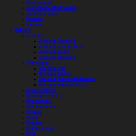
Color acryl
Acryl benodigdheden
samples acryl
Poeder
Liqued
Nail art
Airnails
Airnails Stencils
Airnails apparatuur
Airnails paint
Airnails Stencils
Stamping
Stempel gel
Stempelplaten
Stempel benodigdheden
Stempel platen SALE
Aqua Colors
Droogbloemen
Pigmenten
Stickervellen
Strass
Paint
Sticker
Glitter spray
Foil