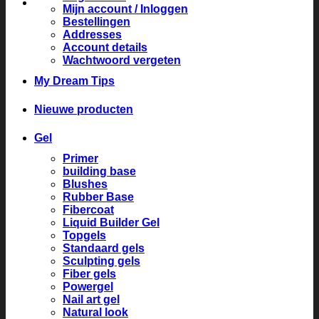
Mijn account / Inloggen
Bestellingen
Addresses
Account details
Wachtwoord vergeten
My Dream Tips
Nieuwe producten
Gel
Primer
building base
Blushes
Rubber Base
Fibercoat
Liquid Builder Gel
Topgels
Standaard gels
Sculpting gels
Fiber gels
Powergel
Nail art gel
Natural look