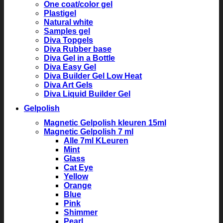
One coat/color gel
Plastigel
Natural white
Samples gel
Diva Topgels
Diva Rubber base
Diva Gel in a Bottle
Diva Easy Gel
Diva Builder Gel Low Heat
Diva Art Gels
Diva Liquid Builder Gel
Gelpolish
Magnetic Gelpolish kleuren 15ml
Magnetic Gelpolish 7 ml
Alle 7ml KLeuren
Mint
Glass
Cat Eye
Yellow
Orange
Blue
Pink
Shimmer
Pearl