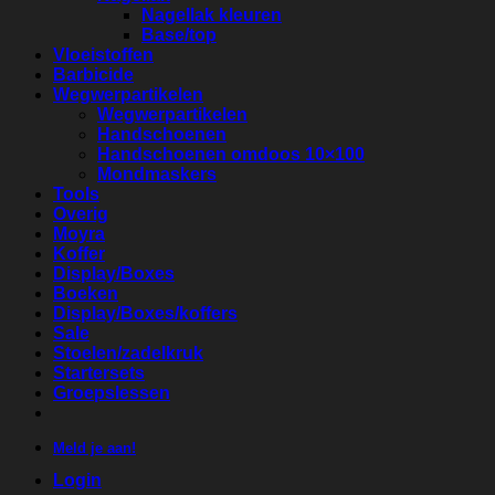
Nagellak kleuren
Base/top
Vloeistoffen
Barbicide
Wegwerpartikelen
Wegwerpartikelen
Handschoenen
Handschoenen omdoos 10×100
Mondmaskers
Tools
Overig
Moyra
Koffer
Display/Boxes
Boeken
Display/Boxes/koffers
Sale
Stoelen/zadelkruk
Startersets
Groepslessen
Meld je aan!
Login