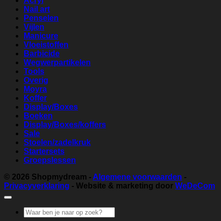
Acryl
Nail art
Penselen
Vijlen
Manicure
Vloeistoffen
Barbicide
Wegwerpartikelen
Tools
Overig
Moyra
Koffer
Display/Boxes
Boeken
Display/Boxes/koffers
Sale
Stoelen/zadelkruk
Startersets
Groepslessen
© 2026
Shopmydream
-
Algemene voorwaarden
-
Privacyverklaring
- Website & marketing door
WeDeCom
Zoeken
naar: