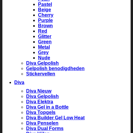
Pastel
Beige
Cherry
Purple
Brown
Red
Glitter
Green
Metal
Grey
Nude
Diva Gelpolish
Gelpolish benodigdheden
Stickervellen
Diva
Diva Nieuw
Diva Gelpolish
Diva Elektra
Diva Gel in a Bottle
Diva Topgels
Diva Builder Gel Low Heat
Diva Penselen
Diva Dual Forms