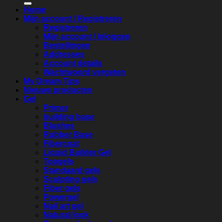
Home
Mijn account / Registreren
Registreren
Mijn account / Inloggen
Bestellingen
Addresses
Account details
Wachtwoord vergeten
My Dream Tips
Nieuwe producten
Gel
Primer
building base
Blushes
Rubber Base
Fibercoat
Liquid Builder Gel
Topgels
Standaard gels
Sculpting gels
Fiber gels
Powergel
Nail art gel
Natural look