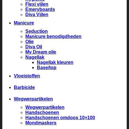
Flexi vijlen
Emeryboards
Diva Vijlen
Manicure
Seduction
Manicure benodigdheden
Olie
Diva Oil
My Dream olie
Nagellak
Nagellak kleuren
Base/top
Vloeistoffen
Barbicide
Wegwerpartikelen
Wegwerpartikelen
Handschoenen
Handschoenen omdoos 10×100
Mondmaskers