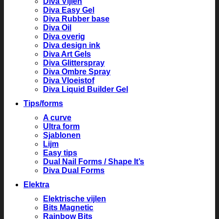
Diva Vijlen
Diva Easy Gel
Diva Rubber base
Diva Oil
Diva overig
Diva design ink
Diva Art Gels
Diva Glitterspray
Diva Ombre Spray
Diva Vloeistof
Diva Liquid Builder Gel
Tips/forms
A curve
Ultra form
Sjablonen
Lijm
Easy tips
Dual Nail Forms / Shape It’s
Diva Dual Forms
Elektra
Elektrische vijlen
Bits Magnetic
Rainbow Bits