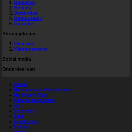
Bestellen
Betalen
Verzenden
Retourneren
Garantie
Shopmydream
Over ons
Klantenservice
Social media
Onderdeel van
Home
Mijn account / Registreren
My Dream Tips
Nieuwe producten
Gel
Gelpolish
Diva
Tips/forms
Elektra