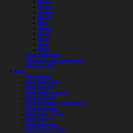
Beige
Cherry
Purple
Brown
Red
Glitter
Green
Metal
Grey
Nude
Diva Gelpolish
Gelpolish benodigdheden
Stickervellen
Diva
Diva Nieuw
Diva Gelpolish
Diva Elektra
Diva Gel in a Bottle
Diva Topgels
Diva Builder Gel Low Heat
Diva Penselen
Diva Dual Forms
Diva Vijlen
Diva Easy Gel
Diva Rubber base