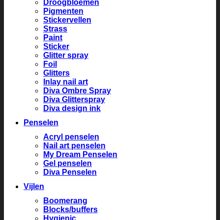
Droogbloemen
Pigmenten
Stickervellen
Strass
Paint
Sticker
Glitter spray
Foil
Glitters
Inlay nail art
Diva Ombre Spray
Diva Glitterspray
Diva design ink
Penselen
Acryl penselen
Nail art penselen
My Dream Penselen
Gel penselen
Diva Penselen
Vijlen
Boomerang
Blocks/buffers
Hygienic