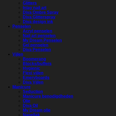
Glitters
Inlay nail art
Diva Ombre Spray
Diva Glitterspray
Diva design ink
Penselen
Acryl penselen
Nail art penselen
My Dream Penselen
Gel penselen
Diva Penselen
Vijlen
Boomerang
Blocks/buffers
Hygienic
Flexi vijlen
Emeryboards
Diva Vijlen
Manicure
Seduction
Manicure benodigdheden
Olie
Diva Oil
My Dream olie
Nagellak