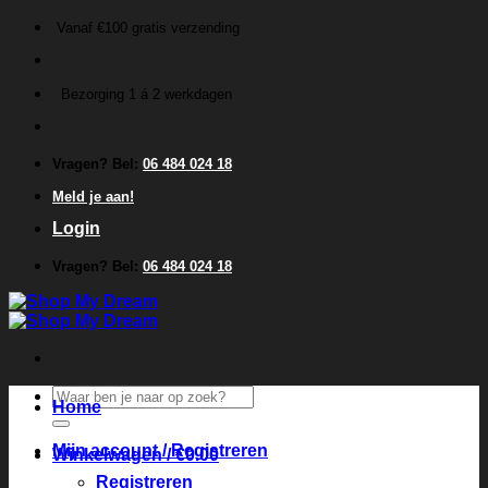
Ga
Vanaf €100 gratis verzending
naar
inhoud
Bezorging 1 á 2 werkdagen
Vragen? Bel:
06 484 024 18
Meld je aan!
Login
Vragen? Bel:
06 484 024 18
Zoeken
Home
naar:
Mijn account / Registreren
Winkelwagen /
€
0.00
Registreren