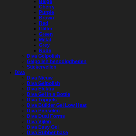
Beige
Cherry
Purple
Brown
Red
Glitter
Green
Metal
Grey
Nude
Diva Gelpolish
Gelpolish benodigdheden
Stickervellen
Diva
Diva Nieuw
Diva Gelpolish
Diva Elektra
Diva Gel in a Bottle
Diva Topgels
Diva Builder Gel Low Heat
Diva Penselen
Diva Dual Forms
Diva Vijlen
Diva Easy Gel
Diva Rubber base