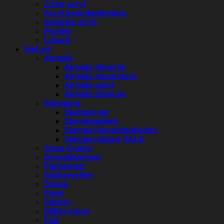
Color acryl
Acryl benodigdheden
samples acryl
Poeder
Liqued
Nail art
Airnails
Airnails Stencils
Airnails apparatuur
Airnails paint
Airnails Stencils
Stamping
Stempel gel
Stempelplaten
Stempel benodigdheden
Stempel platen SALE
Aqua Colors
Droogbloemen
Pigmenten
Stickervellen
Strass
Paint
Sticker
Glitter spray
Foil