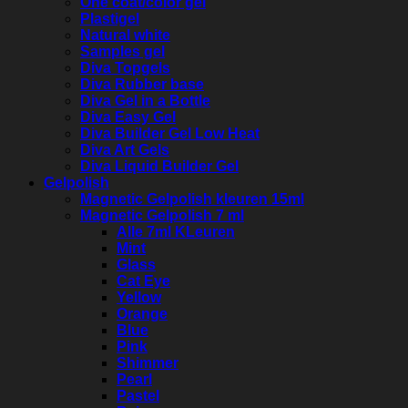
One coat/color gel
Plastigel
Natural white
Samples gel
Diva Topgels
Diva Rubber base
Diva Gel in a Bottle
Diva Easy Gel
Diva Builder Gel Low Heat
Diva Art Gels
Diva Liquid Builder Gel
Gelpolish
Magnetic Gelpolish kleuren 15ml
Magnetic Gelpolish 7 ml
Alle 7ml KLeuren
Mint
Glass
Cat Eye
Yellow
Orange
Blue
Pink
Shimmer
Pearl
Pastel