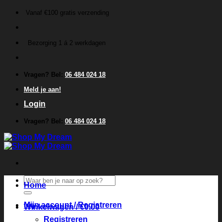
Ga
Vanaf €100 gratis verzending
naar
inhoud
Bezorging 1 á 2 werkdagen
Vragen? Bel:
06 484 024 18
Meld je aan!
Login
Vragen? Bel:
06 484 024 18
Zoeken
Home
naar:
Mijn account / Registreren
Winkelwagen /
€
0.00
Registreren