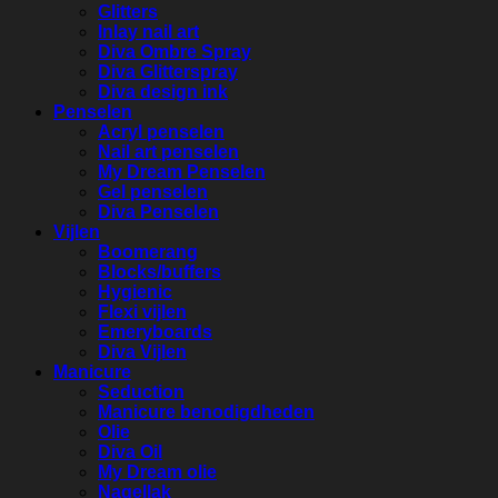
Glitters
Inlay nail art
Diva Ombre Spray
Diva Glitterspray
Diva design ink
Penselen
Acryl penselen
Nail art penselen
My Dream Penselen
Gel penselen
Diva Penselen
Vijlen
Boomerang
Blocks/buffers
Hygienic
Flexi vijlen
Emeryboards
Diva Vijlen
Manicure
Seduction
Manicure benodigdheden
Olie
Diva Oil
My Dream olie
Nagellak