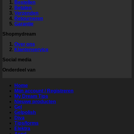
Bestellen
Betalen
Verzenden
Retourneren
Garantie
Shopmydream
Over ons
Klantenservice
Social media
Onderdeel van
Home
Mijn account / Registreren
My Dream Tips
Nieuwe producten
Gel
Gelpolish
Diva
Tips/forms
Elektra
Acryl