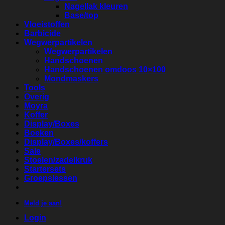
Nagellak kleuren
Base/top
Vloeistoffen
Barbicide
Wegwerpartikelen
Wegwerpartikelen
Handschoenen
Handschoenen omdoos 10×100
Mondmaskers
Tools
Overig
Moyra
Koffer
Display/Boxes
Boeken
Display/Boxes/koffers
Sale
Stoelen/zadelkruk
Startersets
Groepslessen
Meld je aan!
Login