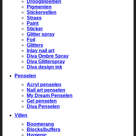
Droogbloemen
Pigmenten
Stickervellen
Strass
Paint
Sticker
Glitter spray
Foil
Glitters
Inlay nail art
Diva Ombre Spray
Diva Glitterspray
Diva design ink
Penselen
Acryl penselen
Nail art penselen
My Dream Penselen
Gel penselen
Diva Penselen
Vijlen
Boomerang
Blocks/buffers
Hygienic