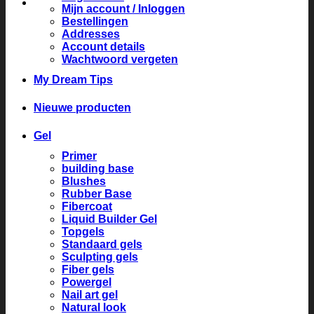
Mijn account / Inloggen
Bestellingen
Addresses
Account details
Wachtwoord vergeten
My Dream Tips
Nieuwe producten
Gel
Primer
building base
Blushes
Rubber Base
Fibercoat
Liquid Builder Gel
Topgels
Standaard gels
Sculpting gels
Fiber gels
Powergel
Nail art gel
Natural look