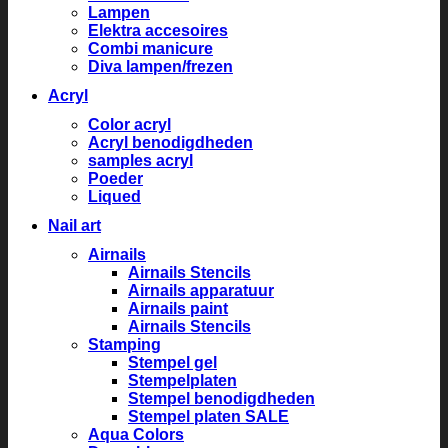
Lampen
Elektra accesoires
Combi manicure
Diva lampen/frezen
Acryl
Color acryl
Acryl benodigdheden
samples acryl
Poeder
Liqued
Nail art
Airnails
Airnails Stencils
Airnails apparatuur
Airnails paint
Airnails Stencils
Stamping
Stempel gel
Stempelplaten
Stempel benodigdheden
Stempel platen SALE
Aqua Colors