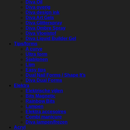
Diva Oil
Diva overig
Diva design ink
Diva Art Gels
Diva Glitterspray
Diva Ombre Spray
Diva Vloeistof
Diva Liquid Builder Gel
Tips/forms
A curve
Ultra form
Sjablonen
Lijm
Easy tips
Dual Nail Forms / Shape It’s
Diva Dual Forms
Elektra
Elektrische vijlen
Bits Magnetic
Rainbow Bits
Lampen
Elektra accesoires
Combi manicure
Diva lampen/frezen
Acryl