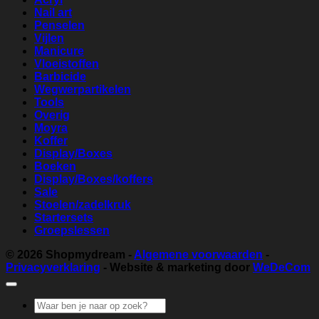
Nail art
Penselen
Vijlen
Manicure
Vloeistoffen
Barbicide
Wegwerpartikelen
Tools
Overig
Moyra
Koffer
Display/Boxes
Boeken
Display/Boxes/koffers
Sale
Stoelen/zadelkruk
Startersets
Groepslessen
© 2026
Shopmydream
-
Algemene voorwaarden
-
Privacyverklaring
- Website & marketing door
WeDeCom
Zoeken
naar: