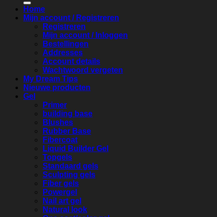
Home
Mijn account / Registreren
Registreren
Mijn account / Inloggen
Bestellingen
Addresses
Account details
Wachtwoord vergeten
My Dream Tips
Nieuwe producten
Gel
Primer
building base
Blushes
Rubber Base
Fibercoat
Liquid Builder Gel
Topgels
Standaard gels
Sculpting gels
Fiber gels
Powergel
Nail art gel
Natural look