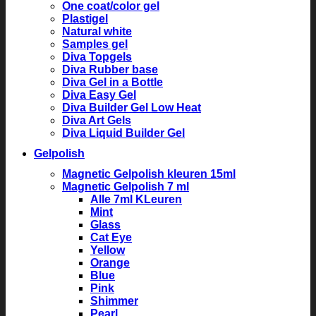
One coat/color gel
Plastigel
Natural white
Samples gel
Diva Topgels
Diva Rubber base
Diva Gel in a Bottle
Diva Easy Gel
Diva Builder Gel Low Heat
Diva Art Gels
Diva Liquid Builder Gel
Gelpolish
Magnetic Gelpolish kleuren 15ml
Magnetic Gelpolish 7 ml
Alle 7ml KLeuren
Mint
Glass
Cat Eye
Yellow
Orange
Blue
Pink
Shimmer
Pearl