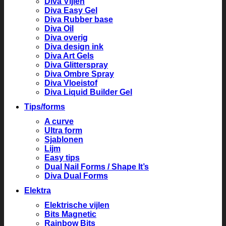
Diva Vijlen
Diva Easy Gel
Diva Rubber base
Diva Oil
Diva overig
Diva design ink
Diva Art Gels
Diva Glitterspray
Diva Ombre Spray
Diva Vloeistof
Diva Liquid Builder Gel
Tips/forms
A curve
Ultra form
Sjablonen
Lijm
Easy tips
Dual Nail Forms / Shape It’s
Diva Dual Forms
Elektra
Elektrische vijlen
Bits Magnetic
Rainbow Bits