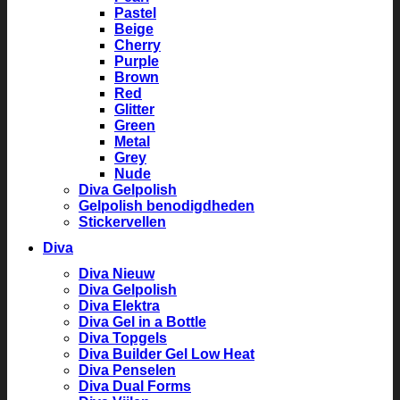
Pastel
Beige
Cherry
Purple
Brown
Red
Glitter
Green
Metal
Grey
Nude
Diva Gelpolish
Gelpolish benodigdheden
Stickervellen
Diva
Diva Nieuw
Diva Gelpolish
Diva Elektra
Diva Gel in a Bottle
Diva Topgels
Diva Builder Gel Low Heat
Diva Penselen
Diva Dual Forms