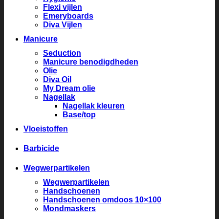
Flexi vijlen
Emeryboards
Diva Vijlen
Manicure
Seduction
Manicure benodigdheden
Olie
Diva Oil
My Dream olie
Nagellak
Nagellak kleuren
Base/top
Vloeistoffen
Barbicide
Wegwerpartikelen
Wegwerpartikelen
Handschoenen
Handschoenen omdoos 10×100
Mondmaskers