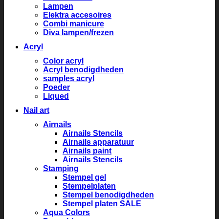
Lampen
Elektra accesoires
Combi manicure
Diva lampen/frezen
Acryl
Color acryl
Acryl benodigdheden
samples acryl
Poeder
Liqued
Nail art
Airnails
Airnails Stencils
Airnails apparatuur
Airnails paint
Airnails Stencils
Stamping
Stempel gel
Stempelplaten
Stempel benodigdheden
Stempel platen SALE
Aqua Colors