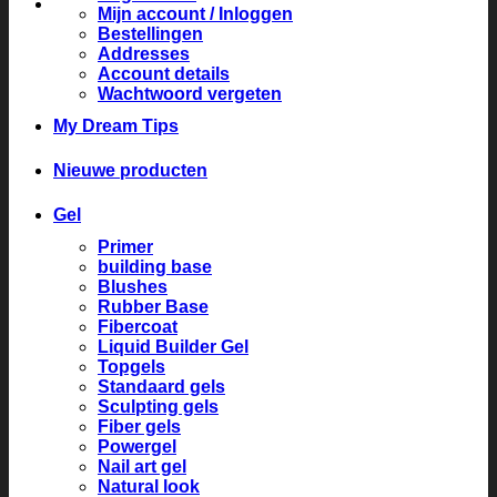
Mijn account / Inloggen
Bestellingen
Addresses
Account details
Wachtwoord vergeten
My Dream Tips
Nieuwe producten
Gel
Primer
building base
Blushes
Rubber Base
Fibercoat
Liquid Builder Gel
Topgels
Standaard gels
Sculpting gels
Fiber gels
Powergel
Nail art gel
Natural look