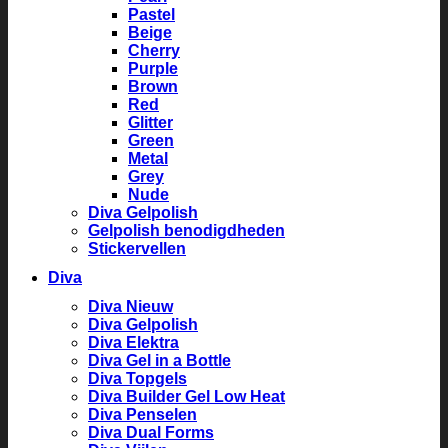
Pastel
Beige
Cherry
Purple
Brown
Red
Glitter
Green
Metal
Grey
Nude
Diva Gelpolish
Gelpolish benodigdheden
Stickervellen
Diva
Diva Nieuw
Diva Gelpolish
Diva Elektra
Diva Gel in a Bottle
Diva Topgels
Diva Builder Gel Low Heat
Diva Penselen
Diva Dual Forms