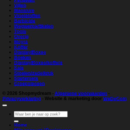
Vijlen
Manicure
Vloeistoffen
Barbicide
Wegwerpartikelen
Tools
Overig
Moyra
Koffer
Display/Boxes
Boeken
Display/Boxes/koffers
Sale
Stoelen/zadelkruk
Startersets
Groepslessen
© 2026
Shopmydream
-
Algemene voorwaarden
-
Privacyverklaring
- Website & marketing door
WeDeCom
Zoeken
naar:
Home