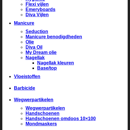
Flexi vijlen
Emeryboards
Diva Vijlen
Manicure
Seduction
Manicure benodigdheden
Olie
Diva Oil
My Dream olie
Nagellak
Nagellak kleuren
Base/top
Vloeistoffen
Barbicide
Wegwerpartikelen
Wegwerpartikelen
Handschoenen
Handschoenen omdoos 10×100
Mondmaskers