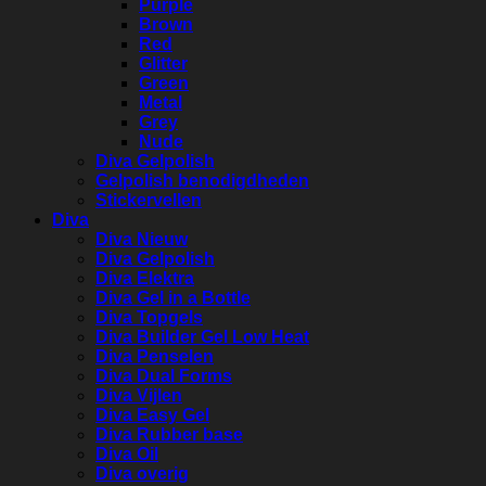
Purple
Brown
Red
Glitter
Green
Metal
Grey
Nude
Diva Gelpolish
Gelpolish benodigdheden
Stickervellen
Diva
Diva Nieuw
Diva Gelpolish
Diva Elektra
Diva Gel in a Bottle
Diva Topgels
Diva Builder Gel Low Heat
Diva Penselen
Diva Dual Forms
Diva Vijlen
Diva Easy Gel
Diva Rubber base
Diva Oil
Diva overig