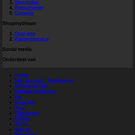
Verzenden
Retourneren
Garantie
Shopmydream
Over ons
Klantenservice
Social media
Onderdeel van
Home
Mijn account / Registreren
My Dream Tips
Nieuwe producten
Gel
Gelpolish
Diva
Tips/forms
Elektra
Acryl
Nail art
Penselen