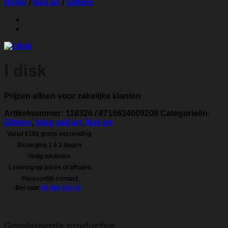
Home
/
Nail art
/
Glitters
l disk
Prijzen alleen voor zakelijke klanten
Artikelnummer:
118326 / 8718634009208
Categorieën:
Glitters
,
Inlay nail art
,
Nail art
Vanaf €100 gratis verzending
Bezorging 1 á 2 dagen
Veilig winkelen
Levering op adres of afhalen
Persoonlijk contact
Bel naar
06 484 024 18
Gerelateerde producten