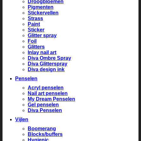
Droogbloemen
Pigmenten
Stickervellen
Strass
Paint
Sticker
Glitter spray
Foil
Glitters
Inlay nail art
Diva Ombre Spray
Diva Glitterspray
Diva design ink
Penselen
Acryl penselen
Nail art penselen
My Dream Penselen
Gel penselen
Diva Penselen
Vijlen
Boomerang
Blocks/buffers
Hygienic