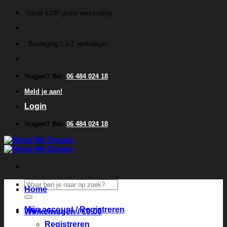
Ga
Vanaf €100 gratis verzending
naar
inhoud
Bezorging 1 á 2 werkdagen
Vragen? Bel:
06 484 024 18
Meld je aan!
Login
Vragen? Bel:
06 484 024 18
Zoeken
Home
naar:
Mijn account / Registreren
Winkelwagen /
€
0.00
Registreren