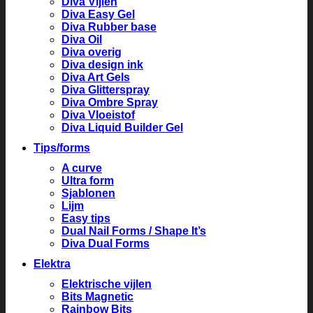
Diva Vijlen
Diva Easy Gel
Diva Rubber base
Diva Oil
Diva overig
Diva design ink
Diva Art Gels
Diva Glitterspray
Diva Ombre Spray
Diva Vloeistof
Diva Liquid Builder Gel
Tips/forms
A curve
Ultra form
Sjablonen
Lijm
Easy tips
Dual Nail Forms / Shape It’s
Diva Dual Forms
Elektra
Elektrische vijlen
Bits Magnetic
Rainbow Bits