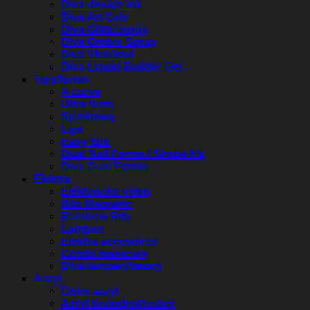
Diva design ink
Diva Art Gels
Diva Glitterspray
Diva Ombre Spray
Diva Vloeistof
Diva Liquid Builder Gel
Tips/forms
A curve
Ultra form
Sjablonen
Lijm
Easy tips
Dual Nail Forms / Shape It’s
Diva Dual Forms
Elektra
Elektrische vijlen
Bits Magnetic
Rainbow Bits
Lampen
Elektra accesoires
Combi manicure
Diva lampen/frezen
Acryl
Color acryl
Acryl benodigdheden