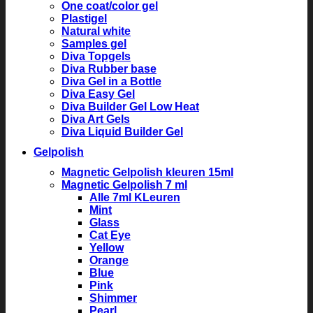
One coat/color gel
Plastigel
Natural white
Samples gel
Diva Topgels
Diva Rubber base
Diva Gel in a Bottle
Diva Easy Gel
Diva Builder Gel Low Heat
Diva Art Gels
Diva Liquid Builder Gel
Gelpolish
Magnetic Gelpolish kleuren 15ml
Magnetic Gelpolish 7 ml
Alle 7ml KLeuren
Mint
Glass
Cat Eye
Yellow
Orange
Blue
Pink
Shimmer
Pearl