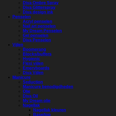
Diva Ombre Spray
Diva Glitterspray
Diva design ink
Penselen
Acryl penselen
Nail art penselen
My Dream Penselen
Gel penselen
Diva Penselen
Vijlen
Boomerang
Blocks/buffers
Hygienic
Flexi vijlen
Emeryboards
Diva Vijlen
Manicure
Seduction
Manicure benodigdheden
Olie
Diva Oil
My Dream olie
Nagellak
Nagellak kleuren
Base/top