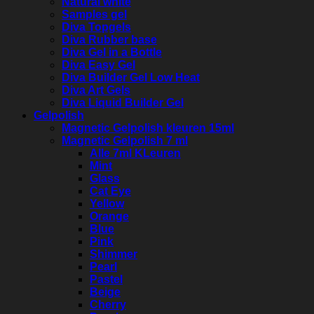
Natural white
Samples gel
Diva Topgels
Diva Rubber base
Diva Gel in a Bottle
Diva Easy Gel
Diva Builder Gel Low Heat
Diva Art Gels
Diva Liquid Builder Gel
Gelpolish
Magnetic Gelpolish kleuren 15ml
Magnetic Gelpolish 7 ml
Alle 7ml KLeuren
Mint
Glass
Cat Eye
Yellow
Orange
Blue
Pink
Shimmer
Pearl
Pastel
Beige
Cherry