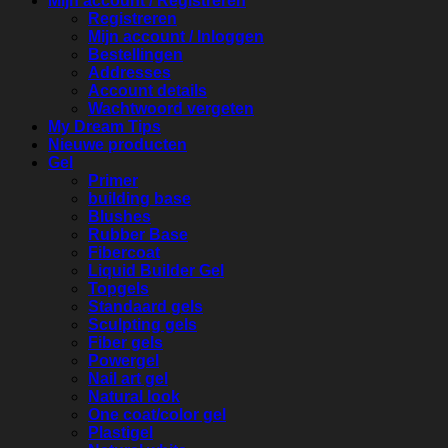
Mijn account / Registreren
Registreren
Mijn account / Inloggen
Bestellingen
Addresses
Account details
Wachtwoord vergeten
My Dream Tips
Nieuwe producten
Gel
Primer
building base
Blushes
Rubber Base
Fibercoat
Liquid Builder Gel
Topgels
Standaard gels
Sculpting gels
Fiber gels
Powergel
Nail art gel
Natural look
One coat/color gel
Plastigel