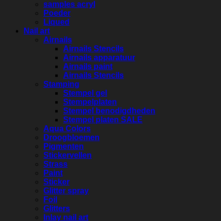
samples acryl
Poeder
Liqued
Nail art
Airnails
Airnails Stencils
Airnails apparatuur
Airnails paint
Airnails Stencils
Stamping
Stempel gel
Stempelplaten
Stempel benodigdheden
Stempel platen SALE
Aqua Colors
Droogbloemen
Pigmenten
Stickervellen
Strass
Paint
Sticker
Glitter spray
Foil
Glitters
Inlay nail art