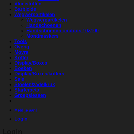
Vloeistoffen
Barbicide
Wegwerpartikelen
Wegwerpartikelen
Handschoenen
Handschoenen omdoos 10×100
Mondmaskers
Tools
Overig
Moyra
Koffer
Display/Boxes
Boeken
Display/Boxes/koffers
Sale
Stoelen/zadelkruk
Startersets
Groepslessen
Meld je aan!
Login
Login