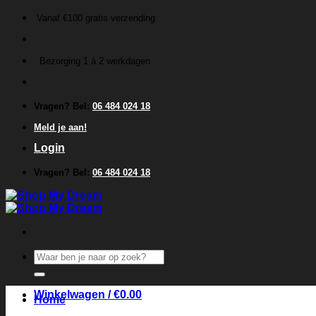
Ga
Vanaf €100 gratis verzending
naar
inhoud
Bezorging 1 á 2 werkdagen
Vragen? Bel:
06 484 024 18
Meld je aan!
Login
Vragen? Bel:
06 484 024 18
Zoeken
naar:
Winkelwagen /
€
0.00
Home