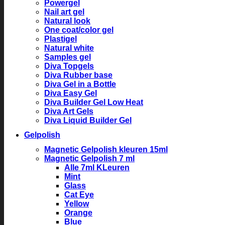
Powergel
Nail art gel
Natural look
One coat/color gel
Plastigel
Natural white
Samples gel
Diva Topgels
Diva Rubber base
Diva Gel in a Bottle
Diva Easy Gel
Diva Builder Gel Low Heat
Diva Art Gels
Diva Liquid Builder Gel
Gelpolish
Magnetic Gelpolish kleuren 15ml
Magnetic Gelpolish 7 ml
Alle 7ml KLeuren
Mint
Glass
Cat Eye
Yellow
Orange
Blue