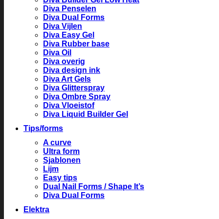
Diva Penselen
Diva Dual Forms
Diva Vijlen
Diva Easy Gel
Diva Rubber base
Diva Oil
Diva overig
Diva design ink
Diva Art Gels
Diva Glitterspray
Diva Ombre Spray
Diva Vloeistof
Diva Liquid Builder Gel
Tips/forms
A curve
Ultra form
Sjablonen
Lijm
Easy tips
Dual Nail Forms / Shape It’s
Diva Dual Forms
Elektra