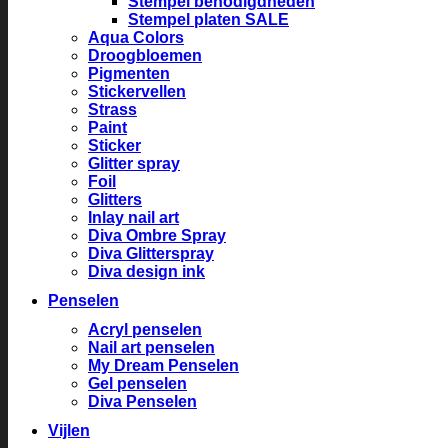
Stempel benodigdheden
Stempel platen SALE
Aqua Colors
Droogbloemen
Pigmenten
Stickervellen
Strass
Paint
Sticker
Glitter spray
Foil
Glitters
Inlay nail art
Diva Ombre Spray
Diva Glitterspray
Diva design ink
Penselen
Acryl penselen
Nail art penselen
My Dream Penselen
Gel penselen
Diva Penselen
Vijlen