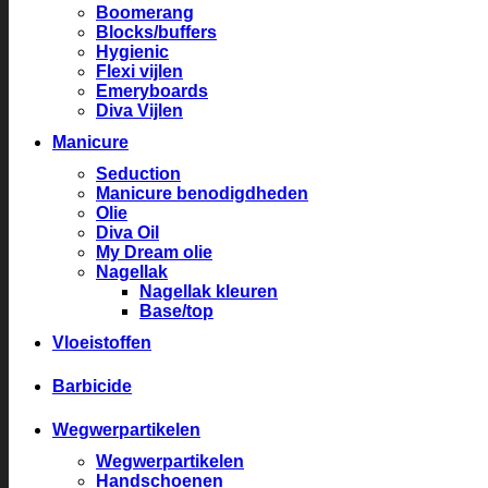
Boomerang
Blocks/buffers
Hygienic
Flexi vijlen
Emeryboards
Diva Vijlen
Manicure
Seduction
Manicure benodigdheden
Olie
Diva Oil
My Dream olie
Nagellak
Nagellak kleuren
Base/top
Vloeistoffen
Barbicide
Wegwerpartikelen
Wegwerpartikelen
Handschoenen