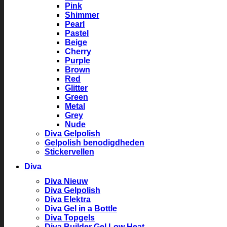
Pink
Shimmer
Pearl
Pastel
Beige
Cherry
Purple
Brown
Red
Glitter
Green
Metal
Grey
Nude
Diva Gelpolish
Gelpolish benodigdheden
Stickervellen
Diva
Diva Nieuw
Diva Gelpolish
Diva Elektra
Diva Gel in a Bottle
Diva Topgels
Diva Builder Gel Low Heat