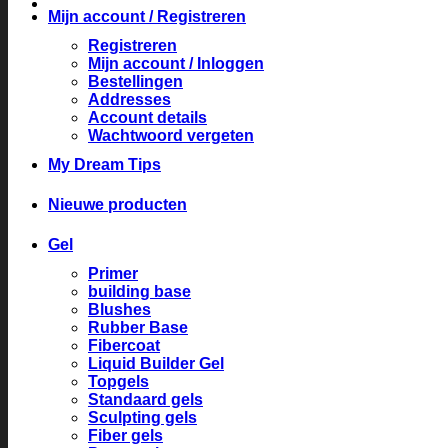
Mijn account / Registreren
Registreren
Mijn account / Inloggen
Bestellingen
Addresses
Account details
Wachtwoord vergeten
My Dream Tips
Nieuwe producten
Gel
Primer
building base
Blushes
Rubber Base
Fibercoat
Liquid Builder Gel
Topgels
Standaard gels
Sculpting gels
Fiber gels