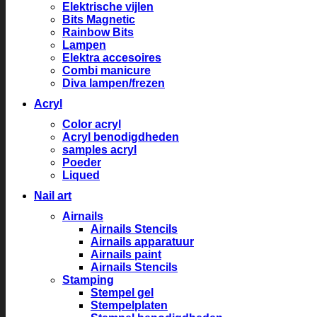
Elektrische vijlen
Bits Magnetic
Rainbow Bits
Lampen
Elektra accesoires
Combi manicure
Diva lampen/frezen
Acryl
Color acryl
Acryl benodigdheden
samples acryl
Poeder
Liqued
Nail art
Airnails
Airnails Stencils
Airnails apparatuur
Airnails paint
Airnails Stencils
Stamping
Stempel gel
Stempelplaten