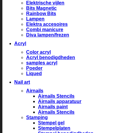
Elektrische vijlen
Bits Magnetic
Rainbow Bits
Lampen
Elektra accesoires
Combi manicure
Diva lampen/frezen
Acryl
Color acryl
Acryl benodigdheden
samples acryl
Poeder
Liqued
Nail art
Airnails
Airnails Stencils
Airnails apparatuur
Airnails paint
Airnails Stencils
Stamping
Stempel gel
Stempelplaten