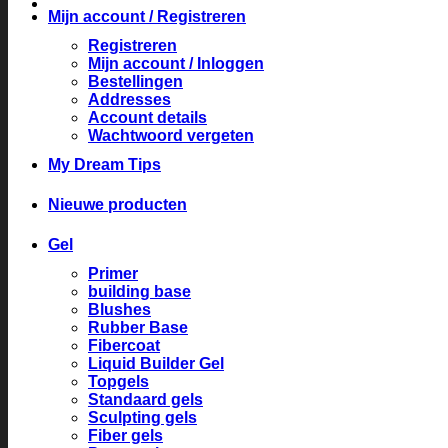
Mijn account / Registreren
Registreren
Mijn account / Inloggen
Bestellingen
Addresses
Account details
Wachtwoord vergeten
My Dream Tips
Nieuwe producten
Gel
Primer
building base
Blushes
Rubber Base
Fibercoat
Liquid Builder Gel
Topgels
Standaard gels
Sculpting gels
Fiber gels