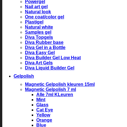
Powergel
Nail art gel
Natural look
One coat/color gel
Plastigel
Natural white
Samples gel
Diva Topgels
Diva Rubber base
Diva Gel in a Bottle
Diva Easy Gel
Diva Builder Gel Low Heat
Diva Art Gels
Diva Liquid Builder Gel
Gelpolish
Magnetic Gelpolish kleuren 15ml
Magnetic Gelpolish 7 ml
Alle 7ml KLeuren
Mint
Glass
Cat Eye
Yellow
Orange
Blue