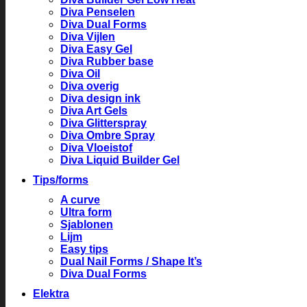
Diva Penselen
Diva Dual Forms
Diva Vijlen
Diva Easy Gel
Diva Rubber base
Diva Oil
Diva overig
Diva design ink
Diva Art Gels
Diva Glitterspray
Diva Ombre Spray
Diva Vloeistof
Diva Liquid Builder Gel
Tips/forms
A curve
Ultra form
Sjablonen
Lijm
Easy tips
Dual Nail Forms / Shape It’s
Diva Dual Forms
Elektra