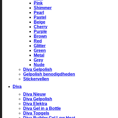
Pink
Shimmer
Pearl
Pastel
Beige
Cherry
Purple
Brown
Red
Glitter
Green
Metal
Grey
Nude
Diva Gelpolish
Gelpolish benodigdheden
Stickervellen
Diva
Diva Nieuw
Diva Gelpolish
Diva Elektra
Diva Gel in a Bottle
Diva Topgels
Diva Builder Gel Low Heat