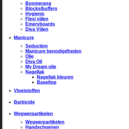
Boomerang
Blocks/buffers
Hygienic
Flexi vijlen
Emeryboards
Diva Vijlen
Manicure
Seduction
Manicure benodigdheden
Olie
Diva Oil
My Dream olie
Nagellak
Nagellak kleuren
Base/top
Vloeistoffen
Barbicide
Wegwerpartikelen
Wegwerpartikelen
Handschoenen