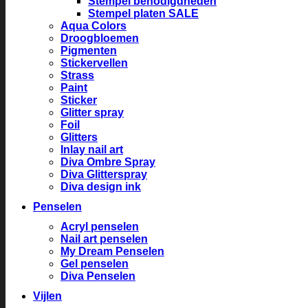
Stempel benodigdheden
Stempel platen SALE
Aqua Colors
Droogbloemen
Pigmenten
Stickervellen
Strass
Paint
Sticker
Glitter spray
Foil
Glitters
Inlay nail art
Diva Ombre Spray
Diva Glitterspray
Diva design ink
Penselen
Acryl penselen
Nail art penselen
My Dream Penselen
Gel penselen
Diva Penselen
Vijlen