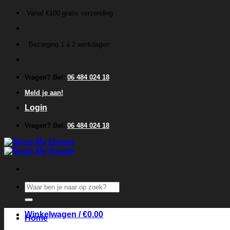
Ga
Vanaf €100 gratis verzending
naar
inhoud
Bezorging 1 á 2 werkdagen
Vragen? Bel:
06 484 024 18
Meld je aan!
Login
Vragen? Bel:
06 484 024 18
Zoeken
naar:
Winkelwagen /
€
0.00
Home