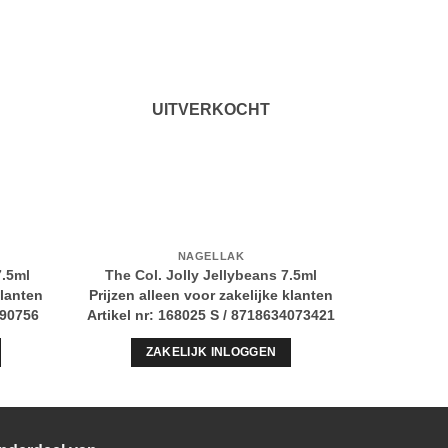
UITVERKOCHT
NAGELLAK
7.5ml
The Col. Jolly Jellybeans 7.5ml
LL Pol
klanten
Prijzen alleen voor zakelijke klanten
Prijzen al
090756
Artikel nr: 168025 S / 8718634073421
Artikel n
ZAKELIJK INLOGGEN
Z