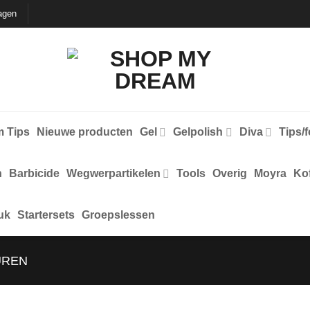
agen
 Tips
Nieuwe producten
Gel
Gelpolish
Diva
Tips/
n
Barbicide
Wegwerpartikelen
Tools
Overig
Moyra
Kof
uk
Startersets
Groepslessen
UREN