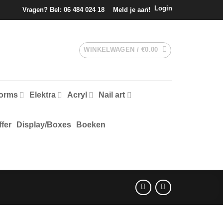
Login
Vragen? Bel:
06 484 024 18
Meld je aan!
WINKELWAGEN /
€
0.00
forms
Elektra
Acryl
Nail art
fer
Display/Boxes
Boeken