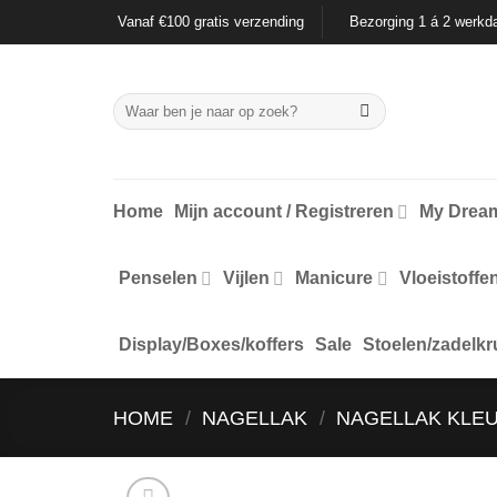
Ga
Vanaf €100 gratis verzending
Bezorging 1 á 2 werkd
naar
inhoud
Zoeken
naar:
Home
Mijn account / Registreren
My Dream
Penselen
Vijlen
Manicure
Vloeistoffe
Display/Boxes/koffers
Sale
Stoelen/zadelkr
HOME
/
NAGELLAK
/
NAGELLAK KLE