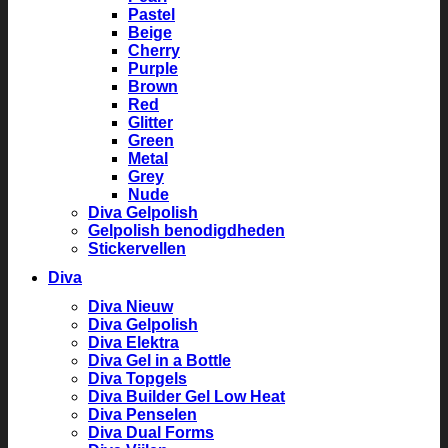
Pastel
Beige
Cherry
Purple
Brown
Red
Glitter
Green
Metal
Grey
Nude
Diva Gelpolish
Gelpolish benodigdheden
Stickervellen
Diva
Diva Nieuw
Diva Gelpolish
Diva Elektra
Diva Gel in a Bottle
Diva Topgels
Diva Builder Gel Low Heat
Diva Penselen
Diva Dual Forms