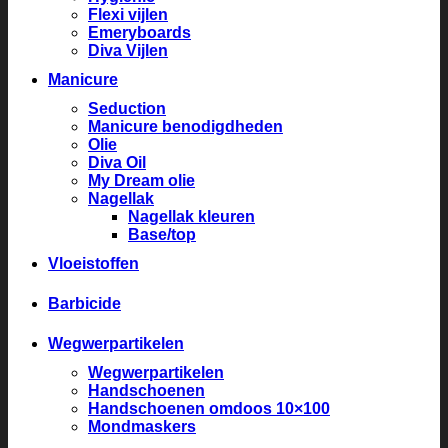
Flexi vijlen
Emeryboards
Diva Vijlen
Manicure
Seduction
Manicure benodigdheden
Olie
Diva Oil
My Dream olie
Nagellak
Nagellak kleuren
Base/top
Vloeistoffen
Barbicide
Wegwerpartikelen
Wegwerpartikelen
Handschoenen
Handschoenen omdoos 10×100
Mondmaskers