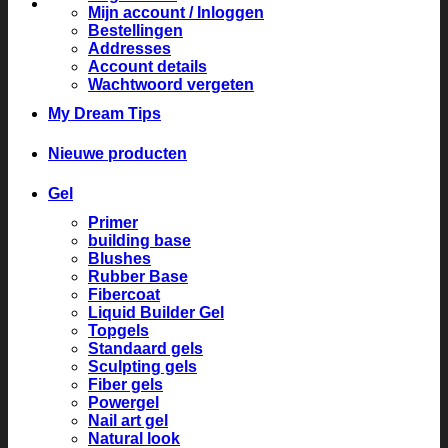
Mijn account / Inloggen
Bestellingen
Addresses
Account details
Wachtwoord vergeten
My Dream Tips
Nieuwe producten
Gel
Primer
building base
Blushes
Rubber Base
Fibercoat
Liquid Builder Gel
Topgels
Standaard gels
Sculpting gels
Fiber gels
Powergel
Nail art gel
Natural look