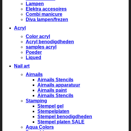
Lampen
Elektra accesoires
Combi manicure
Diva lampen/frezen
Acryl
Color acryl
Acryl benodigdheden
samples acryl
Poeder
Liqued
Nail art
Airnails
Airnails Stencils
Airnails apparatuur
Airnails paint
Airnails Stencils
Stamping
Stempel gel
Stempelplaten
Stempel benodigdheden
Stempel platen SALE
Aqua Colors