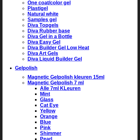
One coat/color gel
Plastigel
Natural white
Samples gel
Diva Topgels
Diva Rubber base
Diva Gel in a Bottle
Diva Easy Gel
Diva Builder Gel Low Heat
Diva Art Gels
Diva Liquid Builder Gel
Gelpolish
Magnetic Gelpolish kleuren 15ml
Magnetic Gelpolish 7 ml
Alle 7ml KLeuren
Mint
Glass
Cat Eye
Yellow
Orange
Blue
Pink
Shimmer
Pearl