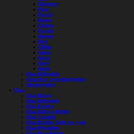
Shimmer
Pearl
Pastel
Beige
Cherry
Purple
Brown
Red
Glitter
Green
Metal
Grey
Nude
Diva Gelpolish
Gelpolish benodigdheden
Stickervellen
Diva
Diva Nieuw
Diva Gelpolish
Diva Elektra
Diva Gel in a Bottle
Diva Topgels
Diva Builder Gel Low Heat
Diva Penselen
Diva Dual Forms