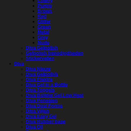
Cherry
Purple
Brown
Red
Glitter
Green
Metal
Grey
Nude
Diva Gelpolish
Gelpolish benodigdheden
Stickervellen
Diva
Diva Nieuw
Diva Gelpolish
Diva Elektra
Diva Gel in a Bottle
Diva Topgels
Diva Builder Gel Low Heat
Diva Penselen
Diva Dual Forms
Diva Vijlen
Diva Easy Gel
Diva Rubber base
Diva Oil