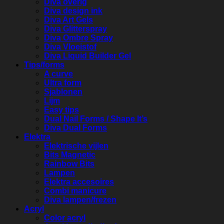
Diva overig
Diva design ink
Diva Art Gels
Diva Glitterspray
Diva Ombre Spray
Diva Vloeistof
Diva Liquid Builder Gel
Tips/forms
A curve
Ultra form
Sjablonen
Lijm
Easy tips
Dual Nail Forms / Shape It’s
Diva Dual Forms
Elektra
Elektrische vijlen
Bits Magnetic
Rainbow Bits
Lampen
Elektra accesoires
Combi manicure
Diva lampen/frezen
Acryl
Color acryl