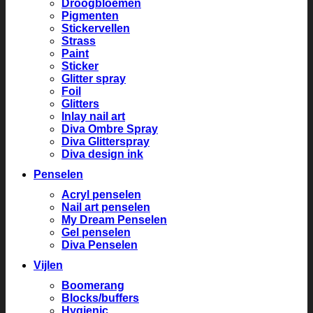
Droogbloemen
Pigmenten
Stickervellen
Strass
Paint
Sticker
Glitter spray
Foil
Glitters
Inlay nail art
Diva Ombre Spray
Diva Glitterspray
Diva design ink
Penselen
Acryl penselen
Nail art penselen
My Dream Penselen
Gel penselen
Diva Penselen
Vijlen
Boomerang
Blocks/buffers
Hygienic