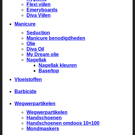
Flexi vijlen
Emeryboards
Diva Vijlen
Manicure
Seduction
Manicure benodigdheden
Olie
Diva Oil
My Dream olie
Nagellak
Nagellak kleuren
Base/top
Vloeistoffen
Barbicide
Wegwerpartikelen
Wegwerpartikelen
Handschoenen
Handschoenen omdoos 10×100
Mondmaskers