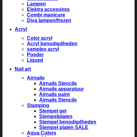
Lampen
Elektra accesoires
Combi manicure
Diva lampen/frezen
Acryl
Color acryl
Acryl benodigdheden
samples acryl
Poeder
Liqued
Nail art
Airnails
Airnails Stencils
Airnails apparatuur
Airnails paint
Airnails Stencils
Stamping
Stempel gel
Stempelplaten
Stempel benodigdheden
Stempel platen SALE
Aqua Colors