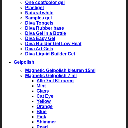
One coat/color gel
Plastigel
Natural white
Samples gel
Diva Topgels
Diva Rubber base
Diva Gel in a Bottle
Diva Easy Gel
Diva Builder Gel Low Heat
Diva Art Gels
Diva Liquid Builder Gel
Gelpolish
Magnetic Gelpolish kleuren 15ml
Magnetic Gelpolish 7 ml
Alle 7ml KLeuren
Mint
Glass
Cat Eye
Yellow
Orange
Blue
Pink
Shimmer
Pearl