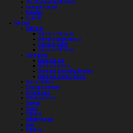
Acryl benodigdheden
samples acryl
Poeder
Liqued
Nail art
Airnails
Airnails Stencils
Airnails apparatuur
Airnails paint
Airnails Stencils
Stamping
Stempel gel
Stempelplaten
Stempel benodigdheden
Stempel platen SALE
Aqua Colors
Droogbloemen
Pigmenten
Stickervellen
Strass
Paint
Sticker
Glitter spray
Foil
Glitters