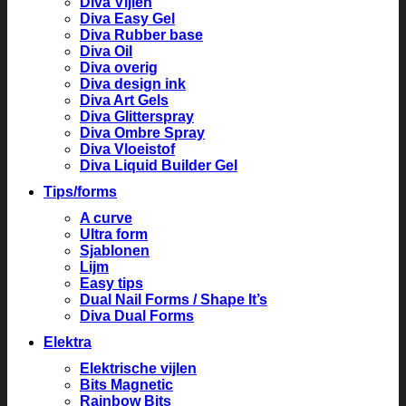
Diva Vijlen
Diva Easy Gel
Diva Rubber base
Diva Oil
Diva overig
Diva design ink
Diva Art Gels
Diva Glitterspray
Diva Ombre Spray
Diva Vloeistof
Diva Liquid Builder Gel
Tips/forms
A curve
Ultra form
Sjablonen
Lijm
Easy tips
Dual Nail Forms / Shape It’s
Diva Dual Forms
Elektra
Elektrische vijlen
Bits Magnetic
Rainbow Bits