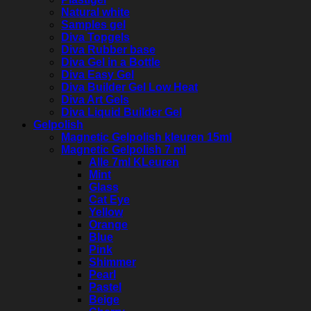
Natural white
Samples gel
Diva Topgels
Diva Rubber base
Diva Gel in a Bottle
Diva Easy Gel
Diva Builder Gel Low Heat
Diva Art Gels
Diva Liquid Builder Gel
Gelpolish
Magnetic Gelpolish kleuren 15ml
Magnetic Gelpolish 7 ml
Alle 7ml KLeuren
Mint
Glass
Cat Eye
Yellow
Orange
Blue
Pink
Shimmer
Pearl
Pastel
Beige