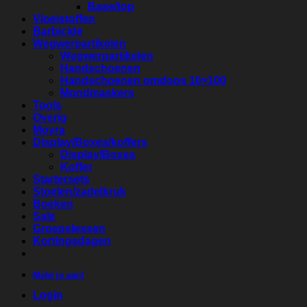
Base/top
Vloeistoffen
Barbicide
Wegwerpartikelen
Wegwerpartikelen
Handschoenen
Handschoenen omdoos 10×100
Mondmaskers
Tools
Overig
Moyra
Display/Boxes/koffers
Display/Boxes
Koffer
Startersets
Stoelen/zadelkruk
Boeken
Sale
Groepslessen
Kortingsdagen
Meld je aan!
Login