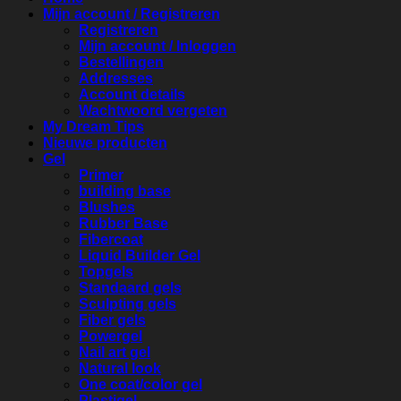
Mijn account / Registreren
Registreren
Mijn account / Inloggen
Bestellingen
Addresses
Account details
Wachtwoord vergeten
My Dream Tips
Nieuwe producten
Gel
Primer
building base
Blushes
Rubber Base
Fibercoat
Liquid Builder Gel
Topgels
Standaard gels
Sculpting gels
Fiber gels
Powergel
Nail art gel
Natural look
One coat/color gel
Plastigel