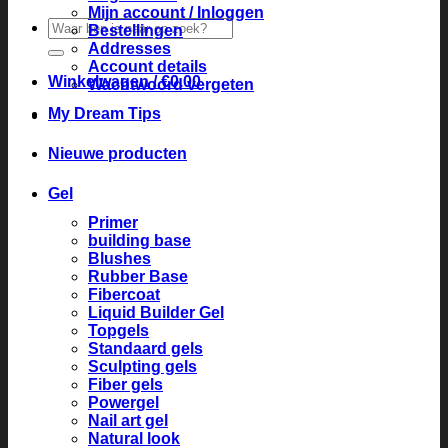
Mijn account / Inloggen
Zoeken
Bestellingen
naar:
Addresses
Account details
Winkelwagen /
€
0.00
Wachtwoord vergeten
My Dream Tips
Nieuwe producten
Gel
Primer
building base
Blushes
Rubber Base
Fibercoat
Liquid Builder Gel
Topgels
Standaard gels
Sculpting gels
Fiber gels
Powergel
Nail art gel
Natural look