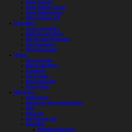
Inlay nail art
Diva Ombre Spray
Diva Glitterspray
Diva design ink
Penselen
Acryl penselen
Nail art penselen
My Dream Penselen
Gel penselen
Diva Penselen
Vijlen
Boomerang
Blocks/buffers
Hygienic
Flexi vijlen
Emeryboards
Diva Vijlen
Manicure
Seduction
Manicure benodigdheden
Olie
Diva Oil
My Dream olie
Nagellak
Nagellak kleuren