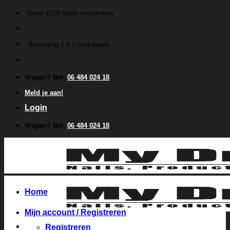
Ga
Vanaf €100 gratis verzending
naar
inhoud
Bezorging 1 á 2 werkdagen
Vragen? Bel:
06 484 024 18
Meld je aan!
Login
Vragen? Bel:
06 484 024 18
Home
Mijn account / Registreren
Registreren