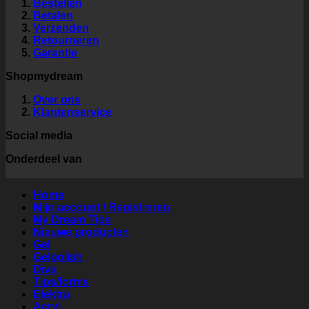
Bestellen
Betalen
Verzenden
Retourneren
Garantie
Shopmydream
Over ons
Klantenservice
Social media
Onderdeel van
Home
Mijn account / Registreren
My Dream Tips
Nieuwe producten
Gel
Gelpolish
Diva
Tips/forms
Elektra
Acryl