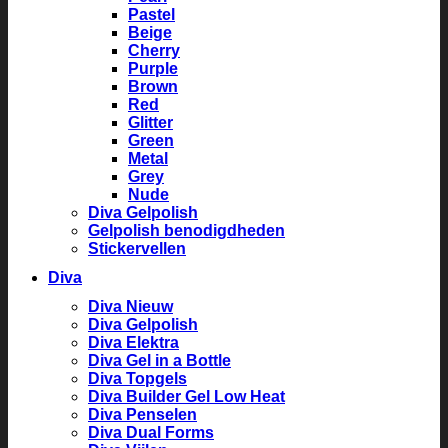
Pastel
Beige
Cherry
Purple
Brown
Red
Glitter
Green
Metal
Grey
Nude
Diva Gelpolish
Gelpolish benodigdheden
Stickervellen
Diva
Diva Nieuw
Diva Gelpolish
Diva Elektra
Diva Gel in a Bottle
Diva Topgels
Diva Builder Gel Low Heat
Diva Penselen
Diva Dual Forms