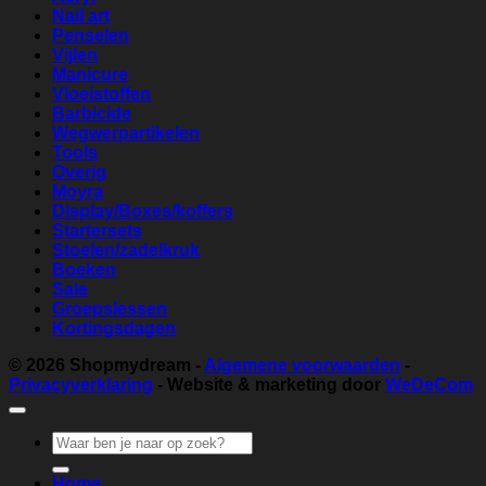
Nail art
Penselen
Vijlen
Manicure
Vloeistoffen
Barbicide
Wegwerpartikelen
Tools
Overig
Moyra
Display/Boxes/koffers
Startersets
Stoelen/zadelkruk
Boeken
Sale
Groepslessen
Kortingsdagen
© 2026
Shopmydream
-
Algemene voorwaarden
-
Privacyverklaring
- Website & marketing door
WeDeCom
Zoeken
naar:
Home