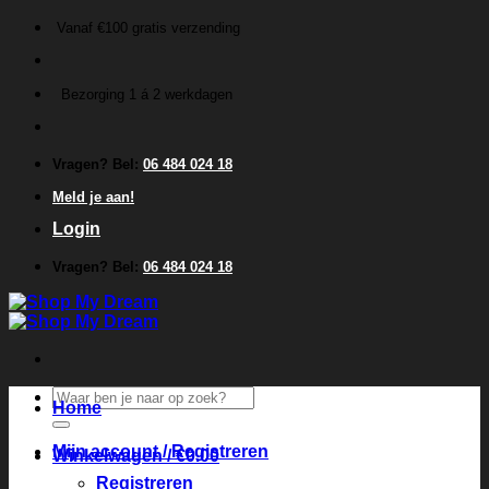
Ga
Vanaf €100 gratis verzending
naar
inhoud
Bezorging 1 á 2 werkdagen
Vragen? Bel:
06 484 024 18
Meld je aan!
Login
Vragen? Bel:
06 484 024 18
Zoeken
Home
naar:
Mijn account / Registreren
Winkelwagen /
€
0.00
Registreren