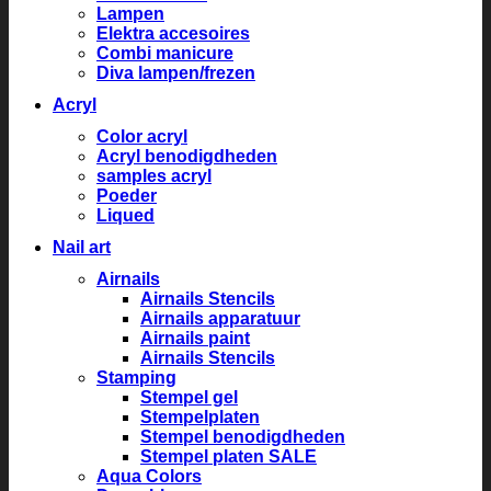
Lampen
Elektra accesoires
Combi manicure
Diva lampen/frezen
Acryl
Color acryl
Acryl benodigdheden
samples acryl
Poeder
Liqued
Nail art
Airnails
Airnails Stencils
Airnails apparatuur
Airnails paint
Airnails Stencils
Stamping
Stempel gel
Stempelplaten
Stempel benodigdheden
Stempel platen SALE
Aqua Colors