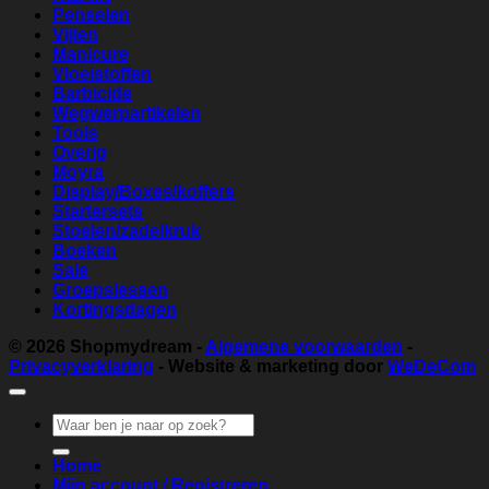
Penselen
Vijlen
Manicure
Vloeistoffen
Barbicide
Wegwerpartikelen
Tools
Overig
Moyra
Display/Boxes/koffers
Startersets
Stoelen/zadelkruk
Boeken
Sale
Groepslessen
Kortingsdagen
© 2026
Shopmydream
-
Algemene voorwaarden
-
Privacyverklaring
- Website & marketing door
WeDeCom
Zoeken
naar:
Home
Mijn account / Registreren