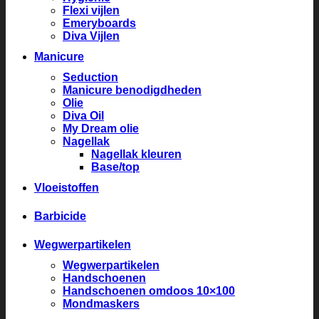
Flexi vijlen
Emeryboards
Diva Vijlen
Manicure
Seduction
Manicure benodigdheden
Olie
Diva Oil
My Dream olie
Nagellak
Nagellak kleuren
Base/top
Vloeistoffen
Barbicide
Wegwerpartikelen
Wegwerpartikelen
Handschoenen
Handschoenen omdoos 10×100
Mondmaskers