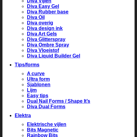
Diva Vijlen
Diva Easy Gel
Diva Rubber base
Diva Oil
Diva overig
Diva design ink
Diva Art Gels
Diva Glitterspray
Diva Ombre Spray
Diva Vloeistof
Diva Liquid Builder Gel
Tips/forms
A curve
Ultra form
Sjablonen
Lijm
Easy tips
Dual Nail Forms / Shape It’s
Diva Dual Forms
Elektra
Elektrische vijlen
Bits Magnetic
Rainbow Bits