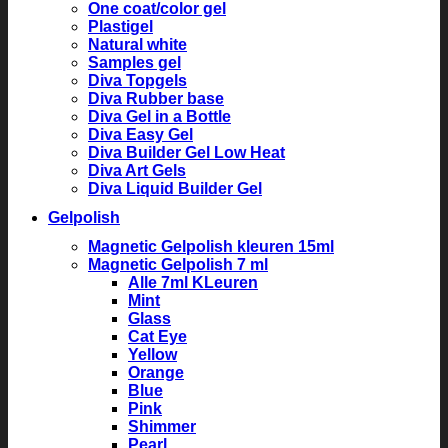
One coat/color gel
Plastigel
Natural white
Samples gel
Diva Topgels
Diva Rubber base
Diva Gel in a Bottle
Diva Easy Gel
Diva Builder Gel Low Heat
Diva Art Gels
Diva Liquid Builder Gel
Gelpolish
Magnetic Gelpolish kleuren 15ml
Magnetic Gelpolish 7 ml
Alle 7ml KLeuren
Mint
Glass
Cat Eye
Yellow
Orange
Blue
Pink
Shimmer
Pearl