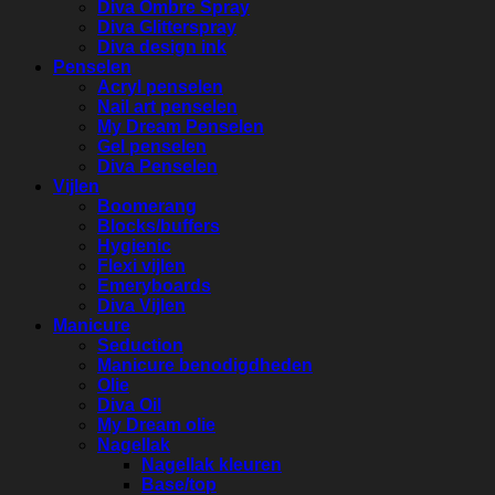
Diva Ombre Spray
Diva Glitterspray
Diva design ink
Penselen
Acryl penselen
Nail art penselen
My Dream Penselen
Gel penselen
Diva Penselen
Vijlen
Boomerang
Blocks/buffers
Hygienic
Flexi vijlen
Emeryboards
Diva Vijlen
Manicure
Seduction
Manicure benodigdheden
Olie
Diva Oil
My Dream olie
Nagellak
Nagellak kleuren
Base/top