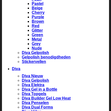
Pastel
Beige
Cherry
Purple
Brown
Red
Glitter
Green
Metal
Grey
Nude
Diva Gelpolish
Gelpolish benodigdheden
Stickervellen
Diva
Diva Nieuw
Diva Gelpolish
Diva Elektra
Diva Gel in a Bottle
Diva Topgels
Diva Builder Gel Low Heat
Diva Penselen
Diva Dual Forms