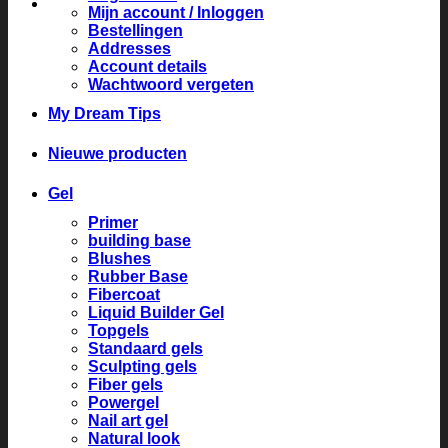
Mijn account / Inloggen
Bestellingen
Addresses
Account details
Wachtwoord vergeten
My Dream Tips
Nieuwe producten
Gel
Primer
building base
Blushes
Rubber Base
Fibercoat
Liquid Builder Gel
Topgels
Standaard gels
Sculpting gels
Fiber gels
Powergel
Nail art gel
Natural look