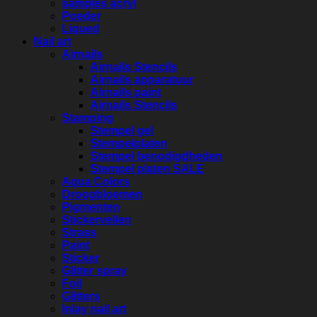
samples acryl
Poeder
Liqued
Nail art
Airnails
Airnails Stencils
Airnails apparatuur
Airnails paint
Airnails Stencils
Stamping
Stempel gel
Stempelplaten
Stempel benodigdheden
Stempel platen SALE
Aqua Colors
Droogbloemen
Pigmenten
Stickervellen
Strass
Paint
Sticker
Glitter spray
Foil
Glitters
Inlay nail art