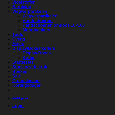
Vloeistoffen
Barbicide
Wegwerpartikelen
Wegwerpartikelen
Handschoenen
Handschoenen omdoos 10×100
Mondmaskers
Tools
Overig
Moyra
Display/Boxes/koffers
Display/Boxes
Koffer
Startersets
Stoelen/zadelkruk
Boeken
Sale
Groepslessen
Kortingsdagen
Meld je aan!
Login