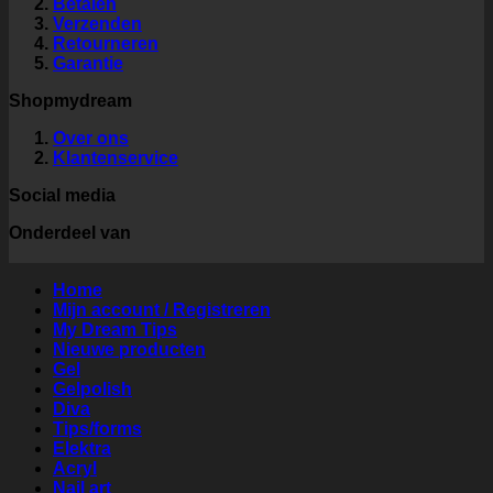
Betalen
Verzenden
Retourneren
Garantie
Shopmydream
Over ons
Klantenservice
Social media
Onderdeel van
Home
Mijn account / Registreren
My Dream Tips
Nieuwe producten
Gel
Gelpolish
Diva
Tips/forms
Elektra
Acryl
Nail art