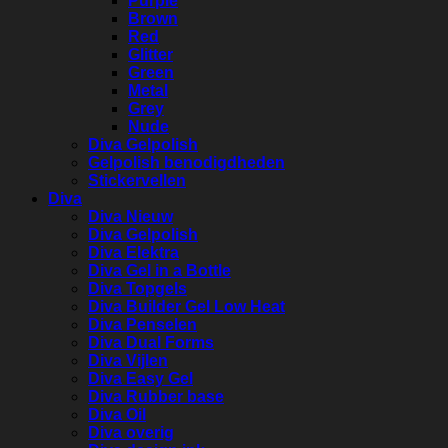
Purple
Brown
Red
Glitter
Green
Metal
Grey
Nude
Diva Gelpolish
Gelpolish benodigdheden
Stickervellen
Diva
Diva Nieuw
Diva Gelpolish
Diva Elektra
Diva Gel in a Bottle
Diva Topgels
Diva Builder Gel Low Heat
Diva Penselen
Diva Dual Forms
Diva Vijlen
Diva Easy Gel
Diva Rubber base
Diva Oil
Diva overig