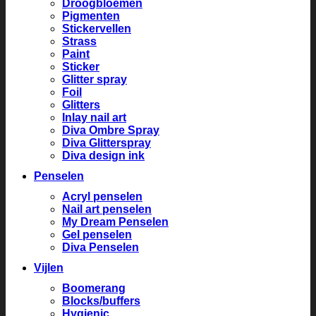
Droogbloemen
Pigmenten
Stickervellen
Strass
Paint
Sticker
Glitter spray
Foil
Glitters
Inlay nail art
Diva Ombre Spray
Diva Glitterspray
Diva design ink
Penselen
Acryl penselen
Nail art penselen
My Dream Penselen
Gel penselen
Diva Penselen
Vijlen
Boomerang
Blocks/buffers
Hygienic