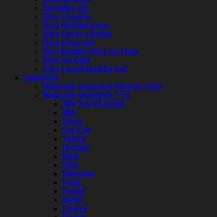
Samples gel
Diva Topgels
Diva Rubber base
Diva Gel in a Bottle
Diva Easy Gel
Diva Builder Gel Low Heat
Diva Art Gels
Diva Liquid Builder Gel
Gelpolish
Magnetic Gelpolish kleuren 15ml
Magnetic Gelpolish 7 ml
Alle 7ml KLeuren
Mint
Glass
Cat Eye
Yellow
Orange
Blue
Pink
Shimmer
Pearl
Pastel
Beige
Cherry