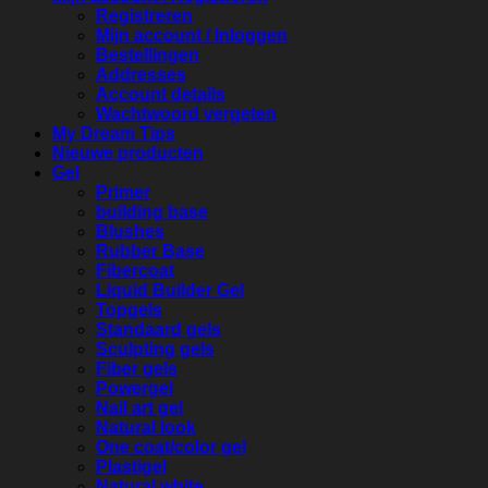
Registreren
Mijn account / Inloggen
Bestellingen
Addresses
Account details
Wachtwoord vergeten
My Dream Tips
Nieuwe producten
Gel
Primer
building base
Blushes
Rubber Base
Fibercoat
Liquid Builder Gel
Topgels
Standaard gels
Sculpting gels
Fiber gels
Powergel
Nail art gel
Natural look
One coat/color gel
Plastigel
Natural white