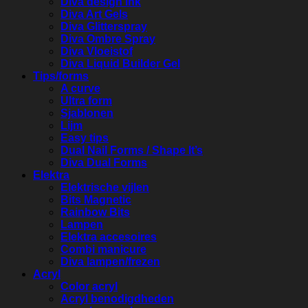
Diva design ink
Diva Art Gels
Diva Glitterspray
Diva Ombre Spray
Diva Vloeistof
Diva Liquid Builder Gel
Tips/forms
A curve
Ultra form
Sjablonen
Lijm
Easy tips
Dual Nail Forms / Shape It’s
Diva Dual Forms
Elektra
Elektrische vijlen
Bits Magnetic
Rainbow Bits
Lampen
Elektra accesoires
Combi manicure
Diva lampen/frezen
Acryl
Color acryl
Acryl benodigdheden