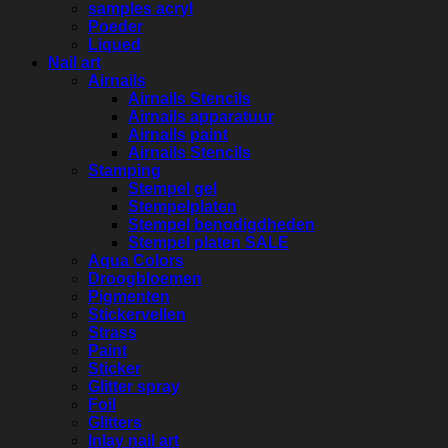
samples acryl
Poeder
Liqued
Nail art
Airnails
Airnails Stencils
Airnails apparatuur
Airnails paint
Airnails Stencils
Stamping
Stempel gel
Stempelplaten
Stempel benodigdheden
Stempel platen SALE
Aqua Colors
Droogbloemen
Pigmenten
Stickervellen
Strass
Paint
Sticker
Glitter spray
Foil
Glitters
Inlay nail art