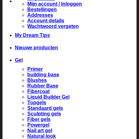
Mijn account / Inloggen
Bestellingen
Addresses
Account details
Wachtwoord vergeten
My Dream Tips
Nieuwe producten
Gel
Primer
building base
Blushes
Rubber Base
Fibercoat
Liquid Builder Gel
Topgels
Standaard gels
Sculpting gels
Fiber gels
Powergel
Nail art gel
Natural look