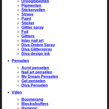
Droogbloemen
Pigmenten
Stickervellen
Strass
Paint
Sticker
Glitter spray
Foil
Glitters
Inlay nail art
Diva Ombre Spray
Diva Glitterspray
Diva design ink
Penselen
Acryl penselen
Nail art penselen
My Dream Penselen
Gel penselen
Diva Penselen
Vijlen
Boomerang
Blocks/buffers
Hygienic