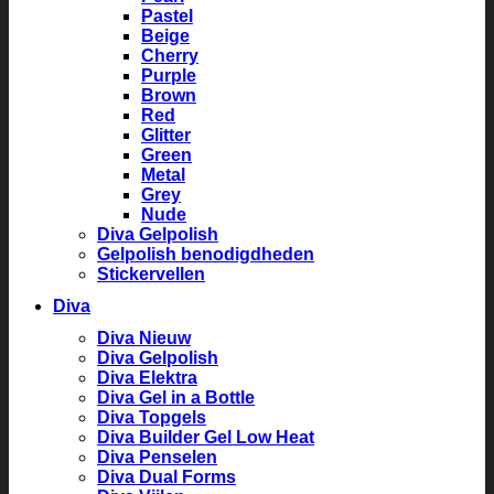
Pastel
Beige
Cherry
Purple
Brown
Red
Glitter
Green
Metal
Grey
Nude
Diva Gelpolish
Gelpolish benodigdheden
Stickervellen
Diva
Diva Nieuw
Diva Gelpolish
Diva Elektra
Diva Gel in a Bottle
Diva Topgels
Diva Builder Gel Low Heat
Diva Penselen
Diva Dual Forms