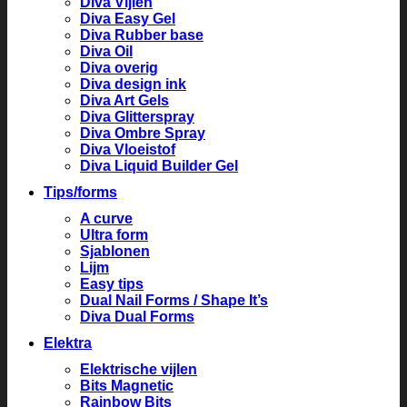
Diva Vijlen
Diva Easy Gel
Diva Rubber base
Diva Oil
Diva overig
Diva design ink
Diva Art Gels
Diva Glitterspray
Diva Ombre Spray
Diva Vloeistof
Diva Liquid Builder Gel
Tips/forms
A curve
Ultra form
Sjablonen
Lijm
Easy tips
Dual Nail Forms / Shape It’s
Diva Dual Forms
Elektra
Elektrische vijlen
Bits Magnetic
Rainbow Bits