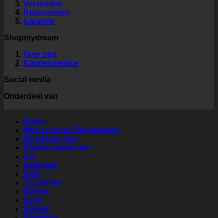
Verzenden
Retourneren
Garantie
Shopmydream
Over ons
Klantenservice
Social media
Onderdeel van
Home
Mijn account / Registreren
My Dream Tips
Nieuwe producten
Gel
Gelpolish
Diva
Tips/forms
Elektra
Acryl
Nail art
Penselen