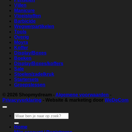
Vijlen
Manicure
Vloeistoffen
Barbicide
Wegwerpartikelen
Tools
Overig
Moyra
Koffer
Display/Boxes
Boeken
Display/Boxes/koffers
Sale
Stoelen/zadelkruk
Startersets
Groepslessen
© 2026
Shopmydream
-
Algemene voorwaarden
-
Privacyverklaring
- Website & marketing door
WeDeCom
Zoeken
naar:
Home