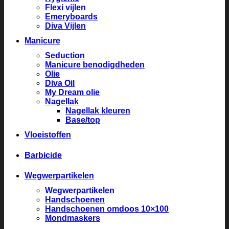
Flexi vijlen
Emeryboards
Diva Vijlen
Manicure
Seduction
Manicure benodigdheden
Olie
Diva Oil
My Dream olie
Nagellak
Nagellak kleuren
Base/top
Vloeistoffen
Barbicide
Wegwerpartikelen
Wegwerpartikelen
Handschoenen
Handschoenen omdoos 10×100
Mondmaskers