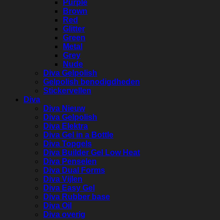
Purple
Brown
Red
Glitter
Green
Metal
Grey
Nude
Diva Gelpolish
Gelpolish benodigdheden
Stickervellen
Diva
Diva Nieuw
Diva Gelpolish
Diva Elektra
Diva Gel in a Bottle
Diva Topgels
Diva Builder Gel Low Heat
Diva Penselen
Diva Dual Forms
Diva Vijlen
Diva Easy Gel
Diva Rubber base
Diva Oil
Diva overig