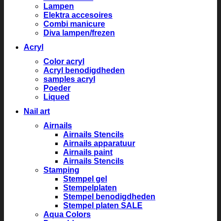
Lampen
Elektra accesoires
Combi manicure
Diva lampen/frezen
Acryl
Color acryl
Acryl benodigdheden
samples acryl
Poeder
Liqued
Nail art
Airnails
Airnails Stencils
Airnails apparatuur
Airnails paint
Airnails Stencils
Stamping
Stempel gel
Stempelplaten
Stempel benodigdheden
Stempel platen SALE
Aqua Colors