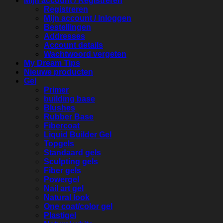
Mijn account / Registreren
Registreren
Mijn account / Inloggen
Bestellingen
Addresses
Account details
Wachtwoord vergeten
My Dream Tips
Nieuwe producten
Gel
Primer
building base
Blushes
Rubber Base
Fibercoat
Liquid Builder Gel
Topgels
Standaard gels
Sculpting gels
Fiber gels
Powergel
Nail art gel
Natural look
One coat/color gel
Plastigel