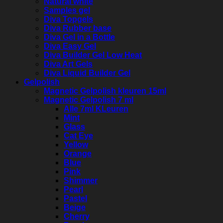
Natural white
Samples gel
Diva Topgels
Diva Rubber base
Diva Gel in a Bottle
Diva Easy Gel
Diva Builder Gel Low Heat
Diva Art Gels
Diva Liquid Builder Gel
Gelpolish
Magnetic Gelpolish kleuren 15ml
Magnetic Gelpolish 7 ml
Alle 7ml KLeuren
Mint
Glass
Cat Eye
Yellow
Orange
Blue
Pink
Shimmer
Pearl
Pastel
Beige
Cherry