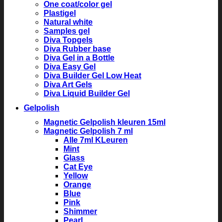
One coat/color gel
Plastigel
Natural white
Samples gel
Diva Topgels
Diva Rubber base
Diva Gel in a Bottle
Diva Easy Gel
Diva Builder Gel Low Heat
Diva Art Gels
Diva Liquid Builder Gel
Gelpolish
Magnetic Gelpolish kleuren 15ml
Magnetic Gelpolish 7 ml
Alle 7ml KLeuren
Mint
Glass
Cat Eye
Yellow
Orange
Blue
Pink
Shimmer
Pearl