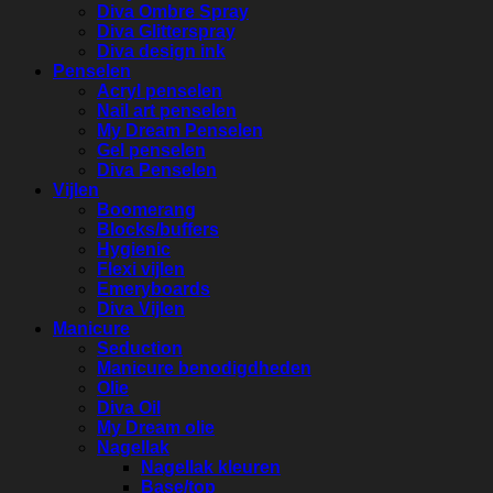
Diva Ombre Spray
Diva Glitterspray
Diva design ink
Penselen
Acryl penselen
Nail art penselen
My Dream Penselen
Gel penselen
Diva Penselen
Vijlen
Boomerang
Blocks/buffers
Hygienic
Flexi vijlen
Emeryboards
Diva Vijlen
Manicure
Seduction
Manicure benodigdheden
Olie
Diva Oil
My Dream olie
Nagellak
Nagellak kleuren
Base/top