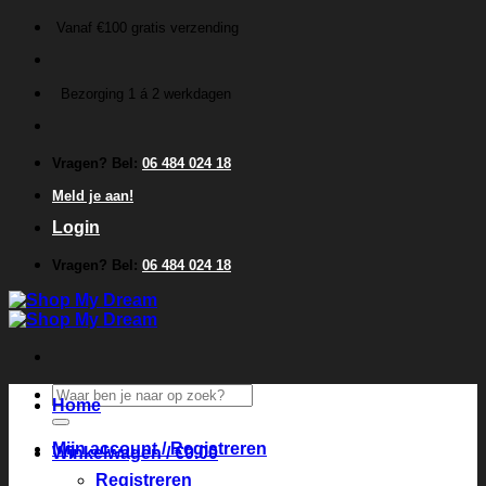
Ga
Vanaf €100 gratis verzending
naar
inhoud
Bezorging 1 á 2 werkdagen
Vragen? Bel:
06 484 024 18
Meld je aan!
Login
Vragen? Bel:
06 484 024 18
Zoeken
Home
naar:
Mijn account / Registreren
Winkelwagen /
€
0.00
Registreren