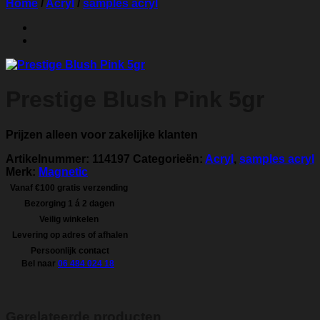
Home
/
Acryl
/
samples acryl
Prestige Blush Pink 5gr
Prijzen alleen voor zakelijke klanten
Artikelnummer:
114197
Categorieën:
Acryl
,
samples acryl
Merk:
Magnetic
Vanaf €100 gratis verzending
Bezorging 1 á 2 dagen
Veilig winkelen
Levering op adres of afhalen
Persoonlijk contact
Bel naar
06 484 024 18
Gerelateerde producten