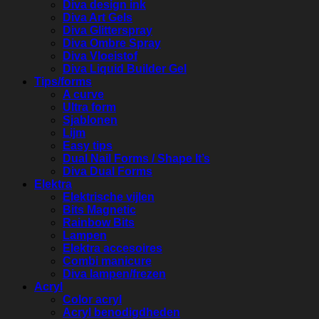
Diva design ink
Diva Art Gels
Diva Glitterspray
Diva Ombre Spray
Diva Vloeistof
Diva Liquid Builder Gel
Tips/forms
A curve
Ultra form
Sjablonen
Lijm
Easy tips
Dual Nail Forms / Shape It’s
Diva Dual Forms
Elektra
Elektrische vijlen
Bits Magnetic
Rainbow Bits
Lampen
Elektra accesoires
Combi manicure
Diva lampen/frezen
Acryl
Color acryl
Acryl benodigdheden