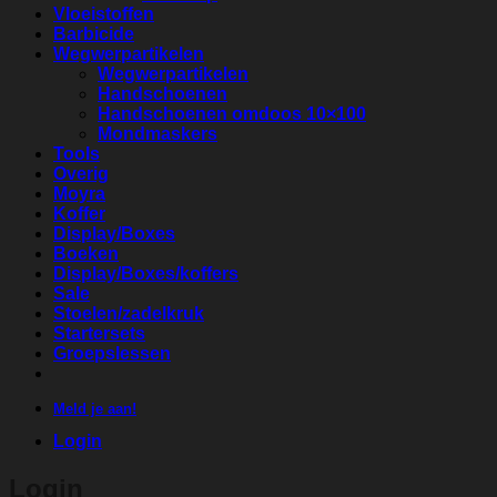
Vloeistoffen
Barbicide
Wegwerpartikelen
Wegwerpartikelen
Handschoenen
Handschoenen omdoos 10×100
Mondmaskers
Tools
Overig
Moyra
Koffer
Display/Boxes
Boeken
Display/Boxes/koffers
Sale
Stoelen/zadelkruk
Startersets
Groepslessen
Meld je aan!
Login
Login