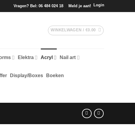
Login
Vragen? Bel:
06 484 024 18
Meld je aan!
WINKELWAGEN /
€
0.00
forms
Elektra
Acryl
Nail art
fer
Display/Boxes
Boeken