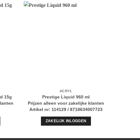
ACRYL
ld 15g
Prestige Liquid 960 ml
Sparkli
klanten
Prijzen alleen voor zakelijke klanten
Prijzen al
Artikel nr: 114129 / 8718634007723
ZAKELIJK INLOGGEN
Z