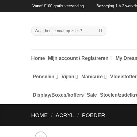
Ga
Vanaf €100 gratis verzending
Bezorging 1 á 2 werkd
naar
inhoud
Zoeken
naar:
Home
Mijn account / Registreren
My Dream
Penselen
Vijlen
Manicure
Vloeistoffe
Display/Boxes/koffers
Sale
Stoelen/zadelkr
HOME
/
ACRYL
/
POEDER