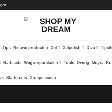
agen
 Tips
Nieuwe producten
Gel
Gelpolish
Diva
Tips/
n
Barbicide
Wegwerpartikelen
Tools
Overig
Moyra
Kof
uk
Startersets
Groepslessen